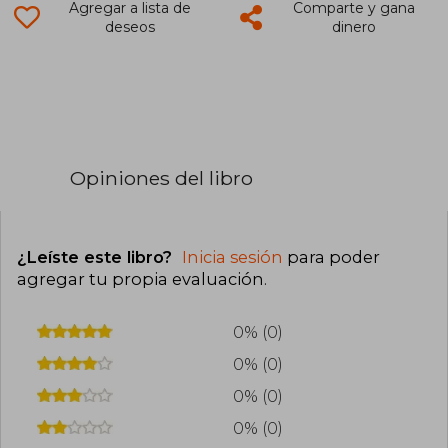
Agregar a lista de
Comparte y gana
deseos
dinero
Opiniones del libro
¿Leíste este libro?
Inicia sesión
para poder
agregar tu propia evaluación
.
0% (0)
0% (0)
0% (0)
0% (0)