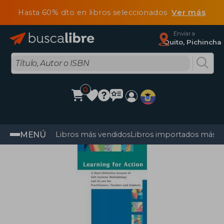
Hasta 60% dto en libros seleccionados
Ver más
Enviar a
Quito, Pichincha
0
MENÚ
Libros más vendidos
Libros importados más v