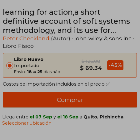
learning for action,a short
definitive account of soft systems
methodology, and its use for
practitioners, teachers and
Peter Checkland
(Autor) ·
john wiley & sons inc
·
Libro Físico
Libro Nuevo
$ 126.08
-45%
Importado
$ 69.34
Envío:
18 a 25
días háb.
Costos de importación incluídos en el precio ✅
Comprar
Llega entre
el 07 Sep
y
el 18 Sep
a
Quito, Pichincha
.
Seleccionar ubicación