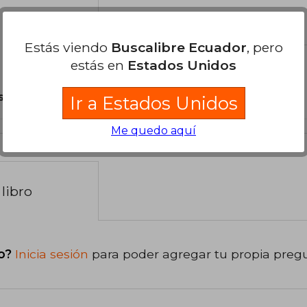
el libro
Estás viendo
Buscalibre Ecuador
, pero
estás en
Estados Unidos
son Originales.
Ir a Estados Unidos
Me quedo aquí
libro
o?
Inicia sesión
para poder agregar tu propia preg