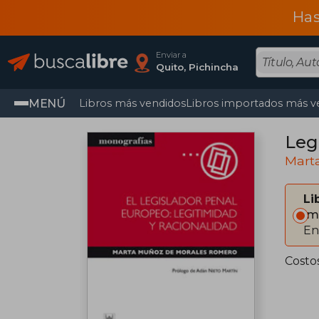
Has
Enviar a
Quito, Pichincha
MENÚ
Libros más vendidos
Libros importados más v
Leg
Mart
Li
Im
En
Costo