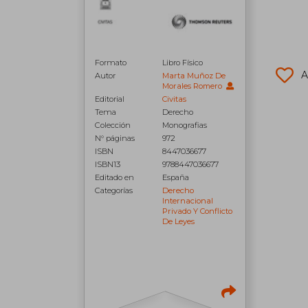
Formato
Libro Físico
A
Autor
Marta Muñoz De
Morales Romero
Editorial
Civitas
Tema
Derecho
Colección
Monografias
N° páginas
972
ISBN
8447036677
ISBN13
9788447036677
Editado en
España
Categorías
Derecho
Internacional
Privado Y Conflicto
De Leyes