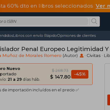
ta 60% dto en libros seleccionados
Ver 
endidos
Libros con envío Rápido
Opiniones de clientes
islador Penal Europeo Legitimidad Y
a Muñoz de Morales Romero
(Autor)
·
Civitas
· Li
bro Nuevo
$ 268.73
-45%
portado
$ 147.80
vío:
21 a 29
días háb.
s de importación incluídos en el precio ✅