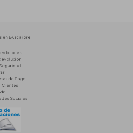
s en Buscalibre
ondiciones
 Devolución
 Seguridad
ar
rmas de Pago
 Clientes
vío
edes Sociales