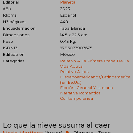
Editorial
Planeta
Año
2023
Idioma
Español
N° páginas
448
Encuadernación
Tapa Blanda
Dimensiones
14.5 x 22.5 cm
Peso
0.43 kg.
ISBN13
9786073907675
Editado en
México
Categorías
Relativo A La Primera Etapa De La
Vida Adulta
Relativo A Los
Hispanoamericanos/latinoamerica
(en Ee.uu.)
Ficción: General Y Literaria
Narrativa Romántica
Contemporánea
Lo que la nieve susurra al caer
María Martínez
(Autor)
·
Planeta
· Tapa