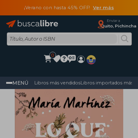
¡Verano con hasta 45% OFF!
Ver más
Enviar a
Quito, Pichincha
0
MENÚ
Libros más vendidos
Libros importados más v