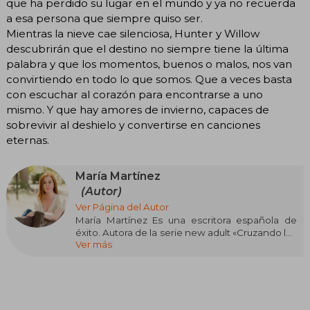
que ha perdido su lugar en el mundo y ya no recuerda
a esa persona que siempre quiso ser.
Mientras la nieve cae silenciosa, Hunter y Willow
descubrirán que el destino no siempre tiene la última
palabra y que los momentos, buenos o malos, nos van
convirtiendo en todo lo que somos. Que a veces basta
con escuchar al corazón para encontrarse a uno
mismo. Y que hay amores de invierno, capaces de
sobrevivir al deshielo y convertirse en canciones
eternas.
María Martínez
(Autor)
Ver Página del Autor
María Martínez Es una escritora española de
éxito. Autora de la serie new adult «Cruzando los
Ver más
límites» y las novelas Una canción para Novalie,
Palabras que nunca te dije, Tú y otros desastres
naturales, La fragilidad de un corazón bajo la
lluvia y Cuando no queden más estrellas que
contar. Historias delicadas, que tratan la
complejidad de las emociones, y temas como la