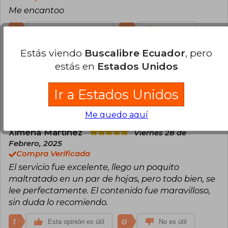
Me encantoo
2
0
Esta opinión es útil
No es útil
Estás viendo
Buscalibre Ecuador
, pero
Carmen Belén
Lunes 27 de Enero, 2025
estás en
Estados Unidos
Compra Verificada
Es una historia muy adictiva es muy fácil de leer.
Ir a Estados Unidos
2
0
Esta opinión es útil
No es útil
Me quedo aquí
Ximena Martinez
Viernes 28 de
Febrero, 2025
Compra Verificada
El servicio fue excelente, llego un poquito
maltratado en un par de hojas, pero todo bien, se
lee perfectamente. El contenido fue maravilloso,
sin duda lo recomiendo.
1
0
Esta opinión es útil
No es útil