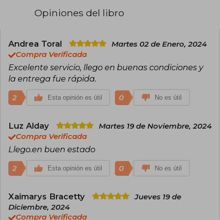
familia y la identidad. Le encanta pasar el tiempo
Opiniones del libro
entre amigos, libros y música. Últimamente
disfruta de su nueva afición por el K-pop y la
cultura coreana.
Andrea Toral
Martes 02 de Enero, 2024
Compra Verificada
Excelente servicio, llego en buenas condiciones y
la entrega fue rápida.
2
0
Esta opinión es útil
No es útil
Luz Alday
Martes 19 de Noviembre, 2024
Compra Verificada
Llego.en buen estado
2
0
Esta opinión es útil
No es útil
Xaimarys Bracetty
Jueves 19 de
Diciembre, 2024
Compra Verificada