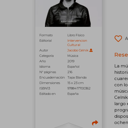
Formato
Libro Físico
A
Editorial
Intervencion
Cultural
Autor
Jacobo Celnik
Reseñ
Categoría
Música
Año
2019
La mús
Idioma
Español
histor
N° páginas
216
Encuadernación
Tapa Blanda
cuaren
Dimensiones
15 x 23 cm
con lo
ISBN13
9788417700362
música
Editado en
España
Celnik
largo 
progra
dispos
ochent