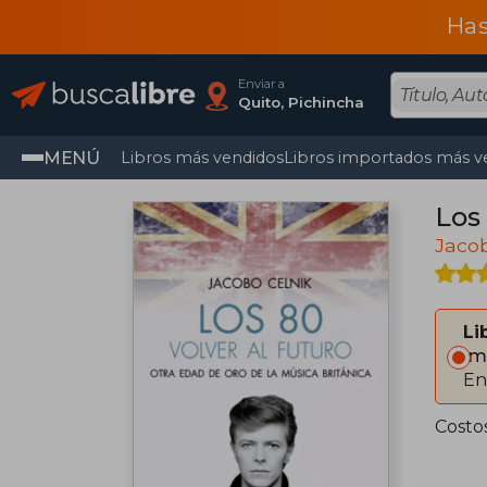
Has
Enviar a
Quito, Pichincha
MENÚ
Libros más vendidos
Libros importados más v
Los 
Jacob
Li
Im
En
Costo