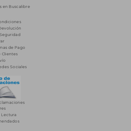
s en Buscalibre
ondiciones
 Devolución
 Seguridad
ar
rmas de Pago
 Clientes
vío
edes Sociales
eclamaciones
res
a Lectura
omendados