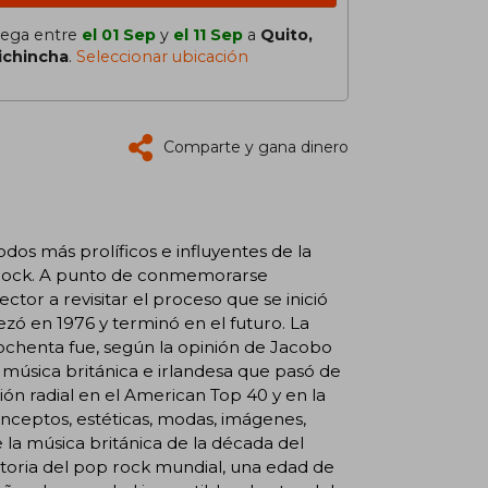
lega entre
el 01 Sep
y
el 11 Sep
a
Quito,
ichincha
.
Seleccionar ubicación
Comparte y gana dinero
dos más prolíficos e influyentes de la
el rock. A punto de conmemorarse
ector a revisitar el proceso que se inició
zó en 1976 y terminó en el futuro. La
ochenta fue, según la opinión de Jacobo
a música británica e irlandesa que pasó de
ón radial en el American Top 40 y en la
onceptos, estéticas, modas, imágenes,
 la música británica de la década del
istoria del pop rock mundial, una edad de