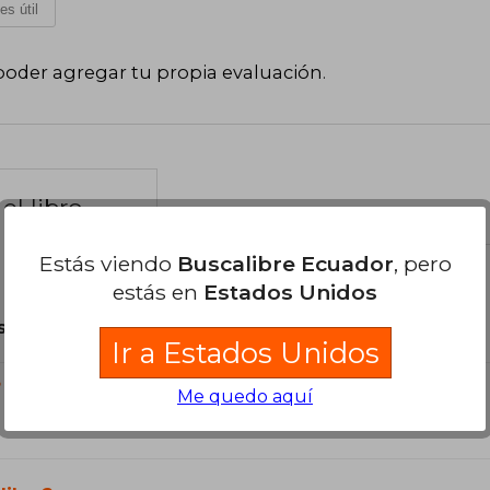
es útil
poder agregar tu propia evaluación
.
el libro
Estás viendo
Buscalibre Ecuador
, pero
estás en
Estados Unidos
son Originales.
Ir a Estados Unidos
?
Me quedo aquí