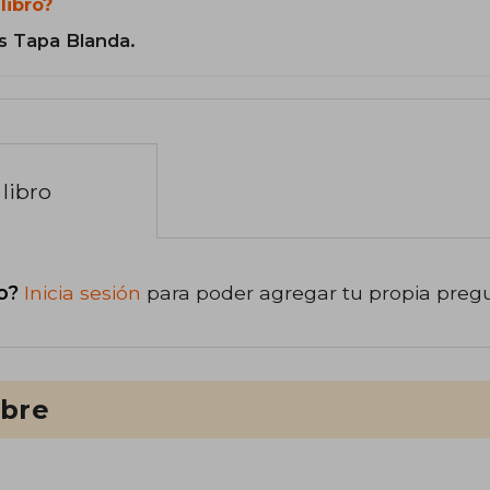
libro?
s Tapa Blanda.
libro
o?
Inicia sesión
para poder agregar tu propia preg
ibre