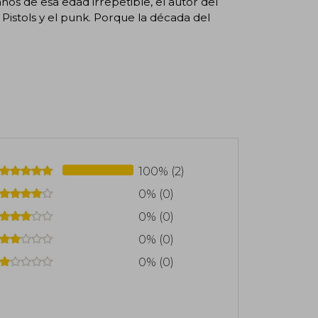
os de esa edad irrepetible, el autor del
ex Pistols y el punk. Porque la década del
100% (2)
0% (0)
0% (0)
0% (0)
0% (0)