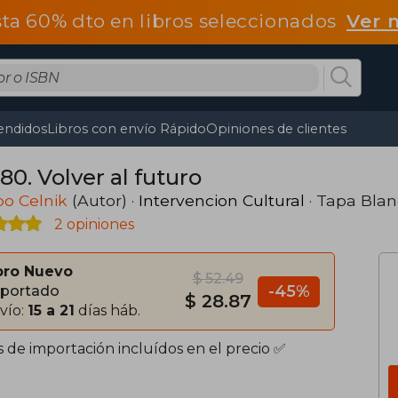
ta 60% dto en libros seleccionados
Ver 
endidos
Libros con envío Rápido
Opiniones de clientes
80. Volver al futuro
o Celnik
(Autor) ·
Intervencion Cultural
· Tapa Bla
2 opiniones
bro Nuevo
$ 52.49
-45%
portado
$ 28.87
vío:
15 a 21
días háb.
s de importación incluídos en el precio ✅