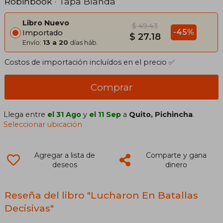
Robinbook
· Tapa Blanda
Libro Nuevo
$ 49.43
-45%
Importado
$ 27.18
Envío:
13 a 20
días háb.
Costos de importación incluídos en el precio ✅
Comprar
Llega entre
el 31 Ago
y
el 11 Sep
a
Quito, Pichincha
.
Seleccionar ubicación
Agregar a lista de
Comparte y gana
deseos
dinero
Reseña del libro "Lucharon En Batallas
Decisivas"