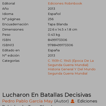
Editorial
Ediciones Robinbook
Año
2013
Idioma
Español
N° páginas
256
Encuadernación
Tapa Blanda
Dimensiones
22.6 x 14.5 x 1.8 cm
Peso
0.43 kg.
ISBN
8499173306
ISBN13
9788499173306
Editado en
España
N° edición
2013
Categorías
C. 1939-C. 1945 (época De La
Segunda Guerra Mundial)
Historia General Y Del Mundo
Segunda Guerra Mundial
Lucharon En Batallas Decisivas
Pedro Pablo García May
(Autor)
·
Ediciones