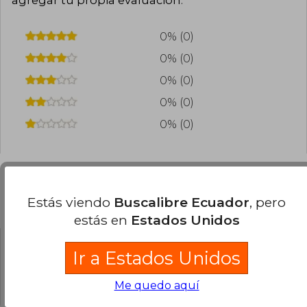
0% (0)
0% (0)
0% (0)
0% (0)
0% (0)
Estás viendo
Buscalibre Ecuador
, pero
Preguntas frecuentes sobre el libro
estás en
Estados Unidos
Ir a Estados Unidos
¿El libro es original?
Todos los libros de nuestro
Me quedo aquí
catálogo son Originales.