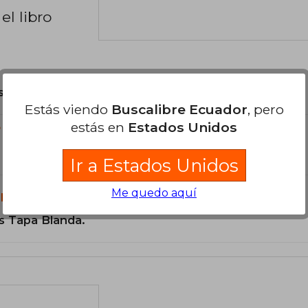
el libro
son Originales.
Estás viendo
Buscalibre Ecuador
, pero
estás en
Estados Unidos
?
Ir a Estados Unidos
Me quedo aquí
libro?
s Tapa Blanda.