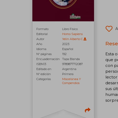
A
Formato
Libro Físico
Editorial
Homo Sapiens
Autor
Yelin Alberto C
Reseñ
Año
2023
Idioma
Español
Esta o
N° páginas
192
que p
Encuadernación
Tapa Blanda
ISBN13
9789877712087
con pa
Editado en
Argentina
person
N° edición
Primera
lector
Categorías
Miscelánea Y
desarr
Compendios
sus úl
humana
sorpre