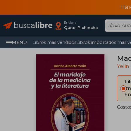
Has
Enviar a
Quito, Pichincha
MENÚ
Libros más vendidos
Libros importados más v
Madr
Yelin
Li
Im
En
Costo