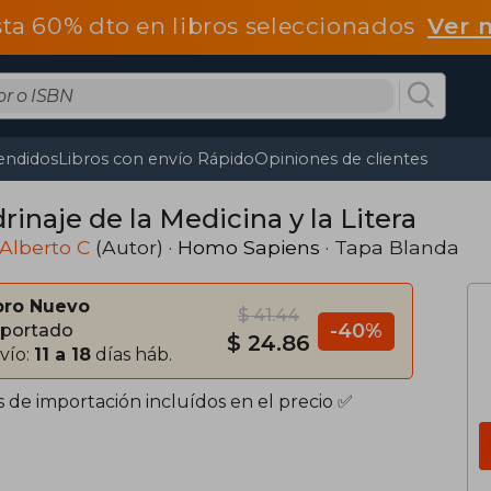
ta 60% dto en libros seleccionados
Ver 
endidos
Libros con envío Rápido
Opiniones de clientes
inaje de la Medicina y la Litera
 Alberto C
(Autor) ·
Homo Sapiens
· Tapa Blanda
bro Nuevo
$ 41.44
-40%
portado
$ 24.86
vío:
11 a 18
días háb.
s de importación incluídos en el precio ✅