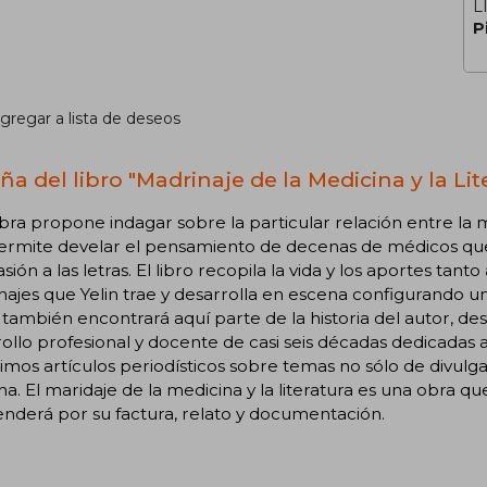
L
P
gregar a lista de deseos
a del libro "Madrinaje de la Medicina y la Lit
bra propone indagar sobre la particular relación entre la med
ermite develar el pensamiento de decenas de médicos que,
sión a las letras. El libro recopila la vida y los aportes tant
ajes que Yelin trae y desarrolla en escena configurando un 
 también encontrará aquí parte de la historia del autor, de
ollo profesional y docente de casi seis décadas dedicadas 
timos artículos periodísticos sobre temas no sólo de divulga
. El maridaje de la medicina y la literatura es una obra que
nderá por su factura, relato y documentación.