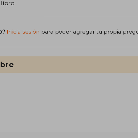
libro
o?
Inicia sesión
para poder agregar tu propia preg
ibre