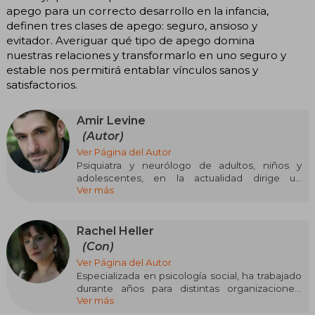
apego para un correcto desarrollo en la infancia,
definen tres clases de apego: seguro, ansioso y
evitador. Averiguar qué tipo de apego domina
nuestras relaciones y transformarlo en uno seguro y
estable nos permitirá entablar vínculos sanos y
satisfactorios.
Amir Levine
(Autor)
Ver Página del Autor
Psiquiatra y neurólogo de adultos, niños y
adolescentes, en la actualidad dirige un
Ver más
proyecto de investigación junto con el premio
Nobel Eric Kandel y el distinguido investigador
Denise Kandel, desarrollado conjuntamente
por el Hospital Presbiteriano de Nueva York y la
Rachel Heller
Universidad de Columbia.
(Con)
Ver Página del Autor
Especializada en psicología social, ha trabajado
durante años para distintas organizaciones.
Ver más
Actualmente se dedica a orientar a familias,
parejas y niños a mejorar sus relaciones y sus