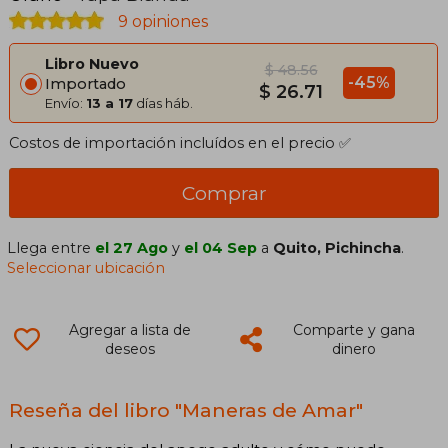
9 opiniones
Libro Nuevo
$ 48.56
-45%
Importado
$ 26.71
Envío:
13 a 17
días háb.
Costos de importación incluídos en el precio ✅
Comprar
Llega entre
el 27 Ago
y
el 04 Sep
a
Quito, Pichincha
.
Seleccionar ubicación
Agregar a lista de
Comparte y gana
deseos
dinero
Reseña del libro "Maneras de Amar"