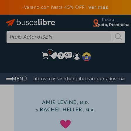
¡Verano con hasta 45% OFF!
Ver más
Enviar a
Quito, Pichincha
0
MENÚ
Libros más vendidos
Libros importados más v