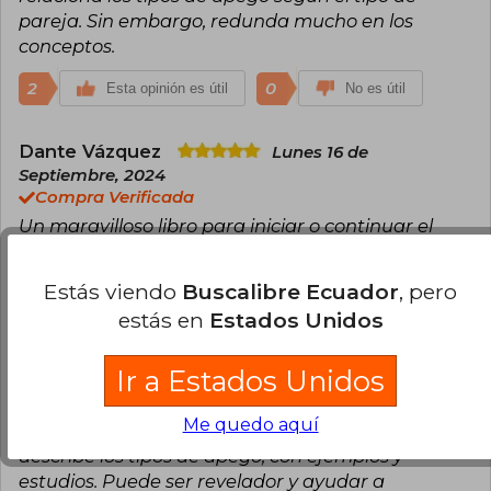
pareja. Sin embargo, redunda mucho en los
conceptos.
2
0
Esta opinión es útil
No es útil
Dante Vázquez
Lunes 16 de
Septiembre, 2024
Compra Verificada
Un maravilloso libro para iniciar o continuar el
viaje de conocerse a uno mismo.
Estás viendo
Buscalibre Ecuador
, pero
1
0
Esta opinión es útil
No es útil
estás en
Estados Unidos
Jaime Oberreuter
Jueves 27 de Marzo,
Ir a Estados Unidos
2025
Compra Verificada
Me quedo aquí
Lo leí en 3 días. Es increíble la exactitud con que
describe los tipos de apego, con ejemplos y
estudios. Puede ser revelador y ayudar a