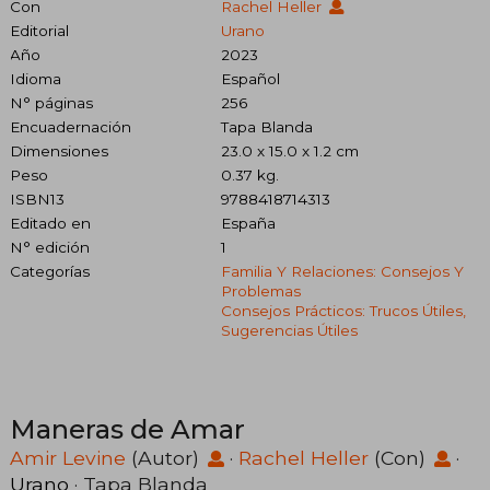
Con
Rachel Heller
Editorial
Urano
Año
2023
Idioma
Español
N° páginas
256
Encuadernación
Tapa Blanda
Dimensiones
23.0 x 15.0 x 1.2 cm
Peso
0.37 kg.
ISBN13
9788418714313
Editado en
España
N° edición
1
Categorías
Familia Y Relaciones: Consejos Y
Problemas
Consejos Prácticos: Trucos Útiles,
Sugerencias Útiles
Maneras de Amar
Amir Levine
(Autor)
·
Rachel Heller
(Con)
·
Urano
· Tapa Blanda