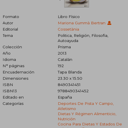
Formato
Libro Físico
Autor
Mariona Gummà Bertran
Editorial
Cossetània
Tema
Politica, Religión, Filosofia,
Autoayuda
Colección
Prisma
Año
2013
Idioma
Catalán
N° páginas
192
Encuadernación
Tapa Blanda
Dimensiones
23.30 x 15.50
ISBN
8490341451
ISBN13
9788490341452
Editado en
España
Categorías
Deportes De Pista Y Campo,
Atletismo
Dietas Y Régimen Alimenticio,
Nutrición
Cocina Para Dietas Y Estados De