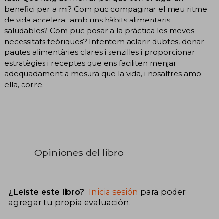
benefici per a mi? Com puc compaginar el meu ritme
de vida accelerat amb uns hàbits alimentaris
saludables? Com puc posar a la pràctica les meves
necessitats teòriques? Intentem aclarir dubtes, donar
pautes alimentàries clares i senzilles i proporcionar
estratègies i receptes que ens faciliten menjar
adequadament a mesura que la vida, i nosaltres amb
ella, corre.
Opiniones del libro
¿Leíste este libro?
Inicia sesión
para poder
agregar tu propia evaluación
.