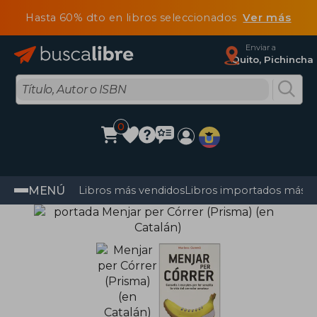
Hasta 60% dto en libros seleccionados
Ver más
Enviar a
Quito, Pichincha
0
MENÚ
Libros más vendidos
Libros importados más v