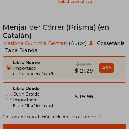
Salud Específicos
Menjar per Córrer (Prisma) (en
Catalán)
Mariona Gummà Bertran
(Autor)
·
Cossetània
· Tapa Blanda
Libro Nuevo
$ 38.72
-45%
Importado
$ 21.29
Envío:
13 a 19
días háb.
Libro Usado
Buen Estado
$ 19.96
Importado
Envío:
13 a 19
días háb.
Costos de importación incluídos en el precio ✅