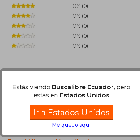
0% (0)
0% (0)
0% (0)
0% (0)
0% (0)
Preguntas frecuentes sobre el libro
Estás viendo
Buscalibre Ecuador
, pero
estás en
Estados Unidos
¿El libro es original?
Ir a Estados Unidos
Todos los libros de nuestro
catálogo son Originales.
Me quedo aquí