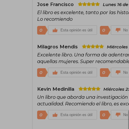
Jose Francisco
Lunes 16 de
El libro es excelente, tanto por las his
Lo recomiendo
0
0
Esta opinión es útil
No 
Milagros Mendis
Miércoles
Excelente libro. Una forma de adentrars
aquellas mujeres. Super recomendable
0
0
Esta opinión es útil
No 
Kevin Medinilla
Miércoles 2
Un libro que aborda una investigación
actualidad. Recomiendo el libro, es exc
0
0
Esta opinión es útil
No 