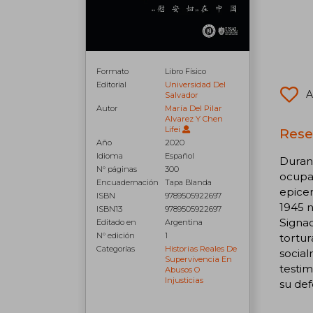
Formato
Libro Físico
Editorial
Universidad Del
A
Salvador
Autor
María Del Pilar
Alvarez Y Chen
Lifei
Rese
Año
2020
Idioma
Español
Durant
N° páginas
300
ocupad
Encuadernación
Tapa Blanda
epicen
ISBN
9789505922697
1945 n
ISBN13
9789505922697
Signad
Editado en
Argentina
N° edición
1
tortur
Categorías
Historias Reales De
social
Supervivencia En
testim
Abusos O
Injusticias
su def