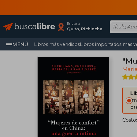
Enviar a
Quito, Pichincha
MENÚ
Libros más vendidos
Libros importados más v
"Mu
María
Li
Im
En
Costo