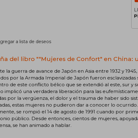
L
P
gregar a lista de deseos
ña del libro ""Mujeres de Confort" en China: 
e la guerra de avance de Japón en Asia entre 1932 y 1945, 
os por la Armada Imperial de Japón fueron esclavizadas s
tro de este conflicto bélico que se extendió al este, sur y
o implicó una verdadera liberación para las eufemísticame
as por la vergüenza, el dolor y el trauma de haber sido si
adas, estas mujeres no pudieron dar a conocer lo ocurrido.
mente, se rompió el 14 de agosto de 1991 cuando por prime
onio público. Desde entonces, cientos de mujeres, apoyadas
ensa, se han animado a hablar.