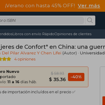
¡Verano con hasta 45% OFF!
Ver más
endidos
Libros con envío Rápido
Opiniones de clientes
jeres de Confort" en China: una guer
 Del Pilar Alvarez Y Chen Lifei
(Autor) ·
Universidad
4 opiniones
bro Nuevo
$ 58.93
-40%
portado
$ 35.36
vío:
11 a 16
días háb.
s de importación incluídos en el precio ✅