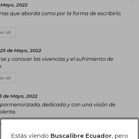
 Mayo, 2022
torias que aborda como por la forma de escribirlo.
es útil
 25 de Mayo, 2022
e y conocer las vivencias y el sufrimiento de
.
es útil
5 de Mayo, 2022
 pormenorizada, dedicada y con una visión de
elente.
es útil
Estás viendo
Buscalibre Ecuador
, pero