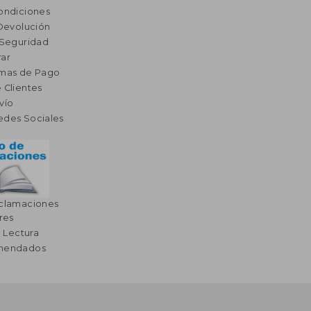
ondiciones
 Devolución
 Seguridad
ar
rmas de Pago
 Clientes
vío
edes Sociales
eclamaciones
res
a Lectura
omendados