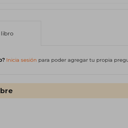
libro
o?
Inicia sesión
para poder agregar tu propia preg
ibre