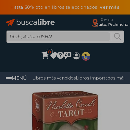
Hasta 60% dto en libros seleccionados
Ver más
Enviar a
Quito, Pichincha
0
MENÚ
Libros más vendidos
Libros importados más v