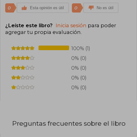
0
0
Esta opinión es útil
No es útil
¿Leíste este libro?
Inicia sesión
para poder
agregar tu propia evaluación
.
100% (1)
0% (0)
0% (0)
0% (0)
0% (0)
Preguntas frecuentes sobre el libro