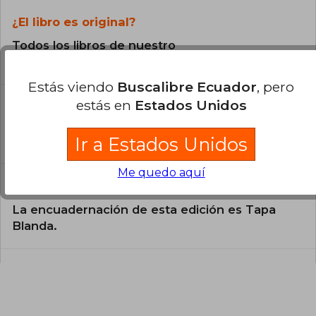
¿El libro es original?
Todos los libros de nuestro
catálogo son Originales.
Estás viendo
Buscalibre Ecuador
, pero
¿En qué Idioma está escrito el
estás en
Estados Unidos
libro?
El libro está escrito en Inglés.
Ir a Estados Unidos
Me quedo aquí
¿Cuál es la encuadernación de este libro?
La encuadernación de esta edición es Tapa
Blanda.