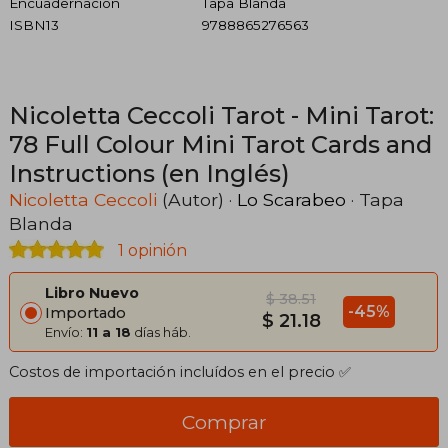
Encuadernación
Tapa Blanda
ISBN13
9788865276563
Nicoletta Ceccoli Tarot - Mini Tarot:
78 Full Colour Mini Tarot Cards and
Instructions (en Inglés)
Nicoletta Ceccoli
(Autor) ·
Lo Scarabeo
· Tapa
Blanda
1 opinión
Libro Nuevo
$ 38.51
-45%
Importado
$ 21.18
Envío:
11 a 18
días háb.
Costos de importación incluídos en el precio ✅
Comprar