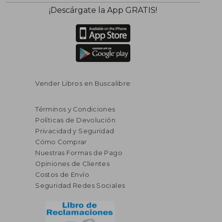
$ 50.59
$ 65.
40%
40%
¡Descárgate la App GRATIS!
dcto.
dcto.
$ 30.35
$ 39.
Vender Libros en Buscalibre
Términos y Condiciones
Políticas de Devolución
Privacidad y Seguridad
Cómo Comprar
Nuestras Formas de Pago
Opiniones de Clientes
Costos de Envío
Seguridad Redes Sociales