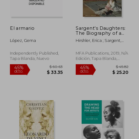
El armario
Sargent's Daughters:
The Biography of a
Painting (en Inglés)
López, Gema
Hirshler, Erica ; Sargent,
John
Independently Published,
MFA Publications, 2019, N/A
Tapa Blanda, Nuevo
Edición, Tapa Blanda,
Nuevo
$ 28.99
$ 50.
45%
40%
dcto.
dcto.
$ 15.94
$ 30.