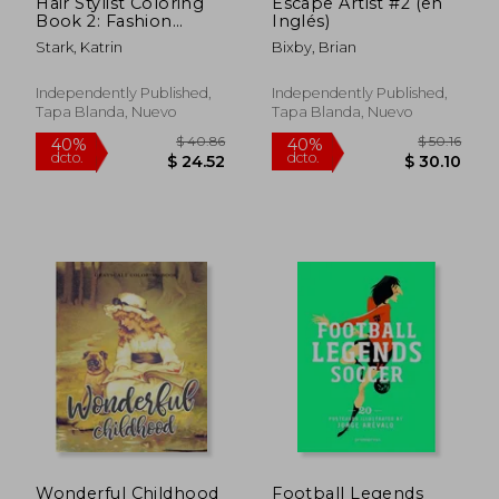
Hair Stylist Coloring
Escape Artist #2 (en
Book 2: Fashion
Inglés)
Faces, Makeup Artist
Stark, Katrin
Bixby, Brian
and Gorgeous
Portraits of Beautiful
Women - Stress
Independently Published,
Independently Published,
Relief Designs for
Tapa Blanda, Nuevo
Tapa Blanda, Nuevo
Teenage Girls, Adul
(en Inglés)
$ 36.87
$ 43.
45%
40%
dcto.
dcto.
$ 20.28
$ 26.
Wonderful Childhood
Football Legends