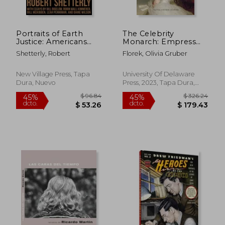
Portraits of Earth
The Celebrity
Justice: Americans
Monarch: Empress
Who Tell the Truth
Elisabeth and the
Shetterly, Robert
Florek, Olivia Gruber
(en Inglés)
Modern Female
Portrait (en Inglés)
New Village Press, Tapa
University Of Delaware
Dura, Nuevo
Press, 2023, Tapa Dura,
Nuevo
$ 35.49
$ 53.
45%
45%
dcto.
dcto.
$ 19.52
$ 29.