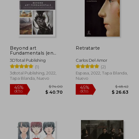
Beyond art
Retratarte
Fundamentals (en
Inglés)
3DTotal Publishing
Carlos Del Amor
(1)
(2)
3dtotal Publishing, 2022,
Espasa, 2022, Tapa Blanda,
Tapa Blanda, Nuevo
Nuevo
$ 74.00
$ 48.
45%
45%
dcto.
dcto.
$ 40.70
$ 26.