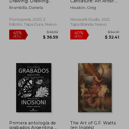
Drawing: Drawing
Caricature: An Artist'S
Gestures, Postures
Practical Guide to
Brambilla, Daniela
Houston, Greg
and Movements (en
Creating Portraits
Inglés)
With Personality (en
Inglés)
Promopress, 2020, 2
Monacelli Studio, 2021,
Edición, Tapa Dura, Nuevo
Tapa Blanda, Nuevo
$ 40.86
$ 50.
40%
40%
dcto.
dcto.
$ 24.52
$ 30.
Primera antología de
The Art of G.F. Watts
grabados Argentina y
(en Inglés)