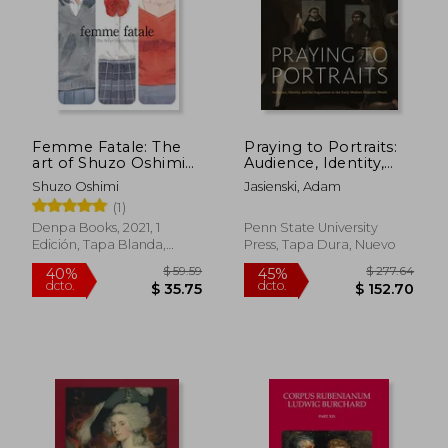
Femme Fatale: The
Praying to Portraits:
art of Shuzo Oshimi
Audience, Identity,
(en Inglés)
and the Inquisition in
Shuzo Oshimi
Jasienski, Adam
the Early Modern
(1)
Hispanic World (en
Inglés)
Denpa Books, 2021, 1
Penn State University
Edición, Tapa Blanda,
Press, Tapa Dura, Nuevo
Nuevo