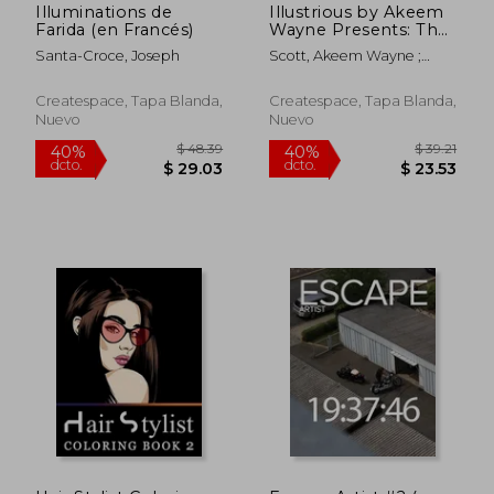
Illuminations de
Illustrious by Akeem
Farida (en Francés)
Wayne Presents: The
Beat: Painting Faces
Santa-Croce, Joseph
Scott, Akeem Wayne ;
(en Inglés)
Scott, Akeem Wayne
Createspace, Tapa Blanda,
Createspace, Tapa Blanda,
Nuevo
Nuevo
$ 39.46
$ 40.
40%
45%
dcto.
dcto.
$ 23.68
$ 22.