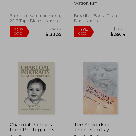
aus der Sammlung
and Understanding
Watson, Kim
Clemens Sels
(en Inglés)
Museum Neuss (en
Alemán)
Sandstein Kommunikation,
Broadleaf Books, Tapa
2017, Tapa Blanda, Nuevo
Dura, Nuevo
$ 66.52
$ 54.
45%
40%
dcto.
dcto.
$ 36.59
$ 32.
Charcoal Portraits
The Artwork of
from Photographs
Jennifer Jo Fay
(en Inglés)