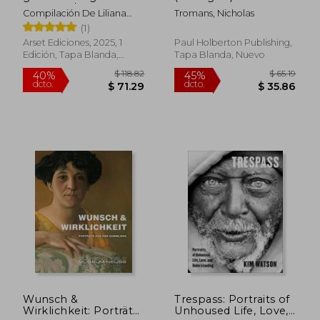
Cerdeña / Prima
Compilación De Liliana
Tromans, Nicholas
antologia de insicioni
Esteban Y Marcelo
(1)
Sardegna e Argentina
Bagnati.
Arset Ediciones, 2025, 1
Paul Holberton Publishing,
Edición, Tapa Blanda,
Tapa Blanda, Nuevo
Nuevo
$ 40.99
$ 40.
40%
40%
dcto.
dcto.
$ 24.59
$ 24.
Wunsch &
Trespass: Portraits of
Wirklichkeit: Porträts
Unhoused Life, Love,