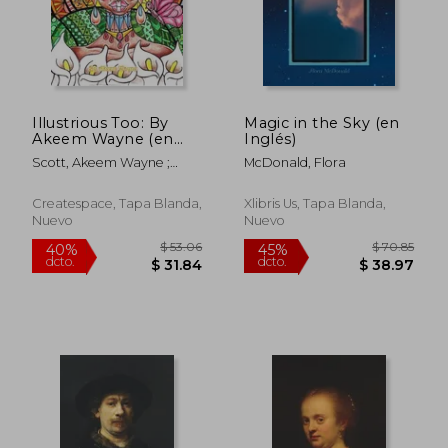
$ 45.84
$ 51
40%
45%
dcto.
dcto.
$ 27.50
$ 28.
Illustrious Too: By
Magic in the Sky (en
Akeem Wayne (en
Inglés)
Inglés)
Scott, Akeem Wayne ;
McDonald, Flora
Scott, Akeem Wayne
Createspace, Tapa Blanda,
Xlibris Us, Tapa Blanda,
Nuevo
Nuevo