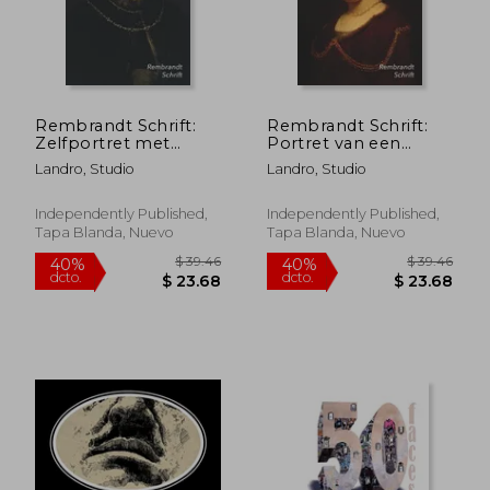
Rembrandt Schrift:
Rembrandt Schrift:
$ 53.06
$ 70.
40%
45%
Zelfportret met
Portret van een
dcto.
dcto.
$ 31.84
$ 38.
baret en twee
jonge vrouw Artistiek
Landro, Studio
Landro, Studio
gouden kettingen
Dagboek voor
Artistiek Dagboek
Aantekeningen
voor Aantekeningen
Stijlvol Notitieboek
Independently Published,
Independently Published,
Stijlvol Notitieboek
Ideaal Voor School,
Tapa Blanda, Nuevo
Tapa Blanda, Nuevo
Ideaal Voor S
Studie, Rece