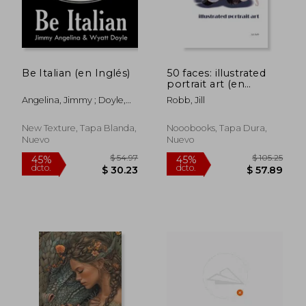
Be Italian (en Inglés)
50 faces: illustrated
portrait art (en
Inglés)
Angelina, Jimmy ; Doyle,
Robb, Jill
Wyatt
$ 39.46
$ 39.
40%
40%
dcto.
dcto.
$ 23.68
$ 23.
New Texture, Tapa Blanda,
Nooobooks, Tapa Dura,
Nuevo
Nuevo