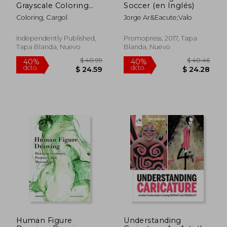
Grayscale Coloring
Soccer (en Inglés)
Book: Colouring
Coloring, Cargol
Jorge Ar&Eacute;Valo
book for adults, anti-
stress and relaxation
(en Inglés)
Independently Published,
Promopress, 2017, Tapa
Tapa Blanda, Nuevo
Blanda, Nuevo
$ 48.39
$ 39
40%
40%
dcto.
dcto.
$ 29.03
$ 23.
Human Figure
Understanding