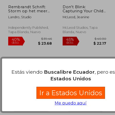
Rembrandt Schrift:
Don't Blink:
Storm op het meer
Capturing Your Child's
van Galilea Ideaal
Story Through
Landro, Studio
McLeod, Jeanine
Voor School, Studie,
Portraits (en Inglés)
$ 161.89
$ 68.
45%
40%
Recepten of
dcto.
dcto.
$ 89.04
$ 41.
Wachtwoorden
Independently Published,
McLeod Studios, Tapa
Stijlvol Notitieboek
Tapa Blanda, Nuevo
Blanda, Nuevo
voor Aantekeni
Estás viendo
Buscalibre Ecuador
, pero e
Estados Unidos
Ir a Estados Unidos
Me quedo aquí