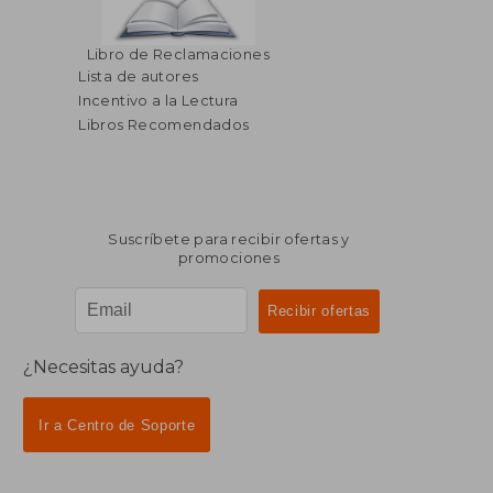
$ 80.11
$ 123.
45%
40%
Libro de Reclamaciones
dcto.
dcto.
$ 44.06
$ 74.
Lista de autores
Incentivo a la Lectura
Libros Recomendados
Suscríbete para recibir ofertas y
promociones
¿Necesitas ayuda?
Ir a Centro de Soporte