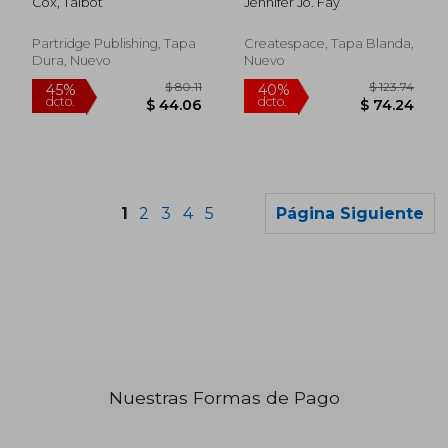
Cox, Talbot
Jennifer Jo. Fay
Partridge Publishing, Tapa
Createspace, Tapa Blanda,
Dura, Nuevo
Nuevo
1
2
3
4
5
Página Siguiente
Nuestras Formas de Pago
$ 118.82
$ 65
40%
45%
dcto.
dcto.
$ 71.29
$ 35.