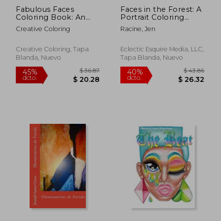
Fabulous Faces
Faces in the Forest: A
Coloring Book: An
Portrait Coloring
Adult Coloring Book
Book (en Inglés)
Creative Coloring
Racine, Jen
(en Inglés)
Creative Coloring, Tapa
Eclectic Esquire Media, LLC,
Blanda, Nuevo
Tapa Blanda, Nuevo
$ 94.01
$ 43.
40%
45%
dcto.
dcto.
$ 56.41
$ 24.