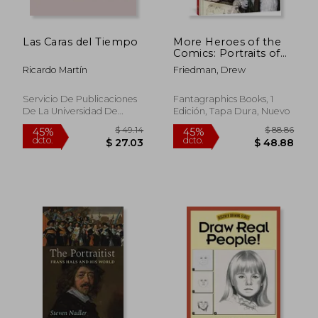
Las Caras del Tiempo
More Heroes of the
Comics: Portraits of
the Legends of
Ricardo Martín
Friedman, Drew
Comic Books (en
Inglés)
Servicio De Publicaciones
Fantagraphics Books, 1
De La Universidad De
Edición, Tapa Dura, Nuevo
Cádiz, 1 Edición, Tapa
Blanda, Nuevo
$ 96.84
$ 326.
45%
45%
dcto.
dcto.
$ 53.26
$ 179.