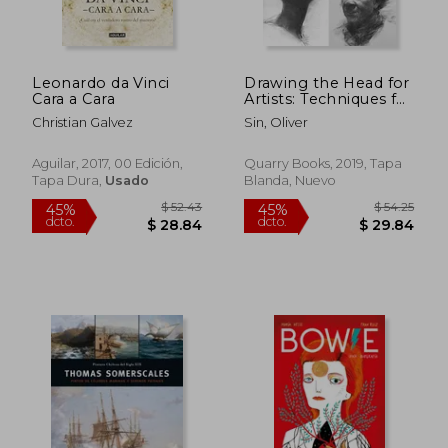
Leonardo da Vinci
Drawing the Head for
Cara a Cara
Artists: Techniques for
Mastering Expressive
Christian Galvez
Sin, Oliver
Portraiture (2) (en
Inglés)
Aguilar, 2017, 00 Edición,
Quarry Books, 2019, Tapa
Tapa Dura,
Usado
Blanda, Nuevo
$ 60.63
$ 45.
45%
45%
dcto.
dcto.
$ 33.35
$ 25.