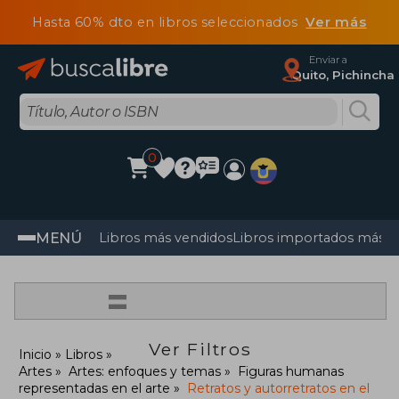
Hasta 60% dto en libros seleccionados
Ver más
Enviar a
Quito, Pichincha
0
MENÚ
Libros más vendidos
Libros importados más v
=
Ver Filtros
Inicio
Libros
Artes
Artes: enfoques y temas
Figuras humanas
representadas en el arte
Retratos y autorretratos en el