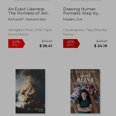
An Exact Likeness:
Drawing Human
$ 76.64
$ 45.
40%
40%
The Portraits of John
Portraits: Step by
dcto.
dcto.
$ 45.98
$ 27.
Wesley (en Inglés)
Step Guide How to
Richard P. Heitzenrater
Maiden, Eve
Draw Human
Portraits from
Scratch (en Inglés)
Abingdon Press, 2016, Tapa
Createspace, Tapa Blanda,
Dura, Nuevo
Nuevo