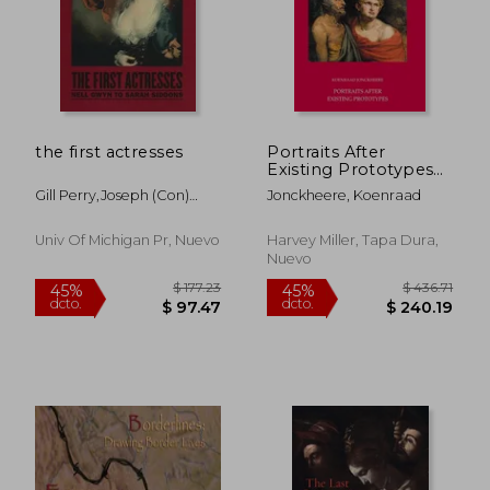
$ 59.59
$ 277.
40%
45%
dcto.
dcto.
$ 35.75
$ 152.
the first actresses
Portraits After
Existing Prototypes
(en Inglés)
Gill Perry,joseph (con)
Jonckheere, Koenraad
Roach,shearer (con) West
Univ Of Michigan Pr, Nuevo
Harvey Miller, Tapa Dura,
Nuevo