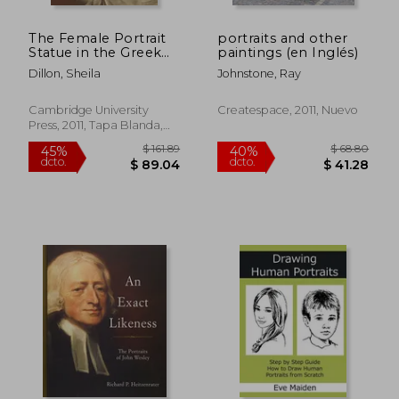
$ 49.14
$ 88.
45%
45%
dcto.
dcto.
$ 27.03
$ 48.
The Female Portrait
portraits and other
Statue in the Greek
paintings (en Inglés)
World (en Inglés)
Dillon, Sheila
Johnstone, Ray
Cambridge University
Createspace, 2011, Nuevo
Press, 2011, Tapa Blanda,
Nuevo