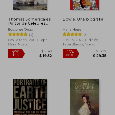
Thomas Somerscales:
Bowie. Una biografía
Pintor de Celebres
Marinas y Serenos
Ediciones Origo
María Hesse
Paisajes
(3)
(3)
Eos Editorial, 2008, Tapa
LUMEN, 2022, 1 Edición,
Dura, Nuevo
Tapa Blanda, Nuevo
$ 52.43
$ 54.
45%
45%
dcto.
dcto.
$ 28.84
$ 29.