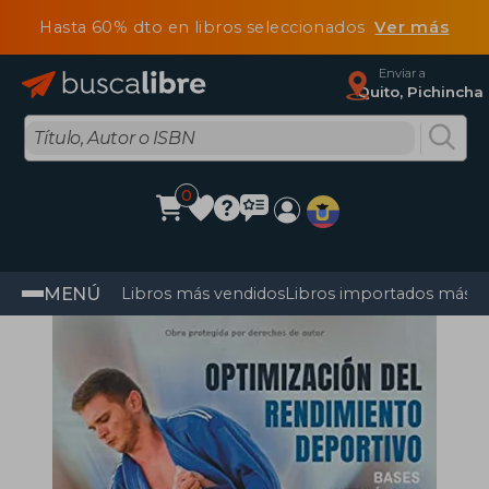
Hasta 60% dto en libros seleccionados
Ver más
Enviar a
Quito, Pichincha
0
MENÚ
Libros más vendidos
Libros importados más v