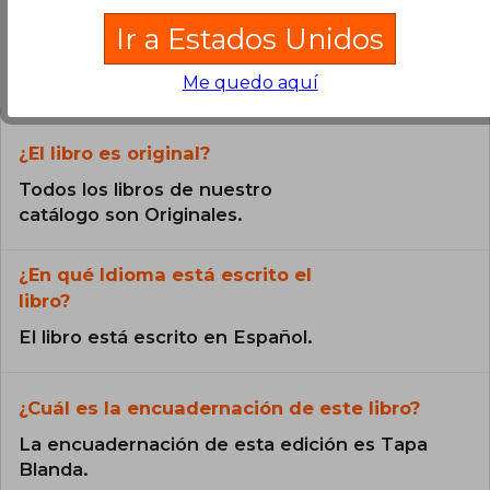
Ir a Estados Unidos
Preguntas frecuentes sobre el libro
Me quedo aquí
¿El libro es original?
Todos los libros de nuestro
catálogo son Originales.
¿En qué Idioma está escrito el
libro?
El libro está escrito en Español.
¿Cuál es la encuadernación de este libro?
La encuadernación de esta edición es Tapa
Blanda.