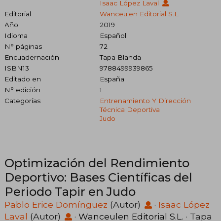
Isaac López Laval
Editorial
Wanceulen Editorial S.L.
Año
2019
Idioma
Español
N° páginas
72
Encuadernación
Tapa Blanda
ISBN13
9788499939865
Editado en
España
N° edición
1
Categorías
Entrenamiento Y Dirección
Técnica Deportiva
Judo
Optimización del Rendimiento
Deportivo: Bases Científicas del
Periodo Tapir en Judo
Pablo Erice Domínguez
(Autor)
·
Isaac López
Laval
(Autor)
·
Wanceulen Editorial S.L.
· Tapa