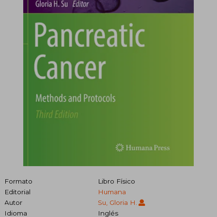
Formato
Libro Físico
Editorial
Humana
Autor
Su, Gloria H.
Idioma
Inglés