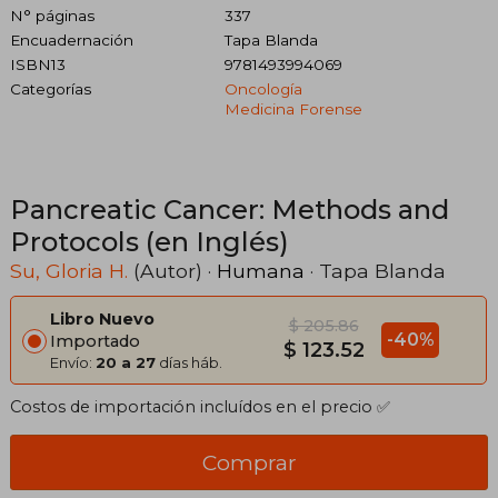
N° páginas
337
Encuadernación
Tapa Blanda
ISBN13
9781493994069
Categorías
Oncología
Medicina Forense
Pancreatic Cancer: Methods and
Protocols (en Inglés)
Su, Gloria H.
(Autor) ·
Humana
· Tapa Blanda
Libro Nuevo
$ 205.86
-40%
Importado
$ 123.52
Envío:
20 a 27
días háb.
Costos de importación incluídos en el precio ✅
Comprar