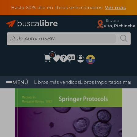
Hasta 60% dto en libros seleccionados
Ver más
Enviar a
Quito, Pichincha
0
MENÚ
Libros más vendidos
Libros importados más v