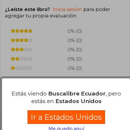
¿Leíste este libro?
Inicia sesión
para poder
agregar tu propia evaluación
.
0% (0)
0% (0)
0% (0)
0% (0)
0% (0)
Estás viendo
Buscalibre Ecuador
, pero
estás en
Estados Unidos
Preguntas frecuentes sobre el libro
Ir a Estados Unidos
¿El libro es original?
Me quedo aquí