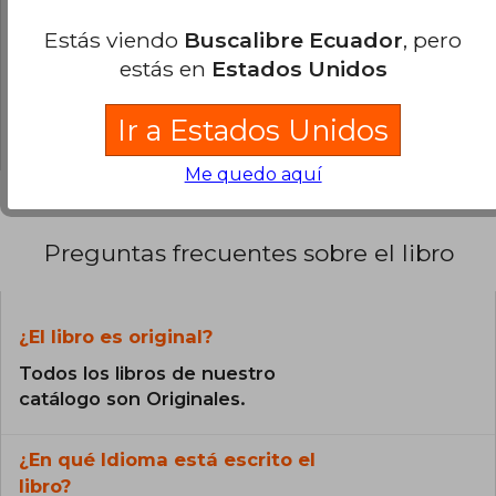
0% (0)
Estás viendo
Buscalibre Ecuador
, pero
0% (0)
estás en
Estados Unidos
0% (0)
Ir a Estados Unidos
0% (0)
Me quedo aquí
Preguntas frecuentes sobre el libro
¿El libro es original?
Todos los libros de nuestro
catálogo son Originales.
¿En qué Idioma está escrito el
libro?