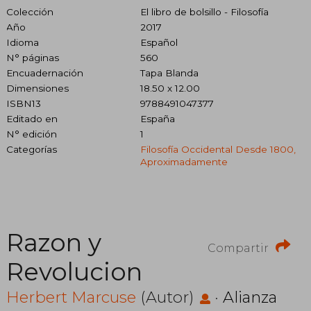
Colección
El libro de bolsillo - Filosofía
Año
2017
Idioma
Español
N° páginas
560
Encuadernación
Tapa Blanda
Dimensiones
18.50 x 12.00
ISBN13
9788491047377
Editado en
España
N° edición
1
Categorías
Filosofía Occidental Desde 1800,
Aproximadamente
Razon y
Compartir
Revolucion
Herbert Marcuse
(Autor)
·
Alianza