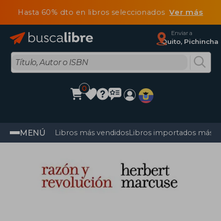
Hasta 60% dto en libros seleccionados
Ver más
Enviar a
Quito, Pichincha
0
MENÚ
Libros más vendidos
Libros importados más v