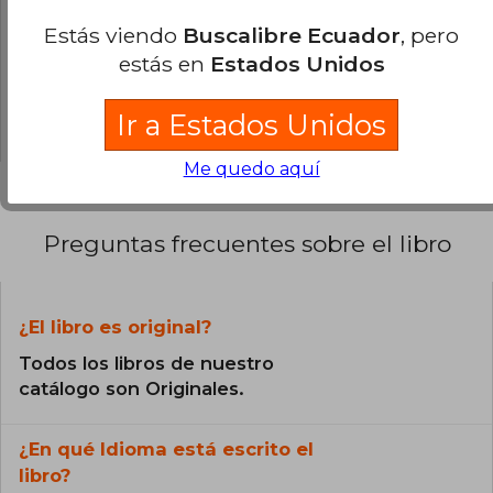
0% (0)
Estás viendo
Buscalibre Ecuador
, pero
0% (0)
estás en
Estados Unidos
0% (0)
0% (0)
Ir a Estados Unidos
Me quedo aquí
Preguntas frecuentes sobre el libro
¿El libro es original?
Todos los libros de nuestro
catálogo son Originales.
¿En qué Idioma está escrito el
libro?