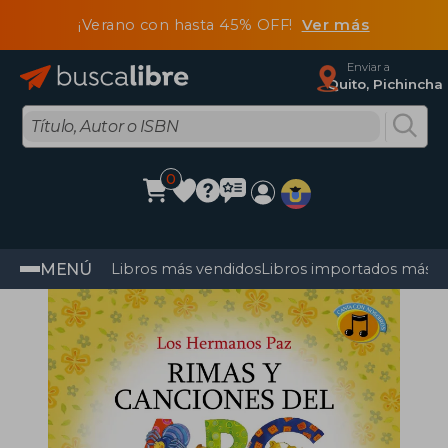
¡Verano con hasta 45% OFF!
Ver más
Enviar a
Quito, Pichincha
0
MENÚ
Libros más vendidos
Libros importados más v