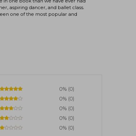
able in one book than we have ever had
er, aspiring dancer, and ballet class.
been one of the most popular and
0% (0)
0% (0)
0% (0)
0% (0)
0% (0)