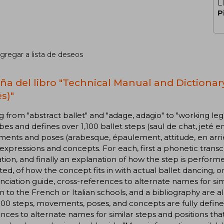
L
P
gregar a lista de deseos
ña del libro "Technical Manual and Dictionary 
s)"
 from "abstract ballet" and "adage, adagio" to "working leg
bes and defines over 1,100 ballet steps (saul de chat, jeté enve
nts and poses (arabesque, épaulement, attitude, en arrière
expressions and concepts. For each, first a phonetic transcri
ation, and finally an explanation of how the step is perfo
ed, of how the concept fits in with actual ballet dancing, o
ciation guide, cross-references to alternate names for simi
n to the French or Italian schools, and a bibliography are al
00 steps, movements, poses, and concepts are fully define
nces to alternate names for similar steps and positions tha