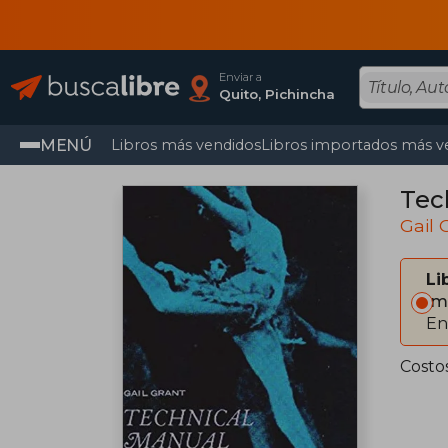
Enviar a
Quito, Pichincha
MENÚ
Libros más vendidos
Libros importados más v
Tech
Gail 
Li
Im
En
Costo