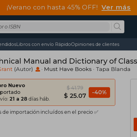
¡Verano con hasta 45% OFF!
Ver más
endidos
Libros con envío Rápido
Opiniones de clientes
nical Manual and Dictionary of Classi
Grant
(Autor)
·
Must Have Books
· Tapa Blanda
bro Nuevo
$ 41.79
-40%
portado
$ 25.07
vío:
21 a 28
días háb.
s de importación incluídos en el precio ✅