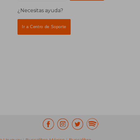
¿Necesitas ayuda?
Ir a Centro de Soporte
re Uruguay
|
Buscalibre México
|
Buscalibre