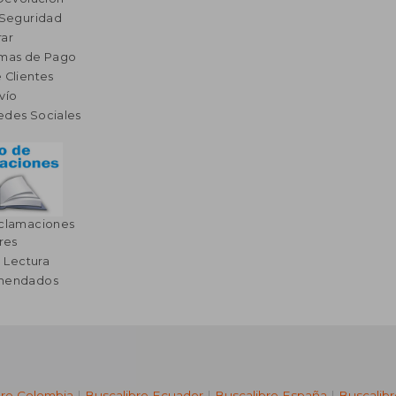
 Seguridad
ar
rmas de Pago
 Clientes
vío
edes Sociales
eclamaciones
res
a Lectura
omendados
bre Colombia
|
Buscalibre Ecuador
|
Buscalibre España
|
Buscalib