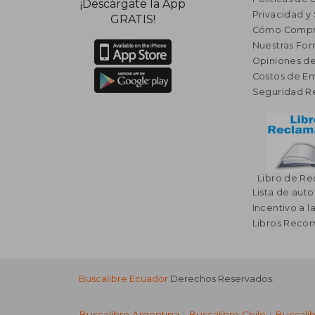
¡Descárgate la App
Privacidad y
GRATIS!
Cómo Compr
Nuestras Fo
Opiniones de
Costos de En
Seguridad R
Libro de R
Lista de auto
Incentivo a l
Libros Rec
Buscalibre Ecuador
Derechos Reservados.
Buscalibre Argentina
|
Buscalibre Chile
|
Buscali