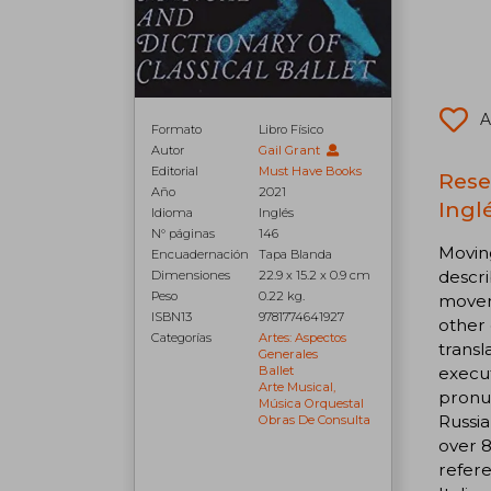
A
Formato
Libro Físico
Autor
Gail Grant
Editorial
Must Have Books
Rese
Año
2021
Inglé
Idioma
Inglés
N° páginas
146
Moving
Encuadernación
Tapa Blanda
descri
Dimensiones
22.9 x 15.2 x 0.9 cm
Peso
0.22 kg.
moveme
ISBN13
9781774641927
other 
Categorías
Artes: Aspectos
transl
Generales
execut
Ballet
Arte Musical,
pronun
Música Orquestal
Russia
Obras De Consulta
over 8
refere