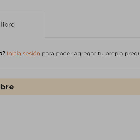
libro
o?
Inicia sesión
para poder agregar tu propia preg
ibre