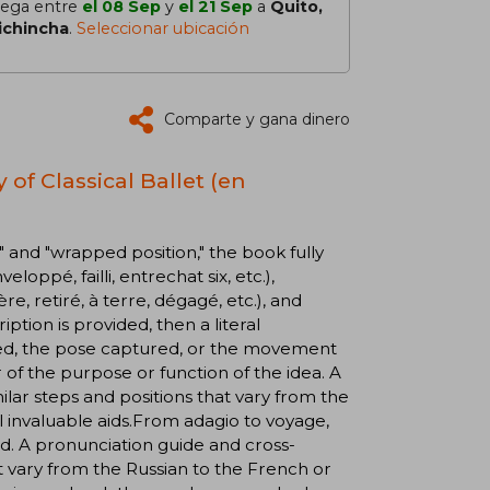
lega entre
el 08 Sep
y
el 21 Sep
a
Quito,
ichincha
.
Seleccionar ubicación
Comparte y gana dinero
of Classical Ballet (en
" and "wrapped position," the book fully
loppé, failli, entrechat six, etc.),
, retiré, à terre, dégagé, etc.), and
ption is provided, then a literal
rmed, the pose captured, or the movement
r of the purpose or function of the idea. A
lar steps and positions that vary from the
l invaluable aids. From adagio to voyage,
d. A pronunciation guide and cross-
t vary from the Russian to the French or