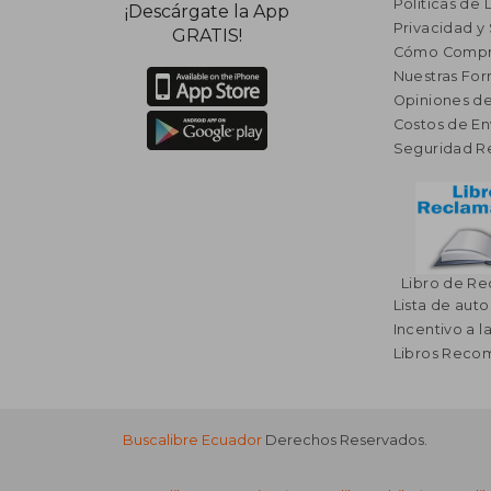
Políticas de
¡Descárgate la App
Privacidad y
GRATIS!
Cómo Compr
Nuestras Fo
Opiniones de
Costos de En
Seguridad R
Libro de R
Lista de auto
Incentivo a l
Libros Rec
Buscalibre Ecuador
Derechos Reservados.