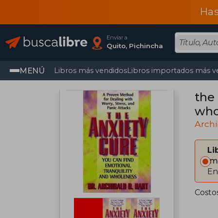
Has
Enviar a
Quito, Pichincha
MENÚ
Libros más vendidos
Libros importados más v
the 
who
Archi
Li
Im
En
Costo