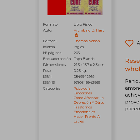
Formato
Libro Físico
Autor
Archibald D. Hart
Editorial
Thomas Nelson
A
Idioma
Inglés
N° páginas
263
Encuadernación
Tapa Blanda
Rese
Dimensiones
21.3 x 13.7 x 2.3 cm
whol
Peso
0.25 kg.
ISBN
0849942969
Panic
ISBN13
9780849942969
among 
Categorías
Psicología:
Emociones
achiev
Cómo Afrontar La
proven
Depresión Y Otros
Trastornos
paced
Emocionales
Hacer Frente Al
Estrés