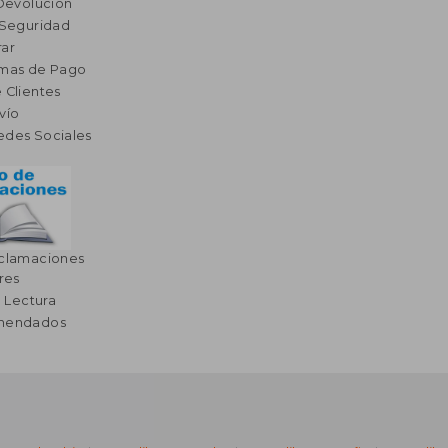
 Devolución
 Seguridad
ar
rmas de Pago
 Clientes
vío
edes Sociales
eclamaciones
res
a Lectura
omendados