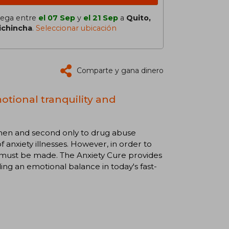
lega entre
el 07 Sep
y
el 21 Sep
a
Quito,
ichincha
.
Seleccionar ubicación
Comparte y gana dinero
otional tranquility and
men and second only to drug abuse
anxiety illnesses. However, in order to
nge must be made. The Anxiety Cure provides
ing an emotional balance in today's fast-