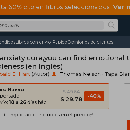
ta 60% dto en libros seleccionados
Ver 
endidos
Libros con envío Rápido
Opiniones de clientes
anxiety cure,you can find emotional t
leness (en Inglés)
bald D. Hart
(Autor)
·
Thomas Nelson
· Tapa Bla
bro Nuevo
$ 49.64
-40%
portado
$ 29.78
vío:
18 a 26
días háb.
s de importación incluídos en el precio ✅