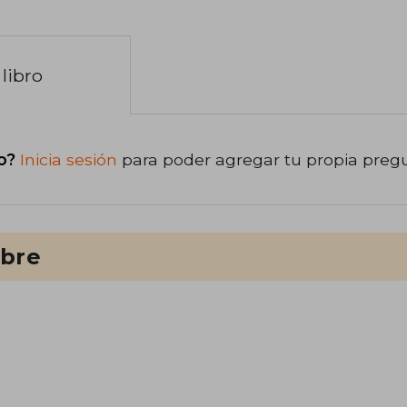
libro
o?
Inicia sesión
para poder agregar tu propia preg
ibre