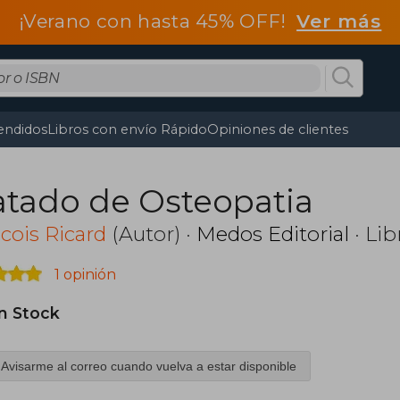
¡Verano con hasta 45% OFF!
Ver más
endidos
Libros con envío Rápido
Opiniones de clientes
atado de Osteopatia
cois Ricard
(Autor) ·
Medos Editorial
· Lib
1 opinión
in Stock
Avisarme al correo cuando vuelva a estar disponible