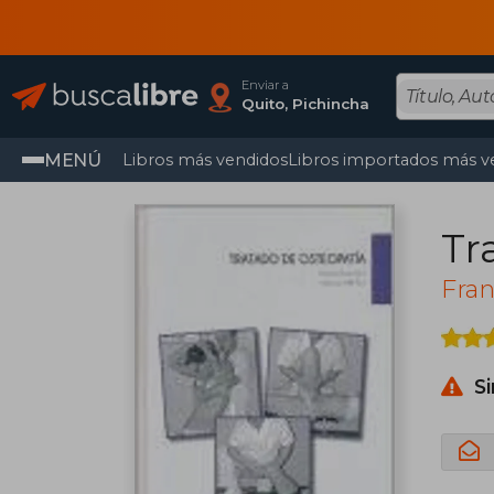
Enviar a
Quito, Pichincha
MENÚ
Libros más vendidos
Libros importados más v
Tr
Fran
S