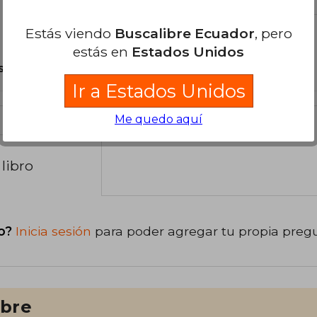
Estás viendo
Buscalibre Ecuador
, pero
estás en
Estados Unidos
son Originales.
Ir a Estados Unidos
Me quedo aquí
libro
o?
Inicia sesión
para poder agregar tu propia preg
ibre