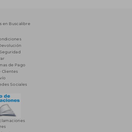
s en Buscalibre
ondiciones
 Devolución
 Seguridad
ar
rmas de Pago
 Clientes
vío
edes Sociales
eclamaciones
res