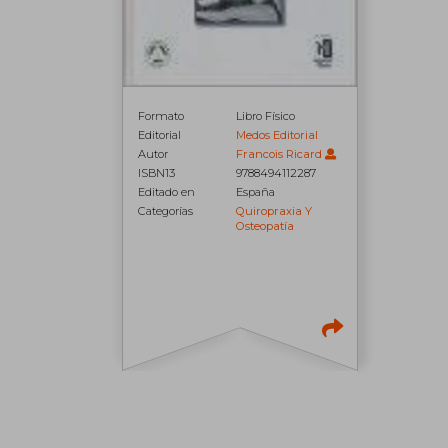
Formato
Libro Físico
Editorial
Medos Editorial
Autor
Francois Ricard
ISBN13
9788494112287
Editado en
España
Categorías
Quiropraxia Y
Osteopatía