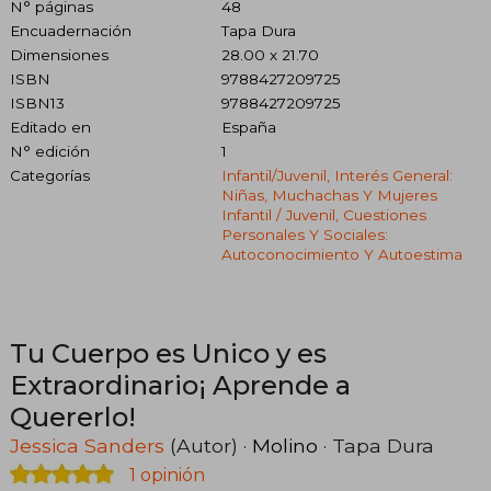
N° páginas
48
Encuadernación
Tapa Dura
Dimensiones
28.00 x 21.70
ISBN
9788427209725
ISBN13
9788427209725
Editado en
España
N° edición
1
Categorías
Infantil/juvenil, Interés General:
Niñas, Muchachas Y Mujeres
Infantil / Juvenil, Cuestiones
Personales Y Sociales:
Autoconocimiento Y Autoestima
Tu Cuerpo es Unico y es
Extraordinario¡ Aprende a
Quererlo!
Jessica Sanders
(Autor) ·
Molino
· Tapa Dura
1 opinión