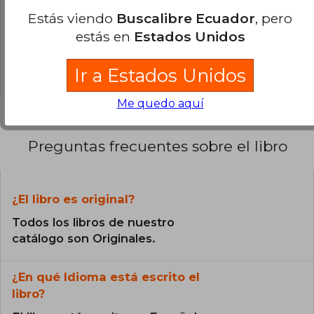
Estás viendo
Buscalibre Ecuador
, pero
0% (0)
estás en
Estados Unidos
0% (0)
0% (0)
Ir a Estados Unidos
Me quedo aquí
Preguntas frecuentes sobre el libro
¿El libro es original?
Todos los libros de nuestro
catálogo son Originales.
¿En qué Idioma está escrito el
libro?