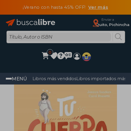
¡Verano con hasta 45% OFF!
Ver más
Enviar a
Quito, Pichincha
0
MENÚ
Libros más vendidos
Libros importados más v