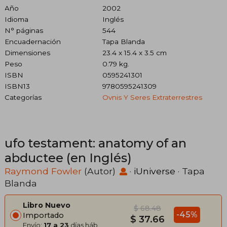
Año
2002
Idioma
Inglés
N° páginas
544
Encuadernación
Tapa Blanda
Dimensiones
23.4 x 15.4 x 3.5 cm
Peso
0.79 kg.
ISBN
0595241301
ISBN13
9780595241309
Categorías
Ovnis Y Seres Extraterrestres
ufo testament: anatomy of an
abductee (en Inglés)
Raymond Fowler
(Autor)
·
iUniverse
· Tapa
Blanda
Libro Nuevo
$ 68.48
-45%
Importado
$ 37.66
Envío:
17 a 23
días háb.