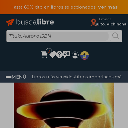
Hasta 60% dto en libros seleccionados
Ver más
Enviar a
Quito, Pichincha
0
MENÚ
Libros más vendidos
Libros importados más v