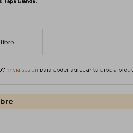
s Tapa Blanda.
libro
o?
Inicia sesión
para poder agregar tu propia preg
ibre