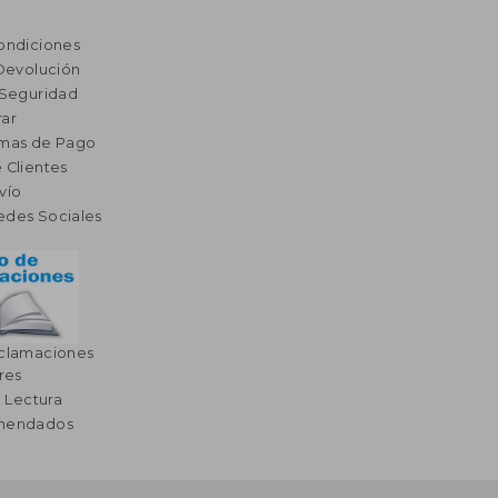
ondiciones
 Devolución
 Seguridad
ar
rmas de Pago
 Clientes
vío
edes Sociales
eclamaciones
res
a Lectura
omendados