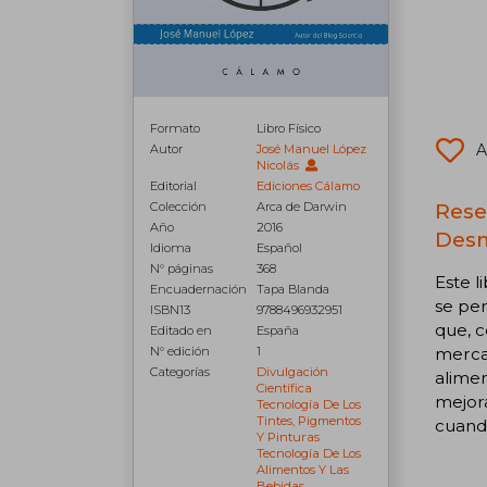
Formato
Libro Físico
A
Autor
José Manuel López
Nicolás
Editorial
Ediciones Cálamo
Rese
Colección
Arca de Darwin
Año
2016
Desm
Idioma
Español
N° páginas
368
Este l
Encuadernación
Tapa Blanda
se per
ISBN13
9788496932951
que, c
Editado en
España
merca
N° edición
1
Categorías
Divulgación
alimen
Científica
mejora
Tecnología De Los
Tintes, Pigmentos
cuando
Y Pinturas
Tecnología De Los
Alimentos Y Las
Bebidas