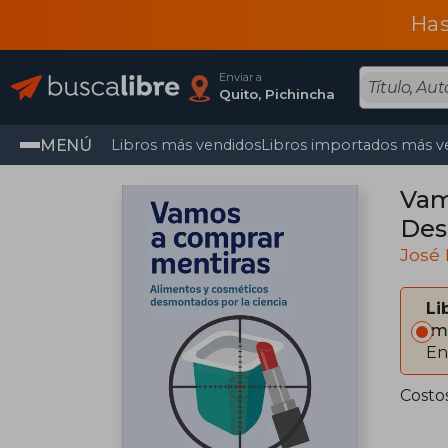
Has
Enviar a
Quito, Pichincha
MENÚ
Libros más vendidos
Libros importados más v
Vam
Des
José 
Li
Im
En
Costo