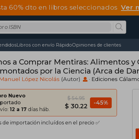
ta 60% dto en libros seleccionados
Ver 
endidos
Libros con envío Rápido
Opiniones de clientes
os a Comprar Mentiras: Alimentos y
montados por la Ciencia (Arca de Da
Manuel López Nicolás
(Autor)
·
Ediciones Cálam
bro Nuevo
$ 54.95
-45%
portado
$ 30.22
vío:
12 a 17
días háb.
s de importación incluídos en el precio ✅