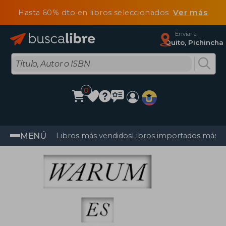
Hasta 60% dto en libros seleccionados
Ver más
Enviar a
Quito, Pichincha
0
MENÚ
Libros más vendidos
Libros importados más v