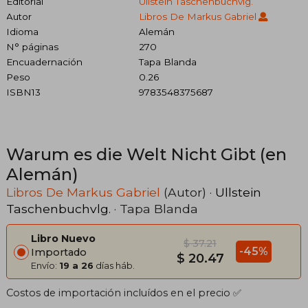
Editorial
Ullstein Taschenbuchvlg.
Autor
Libros De Markus Gabriel
Idioma
Alemán
N° páginas
270
Encuadernación
Tapa Blanda
Peso
0.26
ISBN13
9783548375687
Warum es die Welt Nicht Gibt (en
Alemán)
Libros De Markus Gabriel
(Autor) ·
Ullstein
Taschenbuchvlg.
· Tapa Blanda
Libro Nuevo
$ 37.21
-45%
Importado
$ 20.47
Envío:
19 a 26
días háb.
Costos de importación incluídos en el precio ✅