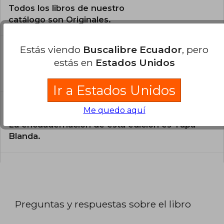
Todos los libros de nuestro
catálogo son Originales.
¿En qué Idioma está escrito el
Estás viendo
Buscalibre Ecuador
, pero
libro?
estás en
Estados Unidos
El libro está escrito en Alemán.
Ir a Estados Unidos
¿Cuál es la encuadernación de este libro?
Me quedo aquí
La encuadernación de esta edición es Tapa
Blanda.
Preguntas y respuestas sobre el libro