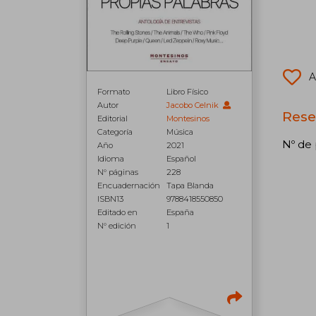
A
Formato
Libro Físico
Autor
Jacobo Celnik
Rese
Editorial
Montesinos
Categoría
Música
Nº de 
Año
2021
Idioma
Español
N° páginas
228
Encuadernación
Tapa Blanda
ISBN13
9788418550850
Editado en
España
N° edición
1