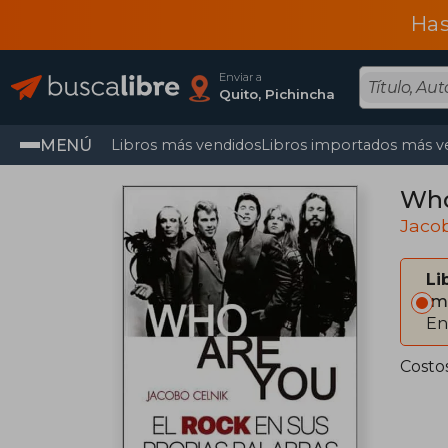
Has
Enviar a
Quito, Pichincha
MENÚ
Libros más vendidos
Libros importados más v
Who
Jacob
Li
Im
En
Costo