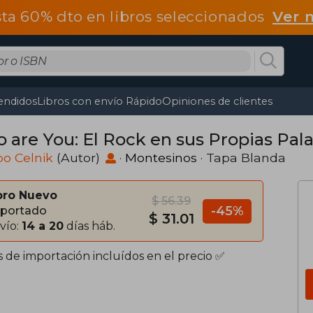
ta 60% dto en libros seleccionados
Ver 
endidos
Libros con envío Rápido
Opiniones de clientes
 are You: El Rock en sus Propias Pal
o Celnik
(Autor)
·
Montesinos
· Tapa Blanda
bro Nuevo
$ 56.39
-45%
portado
$ 31.01
vío:
14 a 20
días háb.
s de importación incluídos en el precio ✅