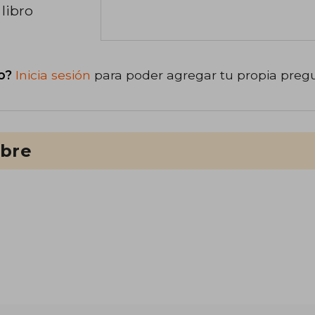
libro
o?
Inicia sesión
para poder agregar tu propia preg
ibre