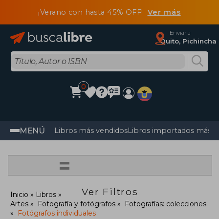
¡Verano con hasta 45% OFF!
Ver más
Enviar a
Quito, Pichincha
0
MENÚ
Libros más vendidos
Libros importados más v
=
Ver Filtros
Inicio
Libros
Artes
Fotografía y fotógrafos
Fotografías: colecciones
Fotógrafos individuales