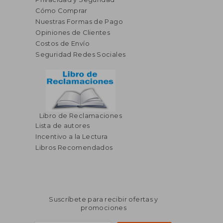
Cómo Comprar
Nuestras Formas de Pago
Opiniones de Clientes
Costos de Envío
Seguridad Redes Sociales
Libro de Reclamaciones
$ 58.75
$ 98.
45%
40%
Lista de autores
dcto.
dcto.
$ 32.31
$ 59.
Incentivo a la Lectura
Libros Recomendados
Suscríbete para recibir ofertas y
promociones