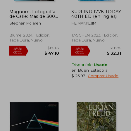
Magnum. Fotografía
SURFING 1778 TODAY
de Calle: Más de 300
40TH ED (en Inglés)
de las Mejores
Stephen Mclaren
HEIMANN,JIM
Fotografías de
Archivo
$ 146.81
$ 113
45%
45%
Blume, 2024, 1 Edición,
TASCHEN, 2023, 1 Edición,
dcto.
dcto.
$ 80.75
$ 62.
Tapa Dura, Nuevo
Tapa Dura, Nuevo
Disponible
Usado
en Buen Estado a
$ 25.93
.
Comprar Usado