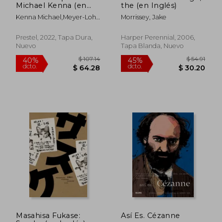
Michael Kenna (en
the (en Inglés)
Inglés)
Kenna Michael,Meyer-Lohr
Morrissey, Jake
Yvonne
Prestel, 2022, Tapa Dura,
Harper Perennial, 2006,
Nuevo
Tapa Blanda, Nuevo
Masahisa Fukase:
Así Es. Cézanne
$ 108.86
$ 90.
40%
45%