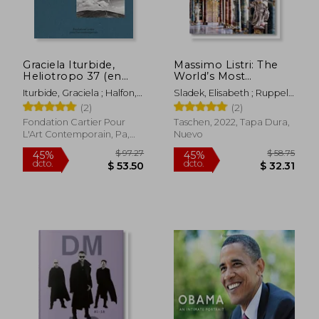
Graciela Iturbide,
Massimo Listri: The
Heliotropo 37 (en
World’s Most
Inglés)
Beautiful Libraries (en
Iturbide, Graciela ; Halfon,
Sladek, Elisabeth ; Ruppelt,
Inglés)
Eduardo ; Bradu, Fabienne
Georg ; Listri, Massimo
(2)
(2)
Fondation Cartier Pour
Taschen, 2022, Tapa Dura,
L'Art Contemporain, Pa,
Nuevo
2022, Tapa Dura, Nuevo
$ 97.27
$ 58.
45%
45%