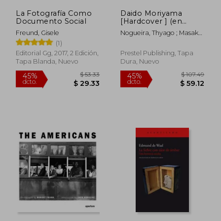
La Fotografía Como
Daido Moriyama
Documento Social
[Hardcover ] (en
Inglés)
Freund, Gisele
Nogueira, Thyago ; Masako,
Toda ; Kambayashi, Yutaka
(1)
Editorial Gg, 2017, 2 Edición,
Prestel Publishing, Tapa
Tapa Blanda, Nuevo
Dura, Nuevo
$ 62.22
$ 40.
45%
45%
dcto.
dcto.
$ 34.22
$ 22.