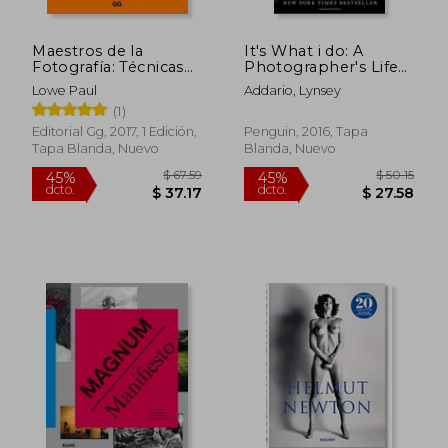
Maestros de la
It's What i do: A
Fotografía: Técnicas
Photographer's Life
Creativas de 100
of Love and war (en
Lowe Paul
Addario, Lynsey
Grandes Fotógrafos
Inglés)
(1)
Editorial Gg, 2017, 1 Edición,
Penguin, 2016, Tapa
Tapa Blanda, Nuevo
Blanda, Nuevo
$ 59.64
$ 157
40%
45%
dcto.
dcto.
$ 35.78
$ 86.