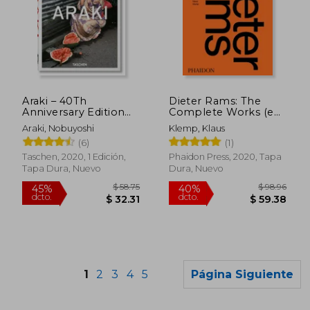
$ 39.44
$ 54.
45%
45%
dcto.
dcto.
$ 21.69
$ 29.
Araki – 40Th
Dieter Rams: The
Anniversary Edition
Complete Works (en
(Trilingüe) (en Inglés)
Inglés)
Araki, Nobuyoshi
Klemp, Klaus
(6)
(1)
Taschen, 2020, 1 Edición,
Phaidon Press, 2020, Tapa
Tapa Dura, Nuevo
Dura, Nuevo
1
2
3
4
5
Página Siguiente