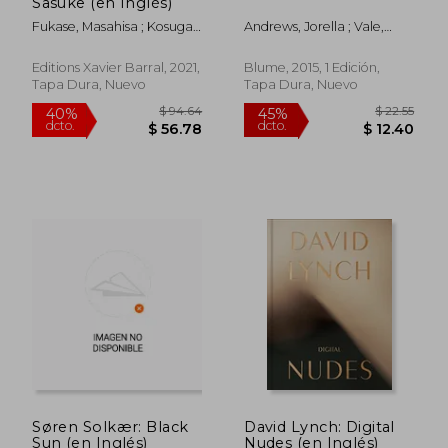
Sasuke (en Inglés)
dcto.
dcto.
$ 65.32
$ 49.
Fukase, Masahisa ; Kosuga,
Andrews, Jorella ; Vale,
Tomo
Patrick
Editions Xavier Barral, 2021,
Blume, 2015, 1 Edición,
Tapa Dura, Nuevo
Tapa Dura, Nuevo
Søren Solkær: Black
David Lynch: Digital
Sun (en Inglés)
Nudes (en Inglés)