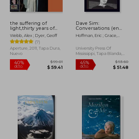
$ 194.64
$ 93.
40%
40%
dcto.
dcto.
$ 116.78
$ 56.
the suffering of
Dave Sim:
light,thirty years of
Conversations (en
photographs by alex
Inglés)
Webb, Alex ; Dyer, Geoff
Hoffman, Eric ; Grace,
webb (en Inglés)
Dominick
(7)
Aperture, 2011, Tapa Dura,
University Press Of
Nuevo
Mississippi, Tapa Blanda,
Nuevo