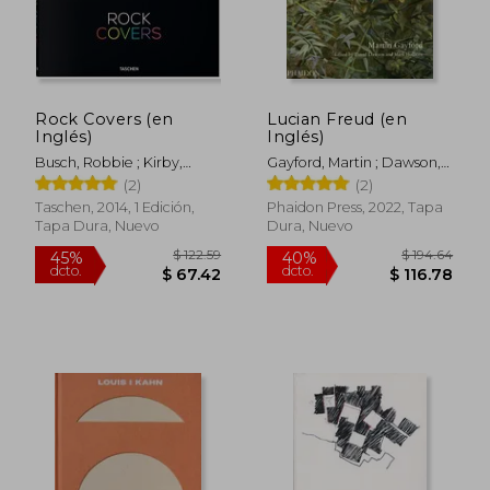
Rock Covers (en
Lucian Freud (en
Inglés)
Inglés)
Busch, Robbie ; Kirby,
Gayford, Martin ; Dawson,
$ 51.45
$ 239.
45%
45%
Jonathan ; Wiedemann,
David ; Holborn, Mark
(2)
(2)
dcto.
dcto.
$ 28.30
$ 131.
Julius
Taschen, 2014, 1 Edición,
Phaidon Press, 2022, Tapa
Tapa Dura, Nuevo
Dura, Nuevo