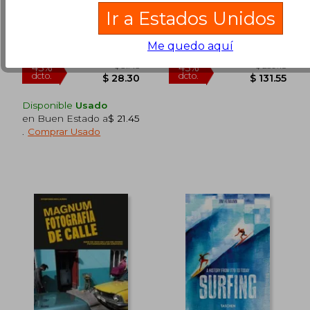
Kahlo: A Biography
Hesse, Maria
Sebastiao Salgado
Ir a Estados Unidos
(62)
(1)
Lumen, 2017, 1 Edición,
Taschen, 2021, Tapa Dura,
Me quedo aquí
Tapa Dura, Nuevo
Nuevo
$ 94.64
$ 22.
40%
45%
dcto.
dcto.
$ 56.78
$ 12.
Disponible
Usado
en Buen Estado a
$ 21.45
.
Comprar Usado