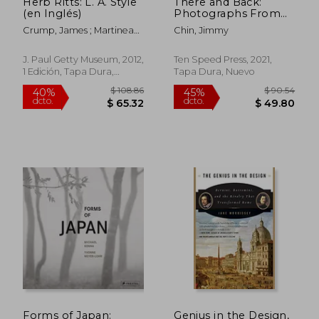
Herb Ritts: L. A. Style
There and Back:
(en Inglés)
Photographs From
the Edge (en Inglés)
Crump, James ; Martineau,
Chin, Jimmy
Paul
J. Paul Getty Museum, 2012,
Ten Speed Press, 2021,
1 Edición, Tapa Dura,
Tapa Dura, Nuevo
Nuevo
$ 50.59
$ 40.
40%
45%
dcto.
dcto.
$ 30.35
$ 22.
Forms of Japan:
Genius in the Design,