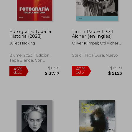
Fotografía. Toda la
Timm Rautert: Otl
Historia (2023)
Aicher (en Inglés)
Juliet Hacking
Oliver Klimpel; Otl Aicher;
Timm Rautert; Dan
Reynolds
Blume, 2023, 1 Edición,
Steidl, Tapa Dura, Nuevo
Tapa Blanda. Con
Sobrecubierta, Nuevo
$ 67.59
$ 85.
45%
40%
dcto.
dcto.
$ 37.17
$ 51.