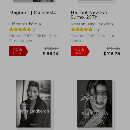
Magnum | Manifiesto
Helmut Newton.
Sumo. 20Th
Anniversary --
Clément Chéroux
Newton, June ; Newton,
Multilingual (en
Helmut
(1)
(6)
Inglés)
Blume, 2017, 1 Edición, Tapa
Taschen, 2019, Tapa Dura,
Dura, Nuevo
Nuevo
$ 67.59
$ 50
45%
45%
dcto.
dcto.
$ 37.17
$ 27.