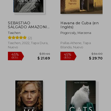
SEBASTIAO
Havana de Cuba (en
SALGADO AMAZONIA
Inglés)
(en Inglés)
Taschen
Pogorzaly, Marzena
(2)
Taschen, 2022, Tapa Dura,
Pallas Athene, Tapa
Nuevo
Blanda, Nuevo
$ 122.59
$ 194.
45%
40%
dcto.
dcto.
$ 67.42
$ 116.