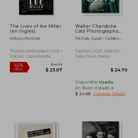
The Lives of lee Miller
Walter Chandoha
(en Inglés)
Cats Photographs
1942 2018 (en Inglés)
Antony Penrose
Michals, Susan ; Golden,
Reuel ; Chandoha, Walter
Thames And Hudson, 2021, 1
Taschen, 2023, 1 Edición,
Edición, Tapa Blanda,
Tapa Dura, Nuevo
Nuevo
Disponible
Usado
en Buen Estado a
$ 24.68
.
Comprar Usado