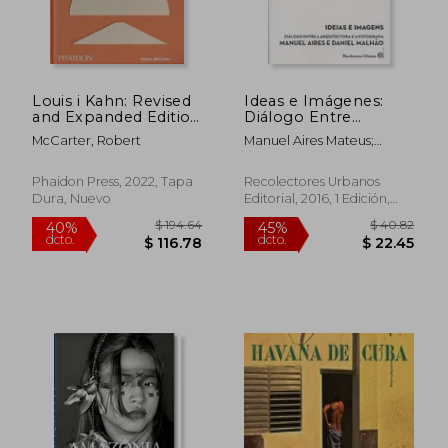
Louis i Kahn: Revised
Ideas e Imágenes:
and Expanded Edition
Diálogo Entre
(Architecture) (en
Arquitectura y
McCarter, Robert
Manuel Aires Mateus;
Inglés)
Fotografía. Manuel
Daniel Malhao
Aires y Daniel Malhao
(Colección Diálogos
Phaidon Press, 2022, Tapa
Recolectores Urbanos
[Dlg])
Dura, Nuevo
Editorial, 2016, 1 Edición,
Tapa Blanda, Nuevo
$ 85.63
$ 58.
45%
45%
dcto.
dcto.
$ 47.10
$ 32.