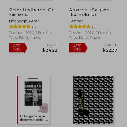
Peter Lindbergh. On
Amazonia Salgado
Fashion
(Ed. Bolsillo)
Photography. 40Th
Lindbergh, Peter
Taschen
Anniversary Edition
(1)
(2)
(en Inglés)
Taschen, 2020, 1 Edición,
Taschen, 2020, 1 Edición,
Tapa Dura, Nuevo
Tapa Dura, Nuevo
$ 120.44
$ 194.
45%
40%
dcto.
dcto.
$ 66.24
$ 116.