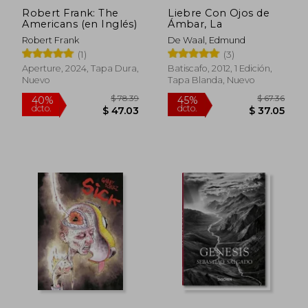
Robert Frank: The
Liebre Con Ojos de
Americans (en Inglés)
Ámbar, La
Robert Frank
De Waal, Edmund
(1)
(3)
Aperture, 2024, Tapa Dura,
Batiscafo, 2012, 1 Edición,
Nuevo
Tapa Blanda, Nuevo
$ 53.33
$ 107.
45%
45%
dcto.
dcto.
$ 29.33
$ 59.