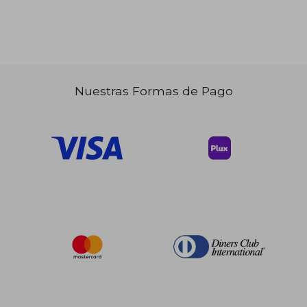
$ 41.95
45%
dcto.
$ 23.07
$ 24.
Nuestras Formas de Pago