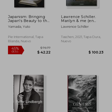
Japanism: Bringing
Lawrence Schiller.
$ 99.01
$ 93.
40%
45%
Japan's Beauty to the
Marilyn & me (en
dcto.
dcto.
$ 59.41
$ 51.
World (en Inglés)
Inglés)
Yamada, Yuto
Lawrence Schiller
Pie International, Tapa
Taschen, 2021, Tapa Dura,
Blanda, Nuevo
Nuevo