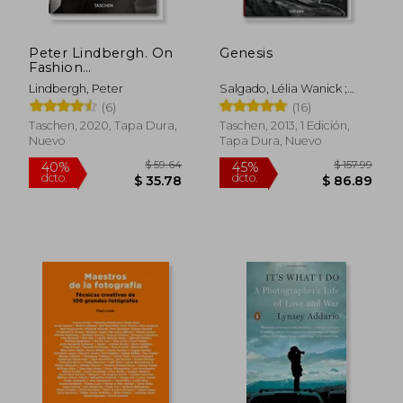
Peter Lindbergh. On
Genesis
Fashion
Photography. 40Th
Lindbergh, Peter
Salgado, Lélia Wanick ;
Anniversary Edition
$ 76.77
45%
Salgado, Sebastião
(6)
(16)
(en Inglés)
dcto.
$ 42.22
$ 100.
Taschen, 2020, Tapa Dura,
Taschen, 2013, 1 Edición,
Nuevo
Tapa Dura, Nuevo