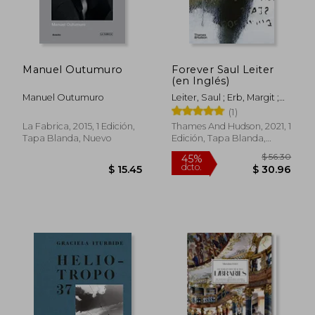
Manuel Outumuro
Forever Saul Leiter
(en Inglés)
Manuel Outumuro
Leiter, Saul ; Erb, Margit ;
Parillo, Michael
(1)
La Fabrica, 2015, 1 Edición,
Thames And Hudson, 2021, 1
Tapa Blanda, Nuevo
Edición, Tapa Blanda,
Nuevo
$ 56.
45%
dcto.
$ 15.45
$ 30.