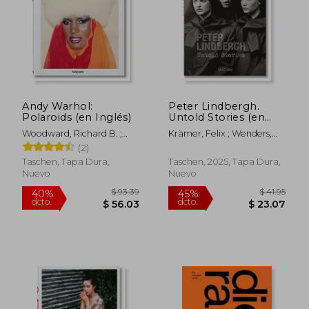
$ 194.64
$ 40.
40%
45%
dcto.
dcto.
$ 116.78
$ 22.
Andy Warhol:
Peter Lindbergh.
Polaroids (en Inglés)
Untold Stories (en
Inglés)
Woodward, Richard B. ;
Krämer, Felix ; Wenders,
Golden, Reuel
Wim ; Lindbergh, Peter
(2)
Taschen, Tapa Dura,
Taschen, 2025, Tapa Dura,
Nuevo
Nuevo