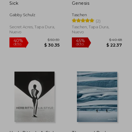
Sick
Genesis
Gabby Schulz
Taschen
(2)
Secret Acres, Tapa Dura,
Taschen, Tapa Dura,
Nuevo
Nuevo
$ 78.39
$ 67.
40%
45%
dcto.
dcto.
$ 47.03
$ 37.