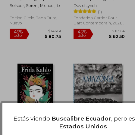
Solkaer, Soren ; Michael, Ib
David Lynch
$ 107.14
$ 54
40%
45%
(1)
dcto.
dcto.
$ 64.28
$ 30.
Edition Circle, Tapa Dura,
Fondation Cartier Pour
Nuevo
L'art Contemporain, 2021,
Tapa Dura, Nuevo
Estás viendo
Buscalibre Ecuador
, pero e
Estados Unidos
Frida Kahlo: Una
Amazonia
Biografía / Frida