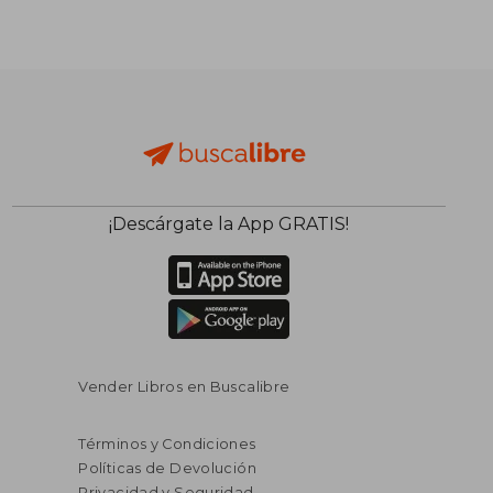
¡Descárgate la App GRATIS!
$ 93.39
$ 41
40%
45%
dcto.
dcto.
$ 56.03
$ 23.
Vender Libros en Buscalibre
Términos y Condiciones
Políticas de Devolución
Privacidad y Seguridad