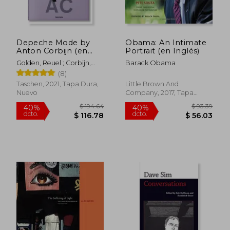
dcto.
dcto.
$ 53.50
$ 32.
Depeche Mode by
Obama: An Intimate
Anton Corbijn (en
Portrait (en Inglés)
Inglés)
Golden, Reuel ; Corbijn,
Barack Obama
Anton
(8)
Taschen, 2021, Tapa Dura,
Little Brown And
Nuevo
Company, 2017, Tapa
Dura, Nuevo