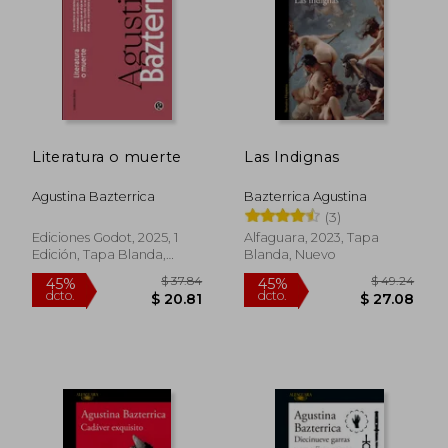
$ 62.03
$ 44.
40%
45%
dcto.
dcto.
$ 37.22
$ 24.
Literatura o muerte
Las Indignas
Agustina Bazterrica
Bazterrica Agustina
(3)
Ediciones Godot, 2025, 1
Alfaguara, 2023, Tapa
Edición, Tapa Blanda,
Blanda, Nuevo
Nuevo