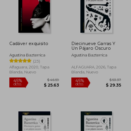
Cadáver exquisito
Diecinueve Garras Y
$ 37.84
$ 49.
Un Pájaro Oscuro
45%
45%
dcto.
dcto.
$ 20.81
$ 27.
Agustina Bazterrica
Agustina Bazterrica
(23)
Alfaguara, 2020, Tapa
ALFAGUARA, 2026, Tapa
Blanda, Nuevo
Blanda, Nuevo