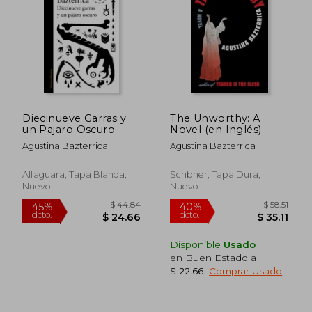
$ 40.33
$ 60.
45%
40%
dcto.
dcto.
$ 22.18
$ 36.
Diecinueve Garras y
The Unworthy: A
un Pajaro Oscuro
Novel (en Inglés)
Agustina Bazterrica
Agustina Bazterrica
Alfaguara, Tapa Blanda,
Scribner, Tapa Dura,
Nuevo
Nuevo
Disponible
Usado
en Buen Estado a
$ 22.66
.
Comprar Usado