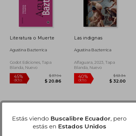
Literatura o Muerte
Las indignas
Agustina Bazterrica
Agustina Bazterrica
Godot Ediciones, Tapa
Alfaguara, 2023, Tapa
Blanda, Nuevo
Blanda, Nuevo
$ 68.05
$ 63.
40%
35%
dcto.
dcto.
$ 40.83
$ 41.
Estás viendo
Buscalibre Ecuador
, pero
estás en
Estados Unidos