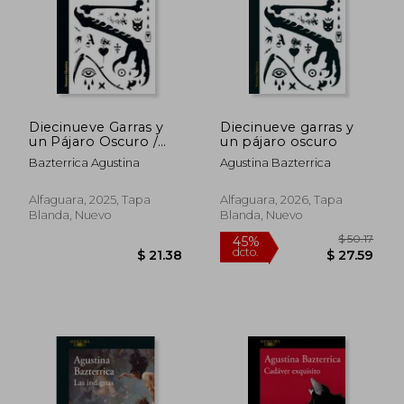
Diecinueve Garras y
Diecinueve garras y
un Pájaro Oscuro /
un pájaro oscuro
Nineteen Claws and a
Bazterrica Agustina
Agustina Bazterrica
Black Bird: Stories
$ 46.59
$ 53.
45%
45%
dcto.
dcto.
$ 25.63
$ 29.
Alfaguara, 2025, Tapa
Alfaguara, 2026, Tapa
Blanda, Nuevo
Blanda, Nuevo