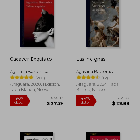
Blanco». Coordina talleres de lectura y
escritura.
Cadaver Exquisito
Las indignas
Agustina Bazterrica
Agustina Bazterrica
(201)
(12)
Alfaguara, 2020, 1 Edición,
Alfaguara, 2024, Tapa
Tapa Blanda, Nuevo
Blanda, Nuevo
$ 50.17
$ 54.