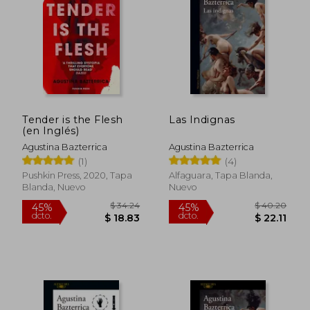
$ 37.46
$ 46
45%
45%
dcto.
dcto.
$ 20.60
$ 25.
Tender is the Flesh
Las Indignas
(en Inglés)
Agustina Bazterrica
Agustina Bazterrica
(1)
(4)
Pushkin Press, 2020, Tapa
Alfaguara, Tapa Blanda,
Blanda, Nuevo
Nuevo