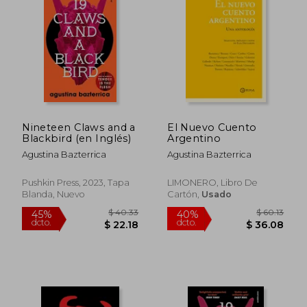
Nineteen Claws and a
El Nuevo Cuento
Blackbird (en Inglés)
Argentino
Agustina Bazterrica
Agustina Bazterrica
Pushkin Press, 2023, Tapa
LIMONERO, Libro De
Blanda, Nuevo
Cartón,
Usado
$ 40.36
$ 45.
45%
40%
dcto.
dcto.
$ 22.20
$ 27.