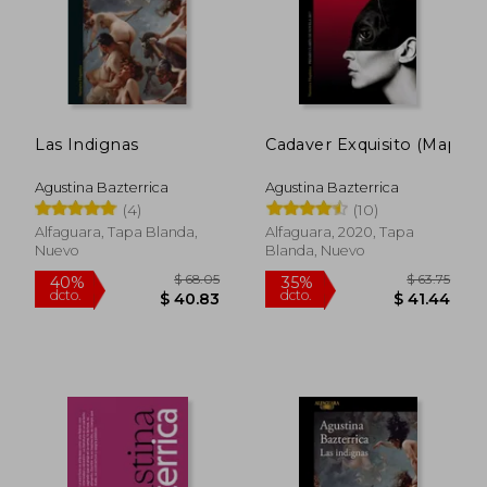
Las Indignas
Cadaver Exquisito (Mapa D
Agustina Bazterrica
Agustina Bazterrica
(4)
(10)
Alfaguara, Tapa Blanda,
Alfaguara, 2020, Tapa
Nuevo
Blanda, Nuevo
$ 50.
45%
dcto.
$ 21.38
$ 27.