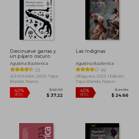
$ 34.24
$ 40.
45%
45%
dcto.
dcto.
$ 18.83
$ 22.
Diecinueve garras y
Las Indignas
un pájaro oscuro
Agustina Bazterrica
Agustina Bazterrica
(2)
(6)
ALFAGUARA, 2020, Tapa
Alfaguara, 2023, 1 Edición,
Blanda, Nuevo
Tapa Blanda, Nuevo