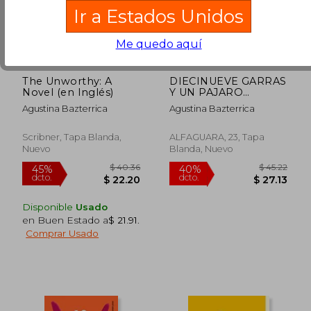
Ir a Estados Unidos
Me quedo aquí
The Unworthy: A
DIECINUEVE GARRAS
Novel (en Inglés)
Y UN PAJARO
OSCURO
Agustina Bazterrica
Agustina Bazterrica
Scribner, Tapa Blanda,
ALFAGUARA, 23, Tapa
Nuevo
Blanda, Nuevo
Disponible
Usado
en Buen Estado a
$ 21.91
.
$ 37.94
$ 53.
45%
40%
Comprar Usado
dcto.
dcto.
$ 20.86
$ 32.