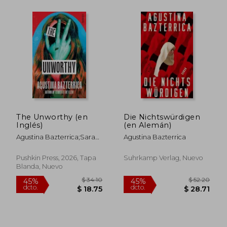
$ 44.84
$ 58
45%
40%
dcto.
dcto.
$ 24.66
$ 35.
The Unworthy (en
Die Nichtswürdigen
Inglés)
(en Alemán)
Agustina Bazterrica;Sarah
Agustina Bazterrica
Moses
Pushkin Press, 2026, Tapa
Suhrkamp Verlag, Nuevo
Blanda, Nuevo