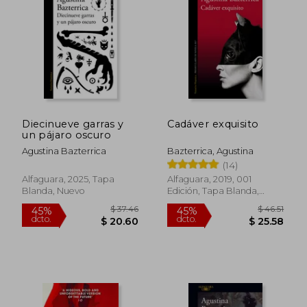
45%
45%
dcto.
dcto.
$ 27.59
$ 29.
Diecinueve garras y
Cadáver exquisito
un pájaro oscuro
Agustina Bazterrica
Bazterrica, Agustina
(14)
Alfaguara, 2025, Tapa
Alfaguara, 2019, 001
Blanda, Nuevo
Edición, Tapa Blanda,
Nuevo