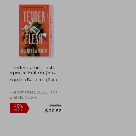
Tender is the Flesh.
Special Edition (en
$ 46.14
$ 50
Inglés)
40%
45%
Agustina Bazterrica;Sarah
dcto.
dcto.
$ 27.68
$ 27.
Moses
Pushkin Press, 2026, Tapa
Blanda, Nuevo