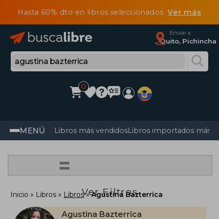
Hasta 60% dto en libros seleccionados
Ver más
Enviar a
Quito, Pichincha
0
MENÚ
Libros más vendidos
Libros importados más v
=
Ver Filtros
Inicio
Libros
Libros
Agustina Bazterrica
Agustina Bazterrica