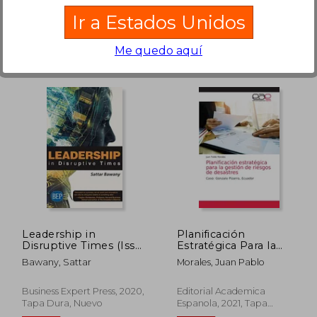
Ir a Estados Unidos
Me quedo aquí
 72.70
$ 51.45
45%
45%
dcto.
dcto.
39.98
$ 28.30
Leadership in
Planificación
Disruptive Times (Issn)
Estratégica Para la
(en Inglés)
Gestión de Riesgos de
Bawany, Sattar
Morales, Juan Pablo
Desastres: Caso:
Gonzalo Pizarro,
Ecuador
Business Expert Press, 2020,
Editorial Academica
Tapa Dura, Nuevo
Espanola, 2021, Tapa
Blanda, Nuevo