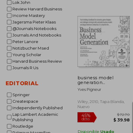
Lok John
Review Harvard Business
Income Mastery
$ 
Jagersma Pieter Klaas
@Journals Notebooks
Journals And Notebooks
Peter Lanore
Notizbucher Msed
Young Scholar
Harvard Business Review
Journals R Us
business model
generation
EDITORIAL
(generación modelos
Yves Pigneur
de negocio, inglés) (en
Springer
Inglés)
Createspace
Wiley, 2010, Tapa Blanda,
Nuevo
Independently Published
Lap Lambert Academic
Publishing
Routledge
Disponible
Usado
Palgrave Macmillan