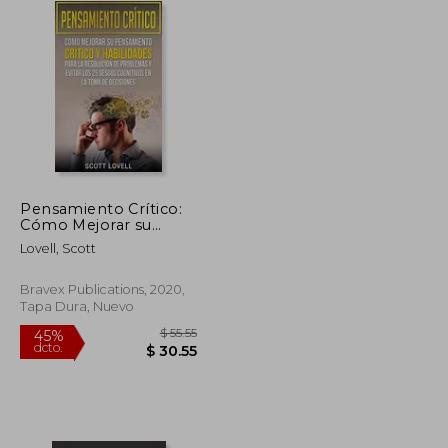
Pensamiento Crítico:
Cómo Mejorar su
Pensamiento Crítico y
Lovell, Scott
Habilidades Para la
Resolución de
Problemas y Evitar los
Bravex Publications, 2020,
25 Sesgos Cognitivos
Tapa Dura, Nuevo
en la Toma de
Decisiones
$ 87.48
$ 55.55
45%
dcto.
$ 48.11
$ 30.55