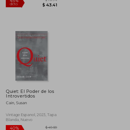
Quiet: El Poder de los
Introvertidos
$ 54.24
$ 78.94
45%
Cain, Susan
dcto.
$ 29.83
$ 43.41
Vintage Espanol, 2023, Tapa
Blanda, Nuevo