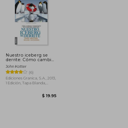
$ 56.30
$ 68.63
45%
dcto.
$ 30.96
$ 37.75
Nuestro iceberg se
derrite: Cómo cambiar
y tener éxito en
John Kotter
situaciones adversas =
(6)
Our Iceberg Is Melting
Ediciones Granica, S.A., 2013,
1 Edición, Tapa Blanda,
Nuevo