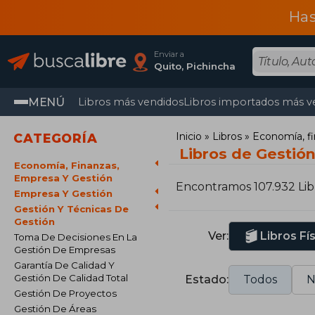
Has
Enviar a
Quito, Pichincha
MENÚ
Libros más vendidos
Libros importados más v
Inicio
Libros
Economía, fi
CATEGORÍA
Libros de Gestión
Economía, Finanzas,
Empresa Y Gestión
Encontramos 107.932 Lib
Empresa Y Gestión
Gestión Y Técnicas De
Gestión
Ver:
Libros Fí
Toma De Decisiones En La
Gestión De Empresas
Garantía De Calidad Y
Gestión De Calidad Total
Estado:
Todos
N
Gestión De Proyectos
Gestión De Áreas