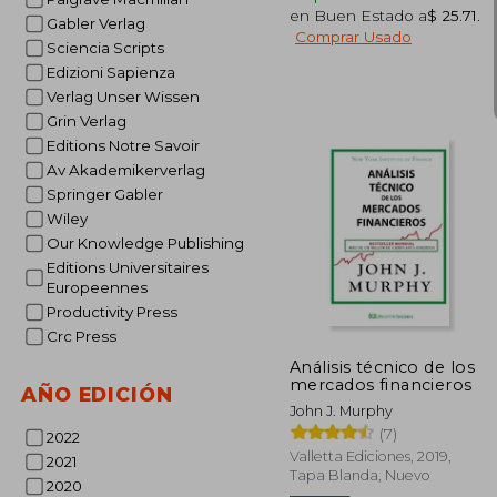
en Buen Estado a
$ 25.71
.
Gabler Verlag
Comprar Usado
Sciencia Scripts
Edizioni Sapienza
Verlag Unser Wissen
Grin Verlag
Editions Notre Savoir
Av Akademikerverlag
Springer Gabler
$
45%
dcto.
Wiley
$ 
Our Knowledge Publishing
Editions Universitaires
Europeennes
Productivity Press
Crc Press
Análisis técnico de los
mercados financieros
AÑO EDICIÓN
John J. Murphy
(7)
2022
Valletta Ediciones, 2019,
2021
Tapa Blanda, Nuevo
2020