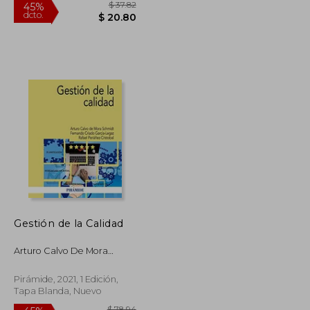
$ 120.60
$ 37.82
45%
Gestión de la Calidad
dcto.
$ 66.33
$ 20.80
Arturo Calvo De Mora
Schmidt; Fernando Criado
Garc&Iacute;A-Legaz;
Pirámide, 2021, 1 Edición,
Rafael
Tapa Blanda, Nuevo
Peri&Aacute;&Ntilde;Ez
Crist&Oacute;Bal