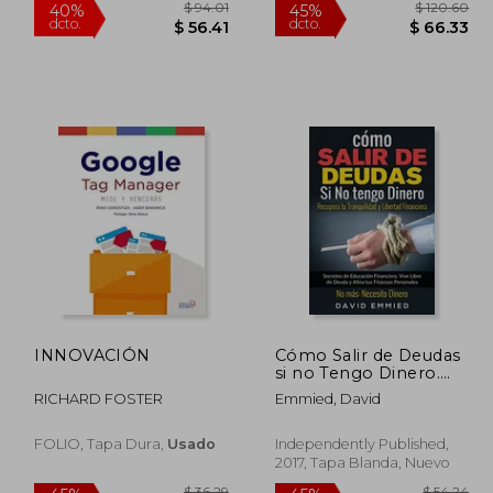
 75.80
$ 94.01
40%
45%
INNOVACIÓN
Cómo Salir de Deudas
dcto.
dcto.
45.48
$ 56.41
si no Tengo Dinero.
Recupera tu
RICHARD FOSTER
Emmied, David
Tranquilidad y Libertad
Financiera: Secretos de
Educación Financiera.
FOLIO, Tapa Dura,
Usado
Independently Published,
Vive Libre de Deuda y
2017, Tapa Blanda, Nuevo
Afina tus Finanzas