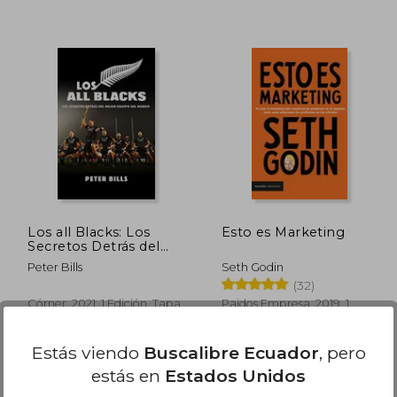
$ 85.81
45%
45%
dcto.
dcto.
18.99
$ 47.19
Los all Blacks: Los
Esto es Marketing
Secretos Detrás del
Mejor Equipo del
Peter Bills
Seth Godin
Mundo
(32)
Córner, 2021, 1 Edición, Tapa
Paidos Empresa, 2019, 1
Blanda, Nuevo
Edición, Tapa Blanda,
Nuevo
Estás viendo
Buscalibre Ecuador
, pero
estás en
Estados Unidos