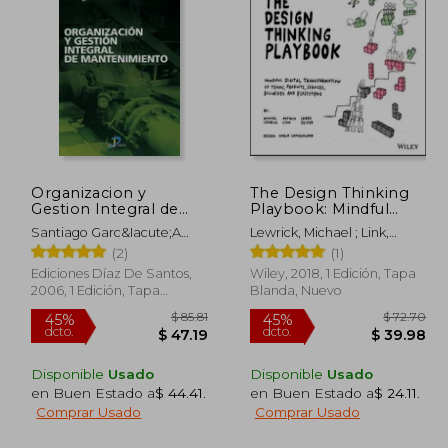
$ 57.25
$ 54.08
45%
45%
dcto.
dcto.
31.49
$ 29.74
Organizacion y
The Design Thinking
Gestion Integral de
Playbook: Mindful
Mantenimiento
Digital Transformation
Santiago Garc&Iacute;A
Lewrick, Michael ; Link,
of Teams, Products,
Garrido
Patrick ; Leifer, Larry
(2)
(1)
Services, Businesses
and Ecosystems (en
Ediciones Díaz De Santos,
Wiley, 2018, 1 Edición, Tapa
Inglés)
2006, 1 Edición, Tapa
Blanda, Nuevo
Blanda, Nuevo
Disponible
Usado
Disponible
Usado
en Buen Estado a
$ 44.41
.
en Buen Estado a
$ 24.11
.
Comprar Usado
Comprar Usado