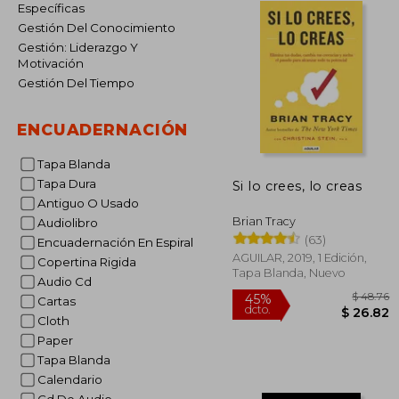
Específicas
Gestión Del Conocimiento
Gestión: Liderazgo Y
Motivación
Gestión Del Tiempo
ENCUADERNACIÓN
Tapa Blanda
Tapa Dura
Si lo crees, lo creas
Antiguo O Usado
Brian Tracy
Audiolibro
(63)
Encuadernación En Espiral
AGUILAR, 2019, 1 Edición,
Copertina Rigida
Tapa Blanda, Nuevo
Audio Cd
Cartas
Cloth
Paper
Tapa Blanda
$
45%
Calendario
dcto.
$ 