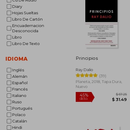
Cd De Audio
Diary
Hojas Sueltas
Libro De Cartón
Encuadernacion
Desconocida
Libro
Libro De Texto
Principios
IDIOMA
Ray Dalio
Inglés
(39)
Alemán
Planeta, 2018, Tapa Dura,
Español
Nuevo
Francés
Italiano
Ruso
Portugués
Polaco
Catalán
Hindi