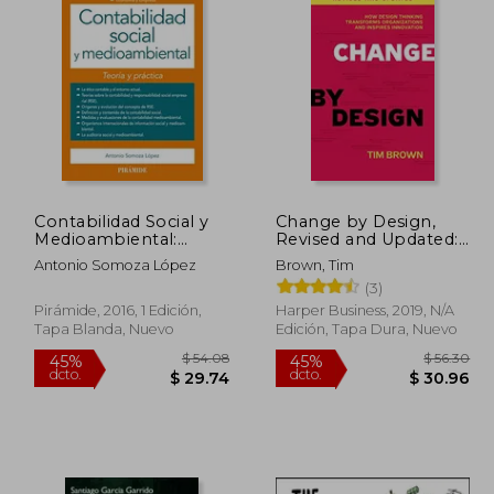
Contabilidad Social y
Change by Design,
Medioambiental:
Revised and Updated:
Teoría y Práctica
How Design Thinking
Antonio Somoza López
Brown, Tim
(Economía y
Transforms
(3)
Empresa)
Organizations and
Inspires Innovation
Pirámide, 2016, 1 Edición,
Harper Business, 2019, N/A
(en Inglés)
Tapa Blanda, Nuevo
Edición, Tapa Dura, Nuevo