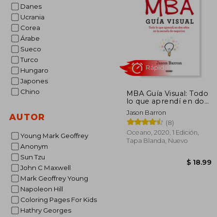
Danes
45%
dcto.
$ 
Ucrania
Corea
Árabe
Sueco
Turco
Hungaro
Japones
Chino
MBA Guía Visual: Todo
lo que aprendí en dos
años en la escuela de
Jason Barron
AUTOR
negocios
(8)
Oceano, 2020, 1 Edición,
Young Mark Geoffrey
Tapa Blanda, Nuevo
Anonym
Rápido
Sun Tzu
John C Maxwell
Mark Geoffrey Young
Napoleon Hill
Coloring Pages For Kids
Hathry Georges