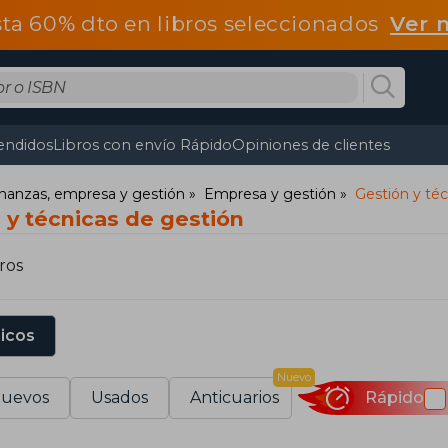
ta 60% dto en libros seleccionados
Ver 
endidos
Libros con envío Rápido
Opiniones de clientes
nanzas, empresa y gestión
Empresa y gestión
Gestión y téc
 y técnicas de gestión
ros
sicos
Nuevo
uevos
Usados
Anticuarios
Rápido