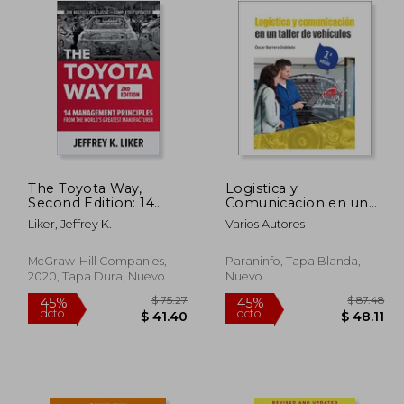
The Toyota Way,
Logistica y
Second Edition: 14
Comunicacion en un
Management
Taller de Vehiculos (3ª
Liker, Jeffrey K.
Varios Autores
Principles From the
Edicion)
World'S Greatest
Manufacturer
McGraw-Hill Companies,
Paraninfo, Tapa Blanda,
(Business Books) (en
2020, Tapa Dura, Nuevo
Nuevo
Inglés)
 48.76
$ 75.27
45%
45%
dcto.
dcto.
26.82
$ 41.40