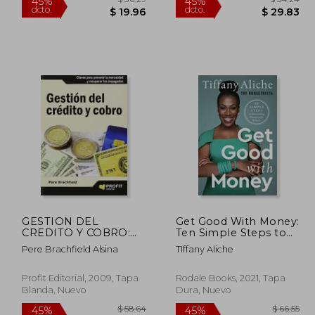
Personales. No más
Necesito Dinero
GESTION DEL
Get Good With Money:
CREDITO Y COBRO:
Ten Simple Steps to
Claves para prevenir la
Becoming Financially
$ 41.01
$ 36.29
45%
45%
Pere Brachfield Alsina
TIffany Aliche
morosidad y recuperar
Whole (en Inglés)
dcto.
dcto.
22.55
$ 19.96
los impagados
Profit Editorial, 2009, Tapa
Rodale Books, 2021, Tapa
Blanda, Nuevo
Dura, Nuevo