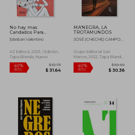
No hay mas
MA'NEGRA, LA
Candados Para
TROTAMUNDOS
Helena
Esteban Valentino
JOSÉ (CHECHE) CAMPOS
DÁVILA
AZ Editora, 2023, 1 Edición,
Grupo Editorial San
Tapa Blanda, Nuevo
Marcos, 2022, Tapa Blanda,
Nuevo
$ 52.73
$ 50.
40%
40%