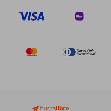
$ 53.33
45%
dcto.
$ 29.33