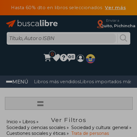
Hasta 60% dto en libros seleccionados
Ver más
Enviar a
Quito, Pichincha
0
MENÚ
Libros más vendidos
Libros importados más v
=
Ver Filtros
Inicio
Libros
Sociedad y ciencias sociales
Sociedad y cultura: general
Cuestiones sociales y éticas
Trata de personas