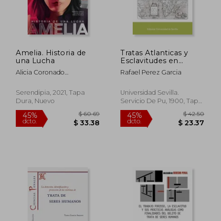
Amelia. Historia de
Tratas Atlanticas y
una Lucha
Esclavitudes en
America
Alicia Coronado
Rafael Perez Garcia
Sope&Ntilde;A,Nuria/Garc&Shy;A
Pe&Ntilde;Uelas,Roberto/Palmer
Serendipia, 2021, Tapa
Universidad Sevilla.
Dura, Nuevo
Servicio De Pu, 1900, Tapa
Blanda, Nuevo
$ 60.69
$ 42.
45%
45%
dcto.
dcto.
$ 33.38
$ 23.