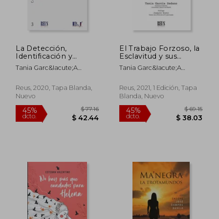
La Detección,
El Trabajo Forzoso, la
Identificación y
Esclavitud y sus
Protección de las
Prácticas Análogas
Tania Garc&Iacute;A
Tania Garc&Iacute;A
Víctimas de Trata de
Como Finalidades del
Sedano
Sedano
Seres Humanos
Delito de Trata de
Seres Humanos
Reus, 2020, Tapa Blanda,
Reus, 2021, 1 Edición, Tapa
Nuevo
Blanda, Nuevo
$ 77.16
$ 69
45%
45%
dcto.
dcto.
$ 42.44
$ 38.