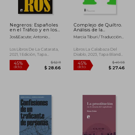
dcto.
dcto.
$ 31.64
$ 30.
Negreros: Españoles
Complejo de Quiltro.
en el Tráfico y en los
Análisis de la
Capitales Esclavistas:
humillación brasileña
Jos&Eacute; Antonio
Marcia Tiburi / Traducción
863 (Mayor)
Piqueras
De Cinthya Lepin
Los Libros De La Catarata,
Libros La Calabaza Del
2021, 1 Edición, Tapa
Diablo, 2023, Tapa Blanda,
Blanda, Nuevo
Nuevo