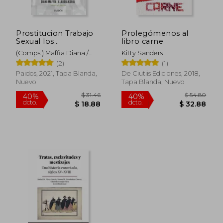
Prostitucion Trabajo
Prolegómenos al
$ 50.35
$ 55
45%
45%
Sexual los
libro carne
dcto.
dcto.
$ 27.69
$ 30.
Protagonistas Hablan
(Comps.) Maffia Diana /
Kitty Sanders
Korol Claudia
(2)
(1)
Paidos, 2021, Tapa Blanda,
De Ciutiis Ediciones, 2018,
Nuevo
Tapa Blanda, Nuevo