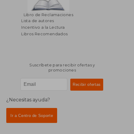
$ 54.01
$ 82.
40%
40%
Libro de Reclamaciones
dcto.
dcto.
$ 32.41
$ 49.
Lista de autores
Incentivo a la Lectura
Libros Recomendados
Suscríbete para recibir ofertas y
promociones
¿Necesitas ayuda?
Ir a Centro de Soporte