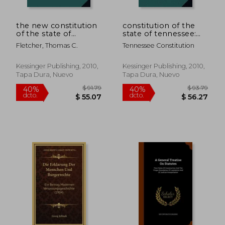
the new constitution
constitution of the
of the state of
state of tennessee:
missouri (1865) (en
adopted in
Fletcher, Thomas C.
Tennessee Constitution
Inglés)
convention at
nashville, february 23,
1870 (1901) (en
Kessinger Publishing, 2010,
Kessinger Publishing, 2010,
Inglés)
Tapa Dura, Nuevo
Tapa Dura, Nuevo