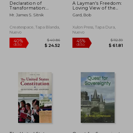
Declaration of
A Layman's Freedom:
Transformation:
Loving View of the
Grounds for
Second Amendment,
Mr. James S. Sitnik
Gard, Bob
Immediate
the Foundation of all
Constitutional
Other Freedoms (en
Change
Inglés)
Createspace, Tapa Blanda,
Xulon Press, Tapa Dura,
Nuevo
Nuevo
$ 53.99
$ 106.
40%
45%
dcto.
dcto.
$ 32.39
$ 58.