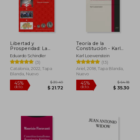
$ 62.59
$ 52
45%
45%
dcto.
dcto.
$ 34.43
$ 28.
Libertad y
Teoría de la
Prosperidad: La
Constitución - Karl
Receta Mágica de
Loewenstein - Libro
Eduardo Schindler
Karl Loewenstein
Suiza
Físico
(3)
(13)
Catalonia, 2022, Tapa
Ariel, 2018, Tapa Blanda,
Blanda, Nuevo
Nuevo