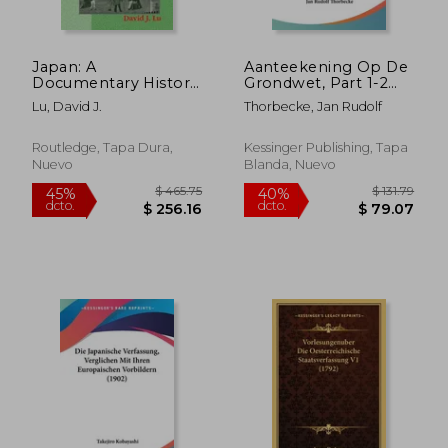
Japan: A
Aanteekening Op De
Documentary History:
Grondwet, Part 1-2
Vol 2: The Late
(1906)
Lu, David J.
Thorbecke, Jan Rudolf
Tokugawa Period to
the Present: A
Documentary History
Routledge, Tapa Dura,
Kessinger Publishing, Tapa
(en Inglés)
Nuevo
Blanda, Nuevo
$ 95.79
$ 48.
40%
40%
dcto.
dcto.
$ 57.47
$ 29.