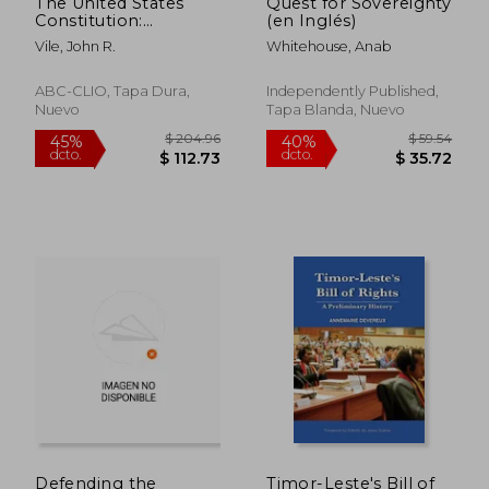
The United States
Quest for Sovereignty
Constitution:
(en Inglés)
Questions and
Vile, John R.
Whitehouse, Anab
Answers (en Inglés)
ABC-CLIO, Tapa Dura,
Independently Published,
Nuevo
Tapa Blanda, Nuevo
$ 498.09
$ 53
45%
40%
dcto.
dcto.
$ 273.95
$ 32.
Defending the
Timor-Leste's Bill of