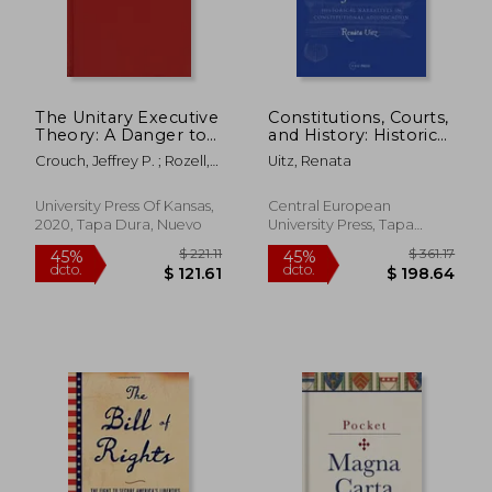
The Unitary Executive
Constitutions, Courts,
Theory: A Danger to
and History: Historical
Constitutional
Narratives in
Crouch, Jeffrey P. ; Rozell,
Uitz, Renata
Government (en
Constitutional
Mark J. ; Sollenberger,
$ 20.00
$ 22.
15%
45%
Inglés)
Adjudication (en
Mitchel A.
dcto.
dcto.
$ 17.00
$ 12.
Inglés)
University Press Of Kansas,
Central European
2020, Tapa Dura, Nuevo
University Press, Tapa
Dura, Nuevo