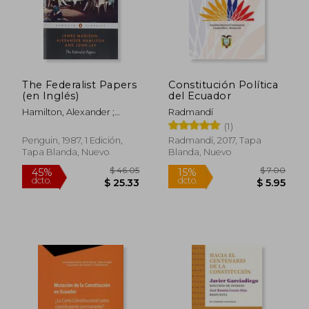
$ 40.27
$ 85.
45%
45%
dcto.
dcto.
$ 22.15
$ 47.
The Federalist Papers
Constitución Política
(en Inglés)
del Ecuador
Hamilton, Alexander ;
Radmandí
Madison, James ; Jay, John
(1)
Penguin, 1987, 1 Edición,
Radmandí, 2017, Tapa
Tapa Blanda, Nuevo
Blanda, Nuevo