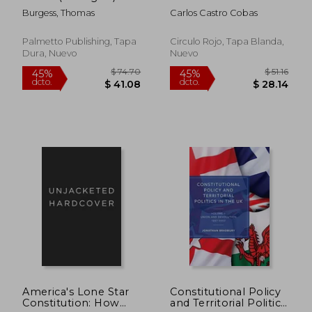
Constitucion
Burgess, Thomas
Carlos Castro Cobas
Española
Palmetto Publishing, Tapa
Circulo Rojo, Tapa Blanda,
Dura, Nuevo
Nuevo
$ 94.45
$ 88
45%
45%
dcto.
dcto.
$ 51.95
$ 48.
America's Lone Star
Constitutional Policy
Constitution: How
and Territorial Politics