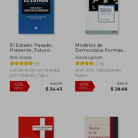
El Estado: Pasado,
Modelos de
Presente, Futuro
Democracia Formas
(Mayor)
de Gobierno y
Bob Jessop
Arend Lijphart
Resultados en 36
(7)
(1)
Paises
Los Libros De La Catarata,
Ariel, 2012, Tapa Blanda,
2017, 1 Edición, Tapa
Nuevo
Blanda, Nuevo