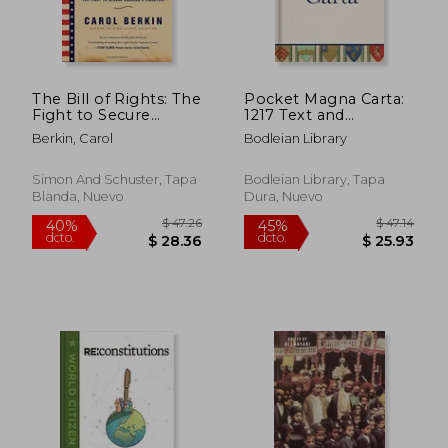
The Bill of Rights: The
Pocket Magna Carta:
Fight to Secure
1217 Text and
America's Liberties
Translation (en
Berkin, Carol
Bodleian Library
(en Inglés)
Inglés)
Simon And Schuster, Tapa
Bodleian Library, Tapa
Blanda, Nuevo
Dura, Nuevo
$ 221.11
$ 361
45%
45%
dcto.
dcto.
$ 121.61
$ 198.