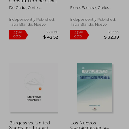
Constitución de Cádiz
de 1812:
De Cadiz, Cortes
Flores Facusse, Carlos
(Reproducción de la
Generales
Roberto
Pepa)
Independently Published,
Independently Published,
Tapa Blanda, Nuevo
Tapa Blanda, Nuevo
$ 204.96
$ 59.
45%
40%
dcto.
dcto.
$ 112.73
$ 35.
Burgess vs. United
Los Nuevos
States (en Inglés)
Guardianes de la