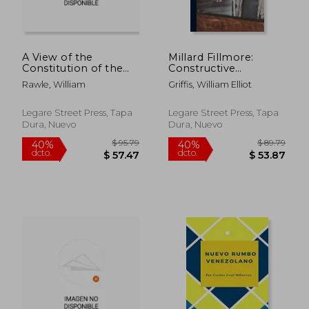
A View of the
Millard Fillmore:
Constitution of the
Constructive
United States of
Statesman, Defender
Rawle, William
Griffis, William Elliot
America (en Inglés)
of the Constitution,
President of the
United States (en
Legare Street Press, Tapa
Legare Street Press, Tapa
Inglés)
Dura, Nuevo
Dura, Nuevo
$ 62.14
$ 236.
40%
45%
dcto.
dcto.
$ 37.28
$ 130.