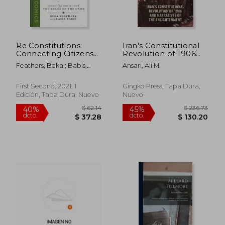
Re Constitutions:
Iran's Constitutional
Connecting Citizens
Revolution of 1906
With the Rules of the
and Narratives of the
Feathers, Beka ; Babis,
Ansari, Ali M.
Game (World Citizen
Enlightenment (en
Kasia
Comics) (en Inglés)
Inglés)
First Second, 2021, 1
Gingko Press, Tapa Dura,
Edición, Tapa Dura, Nuevo
Nuevo
$ 47.26
$ 47
40%
45%
dcto.
dcto.
$ 28.36
$ 25.