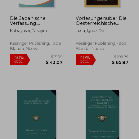
Die Japanische
Vorlesungenuber Die
Verfassung,
Oesterreichische
Verglichen Mit Ihren
Staatsverfassung V1
Kobayashi, Takejiro
Luca, Ignaz De
Europaischen
(1792) (en Alemán)
Vorbildern (1902) (en
Alemán)
Kessinger Publishing, Tapa
Kessinger Publishing, Tapa
Blanda, Nuevo
Blanda, Nuevo
$ 465.75
$ 131
45%
40%
dcto.
dcto.
$ 256.16
$ 79.