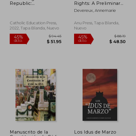
Republic:
Rights: A Preliminary
Constitutional
History (en Inglés)
Devereux, Annemarie
Morality in a Time of
Crisis: Essays in Honor
of George w. Carey
Catholic Education Press,
Anu Press, Tapa Blanda,
(en Inglés)
2022, Tapa Blanda, Nuevo
Nuevo
$ 40.86
$ 112
40%
45%
dcto.
dcto.
$ 24.52
$ 61.
Manuscrito de la
Los Idus de Marzo