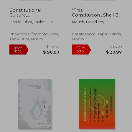
Constitutional
"This
$ 91.79
$ 93.
40%
40%
Culture,
Constitution...Shall Be
dcto.
dcto.
$ 55.07
$ 56.
Independence, and
the Supreme Law of
Garcia Oliva, Javier ; Hall,
Mauch, David Loy
Rights: Insights from
the Land": The
Helen
Quebec, Scotland,
Constitution of the
and Catalonia (en
United States as
University Of Toronto Press,
Createspace, Tapa Blanda,
Inglés)
handed down by the
Tapa Dura, Nuevo
Nuevo
Founding Fathers as a
legacy i (en Inglés)