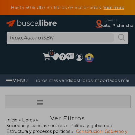
Hasta 60% dto en libros seleccionados
Ver más
Enviar a
Quito, Pichincha
0
MENÚ
Libros más vendidos
Libros importados más v
=
Ver Filtros
Inicio
Libros
Sociedad y ciencias sociales
Política y gobierno
Estructura y procesos políticos
Constitución: Gobierno y