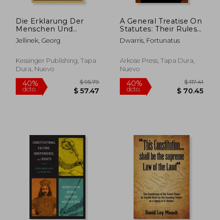
$ 71.79
$ 109.
40%
40%
dcto.
dcto.
$ 43.07
$ 65.
Die Erklarung Der
A General Treatise On
Menschen Und
Statutes: Their Rules
Burgerrechte: Ein
Of Construction And
Jellinek, Georg
Dwarris, Fortunatus
Beitrag Modernen
The Proper
Versassungsgeschichte
Boundaries Of
(1904) (en Alemán)
Legislation And Of
Kessinger Publishing, Tapa
Arkose Press, Tapa Dura,
Judicial Interpretation
Dura, Nuevo
Nuevo
(en Inglés)