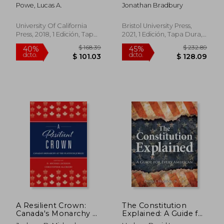
Supreme Court Cases
in the uk: Volume 1:
Powe, Lucas A.
Jonathan Bradbury
From Texas Shape
Union and Devolution
the Nation (en Inglés)
1997–2007 (en Inglés)
University Of California
Bristol University Press,
Press, 2018, 1 Edición, Tapa
2021, 1 Edición, Tapa Dura,
Dura, Nuevo
Nuevo
$ 70.86
$ 53.
40%
40%
dcto.
dcto.
$ 42.52
$ 32.
A Resilient Crown:
The Constitution
Canada's Monarchy at
Explained: A Guide for
the Platinum Jubilee
Every American (en