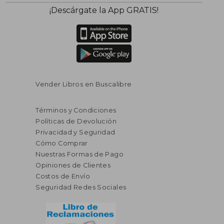
$ 168.39
$ 232.
40%
45%
¡Descárgate la App GRATIS!
dcto.
dcto.
$ 101.03
$ 128.
Vender Libros en Buscalibre
Términos y Condiciones
Políticas de Devolución
Privacidad y Seguridad
Cómo Comprar
Nuestras Formas de Pago
Opiniones de Clientes
Costos de Envío
Seguridad Redes Sociales