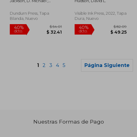
Jackson, D. Michael ;
Hudson, David L.
(en Inglés)
Inglés)
McCreery, Christopher
Dundurn Press, Tapa
Visible Ink Press, 2022, Tapa
Blanda, Nuevo
Dura, Nuevo
1
2
3
4
5
Página Siguiente
Nuestras Formas de Pago
$ 74.70
$ 51
45%
45%
dcto.
dcto.
$ 41.08
$ 28.