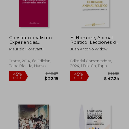
$ 39.49
$ 64.
45%
45%
dcto.
dcto.
$ 21.72
$ 35.
Constitucionalismo:
El Hombre, Animal
Experiencias
Político. Lecciones de
Históricas y
filosofía política
Maurizio Fioravanti
Juan Antonio Widow
Tendencias Actuales
Trotta, 2014, 1ªe Edición,
Editorial Conservadora,
Tapa Blanda, Nuevo
2024, 1 Edición, Tapa
Blanda, Nuevo