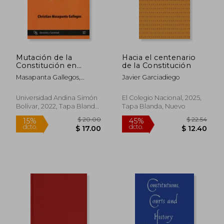
Mutación de la
Hacia el centenario
$ 46.05
$ 7.
45%
15%
Constitución en
de la Constitución
dcto.
dcto.
$ 25.33
$ 5.
Ecuador ¿La Corte
Masapanta Gallegos,
Javier Garciadiego
Constitucional como
Christian
constituyente
permanente?
Universidad Andina Simón
El Colegio Nacional, 2025,
Bolívar, 2022, Tapa Blanda,
Tapa Blanda, Nuevo
Nuevo