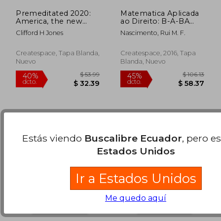
Premeditated 2020:
Matematica Aplicada
America, the new
ao Direito: B-A-BA
beginning. (The
teorico e casos
Clifford H Jones
Nascimento, Rui M. F.
supreme 13) (Volume
praticos (en
$ 95.79
$ 117
40%
40%
1)
Portugués)
dcto.
dcto.
$ 57.47
$ 70.
Createspace, Tapa Blanda,
Createspace, 2016, Tapa
Nuevo
Blanda, Nuevo
Estás viendo
Buscalibre Ecuador
, pero e
Estados Unidos
Ir a Estados Unidos
Me quedo aquí