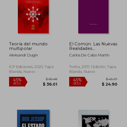
Teoría del mundo
El Común. Las Nuevas
multipolar
Realidades
Constituyentes Desde
Aleksandr Dugin
Carlos De Cabo Martín
la Perspectiva del
Constitucionalismo
Crítico (Estructuras y
ICP Ediciones, 2025, Tapa
Trotta, 2017, 1 Edición, Tapa
Procesos. Derecho)
Blanda, Nuevo
Blanda, Nuevo
$ 65.48
$ 45.
45%
45%
dcto.
dcto.
$ 36.01
$ 24.