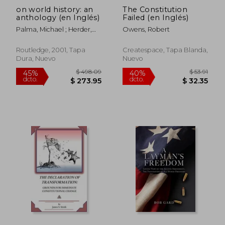
on world history: an
The Constitution
anthology (en Inglés)
Failed (en Inglés)
Palma, Michael ; Herder,
Owens, Robert
Johann Gottfried ; Adler,
Hans
Routledge, 2001, Tapa
Createspace, Tapa Blanda,
Dura, Nuevo
Nuevo
$ 163.77
$ 63.
45%
40%
dcto.
dcto.
$ 90.07
$ 37.