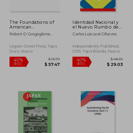
The Foundations of
Identidad Nacional y
American
el Nuevo Rumbo de
Constitutional
la Nación Venezolana
Robert D Gorgoglione
Carlos Luis Leal Ollarves
Government (en
(Compiled)
Inglés)
Legare Street Press, Tapa
Independently Published,
Dura, Nuevo
2019, Tapa Blanda, Nuevo
$ 95.79
$ 89.
40%
40%
dcto.
dcto.
$ 57.47
$ 53.