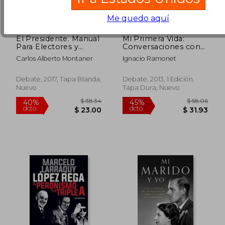
Me quedo aquí
El Presidente. Manual
Mi Primera Vida:
Para Electores y
Conversaciones con
$ 53.09
45%
Elegidos
Hugo Chávez
Carlos Alberto Montaner
Ignacio Ramonet
dcto.
$ 29.20
$ 29.
Debate, 2017, Tapa Blanda,
Debate, 2013, 1 Edición,
Nuevo
Tapa Dura, Nuevo