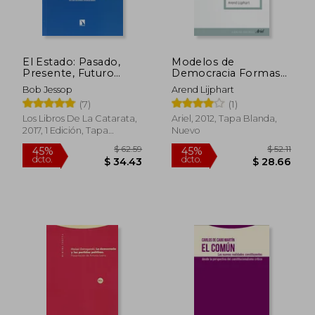
El Estado: Pasado,
Modelos de
Presente, Futuro
Democracia Formas
(Mayor)
de Gobierno y
Bob Jessop
Arend Lijphart
Resultados en 36
$ 43.36
$ 35.
45%
45%
(7)
(1)
Paises
dcto.
dcto.
$ 23.85
$ 19.
Los Libros De La Catarata,
Ariel, 2012, Tapa Blanda,
2017, 1 Edición, Tapa
Nuevo
Blanda, Nuevo