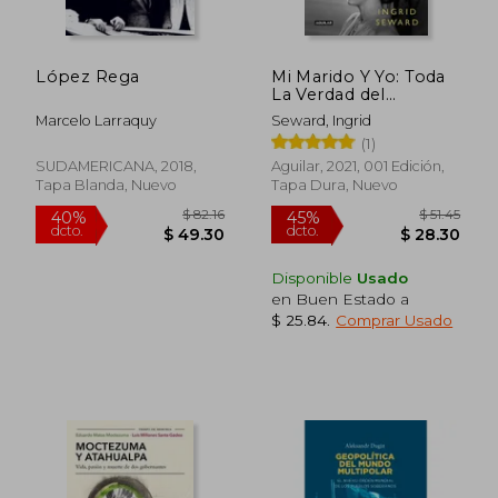
López Rega
Mi Marido Y Yo: Toda
La Verdad del
Matrimonio de Isabel
Marcelo Larraquy
Seward, Ingrid
II Y Felipe de
(1)
Edimburgo / My
Husband and I: The
SUDAMERICANA, 2018,
Aguilar, 2021, 001 Edición,
Inside Story of the
Tapa Blanda, Nuevo
Tapa Dura, Nuevo
Royal Marriage
$ 46.94
$ 94.
45%
45%
dcto.
dcto.
Disponible
Usado
$ 25.82
$ 51.
en Buen Estado a
$ 25.84
.
Comprar Usado