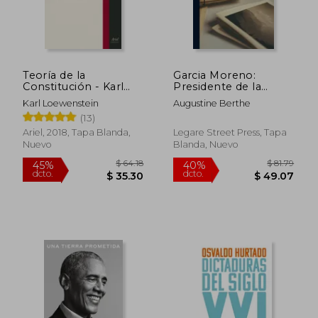
$ 34.62
$ 38.
45%
45%
dcto.
dcto.
$ 19.04
$ 21.
Teoría de la
Garcia Moreno:
Constitución - Karl
Presidente de la
Loewenstein - Libro
Republica del
Karl Loewenstein
Augustine Berthe
Físico
Ecuador, Vengador y
(13)
Martir del Derecho
Cristiano; Volume 1
Ariel, 2018, Tapa Blanda,
Legare Street Press, Tapa
Nuevo
Blanda, Nuevo