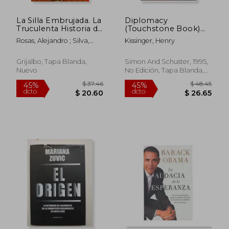
La Silla Embrujada. La
Diplomacy
Truculenta Historia de
(Touchstone Book)
la Sucesión
(en Inglés)
Rosas, Alejandro ; Silva,
Kissinger, Henry
Presidencial / The
Carlos
Cursed Chair: The
Hostile Story of the
Grijalbo, Tapa Blanda,
Simon And Schuster, 1995,
Presidential
Nuevo
No Edición, Tapa Blanda,
Succession
Nuevo
$ 108.36
$ 42.
40%
45%
dcto.
dcto.
$ 65.02
$ 23.