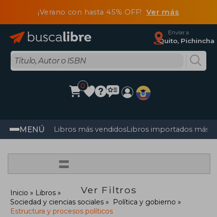
¡Verano con hasta 45% OFF!
Ver más
Enviar a
Quito, Pichincha
0
MENÚ
Libros más vendidos
Libros importados más v
=
Ver Filtros
Inicio
Libros
Sociedad y ciencias sociales
Política y gobierno
Estructura y procesos políticos