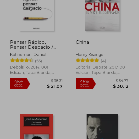
Pensar Rápido,
China
Pensar Despacio /
Thinking, Fast and
Kahneman, Daniel
Henry Kissinger
Slow
(55)
(4)
Debolsillo, 2014, 001
Editorial Debate, 2017, 001
Edición, Tapa Blanda,
Edición, Tapa Blanda,
Nuevo
Nuevo
$ 38.31
$ 54.
45%
45%
dcto.
dcto.
$ 21.07
$ 30.