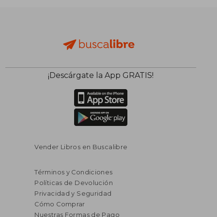
¡Descárgate la App GRATIS!
$ 64.18
$ 81
45%
40%
dcto.
dcto.
$ 35.30
$ 49.
Vender Libros en Buscalibre
Términos y Condiciones
Políticas de Devolución
Privacidad y Seguridad
Cómo Comprar
Nuestras Formas de Pago