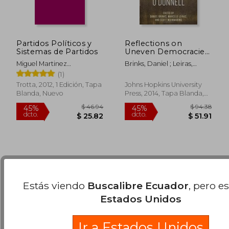
$ 38.09
$ 48.
45%
45%
dcto.
dcto.
$ 20.95
$ 26.
Partidos Políticos y
Reflections on
Sistemas de Partidos
Uneven Democracies:
The Legacy of
Miguel Martinez
Brinks, Daniel ; Leiras,
Guillermo O'Donnell
Cuadrado,Manuel Mella
Marcelo ; Mainwaring,
(1)
(en Inglés)
Marquez
Scott
Trotta, 2012, 1 Edición, Tapa
Johns Hopkins University
Blanda, Nuevo
Press, 2014, Tapa Blanda,
Nuevo
Estás viendo
Buscalibre Ecuador
, pero e
Estados Unidos
Ir a Estados Unidos