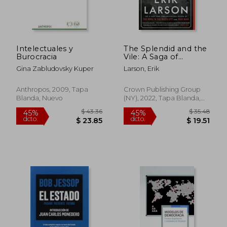
Intelectuales y
The Splendid and the
$ 35.02
$ 41.
45%
45%
Burocracia
Vile: A Saga of
dcto.
dcto.
$ 19.26
$ 22.
Churchill, Family, and
Gina Zabludovsky Kuper
Larson, Erik
Defiance During the
Blitz (en Inglés)
Anthropos, 2009, Tapa
Crown Publishing Group
Blanda, Nuevo
(NY), 2022, Tapa Blanda,
Nuevo