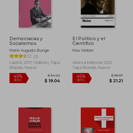
Democracias y
El Político y el
Socialismos
Científico
Mario Augusto Bunge
Max Weber
(2)
Laetoli, 2017, 1 Edición, Tapa
Alianza Editorial, 2021,
Blanda, Nuevo
Tapa Blanda, Nuevo
$ 82.16
$ 51
40%
45%
dcto.
dcto.
$ 49.30
$ 28.