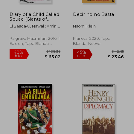
Diary of a Child Called
Decir no no Basta
Souad (Giants of
Contemporary Arab
El Saadawi, Nawal ; Amin,
Naomi Klein
Literature) (en Inglés)
Omnia
Palgrave Macmillan, 2016, 1
Planeta, 2020, Tapa
Edición, Tapa Blanda,
Blanda, Nuevo
Nuevo
$ 39.90
$ 94.
45%
45%
dcto.
dcto.
$ 21.94
$ 52.