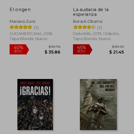
El origen
La audacia de la
esperanza
Mariana Zuvic
Barack Obama
(3)
(3)
SUDAMERICANA, 2018,
Debolsillo, 2019, 1 Edición,
Tapa Blanda, Nuevo
Tapa Blanda, Nuevo
$ 37.46
$ 48.
45%
45%
dcto.
dcto.