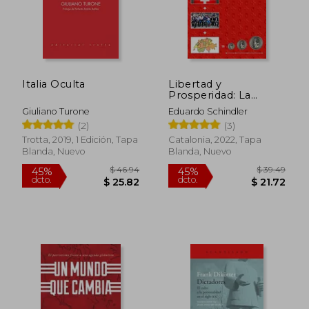
Italia Oculta
Libertad y
Prosperidad: La
Receta Mágica de
Giuliano Turone
Eduardo Schindler
Suiza
(2)
(3)
Trotta, 2019, 1 Edición, Tapa
Catalonia, 2022, Tapa
Blanda, Nuevo
Blanda, Nuevo
$ 40.91
$ 65.
45%
45%