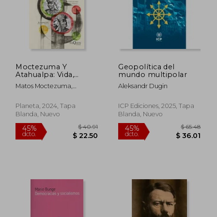
Moctezuma Y
Geopolítica del
Atahualpa: Vida,
mundo multipolar
Pasión Y Muerte de
Matos Moctezuma,
Aleksandr Dugin
DOS Gobernantes /
Eduardo
Moctezuma and
Atahualpa: Life,
Planeta, 2024, Tapa
ICP Ediciones, 2025, Tapa
Passion, and Death of
Blanda, Nuevo
Blanda, Nuevo
Two Rulers
$ 38.34
$ 58.
40%
45%
dcto.
dcto.
$ 23.00
$ 31.