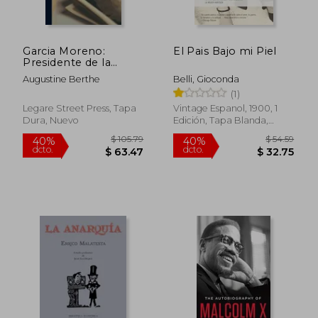
Garcia Moreno:
El Pais Bajo mi Piel
Presidente de la
República del
Augustine Berthe
Belli, Gioconda
Ecuador, Vengador y
(1)
Mártir del Derecho
Cristiano; Volume 2
Legare Street Press, Tapa
Vintage Espanol, 1900, 1
Dura, Nuevo
Edición, Tapa Blanda,
Nuevo
$ 33.60
$ 45.
45%
45%
dcto.
dcto.
$ 18.48
$ 24.