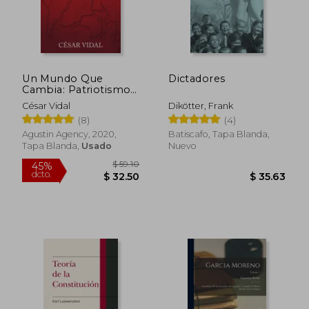
dcto.
dcto.
$ 22.50
$ 36.
Un Mundo Que
Dictadores
Cambia: Patriotismo
Frente A Agenda
César Vidal
Dikötter, Frank
Globalista
(8)
(4)
Agustin Agency, 2020,
Batiscafo, Tapa Blanda,
Tapa Blanda,
Usado
Nuevo