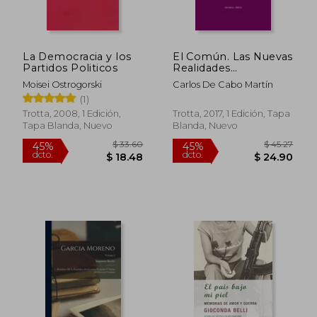
La Democracia y los
El Común. Las Nuevas
Partidos Politicos
Realidades
Constituyentes Desde
Moisei Ostrogorski
Carlos De Cabo Martín
la Perspectiva del
(1)
Constitucionalismo
Crítico (Estructuras y
Trotta, 2008, 1 Edición,
Trotta, 2017, 1 Edición, Tapa
Procesos. Derecho)
Tapa Blanda, Nuevo
Blanda, Nuevo
$ 62.59
$ 52
45%
45%
dcto.
dcto.
$ 34.43
$ 28.