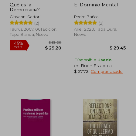
Qué es la
El Dominio Mental
$ 59.76
$ 39.
40%
45%
Democracia?
dcto.
dcto.
$ 35.86
$ 21.
Giovanni Sartori
Pedro Baños
(2)
(2)
Taurus, 2007, 001 Edición,
Ariel, 2020, Tapa Dura,
Tapa Blanda, Nuevo
Nuevo
Disponible
Usado
en Buen Estado a
$ 27.72
.
Comprar Usado