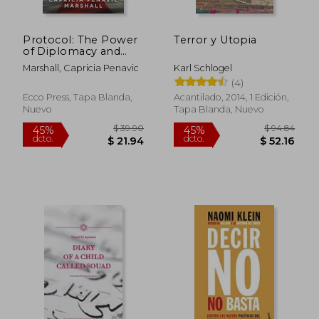
Protocol: The Power
Terror y Utopia
of Diplomacy and
how to Make it Work
Marshall, Capricia Penavic
Karl Schlogel
for You. (en Inglés)
(4)
Ecco Press, Tapa Blanda,
Acantilado, 2014, 1 Edición,
Nuevo
Tapa Blanda, Nuevo
$ 30.
45%
dcto.
$ 12.50
$ 16.