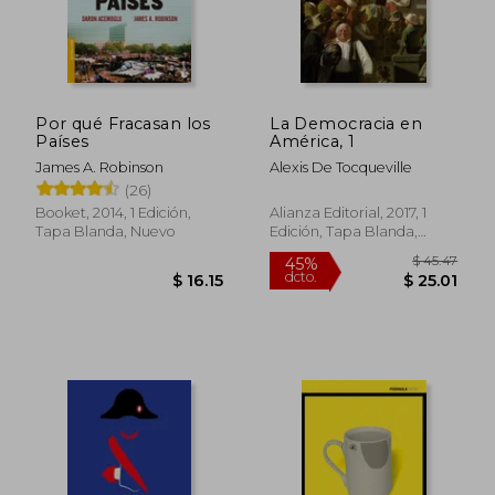
$ 65.48
$ 44.
45%
45%
dcto.
dcto.
$ 36.01
$ 24.
Por qué Fracasan los
La Democracia en
Países
América, 1
James A. Robinson
Alexis De Tocqueville
(26)
Booket, 2014, 1 Edición,
Alianza Editorial, 2017, 1
Tapa Blanda, Nuevo
Edición, Tapa Blanda,
Nuevo