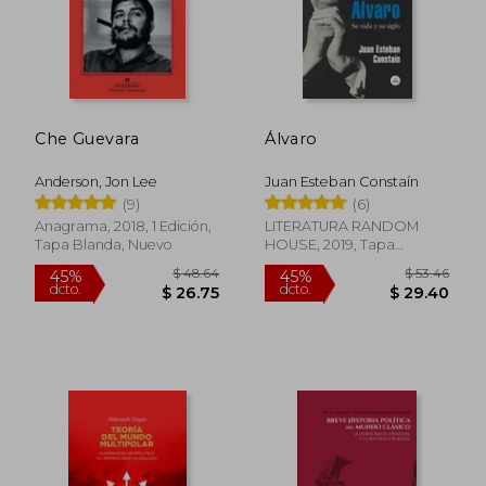
Che Guevara
Álvaro
Anderson, Jon Lee
Juan Esteban Constaín
(9)
(6)
Anagrama, 2018, 1 Edición,
LITERATURA RANDOM
Tapa Blanda, Nuevo
HOUSE, 2019, Tapa
Blanda, Nuevo
$ 48.64
$ 53.
45%
45%
dcto.
dcto.