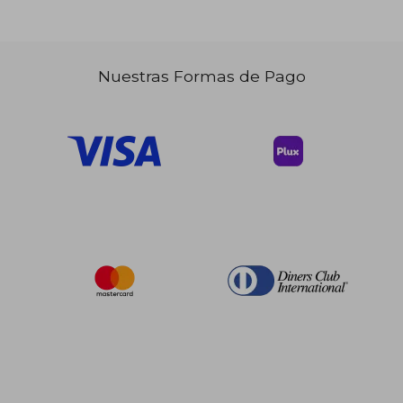
Nuestras Formas de Pago
$ 59.10
45%
dcto.
$ 32.50
$ 35.