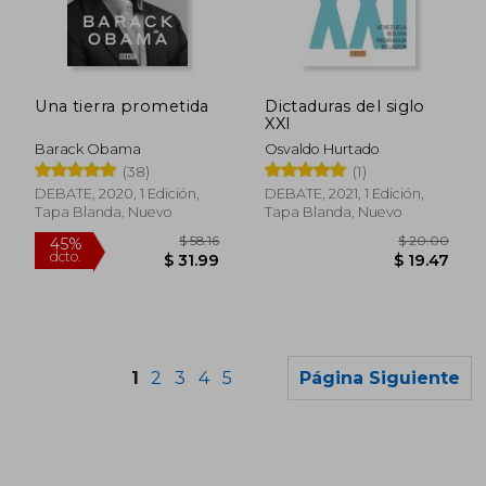
$ 46.94
$ 39.
45%
45%
dcto.
dcto.
$ 25.82
$ 21.
Una tierra prometida
Dictaduras del siglo
XXI
Barack Obama
Osvaldo Hurtado
(38)
(1)
DEBATE, 2020, 1 Edición,
DEBATE, 2021, 1 Edición,
Tapa Blanda, Nuevo
Tapa Blanda, Nuevo
1
2
3
4
5
Página Siguiente