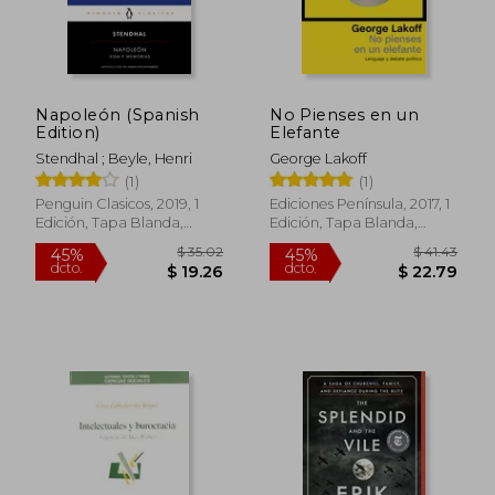
$ 45.
45%
dcto.
$ 16.15
$ 25.
Napoleón (Spanish
No Pienses en un
Edition)
Elefante
Stendhal ; Beyle, Henri
George Lakoff
(1)
(1)
Penguin Clasicos, 2019, 1
Ediciones Península, 2017, 1
Edición, Tapa Blanda,
Edición, Tapa Blanda,
Nuevo
Nuevo