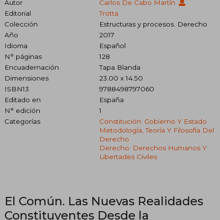
Autor
Carlos De Cabo Martín
Editorial
Trotta
Colección
Estructuras y procesos. Derecho
Año
2017
Idioma
Español
N° páginas
128
Encuadernación
Tapa Blanda
Dimensiones
23.00 x 14.50
ISBN13
9788498797060
Editado en
España
N° edición
1
Categorías
Constitución: Gobierno Y Estado
Metodología, Teoría Y Filosofía Del
Derecho
Derecho: Derechos Humanos Y
Libertades Civiles
El Común. Las Nuevas Realidades
Constituyentes Desde la