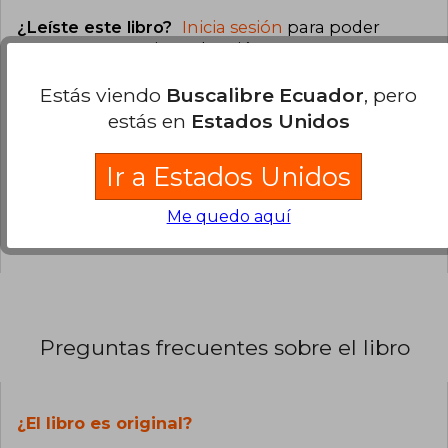
¿Leíste este libro?
Inicia sesión
para poder
agregar tu propia evaluación
.
Estás viendo
Buscalibre Ecuador
, pero
0% (0)
estás en
Estados Unidos
0% (0)
0% (0)
Ir a Estados Unidos
0% (0)
Me quedo aquí
0% (0)
Preguntas frecuentes sobre el libro
¿El libro es original?