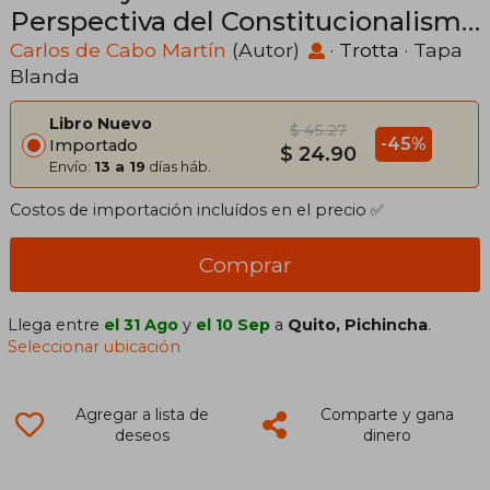
Perspectiva del Constitucionalismo
Crítico (Estructuras y Procesos.
Carlos de Cabo Martín
(Autor)
·
Trotta
· Tapa
Blanda
Derecho)
Libro Nuevo
$ 45.27
-45%
Importado
$ 24.90
Envío:
13 a 19
días háb.
Costos de importación incluídos en el precio ✅
Comprar
Llega entre
el 31 Ago
y
el 10 Sep
a
Quito, Pichincha
.
Seleccionar ubicación
Agregar a lista de
Comparte y gana
deseos
dinero