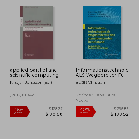
applied parallel and
Informationstechnologie
scientific computing
ALS Wegbereiter Für
Den
Kristján Jónasson (ed.)
Bã¤r Christian
Steuerberatenden
Berufsstand:
Festschrift Für
, 2012, Nuevo
Springer, Tapa Dura,
Professor Dieter
Nuevo
Kempf
$ 146.38
$ 1,525
45%
40%
dcto.
dcto.
$ 80.51
$ 915.