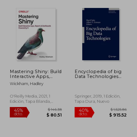
Mastering Shiny: Build
Encyclopedia of big
Interactive Apps,
Data Technologies
Reports, and
(en Inglés)
$ 42.59
$ 125.
40%
40%
Wickham, Hadley
Dashboards Powered
dcto.
dcto.
$ 25.55
$ 75.
by r (en Inglés)
O'Reilly Media, 2021, 1
Springer, 2019, 1 Edición,
Edición, Tapa Blanda,
Tapa Dura, Nuevo
Nuevo