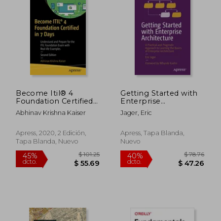
$ 68.63
$ 43.
45%
45%
dcto.
dcto.
$ 37.75
$ 23.
Become Itil® 4
Getting Started with
Foundation Certified
Enterprise
in 7 Days: Understand
Architecture: A
Abhinav Krishna Kaiser
Jager, Eric
and Prepare for the
Practical and
Itil Foundation Exam
Pragmatic Approach
With Real-Life
to Learning the
Apress, 2020, 2 Edición,
Apress, Tapa Blanda,
Examples (en Inglés)
Basics of Enterprise
Tapa Blanda, Nuevo
Nuevo
Architecture (en
Inglés)