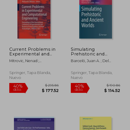
Current Problems in
Simulating
Experimental and
Prehistoric and
$ 355.86
$ 190.
40%
40%
Computational
Ancient Worlds (en
Mitrovic, Nenad ;
Barceló, Juan A. ; Del
dcto.
dcto.
$ 213.52
$ 114.
Engineering:
Inglés)
Mladenovic, Goran ;
Castillo, Florencia
Proceedings of the
Mitrovic, Aleksandra
International
Springer, Tapa Blanda,
Springer, Tapa Blanda,
Conference of
Nuevo
Nuevo
Experimental and
Numerical
Investigatio (en
Inglés)