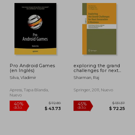
Pro Android Games
exploring the grand
(en Inglés)
challenges for next
generation e-
Silva, Vladimir
Sharman, Raj
business: 8th
workshop on e-
business, web 2009,
Apress, Tapa Blanda,
Springer, 2011, Nuevo
phoenix, az, usa,
Nuevo
december 15, 2009,
revised sele (en
Inglés)
$ 128.37
$ 295.
45%
40%