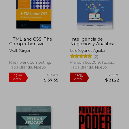
HTML and CSS: The
Inteligencia de
Comprehensive
Negocios y Analitica
Guide (en Inglés)
de Datos
Wolf, Jürgen
Luis Joyanes Aguilar
(2)
Rheinwerk Computing,
Marcombo, 2019, 1 Edición,
Tapa Blanda, Nuevo
Tapa Blanda, Nuevo
$ 95.59
$ 56.
40%
45%
dcto.
dcto.
$ 57.35
$ 31.