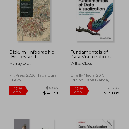
$ 101.25
$ 78.
45%
40%
dcto.
dcto.
$ 55.69
$ 47.
Dick, m: Infographic
Fundamentals of
(History and
Data Visualization a
Foundations of
Primer on Making
Murray Dick
Wilke, Claus
Information Science)
Informative and
(en Inglés)
Compelling Figures
(en Inglés)
Mit Press, 2020, Tapa Dura,
O'reilly Media, 2019, 1
Nuevo
Edición, Tapa Blanda,
Nuevo