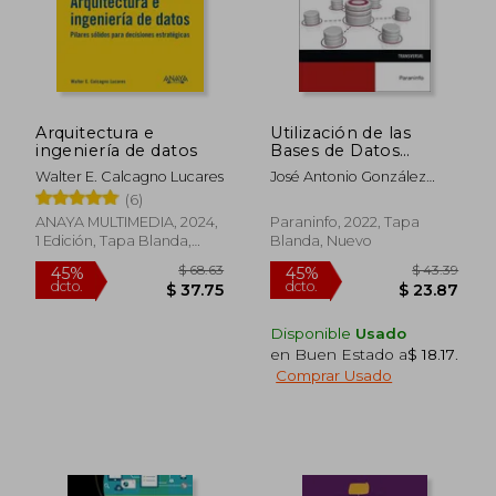
$ 44.40
$ 26.
Arquitectura e
Utilización de las
ingeniería de datos
Bases de Datos
Relacionales en el
Walter E. Calcagno Lucares
José Antonio González
Sistema de Gestión y
Menéndez
(6)
Almacenamiento de
Datos: Rústica (8)
ANAYA MULTIMEDIA, 2024,
Paraninfo, 2022, Tapa
1 Edición, Tapa Blanda,
Blanda, Nuevo
Nuevo
Disponible
Usado
en Buen Estado a
$ 18.17
.
Comprar Usado