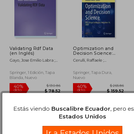
Validating Rdf Data
Optimization and
(en Inglés)
Decision Science:
Ods, Virtual
Gayo, Jose Emilio Labra ;
Cerulli, Raffaele ;
Conference,
Prud'hommeaux, Eric ;
Dell'amico, Mauro ;
November 19, 2020
$ 175.86
$ 190.
Boneva, Iovka
Guerriero, Francesca
40%
40%
(en Inglés)
Springer, 1 Edición, Tapa
Springer, Tapa Dura,
dcto.
dcto.
$ 105.52
$ 114.
Blanda, Nuevo
Nuevo
Estás viendo
Buscalibre Ecuador
, pero e
Estados Unidos
Ir a Estados Unidos