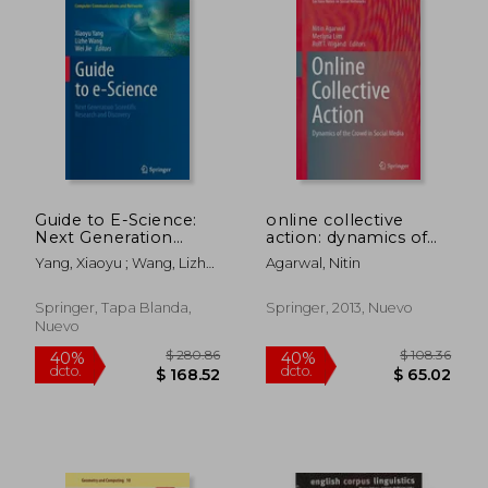
$ 72.89
$ 131
40%
45%
dcto.
dcto.
$ 43.73
$ 72.
Guide to E-Science:
online collective
Next Generation
action: dynamics of
Scientific Research
the crowd in social
Yang, Xiaoyu ; Wang, Lizhe
Agarwal, Nitin
and Discovery (en
media (en Inglés)
; Jie, Wei
Inglés)
Springer, Tapa Blanda,
Springer, 2013, Nuevo
Nuevo