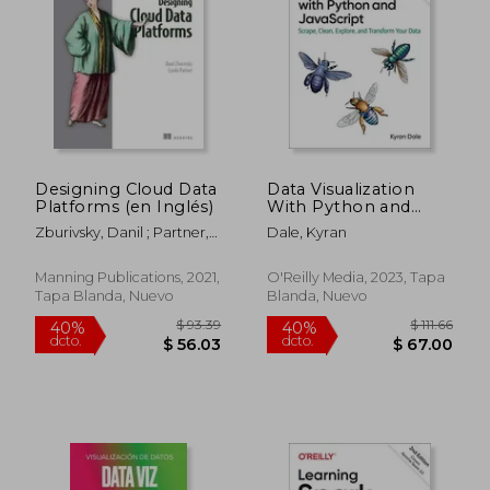
Designing Cloud Data
Data Visualization
Platforms (en Inglés)
With Python and
$ 69.64
$ 118.
40%
40%
Javascript: Scrape,
dcto.
dcto.
$ 41.78
$ 70.
Zburivsky, Danil ; Partner,
Dale, Kyran
Clean, Explore, and
Lynda
Transform Your Data
(en Inglés)
Manning Publications, 2021,
O'Reilly Media, 2023, Tapa
Tapa Blanda, Nuevo
Blanda, Nuevo