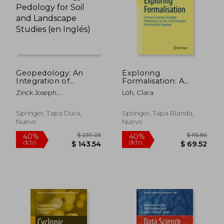
Geopedology: An
Exploring
Integration of
Formalisation: A
Geomorphology and
Primer in Human-
Zinck Joseph
Löh, Clara
Pedology for Soil and
Readable
Alfred,Metternicht
Landscape Studies
Mathematics in Lean
Graciela,Del Valle Héctor
(en Inglés)
3 With Examples
Springer, Tapa Dura,
Springer, Tapa Blanda,
Francisco
From Simplicial
Nuevo
Nuevo
Topology (en Inglés)
$ 130.86
$ 265.
40%
40%
dcto.
dcto.
$ 78.52
$ 159.