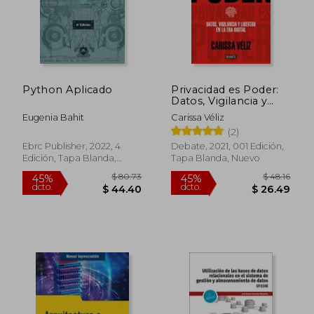
Python Aplicado
Privacidad es Poder:
Datos, Vigilancia y
Libertad en la era
Eugenia Bahit
Carissa Véliz
Digital
(2)
Ebrc Publisher, 2022, 4
Debate, 2021, 001 Edición,
Edición, Tapa Blanda,
Tapa Blanda, Nuevo
Nuevo
$ 80.73
$ 48.
45%
45%
dcto.
dcto.