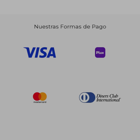
Nuestras Formas de Pago
$ 400.86
$ 235.
40%
40%
dcto.
dcto.
$ 240.52
$ 141.