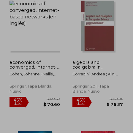
dcto.
dcto.
$ 70.60
$ 177.
economics of
algebra and
converged, internet-
coalgebra in
based networks (en
computer science:
Cohen, Johanne ; Maillé,
Corradini, Andrea ; Klin,
Inglés)
4th international
Patrick ; Stiller, Burkhard
Bartek ; Cîrstea, Corina
conference, calco
2011, winchester, uk,
Springer, Tapa Blanda,
Springer, 2011, Tapa
august 30 -
Nuevo
Blanda, Nuevo
september 2, 2011,
proceedings (en
Inglés)