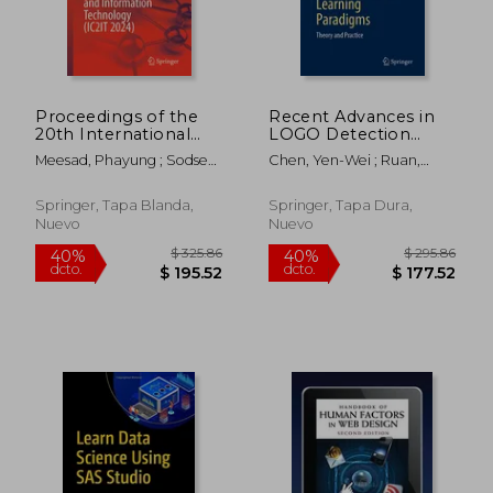
$ 280.86
$ 108.
40%
40%
dcto.
dcto.
$ 168.52
$ 65.
Proceedings of the
Recent Advances in
20th International
LOGO Detection
Conference on
Using Machine
Meesad, Phayung ; Sodsee,
Chen, Yen-Wei ; Ruan,
Computing and
Learning Paradigms:
Sunantha ; Jitsakul,
Xiang ; Jain, Rahul Kumar
Information
Theory and Practice
Watchareewan
Technology (Ic2it
(en Inglés)
Springer, Tapa Blanda,
Springer, Tapa Dura,
2024) (en Inglés)
Nuevo
Nuevo