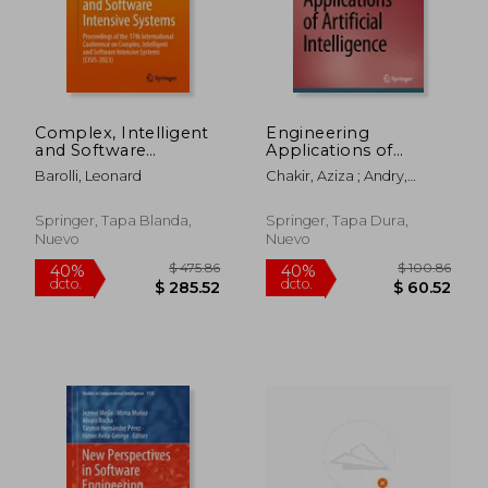
Complex, Intelligent
Engineering
and Software
Applications of
Intensive Systems:
Artificial Intelligence
Barolli, Leonard
Chakir, Aziza ; Andry,
Proceedings of the
(en Inglés)
Johanes Fernandes ; Ullah,
17th International
Arif
Conference on
Springer, Tapa Blanda,
Springer, Tapa Dura,
Complex, Intelligent
Nuevo
Nuevo
and Software
Intensive S (en
Inglés)
$ 220.86
$ 325.
40%
40%