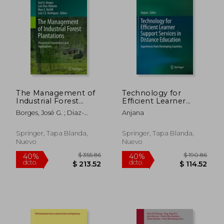
$ 280.86
$ 108.
40%
40%
dcto.
dcto.
$ 168.52
$ 65.
The Management of
Technology for
Industrial Forest
Efficient Learner
Plantations:
Support Services in
Borges, José G. ; Diaz-
Anjana
Theoretical
Distance Education:
Balteiro, Luis ; MCDILL,
Foundations and
Experiences from
Marc E.
Applications (en
Developing Countries
Springer, Tapa Blanda,
Springer, Tapa Blanda,
Inglés)
(en Inglés)
Nuevo
Nuevo