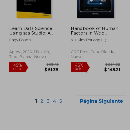
$ 475.86
$ 100.
40%
40%
dcto.
dcto.
$ 285.52
$ 60.
Learn Data Science
Handbook of Human
Using sas Studio: A
Factors in Web
Quick-Start Guide (en
Design (en Inglés)
Engy Fouda
Vu, Kim-Phuong L. ;
Inglés)
Proctor, Robert W.
Apress, 2020, 1 Edición,
CRC Press, Tapa Blanda,
Tapa Blanda, Nuevo
Nuevo
1
2
3
4
5
Página Siguiente