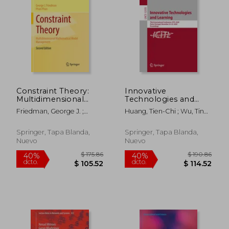
$ 108.36
$ 188
40%
45%
dcto.
dcto.
$ 65.02
$ 103.
Constraint Theory:
Innovative
Multidimensional
Technologies and
Mathematical Model
Learning: Third
Friedman, George J. ;
Huang, Tien-Chi ; Wu, Ting-
Management (en
International
Phan, Phan
Ting ; Barroso, João
Inglés)
Conference, Icitl
2020, Porto, Portugal,
Springer, Tapa Blanda,
Springer, Tapa Blanda,
November 23-25,
Nuevo
Nuevo
2020, Proceedings
(en Inglés)