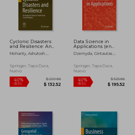
Cyclonic Disasters
Data Science in
and Resilience: An
Applications (en
Empirical Study on
Inglés)
Mohanty, Ashutosh ;
Dzemyda, Gintautas ;
South Asian Coastal
Dubey, Anupama ; Singh,
Bernatavi&#269;iene,
Regions (en Inglés)
R. B.
Jolita ; Kacprzyk, Janusz
Springer, Tapa Dura,
Springer, Tapa Dura,
Nuevo
Nuevo
$ 205.86
$ 84.
40%
45%
dcto.
dcto.
$ 123.52
$ 46.