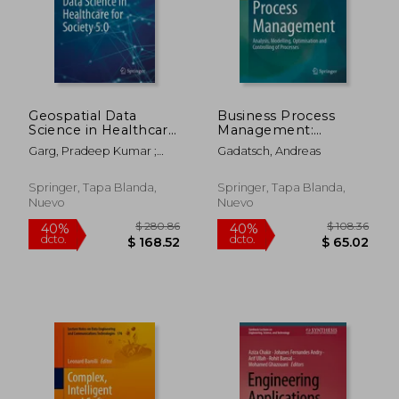
Geospatial Data
Business Process
Science in Healthcare
Management:
for Society 5.0 (en
Analysis, Modelling,
Garg, Pradeep Kumar ;
Gadatsch, Andreas
Inglés)
Optimisation and
Tripathi, Nitin K. ; Kappas,
Controlling of
Martin
Processes (en Inglés)
Springer, Tapa Blanda,
Springer, Tapa Blanda,
Nuevo
Nuevo
$ 239.23
$ 115
40%
40%
dcto.
dcto.
$ 143.54
$ 69.