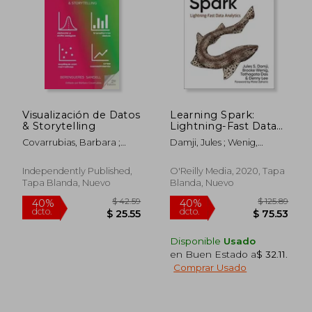
Visualización de Datos
Learning Spark:
& Storytelling
Lightning-Fast Data
Analytics (en Inglés)
Covarrubias, Barbara ;
Damji, Jules ; Wenig,
Berengueres, Angels ;
Brooke ; Das, Tathagata
$ 93.39
$ 111
40%
40%
Sandell, Marybeth
Independently Published,
O'Reilly Media, 2020, Tapa
dcto.
dcto.
$ 56.03
$ 67.
Tapa Blanda, Nuevo
Blanda, Nuevo
Disponible
Usado
en Buen Estado a
$ 32.11
.
Comprar Usado