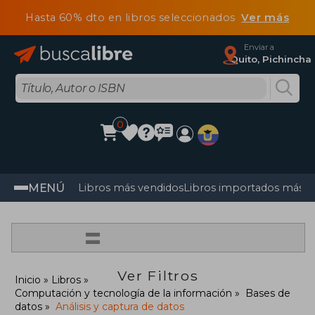
Hasta 60% dto en libros seleccionados
Ver más
Enviar a
Quito, Pichincha
0
MENÚ
Libros más vendidos
Libros importados más v
=
Ver Filtros
Inicio
Libros
Computación y tecnología de la información
Bases de
datos
Análisis y captura de datos