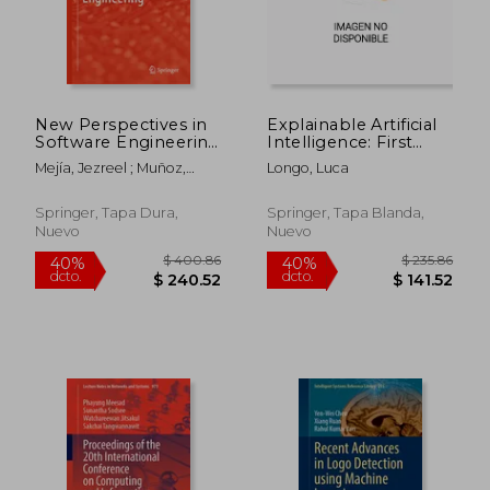
dcto.
dcto.
$ 132.52
$ 195.
New Perspectives in
Explainable Artificial
Software Engineering
Intelligence: First
(en Inglés)
World Conference,
Mejía, Jezreel ; Muñoz,
Longo, Luca
Xai 2023, Lisbon,
Mirna ; Rocha, Alvaro
Portugal, July 26-28,
2023, Proceedings,
Springer, Tapa Dura,
Springer, Tapa Blanda,
Part II (en Inglés)
Nuevo
Nuevo