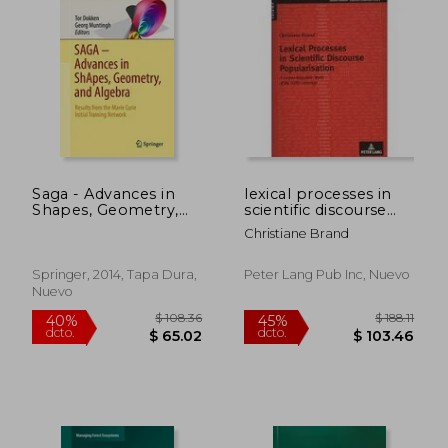
$ 128.37
$ 138.
45%
45%
dcto.
dcto.
$ 70.60
$ 76.
Saga - Advances in
lexical processes in
Shapes, Geometry,
scientific discourse
and Algebra: Results
popularisation,a
Christiane Brand
From the Marie Curie
corpus-linguistic
Initial Training
study of the sars
Network (Geometry
coverage
Springer, 2014, Tapa Dura,
Peter Lang Pub Inc, Nuevo
and Computing) (en
Nuevo
Inglés)