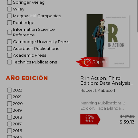
Springer Verlag
Wiley
Mcgraw Hill Companies
Routledge
Information Science
Reference
Cambridge University Press
Auerbach Publications
$
Academic Press
45%
dcto.
$ 
Technics Publications
AÑO EDICIÓN
R in Action, Third
Edition: Data Analysis
and Graphics with R
2022
Robert I. Kabacoff
and Tidyverse (en
2021
Inglés)
Manning Publications, 3
2020
Edición, Tapa Blanda,
2019
Nuevo
2018
2017
2016
2015