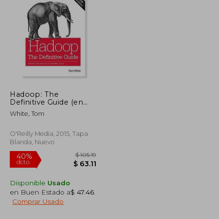
$ 48.16
$ 80.73
45%
dcto.
$ 26.49
$ 44.40
Hadoop: The
Definitive Guide (en
Inglés)
White, Tom
O'Reilly Media, 2015, Tapa
Blanda, Nuevo
Disponible
Usado
en Buen Estado a
$ 47.46
.
Comprar Usado