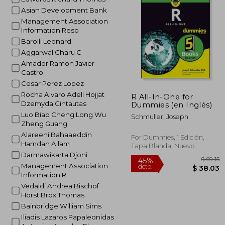
$
45%
Asian Development Bank
dcto.
$ 
Management Association
Information Reso
Barolli Leonard
Aggarwal Charu C
Amador Ramon Javier
Castro
Cesar Perez Lopez
Rocha Alvaro Adeli Hojjat
R All-In-One for
Dzemyda Gintautas
Dummies (en Inglés)
Luo Biao Cheng Long Wu
Schmuller, Joseph
Zheng Guang
Alareeni Bahaaeddin
For Dummies, 1 Edición,
Hamdan Allam
Tapa Blanda, Nuevo
Darmawikarta Djoni
Management Association
Information R
Vedaldi Andrea Bischof
Horst Brox Thomas
Bainbridge William Sims
Iliadis Lazaros Papaleonidas