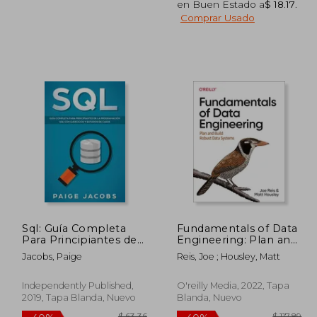
en Buen Estado a
$ 18.17
.
Comprar Usado
107.50
$ 66.12
45%
45%
dcto.
dcto.
59.13
$ 36.36
Sql: Guía Completa
Fundamentals of Data
Para Principiantes de
Engineering: Plan and
la Programación sql
Build Robust Data
Jacobs, Paige
Reis, Joe ; Housley, Matt
con Ejercicios y
Systems (en Inglés)
Estudios de
Casos(Libro en
Independently Published,
O'reilly Media, 2022, Tapa
Espan̆Ol
2019, Tapa Blanda, Nuevo
Blanda, Nuevo