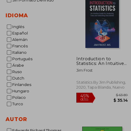
Sin Formato Definido
IDIOMA
Inglés
Español
Alemán
Francés
Italiano
Introduction to
Portugués
Statistics: An Intuitive
Árabe
Guide for Analyzing
Jim Frost
Ruso
Data and Unlocking
Discoveries (en Inglés)
Dutch
Statistics By Jim Publishing,
Finlandes
2020, Tapa Blanda, Nuevo
Hungaro
Polaco
Turco
AUTOR
Edwards Richard Thomas