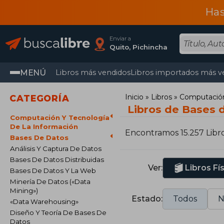
Has
Enviar a
Quito, Pichincha
MENÚ
Libros más vendidos
Libros importados más v
Inicio
Libros
Computación 
CATEGORÍA
Libros de Bases 
Computación Y Tecnología
De La Información
Encontramos 15.257 Libr
Bases De Datos
Análisis Y Captura De Datos
Bases De Datos Distribuidas
Ver:
Libros Fí
Bases De Datos Y La Web
Minería De Datos («Data
Mining»)
Estado:
Todos
N
«Data Warehousing»
Diseño Y Teoría De Bases De
Datos