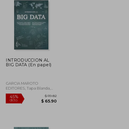
INTRODUCCION AL
BIG DATA (En papel)
GARCIA MAROTO
EDITORES, Tapa Blanda,
Nuevo
$ 47.12
$ 119.82
45%
dcto.
$ 25.91
$ 65.90