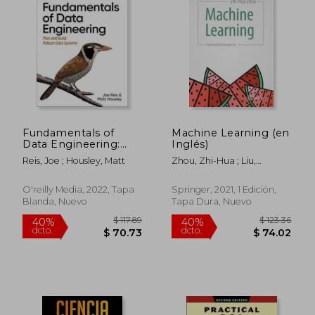
$ 82.17
$ 68.
45%
45%
dcto.
dcto.
$ 45.19
$ 37.
Fundamentals of
Machine Learning (en
Data Engineering:
Inglés)
Plan and Build
Reis, Joe ; Housley, Matt
Zhou, Zhi-Hua ; Liu,
Robust Data Systems
Shaowu
(en Inglés)
O'reilly Media, 2022, Tapa
Springer, 2021, 1 Edición,
Blanda, Nuevo
Tapa Dura, Nuevo