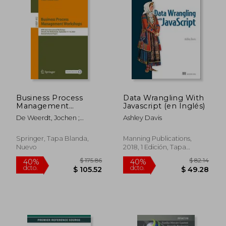
$ 355.86
$ 132.
40%
45%
dcto.
dcto.
$ 213.52
$ 72.
Business Process
Data Wrangling With
Management
Javascript (en Inglés)
Workshops: BPM
De Weerdt, Jochen ;
Ashley Davis
2023 International
Pufahl, Luise
Workshops, Utrecht,
the Netherlands,
Springer, Tapa Blanda,
Manning Publications,
September 11-15,
Nuevo
2018, 1 Edición, Tapa
2023, Revised
Blanda, Nuevo
Selected Papers (en
Inglés)