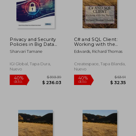
Privacy and Security
C# and SQL Client:
Policies in Big Data
Working with the
(Advances in
Dataset (en Inglés)
Sharvari Tamane
Edwards, Richard Thomas
Information Security,
Privacy, and Ethics)
IGI Global, Tapa Dura,
Createspace, Tapa Blanda,
Nuevo
Nuevo
$ 91.14
$ 280.
40%
40%
dcto.
dcto.
$ 54.68
$ 168.