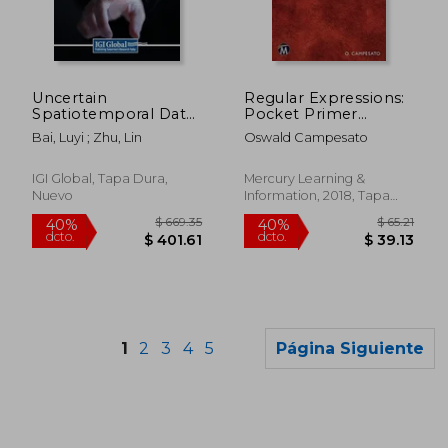
$ 53.91
$ 53
40%
40%
dcto.
dcto.
$ 32.35
$ 32.
Uncertain
Regular Expressions:
Spatiotemporal Data
Pocket Primer
Management for the
(Computer Science)
Bai, Luyi ; Zhu, Lin
Oswald Campesato
Semantic Web (en
(en Inglés)
Inglés)
IGI Global, Tapa Dura,
Mercury Learning &
Nuevo
Information, 2018, Tapa
Blanda, Nuevo
1
2
3
4
5
Página Siguiente