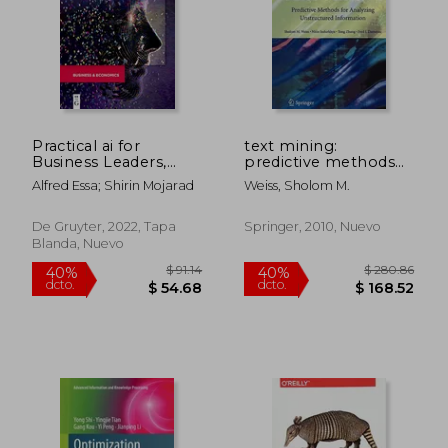
Practical ai for
text mining:
Business Leaders,
predictive methods
Product Managers,
for analyzing
Alfred Essa; Shirin Mojarad
Weiss, Sholom M.
and Entrepreneurs:
unstructured
The big Data
information (en
Implementation
Inglés)
De Gruyter, 2022, Tapa
Springer, 2010, Nuevo
Handbook (en Inglés)
Blanda, Nuevo
$ 82.86
$ 150.
40%
45%
dcto.
dcto.
$ 49.72
$ 82.