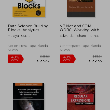
$ 393.39
$ 53
40%
40%
dcto.
dcto.
$ 236.03
$ 32.
Data Science Building
VB.Net and COM
Blocks: Analytics
ODBC: Working with
Starter Kit (en Inglés)
the ADO and ODBC
Malaya Rout ;
Edwards, Richard Thomas
Drivers (en Inglés)
Radhakrishnan Guhan ;
Jyothsna Sravanthi
Notion Press, Tapa Blanda,
Createspace, Tapa Blanda,
Nuevo
Nuevo