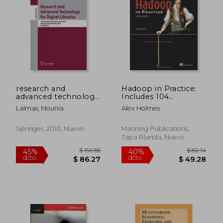
$ 175.86
$ 82.
40%
40%
dcto.
dcto.
$ 105.52
$ 49.
research and
Hadoop in Practice:
advanced technology
Includes 104
for digital libraries:
Techniques
Lalmas, Mounia
Alex Holmes
14th european
conference, ecdl
2010, glasgow, uk,
Springer, 2010, Nuevo
Manning Publications,
september 6-10,
Tapa Blanda, Nuevo
2010, proceedings
(en Inglés)