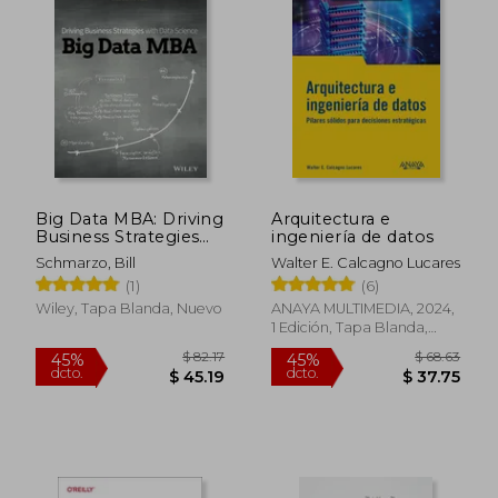
$ 120.76
$ 107.
40%
45%
dcto.
dcto.
$ 72.46
$ 59.
Big Data MBA: Driving
Arquitectura e
Business Strategies
ingeniería de datos
with Data Science (en
Schmarzo, Bill
Walter E. Calcagno Lucares
Inglés)
(1)
(6)
Wiley, Tapa Blanda, Nuevo
ANAYA MULTIMEDIA, 2024,
1 Edición, Tapa Blanda,
Nuevo