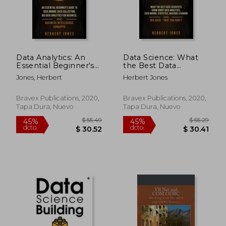
dcto.
dcto.
$ 114.52
$ 53.
Data Analytics: An
Data Science: What
Essential Beginner's
the Best Data
Guide to Data Mining,
Scientists Know
Jones, Herbert
Herbert Jones
Data Collection, big
About Data Analytics,
Data Analytics for
Data Mining,
Business, and
Statistics, Machine
Bravex Publications, 2020,
Bravex Publications, 2020,
Business Intelligence
Learning, and big
Tapa Dura, Nuevo
Tapa Dura, Nuevo
Concepts (en Inglés)
Data - That you Don't
(en Inglés)