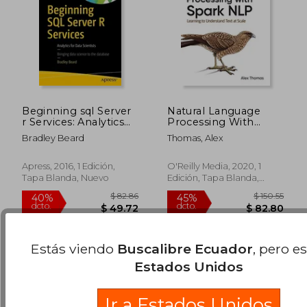
Beginning sql Server
Natural Language
r Services: Analytics
Processing With
for Data Scientists (en
Spark Nlp: Learning
Bradley Beard
Thomas, Alex
Inglés)
to Understand Text at
Scale (en Inglés)
$ 156.85
$ 82.
45%
40%
Apress, 2016, 1 Edición,
O'Reilly Media, 2020, 1
dcto.
dcto.
$ 86.27
$ 49.
Tapa Blanda, Nuevo
Edición, Tapa Blanda,
Nuevo
Estás viendo
Buscalibre Ecuador
, pero e
Estados Unidos
Ir a Estados Unidos