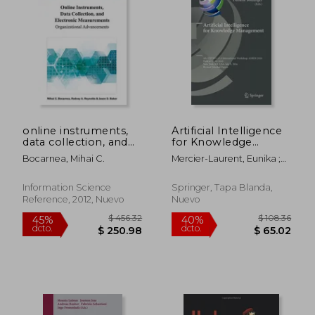
$ 362.85
$ 108.
40%
40%
dcto.
dcto.
$ 217.71
$ 65.
online instruments,
Artificial Intelligence
data collection, and
for Knowledge
electronic
Management: 4th Ifip
Bocarnea, Mihai C.
Mercier-Laurent, Eunika ;
measurements:
Wg 12.6 International
Boulanger, Danielle
organizational
Workshop, Ai4km
advancements (en
2016, Held at Ijcai
Information Science
Springer, Tapa Blanda,
Inglés)
2016, New York, Ny,
Reference, 2012, Nuevo
Nuevo
Usa, July 9, (en Inglés)