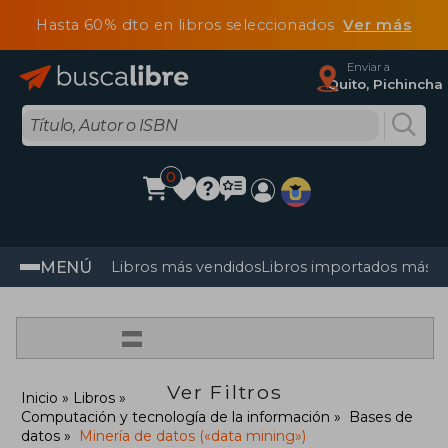
Hasta 60% dto en libros seleccionados
Ver más
Enviar a
Quito, Pichincha
0
MENÚ
Libros más vendidos
Libros importados más v
=
Ver Filtros
Inicio
Libros
Computación y tecnología de la información
Bases de
datos
Minería de datos («data mining»)