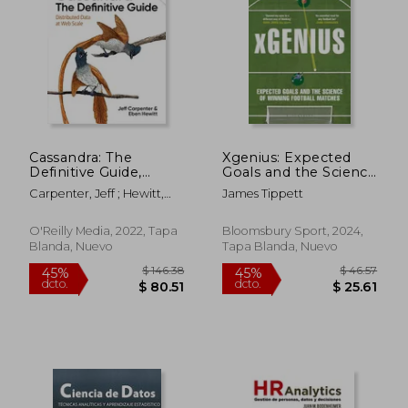
Cassandra: The
Xgenius: Expected
Definitive Guide,
Goals and the Science
$ 45.67
$ 75.
45%
40%
(Revised) Third
of Winning Football
dcto.
dcto.
$ 25.12
$ 45.
Carpenter, Jeff ; Hewitt,
James Tippett
Edition: Distributed
Matches (en Inglés)
Eben
Data at web Scale (en
Inglés)
O'Reilly Media, 2022, Tapa
Bloomsbury Sport, 2024,
Blanda, Nuevo
Tapa Blanda, Nuevo