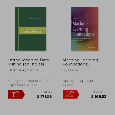
Introduction to Data
Machine Learning
Mining (en Inglés)
Foundations:
Supervised,
$ 113.12
$ 29.
45%
45%
Thompson, Camila
Jo, Taeho
Unsupervised, and
dcto.
dcto.
$ 62.22
$ 16.
Advanced Learning
(en Inglés)
Clanrye International, 2021,
Springer, Tapa Dura,
Tapa Dura, Nuevo
Nuevo