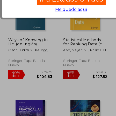
Me quedo aquí
Ways of Knowing in
Statistical Methods
Hci (en Inglés)
for Ranking Data (en
Inglés)
Olson, Judith S. ; Kellogg,
Alvo, Mayer ; Yu, Philip L. H.
Wendy A.
Springer, Tapa Blanda,
Springer, Tapa Blanda,
Nuevo
Nuevo
$ 62.14
$ 135.
40%
45%
dcto.
dcto.
$ 37.28
$ 74.