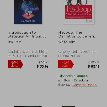
Introduction to
Hadoop: The
Statistics: An Intuitive
Definitive Guide (en
Guide for Analyzing
Inglés)
Jim Frost
White, Tom
Data and Unlocking
Discoveries (en
Inglés)
Statistics By Jim Publishing,
O'Reilly Media, 2015, Tapa
2020, Tapa Blanda, Nuevo
Blanda, Nuevo
Disponible
Usado
en Buen Estado a
$ 47.46
.
Comprar Usado
$ 63.89
$ 105
45%
40%
dcto.
dcto.
$ 35.14
$ 63.