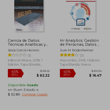
Ciencia de Datos:
Hr Analytics: Gestión
Técnicas Analíticas y
de Personas, Datos y
Aprendizaje
Decisiones
Jesús García Herrero
Juan M. Bodenheimer
Estadístico en un
(1)
(3)
Enfoque Práctico
$ 146.38
$ 46.
45%
45%
Editorial Altaria, 2018, 1
Marcombo, 2018, 1 Edición,
dcto.
dcto.
$ 80.51
$ 25.
Edición, Tapa Blanda,
Tapa Blanda, Nuevo
Nuevo
Disponible
Usado
en Buen Estado a
$ 52.89
.
Comprar Usado