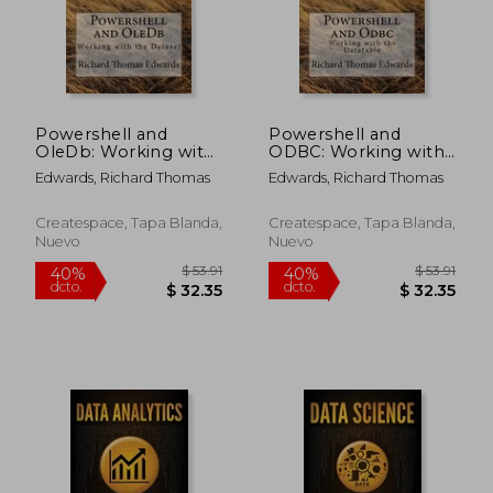
Powershell and
Powershell and
OleDb: Working with
ODBC: Working with
the Dataset (en
(en Inglés)
Edwards, Richard Thomas
Edwards, Richard Thomas
Inglés)
Createspace, Tapa Blanda,
Createspace, Tapa Blanda,
Nuevo
Nuevo
$ 190.86
$ 89
40%
40%