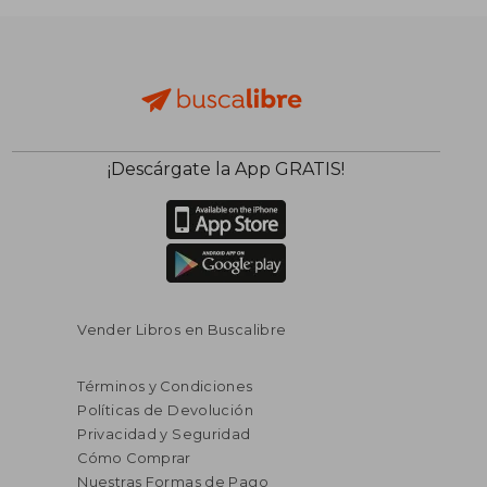
¡Descárgate la App GRATIS!
$ 55.86
$ 53
40%
40%
dcto.
dcto.
$ 33.52
$ 32.
Vender Libros en Buscalibre
Términos y Condiciones
Políticas de Devolución
Privacidad y Seguridad
Cómo Comprar
Nuestras Formas de Pago