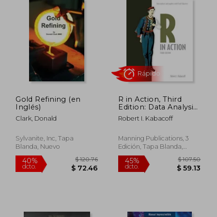
Gold Refining (en
R in Action, Third
Inglés)
Edition: Data Analysis
and Graphics with R
Clark, Donald
Robert I. Kabacoff
and Tidyverse (en
Inglés)
Sylvanite, Inc, Tapa
Manning Publications, 3
Blanda, Nuevo
Edición, Tapa Blanda,
Rápido
Nuevo