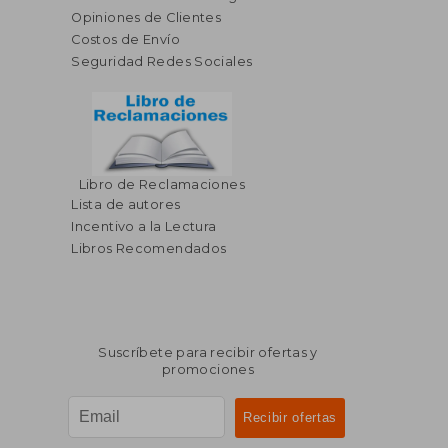
Opiniones de Clientes
Costos de Envío
Seguridad Redes Sociales
Libro de Reclamaciones
$ 669.35
$ 65
40%
40%
Lista de autores
dcto.
dcto.
$ 401.61
$ 39.
Incentivo a la Lectura
Libros Recomendados
Suscríbete para recibir ofertas y
promociones