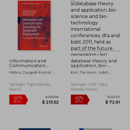
dcto.
dcto.
$ 510.52
$ 65.
Information and
database theory and
Communication
application, bio-
Technology for
science and bio-
Mishra, Durgesh Kumar ;
Kim, Tai-Hoon ; Adeli,
Sustainable
technology:
Nayak, Malaya Kumar ;
Hojjat ; Cuzzocrea, Alfredo
Development:
international
Joshi, Amit
Proceedings of Ict4sd
conferences, dta and
Springer, Tapa Blanda,
Springer, 2012, Tapa
2016, Volume 2 (en
bsbt 2011, held as
Nuevo
Blanda, Nuevo
Inglés)
part of the future
generation i (en
Inglés)