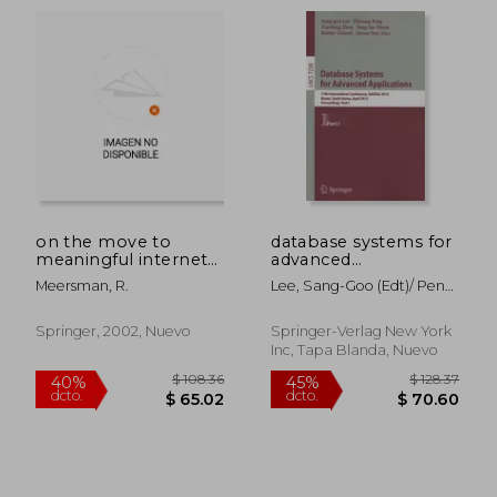
on the move to
database systems for
meaningful internet
advanced
systems 2002: coopis,
applications
Meersman, R.
Lee, Sang-Goo (edt)/ Peng,
doa, and odbase:
Zhiyong (edt)/ Zhou,
confederated
Xiaofang (edt)/ Moon,
international
Springer, 2002, Nuevo
Springer-Verlag New York
Yang-Sae (edt)/ Unland,
conferences coopis,
Inc, Tapa Blanda, Nuevo
Rainer (edt)
doa, and odbase
2002, irvine, (en
Inglés)
$ 850.86
$ 108.
40%
40%