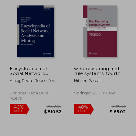
Encyclopedia of
web reasoning and
Social Network
rule systems: fourth
Analysis and Mining
international
Alhajj, Reda ; Rokne, Jon
Hitzler, Pascal
(en Inglés)
conference, rr 2010,
bressanone/brixen,
italy, september 22-
Springer, Tapa Dura,
Springer, 2010, Nuevo
24, 2010, proceedings
Nuevo
(en Inglés)
$ 311.03
$ 280.
45%
40%
dcto.
dcto.
$ 171.06
$ 168.