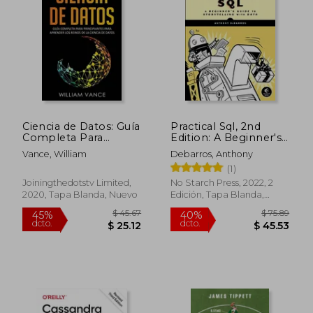
$ 117.89
$ 123.
40%
40%
dcto.
dcto.
$ 70.73
$ 74.
Ciencia de Datos: Guía
Practical Sql, 2nd
Completa Para
Edition: A Beginner's
Principiantes Para
Guide to Storytelling
Vance, William
Debarros, Anthony
Aprender los Reinos
With Data (en Inglés)
(1)
de la Ciencia de Datos
Joiningthedotstv Limited,
No Starch Press, 2022, 2
2020, Tapa Blanda, Nuevo
Edición, Tapa Blanda,
Nuevo