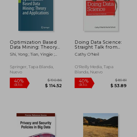
Optimization Based
Doing Data Science:
Data Mining: Theory
Straight Talk from
and Applications (en
the Frontline (en
Shi, Yong ; Tian, Yingjie ;
Cathy O'Neil
Inglés)
Inglés)
Kou, Gang
Springer, Tapa Blanda,
O'Reilly Media, Tapa
Nuevo
Blanda, Nuevo
$ 174.39
$ 231.
40%
45%
dcto.
dcto.
$ 104.63
$ 127.