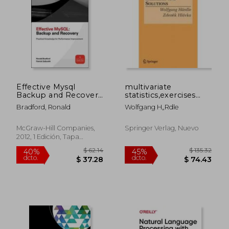
Effective Mysql
multivariate
Backup and Recovery
statistics,exercises
$ 456.32
$ 108.
45%
40%
(Oracle Press) (en
and solutions
Bradford, Ronald
Wolfgang H„rdle
dcto.
dcto.
$ 250.98
$ 65.
Inglés)
McGraw-Hill Companies,
Springer Verlag, Nuevo
2012, 1 Edición, Tapa
Blanda, Nuevo