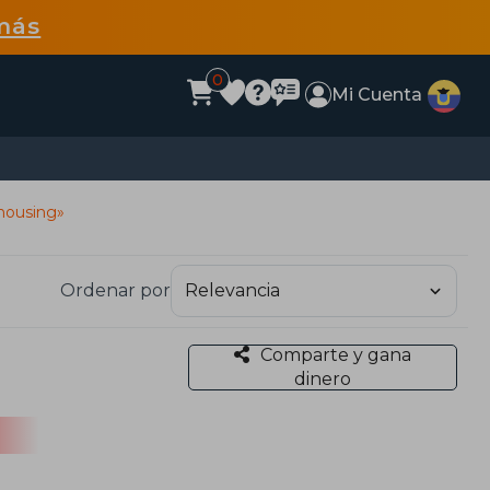
más
0
Mi Cuenta
housing»
Ordenar por
Comparte y gana
dinero