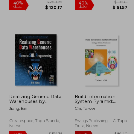
 58.67
$ 200.29
40%
40%
Realizing Generic Data
Build Information
dcto.
dcto.
32.27
$ 120.17
Warehouses by
System Pyramid:
Generic SQL
Ecology of Data
Jiang, Bin
Chi, Taiwei
Programming: DB2
Warehouse (en Inglés)
Edition (en Inglés)
Createspace, Tapa Blanda,
Ewings Publishing LLC, Tapa
Nuevo
Dura, Nuevo