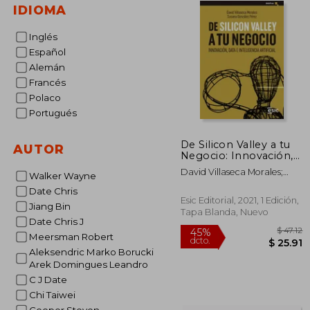
IDIOMA
Inglés
Español
Alemán
Francés
Polaco
Portugués
De Silicon Valley a tu
AUTOR
Negocio: Innovación,
Data e Inteligencia
David Villaseca Morales;
Walker Wayne
Artificial (Digital)
Susana Gonz&Aacute;Lez
Date Chris
P&Eacute;Rez
Esic Editorial, 2021, 1 Edición,
Jiang Bin
Tapa Blanda, Nuevo
Date Chris J
Meersman Robert
Aleksendric Marko Borucki
Arek Domingues Leandro
C J Date
45%
Chi Taiwei
dcto.
$ 