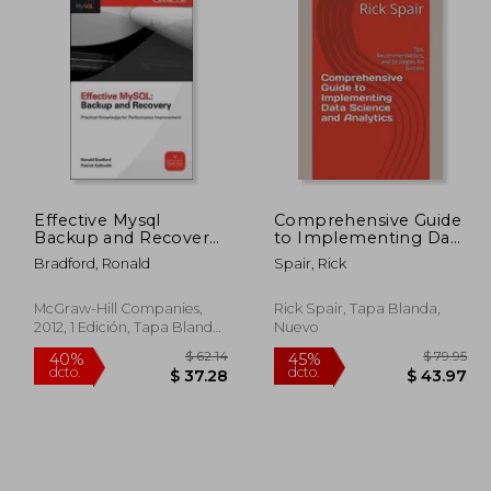
Effective Mysql
Comprehensive Guide
Backup and Recovery
to Implementing Data
(Oracle Press) (en
Science and Analytics:
Bradford, Ronald
Spair, Rick
Inglés)
Tips,
Recommendations,
and Strategies for
McGraw-Hill Companies,
Rick Spair, Tapa Blanda,
Success (en Inglés)
2012, 1 Edición, Tapa Blanda,
Nuevo
Nuevo