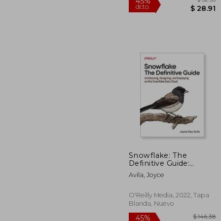
Snowflake: The
Definitive Guide:
Architecting,
45%
Avila, Joyce
Designing, and
dcto.
$ 
Deploying on the
Snowflake Data Cloud
O'Reilly Media, 2022, Tapa
(en Inglés)
Blanda, Nuevo