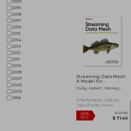
2020
2019
2018
2017
2016
2015
2014
$
45%
dcto.
$ 
2013
2012
2011
2010
2009
Streaming Data Mesh:
2007
A Model for
2005
Optimizing Real-Time
Dulay, Hubert ; Mooney,
Data Services (en
2003
Stephen
Inglés)
1996
O'Reilly Media, 1 Edición,
Tapa Blanda, Nuevo