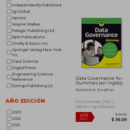
$
45%
Independently Published
dcto.
$ 1
Igi Global
Apress
Wayne Walker
Pelagic Publishing Ltd
Bpb Publications
Oreilly & Assoc Inc
Springer Verlag New York
Inc
Data Science
Digital Press
Engineering Science
Data Governance for
Reference
Dummies (en Inglés)
Ewings Publishing Llc
Reichental, Jonathan
AÑO EDICIÓN
For Dummies, 2022, 1
Edición, Tapa Blanda,
Nuevo
2023
2022
2021