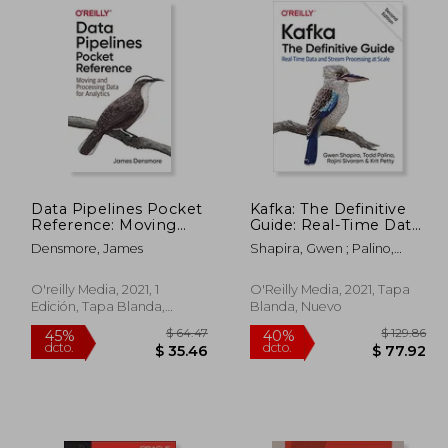
Data Pipelines Pocket
Kafka: The Definitive
Reference: Moving
Guide: Real-Time Data
and Processing Data
and Stream
Densmore, James
Shapira, Gwen ; Palino,
for Analytics (en
Processing at Scale
Todd ; Sivaram, Rajini
Inglés)
(en Inglés)
O'reilly Media, 2021, 1
O'Reilly Media, 2021, Tapa
Edición, Tapa Blanda,
Blanda, Nuevo
Nuevo
$ 47.12
$ 64.47
45%
40%
dcto.
dcto.
25.91
$ 35.46