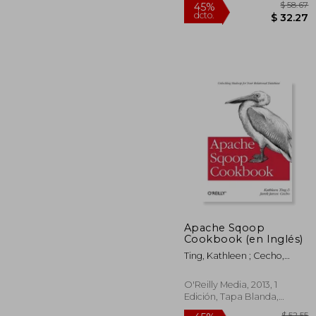
$
45%
Apache Sqoop
dcto.
$ 
Cookbook (en Inglés)
Ting, Kathleen ; Cecho,
Jarek Jarcec
O'Reilly Media, 2013, 1
Edición, Tapa Blanda,
Nuevo