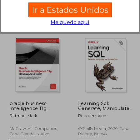
en Buen Estado a
$ 19.96
.
Ir a Estados Unidos
Comprar Usado
Me quedo aquí
 129.82
$ 59.27
45%
45%
dcto.
dcto.
71.40
$ 32.60
oracle business
Learning Sql:
intelligence 11g
Generate, Manipulate,
developers guide (en
and Retrieve Data (en
Rittman, Mark
Beaulieu, Alan
Inglés)
Inglés)
McGraw-Hill Companies,
O'Reilly Media, 2020, Tapa
Tapa Blanda, Nuevo
Blanda, Nuevo