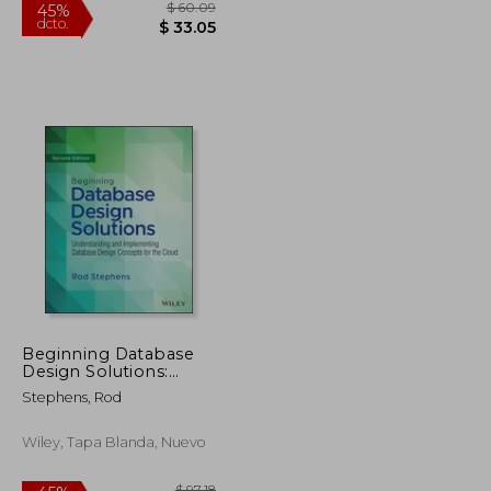
$ 102.61
$ 60.09
45%
Beginning Database
dcto.
$ 61.57
$ 33.05
Design Solutions:
Understanding and
Stephens, Rod
Implementing
Database Design
Concepts for the
Wiley, Tapa Blanda, Nuevo
Cloud and Beyond (en
Inglés)