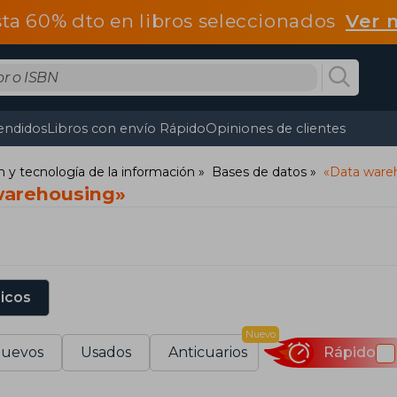
ta 60% dto en libros seleccionados
Ver 
endidos
Libros con envío Rápido
Opiniones de clientes
y tecnología de la información
Bases de datos
«Data ware
warehousing»
sicos
Nuevo
uevos
Usados
Anticuarios
Rápido