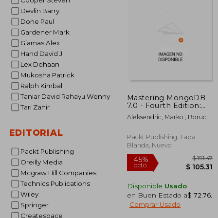
Cooper Steven
Devlin Barry
Done Paul
Gardener Mark
Giamas Alex
Hand David J
Lex Dehaan
Mukosha Patrick
Ralph Kimball
Taniar David Rahayu Wenny
Mastering MongoDB
7.0 - Fourth Edition:
Tari Zahir
Achieve data
Aleksendric, Marko ; Borucki,
excellence by
Arek ; Domingues, Leandro
unlocking the full
EDITORIAL
potential of MongoDB
Packt Publishing, Tapa
(en Inglés)
Blanda, Nuevo
Packt Publishing
Oreilly Media
Mcgraw Hill Companies
Technics Publications
Disponible
Usado
Wiley
en Buen Estado a
$ 72.76
.
Comprar Usado
Springer
Createspace