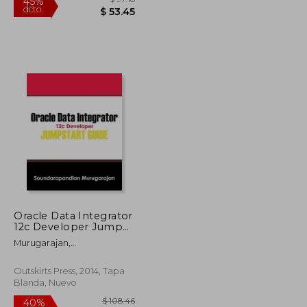
Oracle Data Integrator
12c Developer Jump
Start Guide (en Inglés)
$ 89.40
$ 97.18
45%
Murugarajan,
dcto.
$ 49.17
$ 53.45
Soundarapandian
Outskirts Press, 2014, Tapa
Blanda, Nuevo