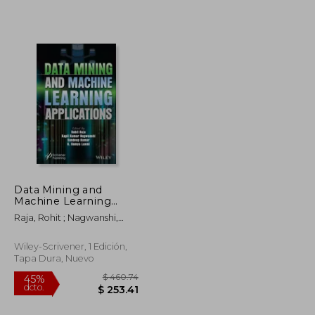
$ 79.95
$ 33.60
45%
dcto.
$ 43.97
$ 18.48
Data Mining and
Machine Learning
Applications (en
Raja, Rohit ; Nagwanshi,
Inglés)
Kapil Kumar ; Kumar,
Sandeep
Wiley-Scrivener, 1 Edición,
Tapa Dura, Nuevo