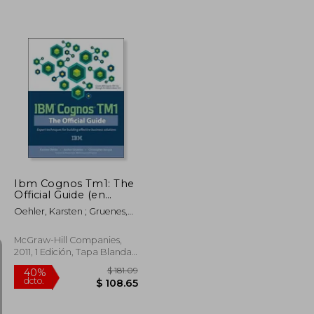
$ 105.08
$ 460.74
45%
dcto.
$ 57.80
$ 253.41
Ibm Cognos Tm1: The
Official Guide (en
Inglés)
Oehler, Karsten ; Gruenes,
Jochen ; Ilacqua,
Christopher
McGraw-Hill Companies,
2011, 1 Edición, Tapa Blanda,
Nuevo