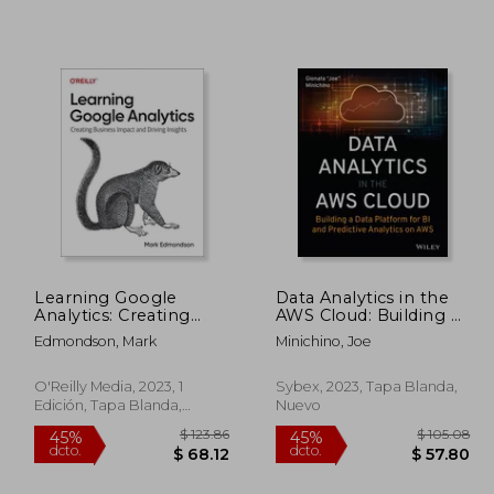
 191.47
$ 62.14
40%
45%
dcto.
dcto.
05.31
$ 37.28
Learning Google
Data Analytics in the
Analytics: Creating
AWS Cloud: Building a
Business Impact and
Data Platform for Bi
Edmondson, Mark
Minichino, Joe
Driving Insights (en
and Predictive
Inglés)
Analytics on AWS (en
Inglés)
O'Reilly Media, 2023, 1
Sybex, 2023, Tapa Blanda,
Edición, Tapa Blanda,
Nuevo
Nuevo