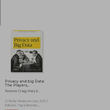
$ 165.55
$ 181.09
40%
dcto.
$ 91.05
$ 108.65
Privacy and big Data:
The Players,
Regulators, and
Terence Craig; Mary E.
Stakeholders (en
Ludloff
Inglés)
O Reilly Media Inc Usa, 2011, 1
Edición, Tapa Blanda,
Nuevo