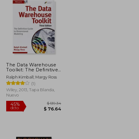
The Data Warehouse
Toolkit: The Definitive
Guide to Dimensional
Ralph Kimball; Margy Ross
Modeling (en Inglés)
(1)
Wiley, 2013, Tapa Blanda,
Nuevo
$ 129.86
$ 139.34
45%
dcto.
$ 77.92
$ 76.64