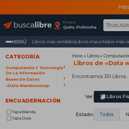
Has
Enviar a
Quito, Pichincha
MENÚ
Libros más vendidos
Libros importados más v
Inicio
Libros
Computación 
CATEGORÍA
Libros de «Data 
Computación Y Tecnología
De La Información
Encontramos 351 Libros
Bases De Datos
«Data Warehousing»
Ver:
Libros Fí
ENCUADERNACIÓN
Tapa Blanda
Estado:
Todos
N
Tapa Dura