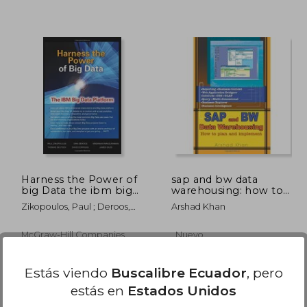
 66.52
$ 123.86
45%
45%
dcto.
dcto.
36.59
$ 68.12
Harness the Power of
sap and bw data
big Data the ibm big
warehousing: how to
Data Platform (en
plan and implement
Zikopoulos, Paul ; Deroos,
Arshad Khan
Inglés)
Dirk ; Parasuraman,
Krishnan
McGraw-Hill Companies,
, Nuevo
2012, 1 Edición, Tapa Blanda,
Nuevo
Estás viendo
Buscalibre Ecuador
, pero
estás en
Estados Unidos
Disponible
Usado