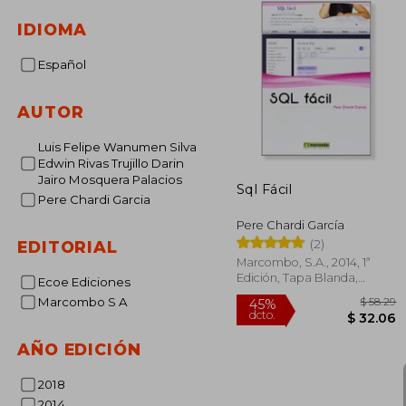
IDIOMA
Español
AUTOR
Luis Felipe Wanumen Silva
Edwin Rivas Trujillo Darin
Jairo Mosquera Palacios
Sql Fácil
Pere Chardi Garcia
Pere Chardi García
(2)
EDITORIAL
Marcombo, S.A., 2014, 1ª
Edición, Tapa Blanda,
Ecoe Ediciones
Nuevo
Marcombo S A
AÑO EDICIÓN
$
45%
2018
dcto.
$ 
2014