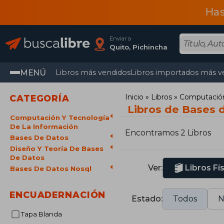
Has
Enviar a
Quito, Pichincha
MENÚ
Libros más vendidos
Libros importados más v
Inicio
Libros
Computación 
CATEGORÍA
Libros de Bases
Computación Y Tecnología
De La Información
Encontramos 2 Libros
Bases De Datos
Diseño Y Teoría De Bases
De Datos
Ver:
Libros Fí
Bases De Datos Nosql
ENCUADERNACIÓN
Estado:
Todos
N
Tapa Blanda