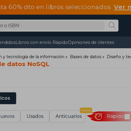
ta 60% dto en libros seleccionados
Ver 
endidos
Libros con envío Rápido
Opiniones de clientes
y tecnología de la información
Bases de datos
Diseño y te
 de datos NoSQL
sicos
Nuevo
uevos
Usados
Anticuarios
Rápido