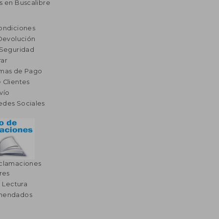
s en Buscalibre
ondiciones
 Devolución
 Seguridad
ar
rmas de Pago
 Clientes
vío
edes Sociales
eclamaciones
res
a Lectura
omendados