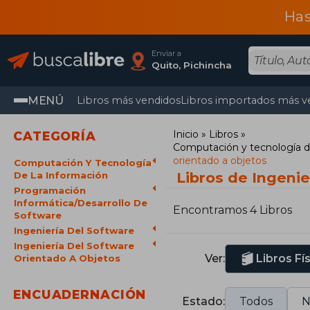
Has
Enviar a
Quito, Pichincha
MENÚ
Libros más vendidos
Libros importados más v
Inicio
Libros
CATEGORÍA
Computación y tecnología d
orientado a objetos
Computación Y Tecnología
Libros de Ingenie
De La Información
Programación
Informática/Desarrollo De
Encontramos 4 Libros
Software
Ingeniería Del Software
Ingeniería Del Software
Ver:
Libros Fí
Orientado A Objetos
ENCUADERNACIÓN
Estado:
Todos
N