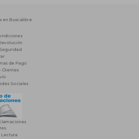
s en Buscalibre
ondiciones
 Devolución
 Seguridad
ar
rmas de Pago
 Clientes
vío
edes Sociales
eclamaciones
res
a Lectura