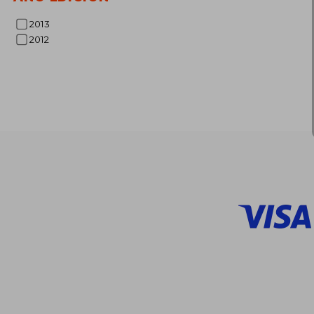
$
45%
dcto.
$ 
2013
2012