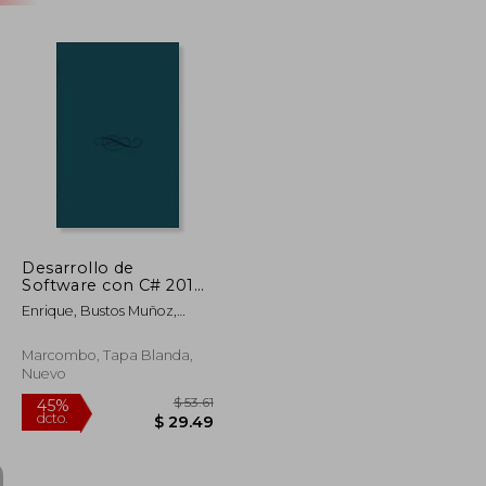
Desarrollo de
Software con C# 2013
y Android: ¡Programe
Enrique, Bustos Muñoz,
para escritorio, Web y
Hazel Gómez Jiménez
dispositivos móviles!
Marcombo, Tapa Blanda,
Nuevo