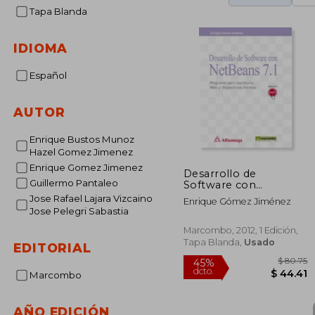
Tapa Blanda
IDIOMA
Español
AUTOR
Enrique Bustos Munoz
Hazel Gomez Jimenez
Enrique Gomez Jimenez
Desarrollo de
Guillermo Pantaleo
Software con
Netbeans 7. 1:
Jose Rafael Lajara Vizcaino
Enrique Gómez Jiménez
Programe Para
Jose Pelegri Sabastia
Escritorio, web y
Dispositivos Móviles
Marcombo, 2012, 1 Edición,
Tapa Blanda,
Usado
EDITORIAL
Marcombo
AÑO EDICIÓN