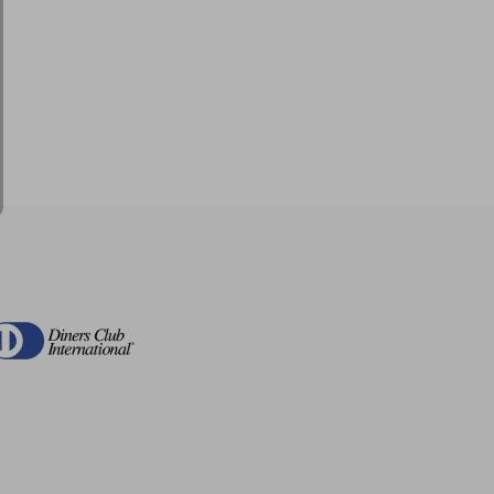
$ 53.61
45%
dcto.
$ 17.50
$ 29.49