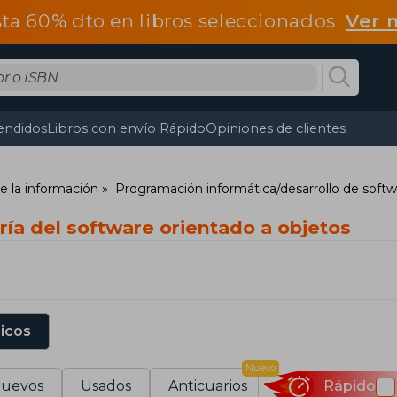
ta 60% dto en libros seleccionados
Ver 
endidos
Libros con envío Rápido
Opiniones de clientes
e la información
Programación informática/desarrollo de soft
ría del software orientado a objetos
sicos
Nuevo
uevos
Usados
Anticuarios
Rápido