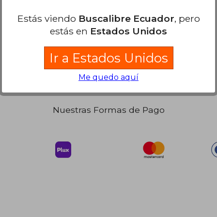
 80.75
$ 54.77
45%
dcto.
44.41
$ 30.12
Estás viendo
Buscalibre Ecuador
, pero
estás en
Estados Unidos
Ir a Estados Unidos
Me quedo aquí
Nuestras Formas de Pago