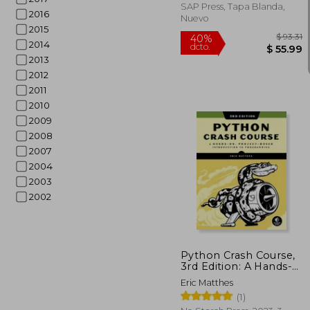
Inglés)
SAP Press, Tapa Blanda,
2016
Nuevo
2015
2014
2013
2012
2011
2010
2009
2008
2007
2004
2003
2002
40%
dcto.
$ 
Python Crash Course,
3rd Edition: A Hands-
On, Project-Based
Eric Matthes
Introduction to
(1)
Programming (en