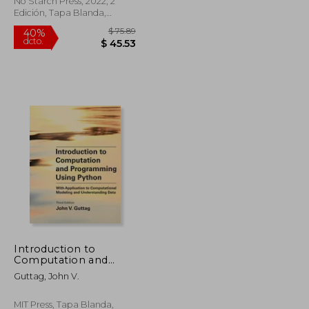
No Starch Press, 2022, 2
Edición, Tapa Blanda,
Nuevo
$ 93.39
$ 75.89
40%
Introduction to
dcto.
$ 56.03
$ 45.53
Computation and
Programming Using
Guttag, John V.
Python, Third Edition:
With Application to
Computational
MIT Press, Tapa Blanda,