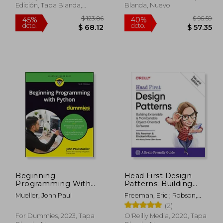
Edición, Tapa Blanda,
Blanda, Nuevo
Nuevo
Beginning
Head First Design
Programming With
Patterns: Building
Python for Dummies
Extensible and
 30.37
$ 123.86
45%
40%
Mueller, John Paul
Freeman, Eric ; Robson,
(en Inglés)
Maintainable Object-
dcto.
dcto.
16.70
$ 68.12
Elisabeth
(2)
Oriented Software (en
Inglés)
For Dummies, 2023, Tapa
O'Reilly Media, 2020, Tapa