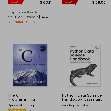
Disponible
Usado
en Buen Estado a
$ 47.46
.
Comprar Usado
 86.50
$ 105.19
40%
45%
dcto.
dcto.
47.57
$ 63.11
The C++
Python Data Science
Programming
Handbook: Essential
Language 4Th Edition
Tools for Working
Bjarne Stroustrup
Vanderplas, Jake
(en Inglés)
With Data (en Inglés)
(1)