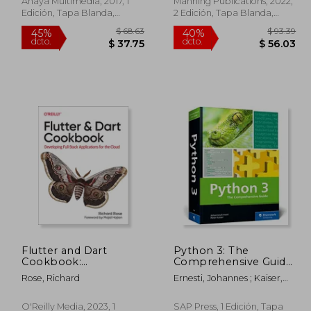
Anaya Multimedia, 2017, 1
Manning Publications, 2022,
Edición, Tapa Blanda,
2 Edición, Tapa Blanda,
Nuevo
Nuevo
 90.54
$ 68.63
45%
40%
Flutter and Dart
Python 3: The
dcto.
dcto.
49.80
$ 37.75
Cookbook:
Comprehensive Guide
Developing Full-Stack
to Hands-On Python
Rose, Richard
Ernesti, Johannes ; Kaiser,
Applications for the
Programming (en
Peter
Cloud (en Inglés)
Inglés)
O'Reilly Media, 2023, 1
SAP Press, 1 Edición, Tapa