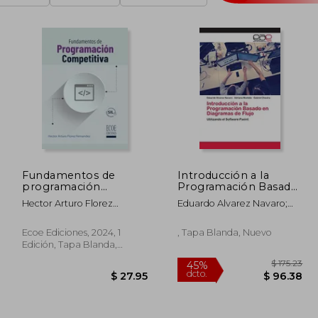
Fundamentos de
Introducción a la
programación
Programación Basado
competitiva
en Diagramas de Flujo
Hector Arturo Florez
Eduardo Alvarez Navaro;
Fernandez
Adriana Montoto; Gabriel
Chavira
Ecoe Ediciones, 2024, 1
, Tapa Blanda, Nuevo
Edición, Tapa Blanda,
Nuevo