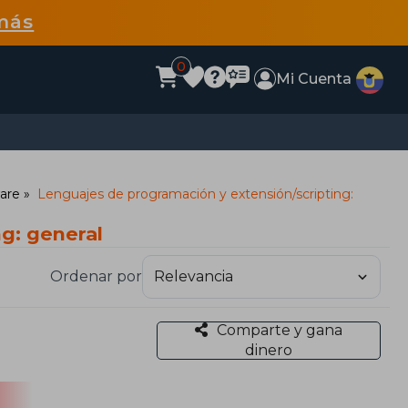
más
0
Mi Cuenta
ware
Lenguajes de programación y extensión/scripting:
g: general
Ordenar por
Comparte y gana
dinero