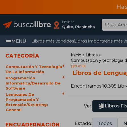
Has
Enviar a
Quito, Pichincha
MENÚ
Libros más vendidos
Libros importados más v
Inicio
Libros
CATEGORÍA
Computación y tecnología d
general
Computación Y Tecnología
Libros de Lengua
De La Información
Programación
Informática/Desarrollo De
Encontramos 10.305 Libr
Software
Lenguajes De
Programación Y
Extensión/Scripting:
Ver:
Libros Fí
General
Estado:
Todos
N
ENCUADERNACIÓN