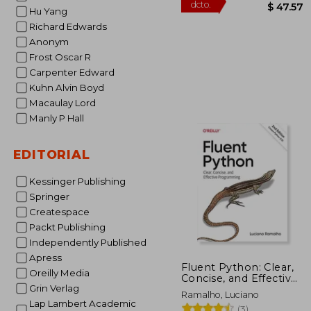
Hu Yang
Richard Edwards
Anonym
Frost Oscar R
Carpenter Edward
Kuhn Alvin Boyd
$
45%
Macaulay Lord
dcto.
$ 
Manly P Hall
EDITORIAL
Kessinger Publishing
Springer
Createspace
Packt Publishing
Independently Published
Apress
Fluent Python: Clear,
Oreilly Media
Concise, and Effective
Grin Verlag
Programming (en
Ramalho, Luciano
Inglés)
Lap Lambert Academic
(3)