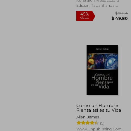
Inglés)
No Starch Press, 2023, 3
Edición, Tapa Blanda,
Nuevo
$
45%
Como un Hombre
dcto.
$ 
Piensa asi es su Vida
Allen, James
(5)
Www.bnpublishing.com,