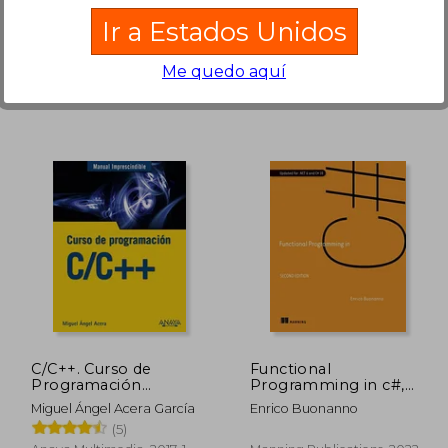
Nature Of Code, 2012, 1
Addison-Wesley
Ir a Estados Unidos
Edición, Tapa Blanda,
Professional, 2018, Tapa
Nuevo
Blanda, Nuevo
Me quedo aquí
$ 93.31
$ 125.38
40%
45%
dcto.
dcto.
55.99
$ 75.23
C/C++. Curso de
Functional
Programación
Programming in c#,
(Manuales
Second Edition (en
Miguel Ángel Acera García
Enrico Buonanno
Imprescindibles)
Inglés)
(5)