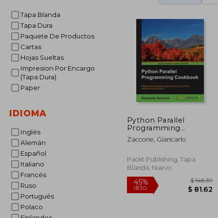
Tapa Blanda
Tapa Dura
Paquete De Productos
Cartas
Hojas Sueltas
Impresion Por Encargo
(Tapa Dura)
Paper
IDIOMA
Python Parallel
Programming
Inglés
Cookbook (en Inglés)
Zaccone, Giancarlo
Alemán
Español
Packt Publishing, Tapa
Italiano
Blanda, Nuevo
Francés
Ruso
Portugués
Polaco
Finlandes