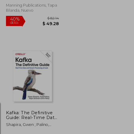
Manning Publications, Tapa
Blanda, Nuevo
$ 117.89
$ 82.14
40%
dcto.
$ 70.73
$ 49.28
Kafka: The Definitive
Guide: Real-Time Data
and Stream
Shapira, Gwen ; Palino,
Processing at Scale
Todd ; Sivaram, Rajini
(en Inglés)