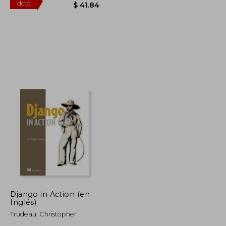
$ 69.15
$ 76.08
45%
dcto.
$ 38.03
$ 41.84
Django in Action (en
Inglés)
Trudeau, Christopher