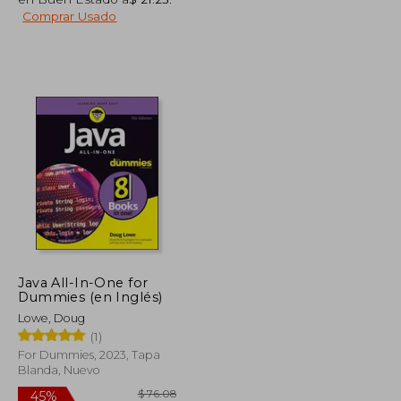
$ 175.23
$ 45.49
45%
Comprar Usado
dcto.
$ 96.38
$ 25.02
Java All-In-One for
Dummies (en Inglés)
Lowe, Doug
(1)
For Dummies, 2023, Tapa
Blanda, Nuevo