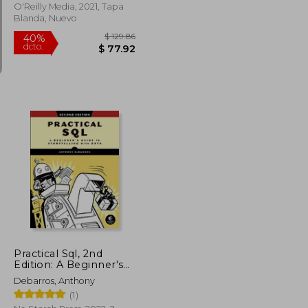
O'Reilly Media, 2021, Tapa
Blanda, Nuevo
$ 102.16
$ 129.86
40%
dcto.
$ 56.19
$ 77.92
Practical Sql, 2nd
Edition: A Beginner's
Guide to Storytelling
Debarros, Anthony
With Data (en Inglés)
(1)