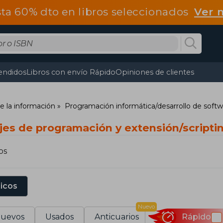
ta 60% dto en libros seleccionados
Ver 
endidos
Libros con envío Rápido
Opiniones de clientes
e la información
Programación informática/desarrollo de soft
jes de programación y extensión/scriptin
os
sicos
Nuevo
uevos
Usados
Anticuarios
Rápido