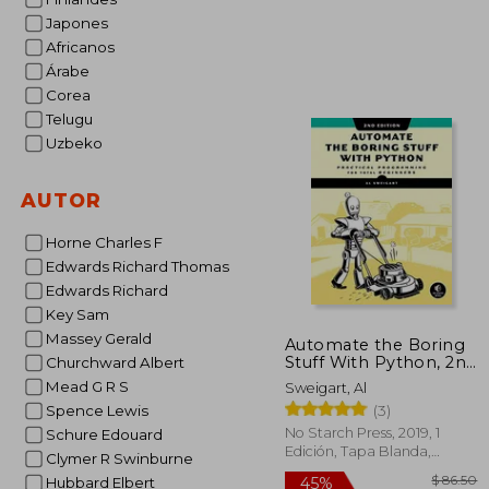
$ 
45%
Japones
dcto.
$ 
Africanos
Árabe
Corea
Telugu
Uzbeko
AUTOR
Horne Charles F
Edwards Richard Thomas
Edwards Richard
Key Sam
Massey Gerald
Automate the Boring
Stuff With Python, 2nd
Churchward Albert
Edition: Practical
Mead G R S
Sweigart, Al
Programming for
(3)
Spence Lewis
Total Beginners (en
Inglés)
No Starch Press, 2019, 1
Schure Edouard
Edición, Tapa Blanda,
Clymer R Swinburne
Nuevo
Hubbard Elbert