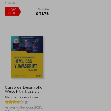
Modeling and
Nuevo
Understanding Data
(en Inglés)
Curso de Desarrollo
Web. Html, css y
Javascript. Edición
$ 95.59
$ 119.64
40%
Mario Rubiales Gomez
2021
dcto.
$ 57.35
$ 71.78
(1)
Anaya Multimedia, 2021, 1