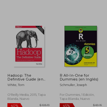
148.39
45%
dcto.
81.62
$ 27.95
Hadoop: The
R All-In-One for
Definitive Guide (en
Dummies (en Inglés)
Inglés)
White, Tom
Schmuller, Joseph
O'Reilly Media, 2015, Tapa
For Dummies, 1 Edición,
Blanda, Nuevo
Tapa Blanda, Nuevo