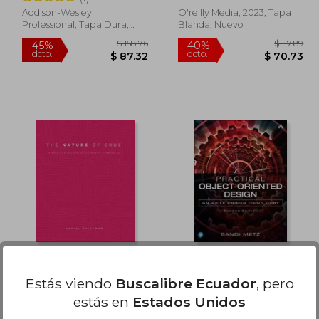
Addison-Wesley
O'reilly Media, 2023, Tapa
Professional, Tapa Dura,
Blanda, Nuevo
Nuevo
 117.89
$ 158.76
45%
40%
dcto.
dcto.
70.73
$ 87.32
The Nature of Code:
Practical Object-
Simulating Natural
Oriented Design: An
Estás viendo
Buscalibre Ecuador
, pero
Systems With
Agile Primer Using
Shiffman, Daniel
Metz, Sandi
estás en
Estados Unidos
Processing (en Inglés)
Ruby (en Inglés)