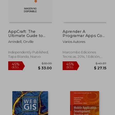
AppCraft: The
Aprender A
Ultimate Guide to
Programar Apps Con
Building Apps:
Html5 Css Y
Arrindell, Orville
Varios Autores
Whether you are a
Javascript
beginner or an
experienced
Independently Published,
Marcombo Ediciones
developer (en Inglés)
Tapa Blanda, Nuevo
Tecnicas, 2014, 1 Edición,
Nuevo
$ 358.97
$ 343.
40%
40%
dcto.
dcto.
$ 215.38
$ 206.