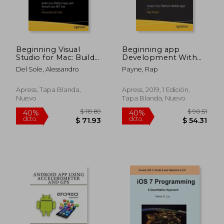
$ 220.86
$ 295.
40%
40%
dcto.
dcto.
$ 132.52
$ 177.
Beginning Visual
Beginning app
Studio for Mac: Build
Development With
Cross-Platform Apps
Flutter: Create Cross-
Del Sole, Alessandro
Payne, Rap
with Xamarin and
Platform Mobile
.NET Core (en Inglés)
Apps (en Inglés)
Apress, Tapa Blanda,
Apress, 2019, 1 Edición,
Nuevo
Tapa Blanda, Nuevo