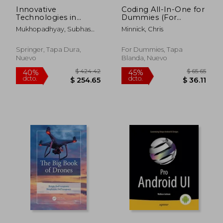
Innovative
Coding All-In-One for
Technologies in
Dummies (For
Intelligent Systems
Dummies (Computer
Mukhopadhyay, Subhas
Minnick, Chris
and Industrial
(en Inglés)
Chandra ; Senanayake, S.
Applications: Citisia
M. Namal Arosha ;
2022 (en Inglés)
Springer, Tapa Dura,
For Dummies, Tapa
Withana, P. W. Chandana
Nuevo
Blanda, Nuevo
$ 49.43
$ 79.
45%
40%
dcto.
dcto.
$ 27.18
$ 47.