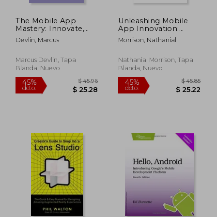
The Mobile App
Unleashing Mobile
Mastery: Innovate,
App Innovation:
design, and thrive in
Mastering Mobile
Devlin, Marcus
Morrison, Nathanial
the app ecosystem
App Development:
(en Inglés)
Advanced Techniques
and Best Practices
Marcus Devlin, Tapa
Nathanial Morrison, Tapa
(en Inglés)
Blanda, Nuevo
Blanda, Nuevo
$ 134.93
$ 69.
45%
45%
dcto.
dcto.
$ 74.21
$ 38.