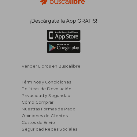
$ 424.42
$ 65.
40%
45%
¡Descárgate la App GRATIS!
dcto.
dcto.
$ 254.65
$ 36.
Vender Libros en Buscalibre
Términos y Condiciones
Políticas de Devolución
Privacidad y Seguridad
Cómo Comprar
Nuestras Formas de Pago
Opiniones de Clientes
Costos de Envío
Seguridad Redes Sociales