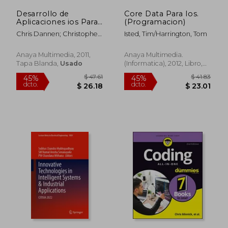
Desarrollo de
Core Data Para Ios.
Aplicaciones ios Para
(Programacion)
Redes Sociales
Chris Dannen; Christopher
Isted, Tim/Harrington, Tom
White
Anaya Multimedia, 2011,
Anaya Multimedia.
Tapa Blanda,
Usado
(Informatica), 2012, Libro,
Usado
$ 45.96
$ 45.
45%
45%
dcto.
dcto.
$ 25.28
$ 25.