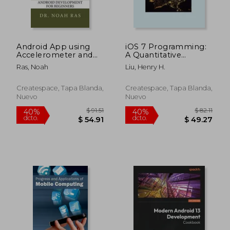
$ 76.51
$ 183.
40%
45%
dcto.
dcto.
$ 45.91
$ 100.
Android App using
iOS 7 Programming:
Accelerometer and
A Quantitative
GPS (en Inglés)
Approach (en Inglés)
Ras, Noah
Liu, Henry H.
Createspace, Tapa Blanda,
Createspace, Tapa Blanda,
Nuevo
Nuevo