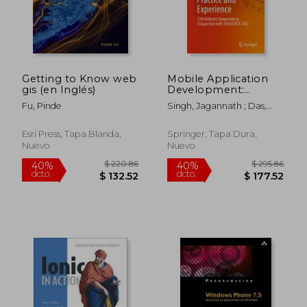
Getting to Know web
Mobile Application
gis (en Inglés)
Development:
Practice and
Fu, Pinde
Singh, Jagannath ; Das,
Experience: 12th
Debasish ; Kumar, Lov
Industry Symposium
in Conjunction with
Esri Press, Tapa Blanda,
Springer, Tapa Dura,
18th Icdcit 2022 (en
Nuevo
Nuevo
Inglés)
$ 59.99
$ 49.
45%
45%
dcto.
dcto.
$ 33.00
$ 27.