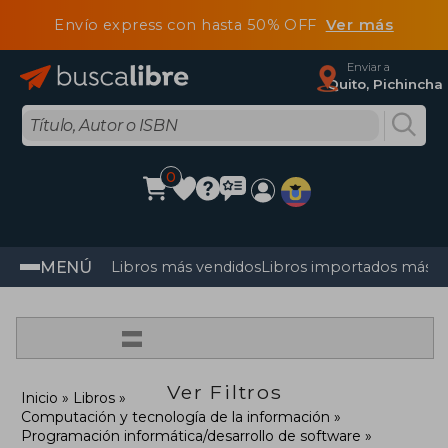
Envío express con hasta 50% OFF
Ver más
Enviar a
Quito, Pichincha
0
MENÚ
Libros más vendidos
Libros importados más v
=
Ver Filtros
Inicio
Libros
Computación y tecnología de la información
Programación informática/desarrollo de software