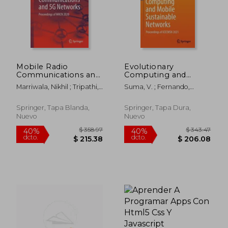
Mobile Radio
Evolutionary
Communications and
Computing and
5g Networks:
Mobile Sustainable
Marriwala, Nikhil ; Tripathi,
Suma, V. ; Fernando,
Proceedings of Mrcn
Networks:
C. C. ; Kumar, Dinesh
Xavier ; Du, Ke-Lin
2020 (en Inglés)
Proceedings of
Icecmsn 2021 (en
Springer, Tapa Blanda,
Springer, Tapa Dura,
Inglés)
Nuevo
Nuevo
$ 140.03
$ 325.
45%
40%
dcto.
dcto.
$ 77.02
$ 195.