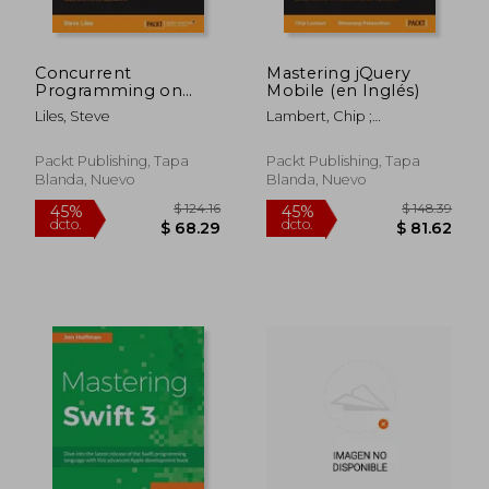
Concurrent
Mastering jQuery
Programming on
Mobile (en Inglés)
Android (en Inglés)
Liles, Steve
Lambert, Chip ;
Patwardhan, Shreerang
Packt Publishing, Tapa
Packt Publishing, Tapa
Blanda, Nuevo
Blanda, Nuevo
$ 194.83
$ 134.
45%
45%
dcto.
dcto.
$ 107.16
$ 74.