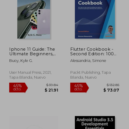
$ 355.86
$ 60.
40%
45%
dcto.
dcto.
$ 213.52
$ 33.
Iphone 11 Guide: The
Flutter Cookbook -
Ultimate Beginners,
Second Edition: 100+
Dummies and
real-world recipes to
Buoy, Kyle G.
Alessandria, Simone
Seniors'S Tips and
build cross-platform
Tricks Manual on how
applications with
to use Your Phone
Flutter 3.x powered
User Manual Press, 2021,
Packt Publishing, Tapa
Optimally (en Inglés)
by Dart 3 (alpha) (en
Tapa Blanda, Nuevo
Blanda, Nuevo
Inglés)