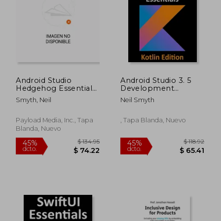
Android Studio
Android Studio 3. 5
$ 39.84
$ 132.
Hedgehog Essentials
Development
45%
45%
- Java Edition:
Essentials - Kotlin
dcto.
dcto.
$ 21.91
$ 73.
Smyth, Neil
Neil Smyth
Developing Android
Edition: Developing
Apps Using Android
Android 10 (q) Apps
Studio 2023.1.1 and
Using Android Studio
Payload Media, Inc., Tapa
, Tapa Blanda, Nuevo
Java (en Inglés)
3. 5, Kotlin and
Blanda, Nuevo
Android Jetpack