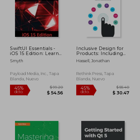
SwiftUI Essentials -
Inclusive Design for
iOS 15 Edition: Learn
Products: Including
to Develop IOS Apps
Your Missing 20% by
Smyth
Hassell, Jonathan
Using SwiftUI, Swift
Embedding Web and
5.5 and Xcode 13 (en
Mobile Accessibility
$ 134.95
$ 118
45%
45%
Inglés)
(en Inglés)
dcto.
dcto.
Payload Media, Inc., Tapa
Rethink Press, Tapa
$ 74.22
$ 65.
Blanda, Nuevo
Blanda, Nuevo