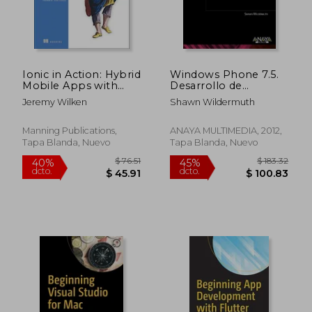
Ionic in Action: Hybrid
Windows Phone 7.5.
Mobile Apps with
Desarrollo de
Ionic and AngularJS
aplicaciones con
Jeremy Wilken
Shawn Wildermuth
Silverlight
(Programación)
Manning Publications,
ANAYA MULTIMEDIA, 2012,
Tapa Blanda, Nuevo
Tapa Blanda, Nuevo