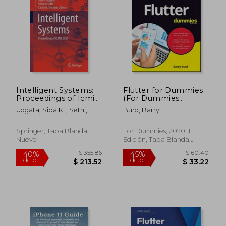
$ 36.72
$ 826.
45%
45%
dcto.
dcto.
$ 20.20
$ 454.
Intelligent Systems:
Flutter for Dummies
Proceedings of Icmib
(For Dummies
2020 (en Inglés)
(Computer (en
Udgata, Siba K. ; Sethi,
Burd, Barry
Inglés)
Srinivas ; Srirama, Satish N.
Springer, Tapa Blanda,
For Dummies, 2020, 1
Nuevo
Edición, Tapa Blanda,
Nuevo