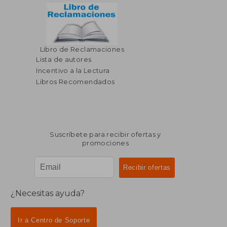
Libro de Reclamaciones
$ 143.39
$ 100.
40%
40%
dcto.
dcto.
Lista de autores
$ 86.03
$ 60.
Incentivo a la Lectura
Libros Recomendados
Suscríbete para recibir ofertas y
promociones
¿Necesitas ayuda?
Ir a Centro de Soporte