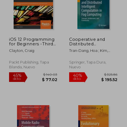
iOS 12 Programming
Cooperative and
for Beginners -Third
Distributed
Edition (en Inglés)
Intelligent
Clayton, Craig
Tran-Dang, Hoa ; Kim,
Computation in Fog
Dong-Seong
Computing:
Concepts,
Packt Publishing, Tapa
Springer, Tapa Dura,
Architectures, and
Blanda, Nuevo
Nuevo
Frameworks (en
Inglés)
$ 134.93
$ 101.
45%
45%
dcto.
dcto.
$ 74.21
$ 56.