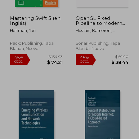
Mastering Swift 3 (en
OpenGL Fixed
Inglés)
Pipeline to Modern
Pipeline: Evolution in
Hoffman, Jon
Hussain, Kameron ;
Graphics
Hussain, Frahaan
Programming (en
Inglés)
Packt Publishing, Tapa
Sonar Publishing, Tapa
Blanda, Nuevo
Blanda, Nuevo
$ 132.26
$ 148.
45%
45%
dcto.
dcto.
$ 72.74
$ 81.