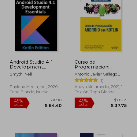
Android Studio 4. 1
Curso de
Development
Programacion:
Essentials - Kotlin
Android con Kotlin
Smyth, Neil
Antonio Javier Gallego
Edition: Developing
(Manuales
Sanchez
(1)
Android 11 Apps
Imprescindibles)
Using Android Studio
Payload Media, Inc., 2020,
Anaya Multimedia, 2021, 1
4. 1, Kotlin and
Tapa Blanda, Nuevo
Edición, Tapa Blanda,
Android Jetpack (en
Nuevo
Inglés)