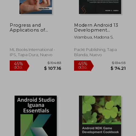
Progress and
Modern Android 13
$ 119.89
$ 90.
Applications of
Development
40%
40%
Mobile Computing
Cookbook: Over 70
dcto.
dcto.
$ 71.93
$ 54.
Wambua, Madona S.
recipes to solve
Android
development issues
ML Books International -
Packt Publishing, Tapa
and create better
IPS, Tapa Dura, Nuevo
Blanda, Nuevo
apps with Kotlin and
Jetpack Compose
(en Inglés)