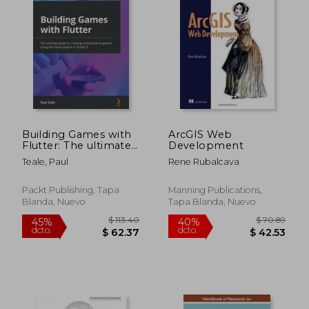
$ 117.10
$ 68.
45%
45%
dcto.
dcto.
$ 64.40
$ 37.
Building Games with
ArcGIS Web
Flutter: The ultimate
Development
guide to creating
Teale, Paul
Rene Rubalcava
multiplatform games
using the Flame
engine in Flutter 3
Packt Publishing, Tapa
Manning Publications,
(en Inglés)
Blanda, Nuevo
Tapa Blanda, Nuevo