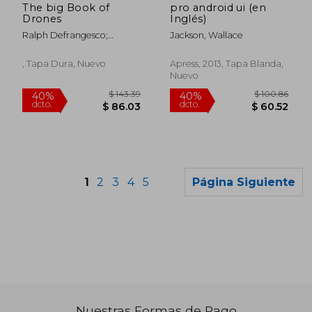
The big Book of
pro android ui (en
Drones
Inglés)
Ralph Defrangesco;
Jackson, Wallace
Stephanie Defrangesco
, Tapa Dura, Nuevo
Apress, 2013, Tapa Blanda,
Nuevo
1
2
3
4
5
Página Siguiente
Nuestras Formas de Pago