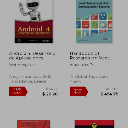
$ 113.40
$ 70.
45%
40%
dcto.
dcto.
$ 62.37
$ 42.
Android 4. Desarrollo
Handbook of
de Aplicaciones
Research on Next
Generation Mobile
Wei-Meng Lee
Athanasios D.
Communication
Panagopoulos
Systems (Advances in
Wireless
Anaya Multimedia, 2012,
IGI Global, Tapa Dura,
Technologies and
Tapa Blanda,
Usado
Nuevo
Telecommunication)