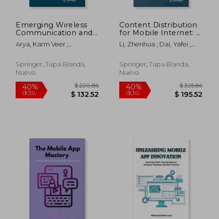
Emerging Wireless
Content Distribution
Communication and
for Mobile Internet: A
Network
Cloud-Based
Arya, Karm Veer ;
Li, Zhenhua ; Dai, Yafei ;
Technologies:
Approach (en Inglés)
Bhadoria, Robin Singh ;
Chen, Guihai
Principle, Paradigm
Chaudhari, Narendra S.
and Performance (en
Springer, Tapa Blanda,
Springer, Tapa Blanda,
Inglés)
Nuevo
Nuevo
$ 124.16
$ 148.
45%
45%
dcto.
dcto.
$ 68.29
$ 81.