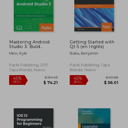
Mastering Android
Getting Started with
Studio 3: Build
Qt 5 (en Inglés)
Dynamic And Robust
Mew, Kyle
Baka, Benjamin
Android Applications
(en Inglés)
Packt Publishing, 2017,
Packt Publishing, Tapa
Tapa Blanda, Nuevo
Blanda, Nuevo
$ 99.20
$ 55.
45%
45%
dcto.
dcto.
$ 54.56
$ 30.