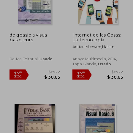
de qbasic a visual
Internet de las Cosas:
basic. curs
La Tecnología
Revolucionaria que
Adrian Mcewen,Hakim
Todo lo Conecta
Cassimally
Ra-Ma Editorial,
Usado
Anaya Multimedia, 2014,
Tapa Blanda,
Usado
$ 55.72
$ 55.
45%
45%
dcto.
dcto.
$ 30.65
$ 30.