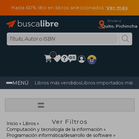
Hasta 60% dto en libros seleccionados
Ver más
Enviar a
Quito, Pichincha
0
MENÚ
Libros más vendidos
Libros importados más v
=
Ver Filtros
Inicio
Libros
Computación y tecnología de la información
Programación informática/desarrollo de software