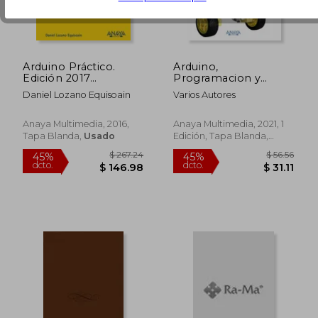
$ 33.66
$ 73.
45%
45%
dcto.
dcto.
$ 18.51
$ 40.
Arduino Práctico.
Arduino,
Edición 2017
Programacion y
(Manuales
Robotica
Daniel Lozano Equisoain
Varios Autores
Imprescindibles)
Anaya Multimedia, 2016,
Anaya Multimedia, 2021, 1
Tapa Blanda,
Usado
Edición, Tapa Blanda,
Nuevo