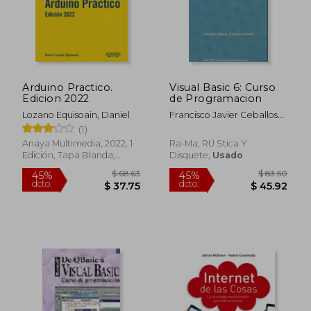
Arduino Practico.
Visual Basic 6: Curso
Edicion 2022
de Programacion
Lozano Equisoain, Daniel
Francisco Javier Ceballos
Sierra
(1)
Anaya Multimedia, 2022, 1
Ra-Ma, RÚ Stica Y
Edición, Tapa Blanda,
Disquete,
Usado
Nuevo
$ 68.63
$ 83.
45%
45%
dcto.
dcto.
$ 37.75
$ 45.