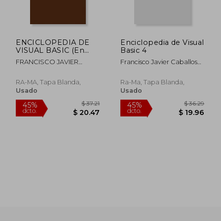
ENCICLOPEDIA DE
Enciclopedia de Visual
$ 267.24
$ 56.
45%
45%
VISUAL BASIC (En
Basic 4
dcto.
dcto.
$ 146.98
$ 31.
papel)
FRANCISCO JAVIER
Francisco Javier Caballos
CEBALLOS SIERRA
Sierra
RA-MA, Tapa Blanda,
Ra-Ma, Tapa Blanda,
Usado
Usado