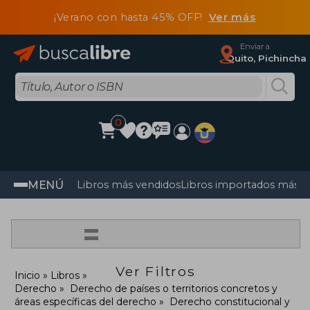
¡Verano con hasta 45% OFF!
Ver más
Enviar a
Quito, Pichincha
0
MENÚ
Libros más vendidos
Libros importados más v
=
Ver Filtros
Inicio
Libros
Derecho
Derecho de países o territorios concretos y
áreas específicas del derecho
Derecho constitucional y