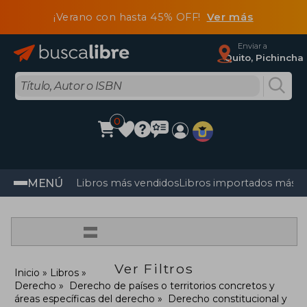
¡Verano con hasta 45% OFF!
Ver más
Enviar a
Quito, Pichincha
0
MENÚ
Libros más vendidos
Libros importados más v
=
Ver Filtros
Inicio
Libros
Derecho
Derecho de países o territorios concretos y
áreas específicas del derecho
Derecho constitucional y