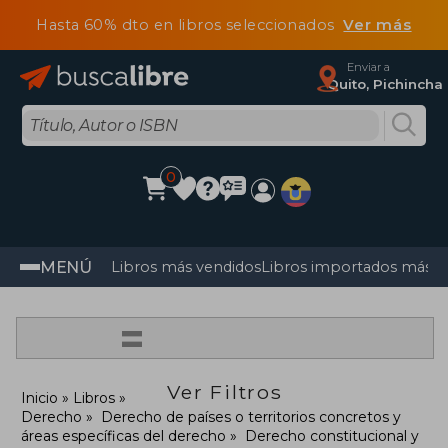
Hasta 60% dto en libros seleccionados
Ver más
Enviar a
Quito, Pichincha
0
MENÚ
Libros más vendidos
Libros importados más v
=
Ver Filtros
Inicio
Libros
Derecho
Derecho de países o territorios concretos y
áreas específicas del derecho
Derecho constitucional y