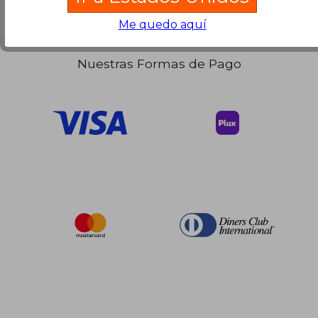
$ 99.05
$ 20.
45%
28%
Me quedo aquí
dcto.
dcto.
$ 54.48
$ 14.
Nuestras Formas de Pago