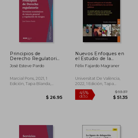
Principios de
Nuevos Enfoques en
Derecho Regulatorio:
el Estudio de la
Sectores Económicos
Accesibilidad
José Esteve Pardo
Félix Fajardo Magraner
Estratégicos y
Regulación de
Riesgos (Derecho de
Marcial Pons, 2021, 1
Universitat De València,
los Servicios Públicos)
Edición, Tapa Blanda,
2022, 1 Edición, Tapa
Nuevo
Blanda, Nuevo
$ 93.
45%
dcto.