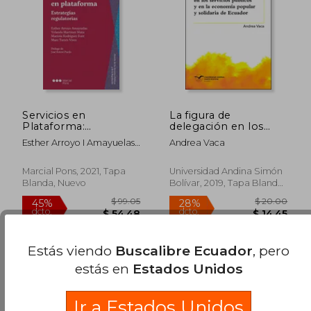
$ 26.95
$ 51.
Servicios en
La figura de
Plataforma:
delegación en los
Estrategias
servicios públicos y
Esther Arroyo I Amayuelas;
Andrea Vaca
Regulatorias
en la economía
Yolanda Mart&Iacute;Nez
(Derecho de los
popular y solidaria de
Mata; Mariola
Servicios Públicos)
Ecuador
Marcial Pons, 2021, Tapa
Universidad Andina Simón
Rodr&Iacute;Guez Font;
Blanda, Nuevo
Bolívar, 2019, Tapa Blanda,
Marc Tarr&Eacute;S Vives
Nuevo
Estás viendo
Buscalibre Ecuador
, pero
estás en
Estados Unidos
Ir a Estados Unidos