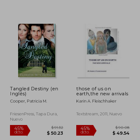
dcto.
dcto.
$ 28.96
$ 34.
Tangled Destiny (en
those of us on
Inglés)
earth,the new arrivals
Cooper, Patricia M.
Karin A. Fleischhaker
FriesenPress, Tapa Dura,
Textstream, 2011, Nuevo
Nuevo