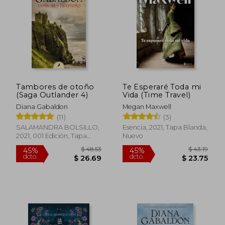
Tambores de otoño
Te Esperaré Toda mi
(Saga Outlander 4)
Vida (Time Travel)
$ 58.45
$ 48.
45%
45%
dcto.
dcto.
$ 32.15
$ 26.
Diana Gabaldon
Megan Maxwell
(11)
(3)
SALAMANDRA BOLSILLO,
Esencia, 2021, Tapa Blanda,
2021, 001 Edición, Tapa
Nuevo
Blanda, Nuevo