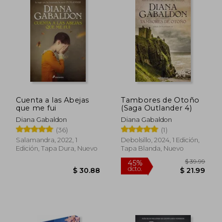
Cuenta a las Abejas
Tambores de Otoño
que me fui
(Saga Outlander 4)
Diana Gabaldon
Diana Gabaldon
(36)
(1)
Salamandra, 2022, 1
Debolsillo, 2024, 1 Edición,
Edición, Tapa Dura, Nuevo
Tapa Blanda, Nuevo
$ 39.99
$ 45.
45%
45%