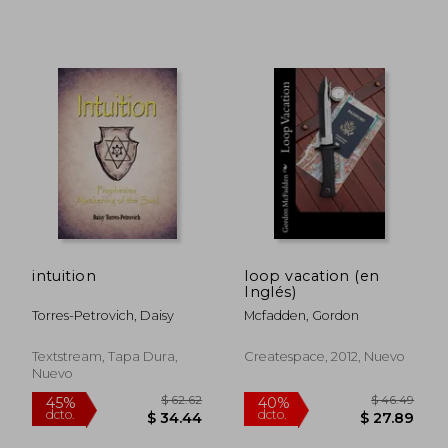
$ 54.46
$ 57.
40%
45%
dcto.
dcto.
$ 32.68
$ 31.
intuition
loop vacation (en
Inglés)
Torres-Petrovich, Daisy
Mcfadden, Gordon
Textstream, Tapa Dura,
Createspace, 2012, Nuevo
Nuevo