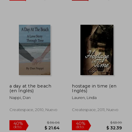
a day at the beach
hostage in time (en
(en Inglés)
Inglés)
Nappi, Dan
Lauren, Linda
Createspace, 2010, Nuevo
Createspace, 2011, Nuevo
$ 48.26
$ 57.
40%
40%