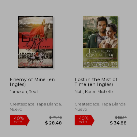
$ 91.32
$ 90.
45%
45%
dcto.
dcto.
$ 50.23
$ 49.
Enemy of Mine (en
Lost in the Mist of
Inglés)
Time (en Inglés)
Jameson, Red L.
Nutt, Karen Michelle
Createspace, Tapa Blanda,
Createspace, Tapa Blanda,
Nuevo
Nuevo