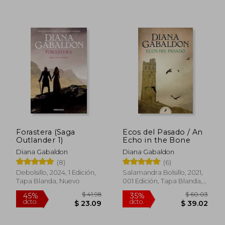
$ 39.
45%
dcto.
$ 30.88
$ 21.
Forastera (Saga
Ecos del Pasado / An
Outlander 1)
Echo in the Bone
Diana Gabaldon
Diana Gabaldon
(8)
(6)
Debolsillo, 2024, 1 Edición,
Salamandra Bolsillo, 2021,
Tapa Blanda, Nuevo
001 Edición, Tapa Blanda,
Nuevo