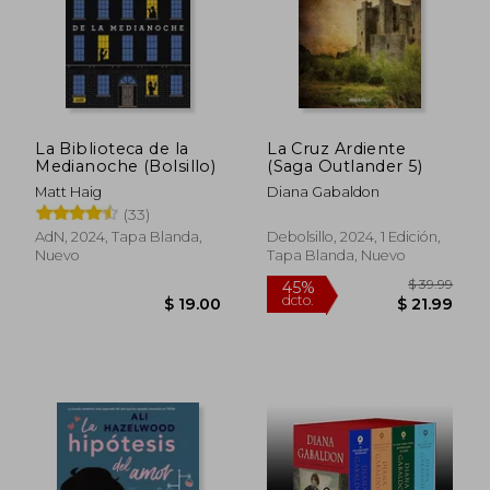
La Biblioteca de la
La Cruz Ardiente
Medianoche (Bolsillo)
(Saga Outlander 5)
Matt Haig
Diana Gabaldon
(33)
AdN, 2024, Tapa Blanda,
Debolsillo, 2024, 1 Edición,
Nuevo
Tapa Blanda, Nuevo
$ 39.
45%
dcto.
$ 19.00
$ 21.