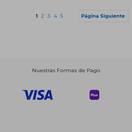
1
2
3
4
5
Página Siguiente
Nuestras Formas de Pago
$ 46.96
$ 44.
40%
40%
dcto.
dcto.
$ 28.18
$ 26.