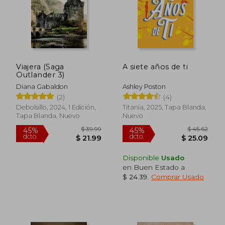
Viajera (Saga
A siete años de ti
Outlander 3)
Diana Gabaldon
Ashley Poston
(2)
(4)
Debolsillo, 2024, 1 Edición,
Titania, 2025, Tapa Blanda,
Tapa Blanda, Nuevo
Nuevo
Disponible
Usado
en Buen Estado a
$ 24.39
.
Comprar Usado
$ 42.02
$ 51
45%
45%
dcto.
dcto.
$ 23.11
$ 28.