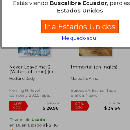
Estás viendo
Buscalibre Ecuador
, pero e
Estados Unidos
Ir a Estados Unidos
Me quedo aquí
Never Leave me: 2
Immortal (en Inglés)
(Waters of Time) (en
Inglés)
Hedlund, Jody
Meredith, Anne
Fleming H. Revell
Bureeda A. Bruner, Tapa
Company, 2022, Tapa
Blanda, Nuevo
Blanda, Nuevo
$ 39.
45%
dcto.
$ 25.17
$ 21.
Disponible
Usado
en Buen Estado a
$ 21.16
.