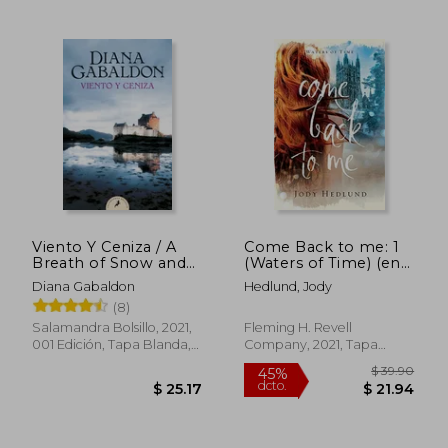
Viento Y Ceniza / A
Come Back to me: 1
Breath of Snow and
(Waters of Time) (en
Ashes
Inglés)
$ 41.98
$ 60.
45%
35%
Diana Gabaldon
Hedlund, Jody
dcto.
dcto.
$ 23.09
$ 39.
(8)
Salamandra Bolsillo, 2021,
Fleming H. Revell
001 Edición, Tapa Blanda,
Company, 2021, Tapa
Nuevo
Blanda, Nuevo