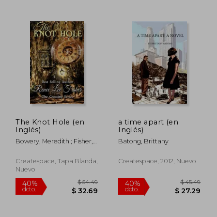
$ 62.62
$ 46.
45%
40%
The Knot Hole (en
a time apart (en
dcto.
dcto.
$ 34.44
$ 27.
Inglés)
Inglés)
Bowery, Meredith ; Fisher,
Batong, Brittany
Renee Lee
Createspace, Tapa Blanda,
Createspace, 2012, Nuevo
Nuevo