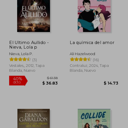
El Ultimo Aullido -
La química del amor
Nieva, Lola p
Nieva, Lola P.
Ali Hazelwood
(3)
(16)
Vestales,, 2012, Tapa
Contraluz, 2024, Tapa
Blanda, Nuevo
Blanda, Nuevo
$ 34.67
$ 38
45%
45%
dcto.
dcto.
$ 19.07
$ 21.