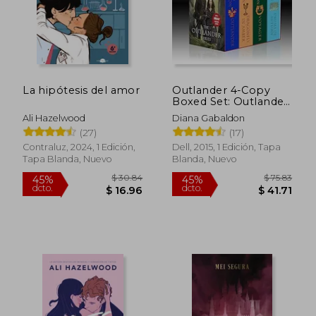
La hipótesis del amor
Outlander 4-Copy
Boxed Set: Outlander,
Dragonfly in Amber,
Ali Hazelwood
Diana Gabaldon
Voyager, Drums of
(27)
(17)
Autumn (en Inglés)
Contraluz, 2024, 1 Edición,
Dell, 2015, 1 Edición, Tapa
Tapa Blanda, Nuevo
Blanda, Nuevo
$ 30.84
$ 75.
45%
45%
dcto.
dcto.