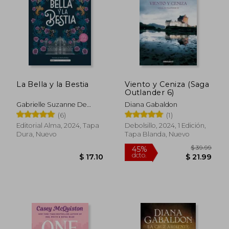
La Bella y la Bestia
Viento y Ceniza (Saga
Outlander 6)
Gabrielle Suzanne De
Diana Gabaldon
Vileneuve
(6)
(1)
$ 48.53
$ 43.
45%
45%
Editorial Alma, 2024, Tapa
Debolsillo, 2024, 1 Edición,
dcto.
dcto.
$ 26.69
$ 23.
Dura, Nuevo
Tapa Blanda, Nuevo