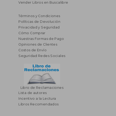
Vender Libros en Buscalibre
Términos y Condiciones
Políticas de Devolución
Privacidad y Seguridad
Cómo Comprar
Nuestras Formas de Pago
Opiniones de Clientes
Costos de Envío
Seguridad Redes Sociales
Libro de Reclamaciones
Lista de autores
$ 54.49
$ 45.
40%
40%
Incentivo a la Lectura
dcto.
dcto.
$ 32.69
$ 27.
Libros Recomendados