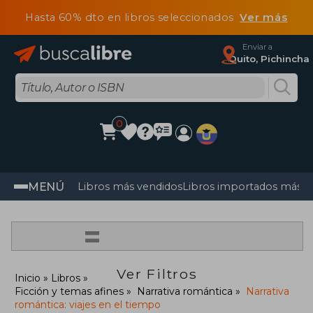
Hasta 60% dto en libros seleccionados
Ver más
Enviar a
Quito, Pichincha
0
MENÚ
Libros más vendidos
Libros importados más v
=
Ver Filtros
Inicio
Libros
Ficción y temas afines
Narrativa romántica
Narrativa
romántica: viajes en el tiempo