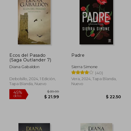
$ 52.89
$ 47.
45%
45%
dcto.
dcto.
$ 29.09
$ 26.
Ecos del Pasado
Padre
(Saga Outlander 7)
Diana Gabaldon
Sierra Simone
(40)
Debolsillo, 2024, 1 Edición,
Vera, 2024, Tapa Blanda,
Tapa Blanda, Nuevo
Nuevo