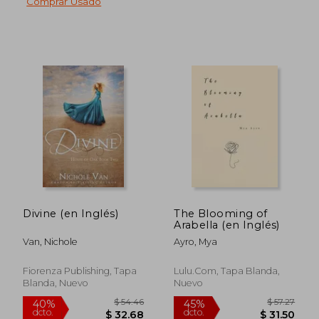
Comprar Usado
Divine (en Inglés)
The Blooming of
Arabella (en Inglés)
Van, Nichole
Ayro, Mya
Fiorenza Publishing, Tapa
Lulu.com, Tapa Blanda,
Blanda, Nuevo
Nuevo
$ 48.39
$ 45.
40%
45%
dcto.
dcto.
$ 29.03
$ 24.