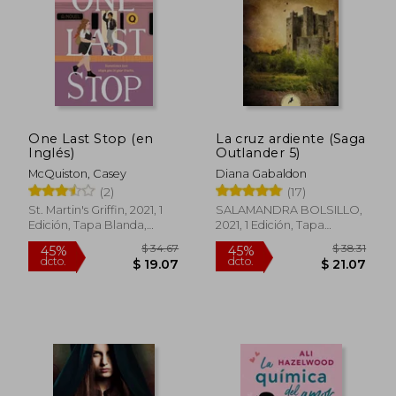
One Last Stop (en
La cruz ardiente (Saga
Inglés)
Outlander 5)
McQuiston, Casey
Diana Gabaldon
(2)
(17)
St. Martin's Griffin, 2021, 1
SALAMANDRA BOLSILLO,
Edición, Tapa Blanda,
2021, 1 Edición, Tapa
$ 39.
Nuevo
Blanda, Nuevo
45%
dcto.
$ 17.10
$ 21.