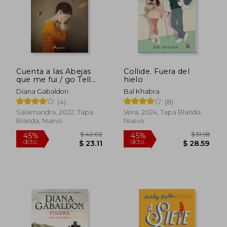
Cuenta a las Abejas
Collide. Fuera del
que me fui / go Tell
hielo
the Bees That i'm
Diana Gabaldon
Bal Khabra
Gone (Forastera)
(4)
(8)
(Spanish Edition)
[Soft Cover ]
Salamandra, 2022, Tapa
Vera, 2024, Tapa Blanda,
Blanda, Nuevo
Nuevo
$ 61.38
40%
dcto.
$ 36.83
$ 14.