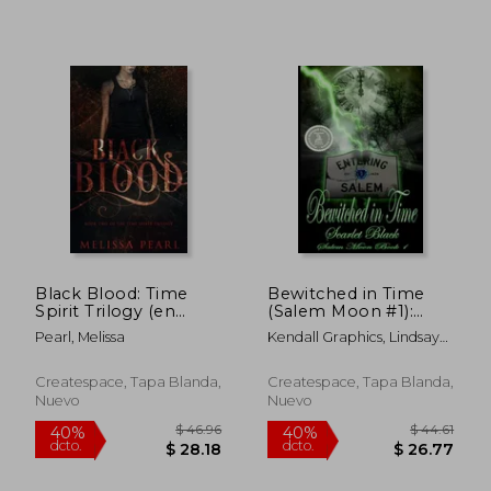
$ 36.06
$ 53.
40%
40%
dcto.
dcto.
$ 21.64
$ 32.
Black Blood: Time
Bewitched in Time
Spirit Trilogy (en
(Salem Moon #1):
Inglés)
New Adult Time-
Pearl, Melissa
Kendall Graphics, Lindsay
Travel Romance (en
Anne ; Black, Scarlet
Inglés)
Createspace, Tapa Blanda,
Createspace, Tapa Blanda,
Nuevo
Nuevo