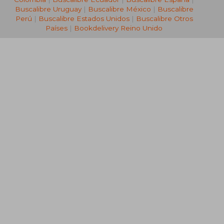
Buscalibre Uruguay
|
Buscalibre México
|
Buscalibre
Perú
|
Buscalibre Estados Unidos
|
Buscalibre Otros
Países
|
Bookdelivery Reino Unido