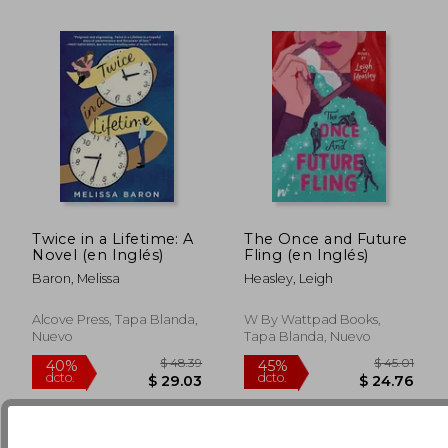
Twice in a Lifetime: A
The Once and Future
Novel (en Inglés)
Fling (en Inglés)
Baron, Melissa
Heasley, Leigh
Alcove Press, Tapa Blanda,
W By Wattpad Books,
$ 51.98
$ 75
45%
45%
Nuevo
Tapa Blanda, Nuevo
dcto.
dcto.
$ 28.59
$ 41.