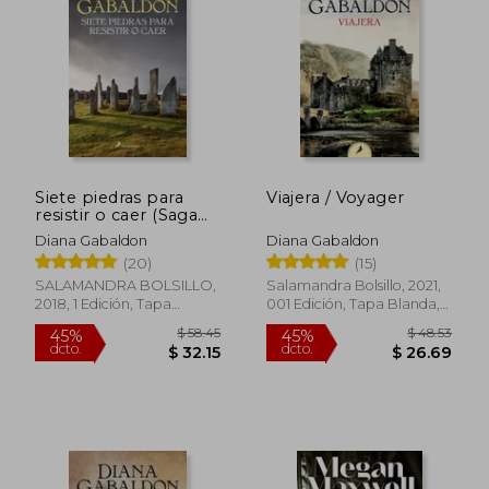
$ 39.99
45%
dcto.
$ 21.99
$ 22.
Siete piedras para
Viajera / Voyager
resistir o caer (Saga
Claire Randall)
Diana Gabaldon
Diana Gabaldon
(20)
(15)
SALAMANDRA BOLSILLO,
Salamandra Bolsillo, 2021,
2018, 1 Edición, Tapa
001 Edición, Tapa Blanda,
Blanda, Nuevo
Nuevo