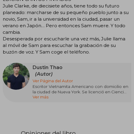
Julie Clarke, de diecisiete años, tiene todo su futuro
planeado: marcharse de su pequeño pueblo junto a su
novio, Sam, ir a la universidad en la ciudad, pasar un
verano en Japón… Pero entonces Sam muere. Y todo
cambia.
Desesperada por escucharle una vez más, Julie llama
al móvil de Sam para escuchar la grabación de su
buzón de voz. Y Sam coge el teléfono.
Dustin Thao
(Autor)
Ver Página del Autor
Escritor Vietnamita Americano con domicilio en
la ciudad de Nueva York. Se licenció en Ciencias
Ver más
Políticas en el Amherst College y actualmente
cursa un doctorado en la Northwestern
University. Escribe ficción contemporánea para
jóvenes. Has llamado a Sam es su debut en la
literatura juvenil.
Opiniones del libro