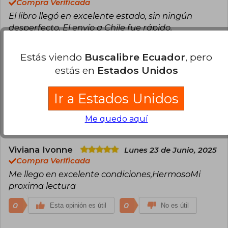
Compra Verificada
El libro llegó en excelente estado, sin ningún
desperfecto. El envío a Chile fue rápido.
1
0
Esta opinión es útil
No es útil
Estás viendo
Buscalibre Ecuador
, pero
estás en
Estados Unidos
Catita Romero
Lunes 23 de Junio, 2025
Compra Verificada
Ir a Estados Unidos
Hola el libro es tal como muestra la descripción
Me quedo aquí
0
0
Esta opinión es útil
No es útil
Viviana Ivonne
Lunes 23 de Junio, 2025
Compra Verificada
Me llego en excelente condiciones,HermosoMi
proxima lectura
0
0
Esta opinión es útil
No es útil