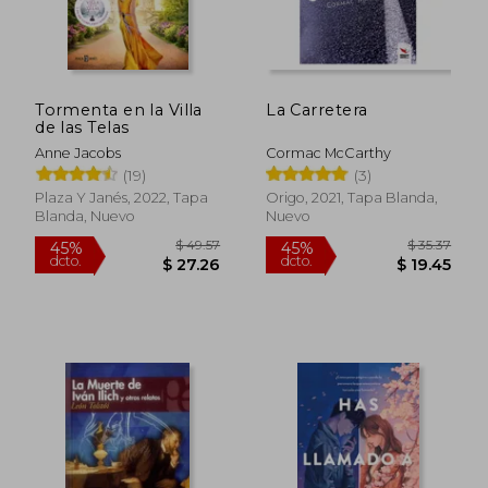
Tormenta en la Villa
La Carretera
de las Telas
Anne Jacobs
Cormac McCarthy
(19)
(3)
$ 43.12
$ 32.
45%
45%
Plaza Y Janés, 2022, Tapa
Origo, 2021, Tapa Blanda,
dcto.
dcto.
$ 23.72
$ 17.
Blanda, Nuevo
Nuevo