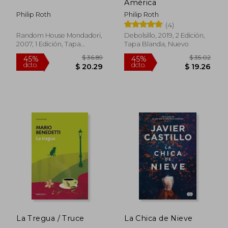
América
Philip Roth
Philip Roth
(4)
Random House Mondadori,
Debolsillo, 2019, 2 Edición,
2007, 1 Edición, Tapa
Tapa Blanda, Nuevo
Blanda, Nuevo
$ 43.74
$ 46
45%
45%
dcto.
dcto.
$ 24.06
$ 25.
La Tregua / Truce
La Chica de Nieve