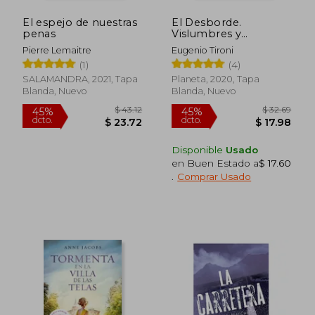
El espejo de nuestras
El Desborde.
penas
Vislumbres y
Aprendizajes del 18-O
Pierre Lemaitre
Eugenio Tironi
(1)
(4)
SALAMANDRA, 2021, Tapa
Planeta, 2020, Tapa
Blanda, Nuevo
Blanda, Nuevo
$ 122.60
$ 37.
40%
45%
dcto.
dcto.
$ 73.56
$ 20.
Disponible
Usado
en Buen Estado a
$ 17.60
.
Comprar Usado