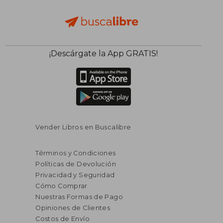
$ 35.02
$ 53.
45%
45%
dcto.
dcto.
$ 19.26
$ 29.
¡Descárgate la App GRATIS!
Vender Libros en Buscalibre
Términos y Condiciones
Políticas de Devolución
Privacidad y Seguridad
Cómo Comprar
Nuestras Formas de Pago
Opiniones de Clientes
Costos de Envío