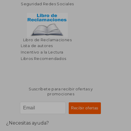
Seguridad Redes Sociales
$ 45.01
$ 33.
45%
45%
dcto.
dcto.
$ 24.76
$ 18.
Libro de Reclamaciones
Lista de autores
Incentivo a la Lectura
Libros Recomendados
Suscríbete para recibir ofertas y
promociones
¿Necesitas ayuda?