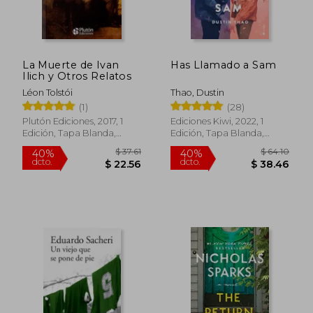
La Muerte de Ivan
Has Llamado a Sam
Ilich y Otros Relatos
Léon Tolstói
Thao, Dustin
(1)
(28)
Plutón Ediciones, 2017, 1
Ediciones Kiwi, 2022, 1
Edición, Tapa Blanda,
Edición, Tapa Blanda,
Nuevo
Nuevo
$ 49.57
$ 35.
45%
45%
dcto.
dcto.
$ 27.26
$ 19.