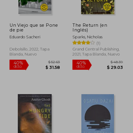
Un Viejo que se Pone
The Return (en
de pie
Inglés)
Eduardo Sacheri
Sparks, Nicholas
(1)
Debolsillo, 2022, Tapa
Grand Central Publishing,
Blanda, Nuevo
2021, Tapa Blanda, Nuevo
$ 37.61
$ 64.
40%
40%
dcto.
dcto.
$ 22.56
$ 38.