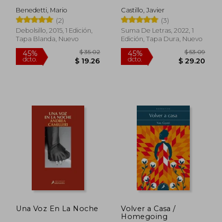
Benedetti, Mario
Castillo, Javier
(2)
(3)
Debolsillo, 2015, 1 Edición,
Suma De Letras, 2022, 1
Tapa Blanda, Nuevo
Edición, Tapa Dura, Nuevo
$ 31.70
$ 31.
45%
45%
dcto.
dcto.
$ 17.43
$ 17.
Una Voz En La Noche
Volver a Casa /
Homegoing