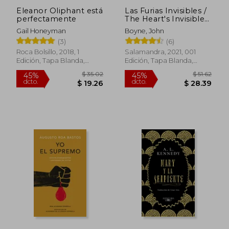
Eleanor Oliphant está
Las Furias Invisibles /
perfectamente
The Heart's Invisible
Furies
Gail Honeyman
Boyne, John
(3)
(6)
Roca Bolsillo, 2018, 1
Salamandra, 2021, 001
Edición, Tapa Blanda,
Edición, Tapa Blanda,
Nuevo
Nuevo
$ 39.70
$ 46.
45%
45%
dcto.
dcto.
$ 21.83
$ 25.