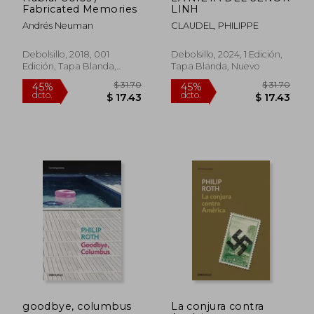
Fabricated Memories
LINH
Andrés Neuman
CLAUDEL, PHILIPPE
Debolsillo, 2018, 001
Debolsillo, 2024, 1 Edición,
Edición, Tapa Blanda,
Tapa Blanda, Nuevo
Nuevo
$ 48.16
$ 23.
45%
45%
dcto.
dcto.
$ 26.49
$ 13.
goodbye, columbus
La conjura contra