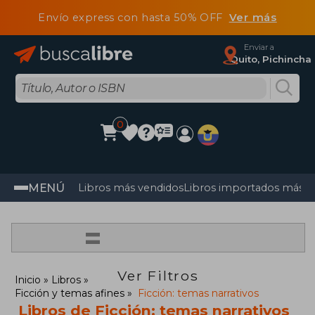
Envío express con hasta 50% OFF
Ver más
Enviar a
Quito, Pichincha
0
MENÚ
Libros más vendidos
Libros importados más v
=
Ver Filtros
Inicio
Libros
Ficción y temas afines
Ficción: temas narrativos
Libros de Ficción: temas narrativos