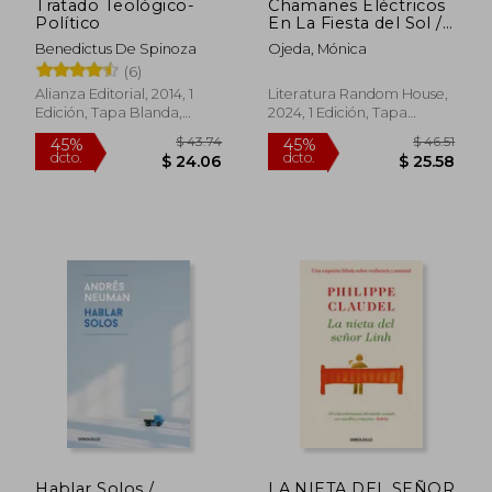
Tratado Teológico-
Chamanes Eléctricos
Político
En La Fiesta del Sol /
Electric Shamans at
Benedictus De Spinoza
Ojeda, Mónica
the Festival of T He
(6)
Sun
Alianza Editorial, 2014, 1
Literatura Random House,
Edición, Tapa Blanda,
2024, 1 Edición, Tapa
Nuevo
Blanda, Nuevo
$ 35.02
$ 51
45%
45%
dcto.
dcto.
$ 19.26
$ 28.
Hablar Solos /
LA NIETA DEL SEÑOR