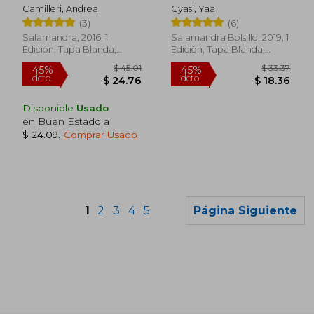
Camilleri, Andrea
Gyasi, Yaa
(3)
(6)
Salamandra, 2016, 1
Salamandra Bolsillo, 2019, 1
Edición, Tapa Blanda,
Edición, Tapa Blanda,
Nuevo
Nuevo
Disponible
Usado
en Buen Estado a
$ 24.09
.
Comprar Usado
1
2
3
4
5
Página Siguiente
$ 36.89
$ 35.
45%
45%
dcto.
dcto.
$ 20.29
$ 19.