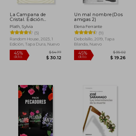
La Campana de
Un mal nombre(Dos
$ 50.87
45%
Cristal. Edición
amigas 2)
dcto.
$ 27.98
$ 12.
Ilustrada
Plath, Sylvia
Elena Ferrante
(5)
(9)
Random House, 2023, 1
Debolsillo, 2019, Tapa
Edición, Tapa Dura, Nuevo
Blanda, Nuevo