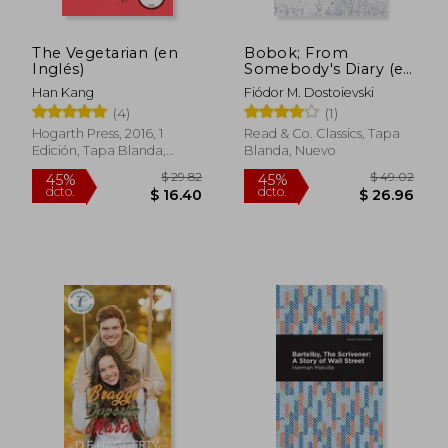
$ 27.40
45%
dcto.
$ 15.07
$ 19.
The Vegetarian (en
Bobok; From
Inglés)
Somebody's Diary (en
Inglés)
Han Kang
Fiódor M. Dostoievski
(4)
(1)
Hogarth Press, 2016, 1
Read & Co. Classics, Tapa
Edición, Tapa Blanda,
Blanda, Nuevo
Nuevo