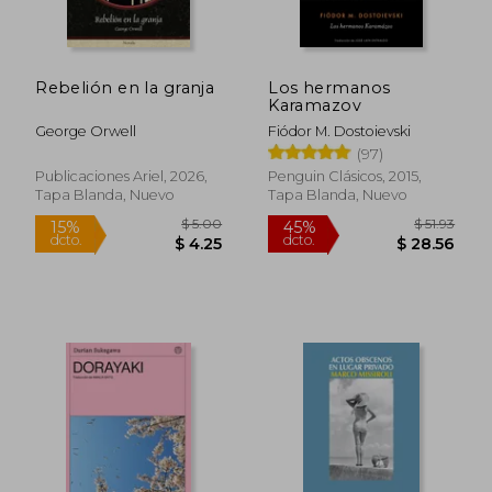
Rebelión en la granja
Los hermanos
Karamazov
George Orwell
Fiódor M. Dostoievski
(97)
Publicaciones Ariel, 2026,
Penguin Clásicos, 2015,
Tapa Blanda, Nuevo
Tapa Blanda, Nuevo
$ 5.00
$ 51
15%
45%
dcto.
dcto.
$ 4.25
$ 28.