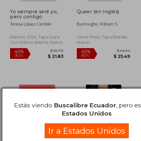
Yo siempre seré yo,
Queer (en Inglés)
pero contigo
Teresa López Cerdán
Burroughs, William S.
$ 29.82
$ 49.
45%
45%
dcto.
dcto.
$ 16.40
$ 26.
Esencia, 2024, Tapa Dura
Grove Press, Tapa Blanda,
Con Sobrecubierta, Nuevo
Nuevo
Estás viendo
Buscalibre Ecuador
, pero e
Estados Unidos
Ir a Estados Unidos