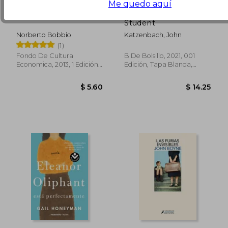
Me quedo aquí
Democracia y Secreto
El Estudiante / The
Student
Norberto Bobbio
Katzenbach, John
(1)
Fondo De Cultura
B De Bolsillo, 2021, 001
Economica, 2013, 1 Edición,
Edición, Tapa Blanda,
$ 44.55
$ 24.
45%
45%
Tapa Blanda, Nuevo
Nuevo
dcto.
dcto.
$ 24.50
$ 13.