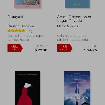
Dorayaki
Actos Obscenos en
Lugar Privado
Durian Sukegawa
Marco Missiroli
(27)
Chai Editora, 2024, Tapa
Salamandra, 2018, 1
Blanda, Nuevo
Edición, Tapa Blanda,
Nuevo
$ 49.24
$ 45.
45%
45%
dcto.
dcto.
$ 27.08
$ 24.