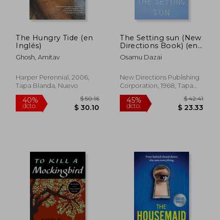
The Hungry Tide (en
The Setting sun (New
Inglés)
Directions Book) (en
Inglés)
Ghosh, Amitav
Osamu Dazai
Harper Perennial, 2006,
New Directions Publishing
Tapa Blanda, Nuevo
Corporation, 1968, Tapa
Blanda, Nuevo
$ 52.63
$ 48.
40%
40%
dcto.
dcto.
$ 31.58
$ 29.