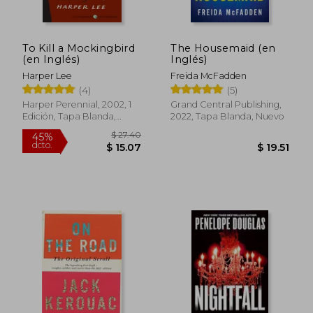
To Kill a Mockingbird
The Housemaid (en
(en Inglés)
Inglés)
Harper Lee
Freida McFadden
(4)
(5)
Harper Perennial, 2002, 1
Grand Central Publishing,
Edición, Tapa Blanda,
2022, Tapa Blanda, Nuevo
Nuevo
$ 50.16
$ 42.
40%
45%
dcto.
dcto.
$ 30.10
$ 23.