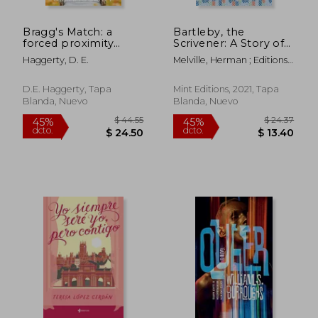
Bragg's Match: a
Bartleby, the
$ 51.62
$ 33.
45%
45%
forced proximity
Scrivener: A Story of
dcto.
dcto.
$ 28.39
$ 18.
reverse age gap
Wall Street (Mint
Haggerty, D. E.
Melville, Herman ; Editions,
small town romantic
Editions) (en Inglés)
Mint
comedy (en Inglés)
D.E. Haggerty, Tapa
Mint Editions, 2021, Tapa
Blanda, Nuevo
Blanda, Nuevo