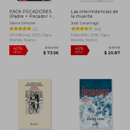
PACK PECADORES
Las intermitencias de
(Padre + Pecador +
la muerte
Santo)
Sierra Simone
José Saramago
$ 54.77
$ 35.
45%
45%
(2)
(65)
dcto.
dcto.
$ 30.12
$ 19.
VR Editoras, 2025, Tapa
Debolsillo, 2016, Tapa
Blanda, Nuevo
Blanda, Nuevo