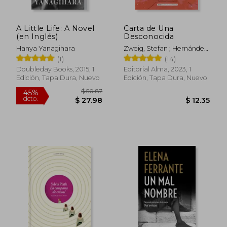
$ 53.27
$ 47.
45%
45%
dcto.
dcto.
$ 29.30
$ 26.
A Little Life: A Novel
Carta de Una
(en Inglés)
Desconocida
Hanya Yanagihara
Zweig, Stefan ; Hernández
Rodilla, Itziar ; Segovia,
(1)
(14)
Carmen
Doubleday Books, 2015, 1
Editorial Alma, 2023, 1
Edición, Tapa Dura, Nuevo
Edición, Tapa Dura, Nuevo