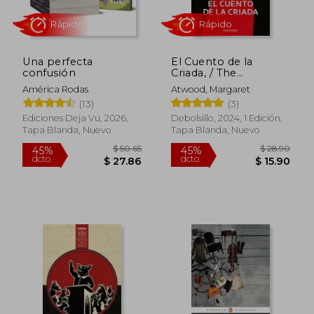
Una perfecta
El Cuento de la
confusión
Criada, / The
Handmaid's Tale
América Rodas
Atwood, Margaret
Rápido
Rápido
(13)
(3)
Ediciones Deja Vu, 2026,
Debolsillo, 2024, 1 Edición,
Tapa Blanda, Nuevo
Tapa Blanda, Nuevo
$ 50.65
$ 28.
45%
45%
dcto.
dcto.
$ 27.86
$ 15.