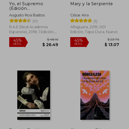
Yo, el Supremo
Mary y la Serpiente
(Edición
conmemorativa)
Augusto Roa Bastos
César Aira
(11)
(1)
R.A.E (Real Academia
Alfaguara, 2019, 001
Espanola), 2018, 1 Edición,
Edición, Tapa Dura, Nuevo
Tapa Dura, Nuevo
$ 5.60
$ 14.