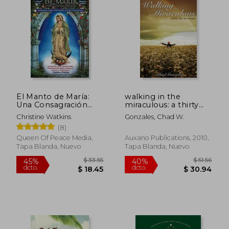
$ 47.14
$ 40.
40%
40%
dcto.
dcto.
$ 28.28
$ 24.
El Manto de María:
walking in the
Una Consagración
miraculous: a thirty
Mariana Para Obtener
day devotional (en
Christine Watkins
Gonzales, Chad W.
Ayuda Celestial
Inglés)
(8)
Queen Of Peace Media,
Auxano Publications, 2010,
Tapa Blanda, Nuevo
Tapa Blanda, Nuevo