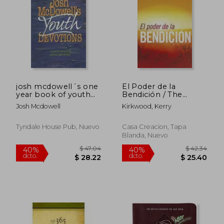
$ 47.61
$ 50
40%
40%
dcto.
dcto.
$ 28.57
$ 30.
josh mcdowell´s one
El Poder de la
year book of youth
Bendición / The
devotions
Power of Blessing
Josh Mcdowell
Kirkwood, Kerry
Tyndale House Pub, Nuevo
Casa Creacion, Tapa
Blanda, Nuevo