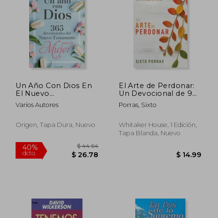
$ 45.01
$ 35.
40%
45%
dcto.
dcto.
$ 27.01
$ 19.
Un Año Con Dios En
El Arte de Perdonar:
El Nuevo
Un Devocional de 90
Testamento: 365
Días
Varios Autores
Porras, Sixto
Devocionales Para La
Mujer / A Year with
God in the New
Origen, Tapa Dura, Nuevo
Whitaker House, 1 Edición,
Testament: 365
Tapa Blanda, Nuevo
Devotions for
Women