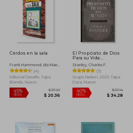
$ 43.99
$ 40.
45%
45%
dcto.
dcto.
$ 24.20
$ 22.
Cerdos en la sala
El Propósito de Dios
Para su Vida:
Devocional de 365
Frank Hammond, Ida Mae
Stanley, Charles F.
Días
Hammond
(4)
(3)
Editorial Desafío, Tapa
Grupo Nelson, 2020, Tapa
Blanda, Nuevo
Dura, Nuevo