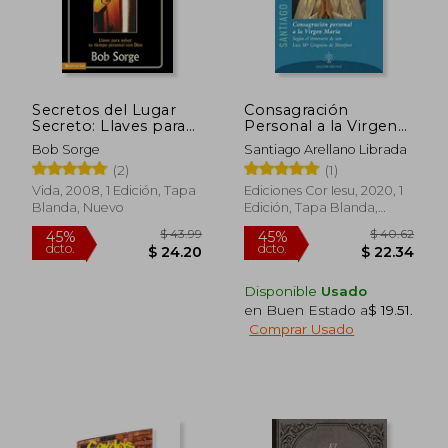
Secretos del Lugar
Consagración
Secreto: Llaves para
Personal a la Virgen
avivar tu tiempo
María: Según el
Bob Sorge
Santiago Arellano Librada
personal con Dios
Itinerario de san Luis
(2)
(1)
mª Grignion de
Montfort: 1 (Fons
Vida, 2008, 1 Edición, Tapa
Ediciones Cor Iesu, 2020, 1
Vitae)
Blanda, Nuevo
Edición, Tapa Blanda,
Nuevo
Disponible
Usado
en Buen Estado a
$ 19.51
.
Comprar Usado