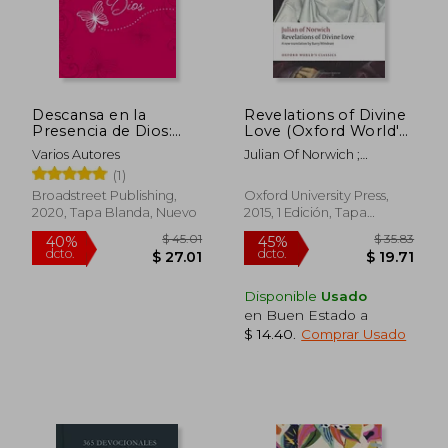
Descansa en la
Revelations of Divine
Presencia de Dios:
Love (Oxford World's
365 Devocionales
Classics) (en Inglés)
Varios Autores
Julian Of Norwich ;
Diarios
Windeatt, Barry
(1)
Broadstreet Publishing,
Oxford University Press,
2020, Tapa Blanda, Nuevo
2015, 1 Edición, Tapa
Blanda, Nuevo
Disponible
Usado
en Buen Estado a
$ 14.40
.
Comprar Usado
$ 43.99
45%
dcto.
$ 24.20
$ 15.