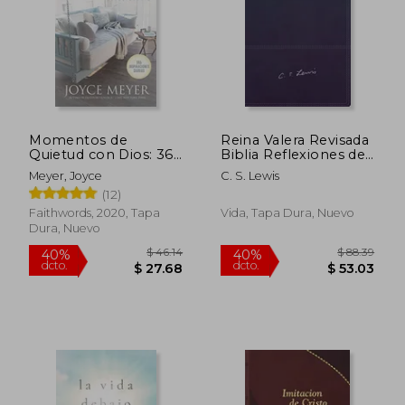
Momentos de
Reina Valera Revisada
Quietud con Dios: 365
Biblia Reflexiones de
Inspiraciones Diarias
c. S. Lewis,
Meyer, Joyce
C. S. Lewis
Leathersoft, Azul
(12)
Marino, Interior a dos
$ 47.91
$ 43.
40%
45%
Colores
dcto.
dcto.
Faithwords, 2020, Tapa
Vida, Tapa Dura, Nuevo
$ 28.75
$ 24.
Dura, Nuevo