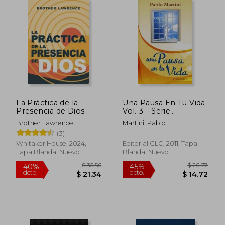
La Práctica de la
Una Pausa En Tu Vida
Presencia de Dios
Vol. 3 - Serie
Favoritos
Brother Lawrence
Martini, Pablo
(3)
Whitaker House, 2024,
Editorial CLC, 2011, Tapa
Tapa Blanda, Nuevo
Blanda, Nuevo
$ 62.42
$ 51
45%
45%