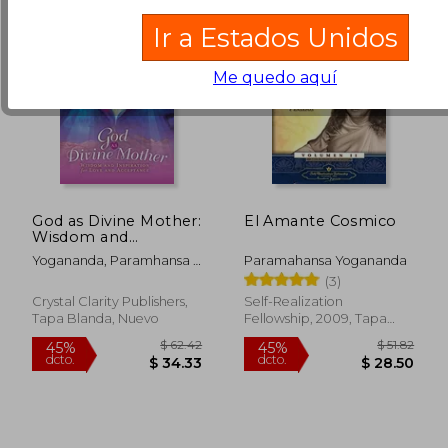
Ir a Estados Unidos
Me quedo aquí
God as Divine Mother:
El Amante Cosmico
Wisdom and
Inspiration for Love
Yogananda, Paramhansa ;
Paramahansa Yogananda
and Acceptance (en
Kriyananda, Swami
(3)
Inglés)
Crystal Clarity Publishers,
Self-Realization
Tapa Blanda, Nuevo
Fellowship, 2009, Tapa
Blanda, Nuevo
$ 40.55
$ 40.
45%
45%
dcto.
dcto.
$ 22.30
$ 22.