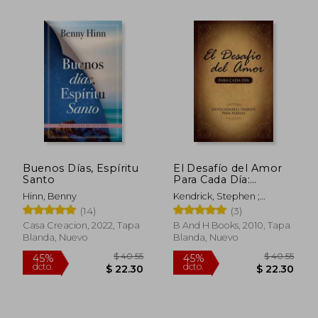
$ 44.64
40%
dcto.
$ 26.78
$ 14.
Buenos Días, Espíritu
El Desafío del Amor
Santo
Para Cada Día:
Devocionales Diarios
Hinn, Benny
Kendrick, Stephen ;
Para Parejas
Kendrick, Alex
(14)
(3)
Casa Creacion, 2022, Tapa
B And H Books, 2010, Tapa
Blanda, Nuevo
Blanda, Nuevo