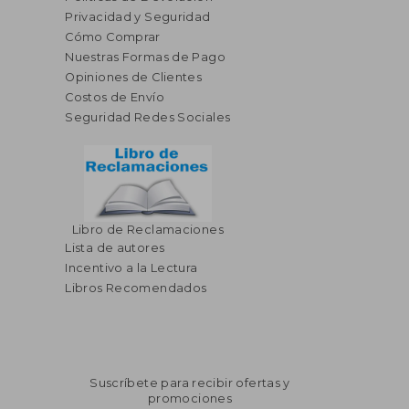
Privacidad y Seguridad
Cómo Comprar
Nuestras Formas de Pago
Opiniones de Clientes
Costos de Envío
Seguridad Redes Sociales
Libro de Reclamaciones
$ 43.89
$ 48.
Lista de autores
40%
40%
dcto.
dcto.
$ 26.33
$ 29.
Incentivo a la Lectura
Libros Recomendados
Suscríbete para recibir ofertas y
promociones