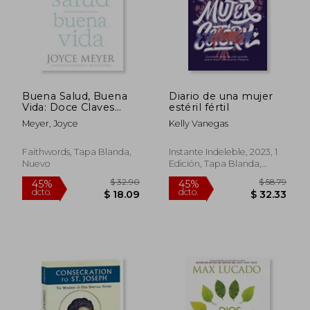
Buena Salud, Buena
Diario de una mujer
Vida: Doce Claves
estéril fértil
Para Disfrutar de
Meyer, Joyce
Kelly Vanegas
Bienestar Fisico y
Espiritual
Faithwords, Tapa Blanda,
Instante Indeleble, 2023, 1
Nuevo
Edición, Tapa Blanda,
Nuevo
$ 43.99
$ 48.
45%
40%
dcto.
dcto.
$ 24.20
$ 29.