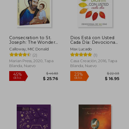
Consecration to St.
Dios Está con Usted
Joseph: The Wonders
Cada Día: Devocional
of our Spiritual Father
de 365 Días
Calloway, MIC Donald
Max Lucado
(en Inglés)
(2)
(1)
Marian Press, 2020, Tapa
Casa Creación, 2016, Tapa
Blanda, Nuevo
Blanda, Nuevo
$ 32.90
$ 58.
45%
45%
dcto.
dcto.
$ 18.09
$ 32.