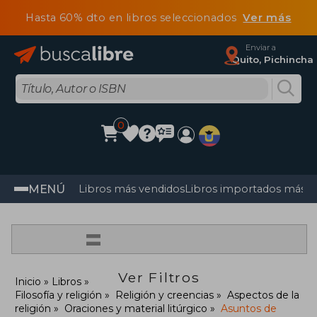
Hasta 60% dto en libros seleccionados
Ver más
Enviar a
Quito, Pichincha
0
MENÚ
Libros más vendidos
Libros importados más v
=
Ver Filtros
Inicio
Libros
Filosofía y religión
Religión y creencias
Aspectos de la
religión
Oraciones y material litúrgico
Asuntos de