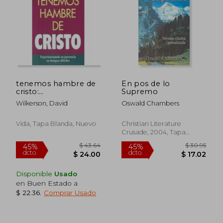
$ 40.89
$ 45.
40%
45%
dcto.
dcto.
$ 24.53
$ 25.
tenemos hambre de
En pos de lo
cristo:
Supremo
experimentando su
Wilkerson, David
Oswald Chambers
presciencia en
tiempos dificiles
Vida, Tapa Blanda, Nuevo
Christian Literature
Crusade, 2004, Tapa
Blanda, Nuevo
Disponible
Usado
en Buen Estado a
$ 22.36
.
Comprar Usado