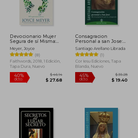
Devocionario Mujer
Consagracion
Segura de sí Misma:
Personal a san Jose:
365 Inspiraciones
Mes de Preparación
Meyer, Joyce
Santiago Arellano Librada
Diarias
Para la Consagración
(8)
(1)
Faithwords, 2018, 1 Edición,
Cor Iesu Ediciones, Tapa
Tapa Dura, Nuevo
Blanda, Nuevo
$ 46.14
$ 35.
40%
45%
dcto.
dcto.
$ 27.68
$ 19.