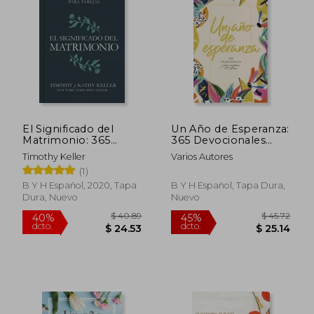
El Significado del
Un Año de Esperanza:
Matrimonio: 365
365 Devocionales
Devocionales Para
Para Animar Tu Alma
Timothy Keller
Varios Autores
Parejas
(1)
B Y H Español, 2020, Tapa
B Y H Español, Tapa Dura,
Dura, Nuevo
Nuevo