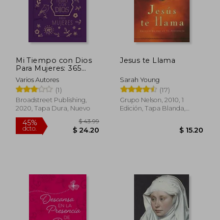
Mi Tiempo con Dios
Jesus te Llama
Para Mujeres: 365
Días Devocionario
Varios Autores
Sarah Young
(1)
(17)
Broadstreet Publishing,
Grupo Nelson, 2010, 1
2020, Tapa Dura, Nuevo
Edición, Tapa Blanda,
Nuevo
$ 46.83
$ 22.
45%
23%
dcto.
dcto.
$ 25.76
$ 16.