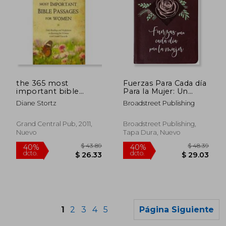
$ 33.55
$ 51
45%
40%
the 365 most
Fuerzas Para Cada día
dcto.
dcto.
$ 18.45
$ 30.
important bible
Para la Mujer: Un
passages for
Devocionario de 365
Diane Stortz
Broadstreet Publishing
women,daily readings
Días (en Inglés)
and meditations on
becoming the
Grand Central Pub, 2011,
Broadstreet Publishing,
woman god created
Nuevo
Tapa Dura, Nuevo
you to be
1
2
3
4
5
Página Siguiente