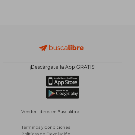
¡Descárgate la App GRATIS!
$ 47.04
$ 42.
40%
40%
dcto.
dcto.
$ 28.22
$ 25.
Vender Libros en Buscalibre
Términos y Condiciones
Políticas de Devolución