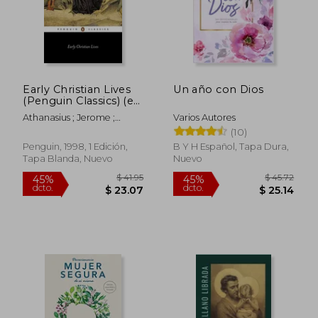
Early Christian Lives
Un año con Dios
(Penguin Classics) (en
Inglés)
Athanasius ; Jerome ;
Varios Autores
Severus, Sulpicius
(10)
Penguin, 1998, 1 Edición,
B Y H Español, Tapa Dura,
Tapa Blanda, Nuevo
Nuevo
$ 41.95
$ 45.
45%
45%
dcto.
dcto.
$ 23.07
$ 25.