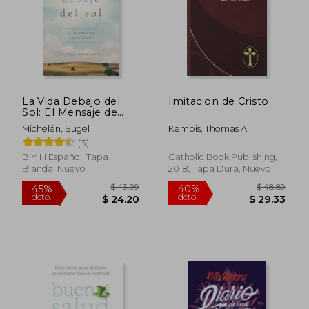
La Vida Debajo del
Imitacion de Cristo
Sol: El Mensaje de
Eclesiastés
Michelén, Sugel
Kempis, Thomas A.
(3)
B Y H Español, Tapa
Catholic Book Publishing,
Blanda, Nuevo
2018, Tapa Dura, Nuevo
$ 46.14
$ 88.
40%
40%
dcto.
dcto.
$ 27.68
$ 53.