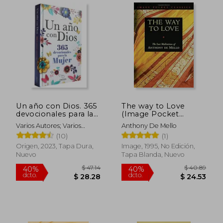
Un año con Dios. 365
The way to Love
devocionales para la
(Image Pocket
mujer
Classics) (en Inglés)
Varios Autores; Varios
Anthony De Mello
Autores
(10)
(1)
Origen, 2023, Tapa Dura,
Image, 1995, No Edición,
Nuevo
Tapa Blanda, Nuevo
$ 43.99
$ 40.
45%
45%
dcto.
dcto.
$ 24.20
$ 22.