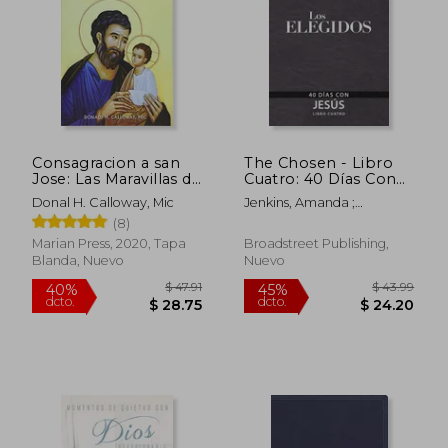
Consagracion a san
The Chosen - Libro
$ 52.61
$ 38.
Jose: Las Maravillas de
Cuatro: 40 Días Con
45%
40%
Nuestro Padre
Jesús
dcto.
dcto.
$ 28.93
$ 22.
Donal H. Calloway, Mic
Jenkins, Amanda ;
Espiritual
Hendricks, Kristen ; Jenkins,
(8)
Dallas
Marian Press, 2020, Tapa
Broadstreet Publishing,
Blanda, Nuevo
Nuevo