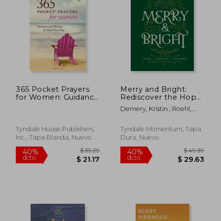
$ 35.56
$ 26.
40%
45%
dcto.
dcto.
$ 21.34
$ 14.
365 Pocket Prayers
Merry and Bright:
for Women: Guidance
Rediscover the Hope,
and Wisdom for Each
Peace, and Joy of
Demery, Kristin ; Roehl,
New Day
Advent (en Inglés)
Kendra ; Fisk, Julie
Tyndale House Publishers,
Tyndale Momentum, Tapa
Inc., Tapa Blanda, Nuevo
Dura, Nuevo