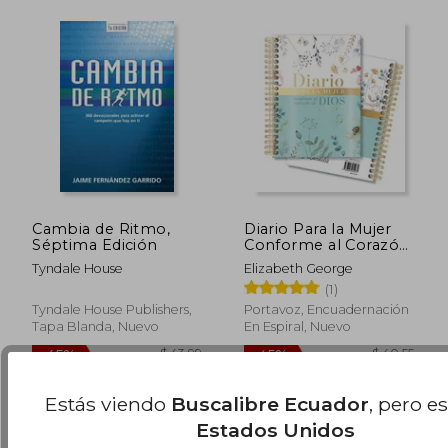
$ 43.64
$ 30.
45%
45%
Cambia de Ritmo,
Diario Para la Mujer
dcto.
dcto.
$ 24.00
$ 17.
Séptima Edición
Conforme al Corazón
de Dios
Tyndale House
Elizabeth George
(1)
Tyndale House Publishers,
Portavoz, Encuadernación
Tapa Blanda, Nuevo
En Espiral, Nuevo
Estás viendo
Buscalibre Ecuador
, pero e
Estados Unidos