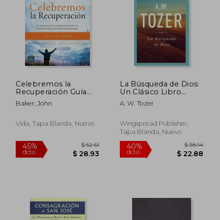
$ 37.01
$ 57
45%
40%
dcto.
dcto.
$ 20.36
$ 34.
Celebremos la
La Búsqueda de Dios:
Recuperación Guía
Un Clásico Libro
del Líder - Edición
Devocional
Baker, John
A. W. Tozer
Revisada: Un
Programa de
Recuperación Basado
Vida, Tapa Blanda, Nuevo
Wingspread Publisher,
en Ocho Principios
Tapa Blanda, Nuevo
de las
Bienaventuranzas