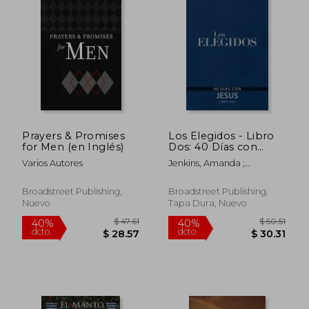
dcto.
dcto.
$ 34.33
$ 28.
Prayers & Promises
Los Elegidos - Libro
for Men (en Inglés)
Dos: 40 Días con
Jesús
Varios Autores
Jenkins, Amanda ;
Hendricks, Kristen ; Jenkins,
Dallas
Broadstreet Publishing,
Broadstreet Publishing,
Nuevo
Tapa Dura, Nuevo