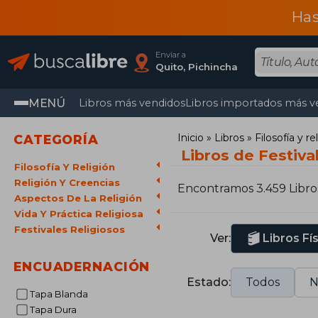
Has
Enviar a
Quito, Pichincha
MENÚ
Libros más vendidos
Libros importados más v
Inicio
Libros
Filosofía y re
CATEGORÍA
Libros de Festiva
Filosofía Y Religión
Religión Y Creencias
Encontramos 3.459 Libro
Aspectos De La Religión
Vida Y Práctica Religiosa
Festivales Religiosos
Ver:
Libros Fí
ENCUADERNACIÓN
Estado:
Todos
N
Tapa Blanda
Tapa Dura