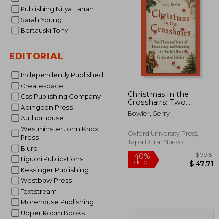
45%
Publishing Nitya Farran
dcto.
$ 
Sarah Young
Bertauski Tony
EDITORIAL
Independently Published
Createspace
Christmas in the
Css Publishing Company
Crosshairs: Two
Abingdon Press
Thousand Years of
Bowler, Gerry
Denouncing and
Authorhouse
Defending the World's
Westminster John Knox
Most Celebrated
Oxford University Press,
Press
Holiday (en Inglés)
Tapa Dura, Nuevo
Blurb
Liguori Publications
Kessinger Publishing
Westbow Press
Textstream
Morehouse Publishing
Upper Room Books