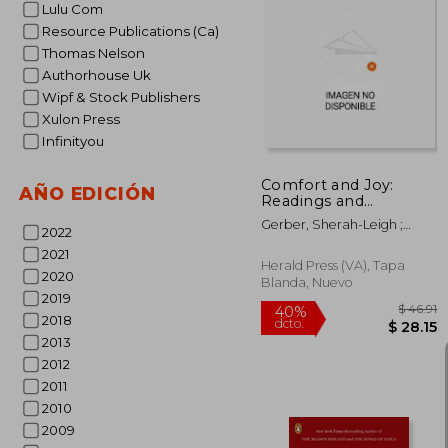
Lulu Com
Resource Publications (Ca)
Thomas Nelson
40%
dcto.
$ 
Authorhouse Uk
Wipf & Stock Publishers
Xulon Press
Infinityou
Comfort and Joy:
AÑO EDICIÓN
Readings and
Practices for Advent
Gerber, Sherah-Leigh ;
(en Inglés)
2022
Lantz, Gwen
2021
Herald Press (VA), Tapa
2020
Blanda, Nuevo
2019
2018
2013
2012
2011
2010
2009