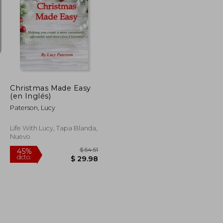
$ 43.08
$ 43.97
45%
dcto.
$ 23.69
$ 24.18
Christmas Made Easy
(en Inglés)
Paterson, Lucy
Life With Lucy, Tapa Blanda,
Nuevo