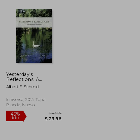
Yesterday's
Reflections: A
$ 39.01
$ 51.42
45%
Repository of
dcto.
Albert F. Schmid
$ 23.41
$ 28.28
Memories (en Inglés)
Iuniverse, 2013, Tapa
Blanda, Nuevo