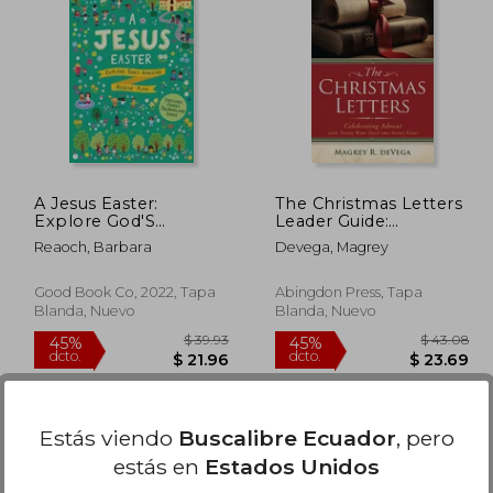
$ 79.51
$ 43.74
40%
40%
dcto.
dcto.
47.71
$ 26.24
A Jesus Easter:
The Christmas Letters
Explore God'S
Leader Guide:
Amazing Rescue Plan
Celebrating Advent
Reaoch, Barbara
Devega, Magrey
(en Inglés)
with Those Who Told
the Story First (en
Inglés)
Good Book Co, 2022, Tapa
Abingdon Press, Tapa
Blanda, Nuevo
Blanda, Nuevo
Estás viendo
Buscalibre Ecuador
, pero
estás en
Estados Unidos