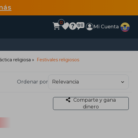
más
0
Mi Cuenta
áctica religiosa
Festivales religiosos
Ordenar por
Comparte y gana
dinero