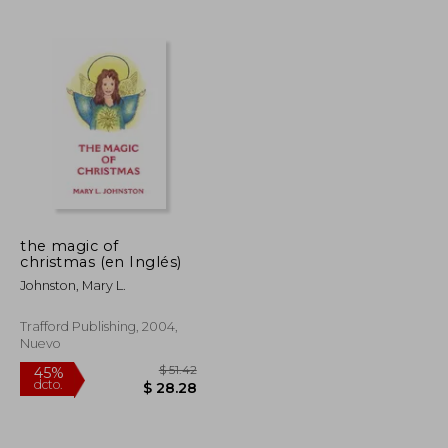
$ 45.89
$ 54.51
45%
dcto.
$ 27.53
$ 29.98
the magic of
christmas (en Inglés)
Johnston, Mary L.
Trafford Publishing, 2004,
Nuevo