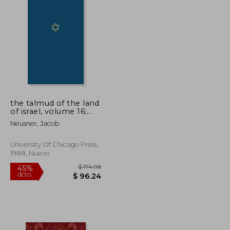
the talmud of the land
of israel, volume 16:
rosh hashanah (en
Neusner, Jacob
Inglés)
University Of Chicago Press,
1988, Nuevo