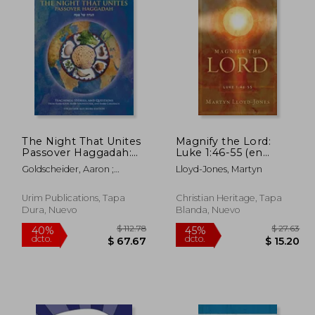
The Night That Unites
Magnify the Lord:
Passover Haggadah:
Luke 1:46-55 (en
Teachings, Stories, and
Inglés)
Goldscheider, Aaron ;
Lloyd-Jones, Martyn
Questions from Rabbi
Perlmutter, Aitana
Kook, Rabbi
Soloveitchik, and
Urim Publications, Tapa
Christian Heritage, Tapa
Rabbi Carlebach (en
Dura, Nuevo
Blanda, Nuevo
Inglés)