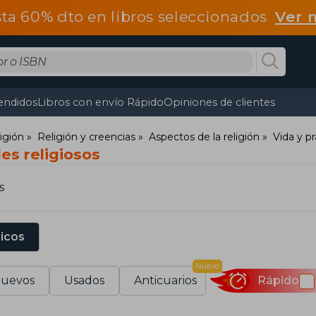
ta 60% dto en libros seleccionados
Ver 
endidos
Libros con envío Rápido
Opiniones de clientes
ligión
Religión y creencias
Aspectos de la religión
Vida y pr
les religiosos
s
sicos
Nuevo
uevos
Usados
Anticuarios
Rápido