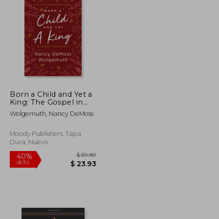
$ 27.63
$ 174.98
45%
dcto.
$ 15.20
$ 96.24
Born a Child and Yet a
King: The Gospel in
the Carols: An Advent
Wolgemuth, Nancy DeMoss
Devotional (en Inglés)
Moody Publishers, Tapa
Dura, Nuevo