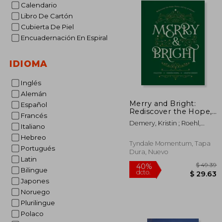
Calendario
Libro De Cartón
Cubierta De Piel
Encuadernación En Espiral
IDIOMA
Inglés
Alemán
Merry and Bright:
Español
Rediscover the Hope,
Francés
Peace, and Joy of
Demery, Kristin ; Roehl,
Italiano
Advent (en Inglés)
Kendra ; Fisk, Julie
Hebreo
Tyndale Momentum, Tapa
Portugués
Dura, Nuevo
Latin
Bilingue
Japones
Noruego
Plurilingue
$
40%
Polaco
dcto.
$ 