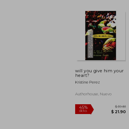
$
40%
dcto.
$ 
will you give him your
heart?
Kristine Perez
Authorhouse, Nuevo