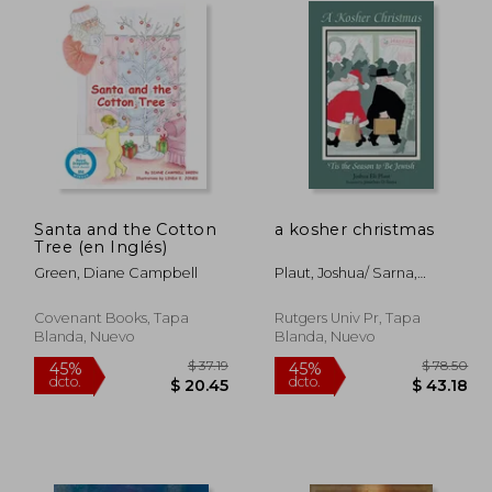
Santa and the Cotton
a kosher christmas
Tree (en Inglés)
Green, Diane Campbell
Plaut, Joshua/ Sarna,
Jonathan D. (frw)
Covenant Books, Tapa
Rutgers Univ Pr, Tapa
Blanda, Nuevo
Blanda, Nuevo
 49.39
$ 37.19
45%
45%
dcto.
dcto.
29.63
$ 20.45