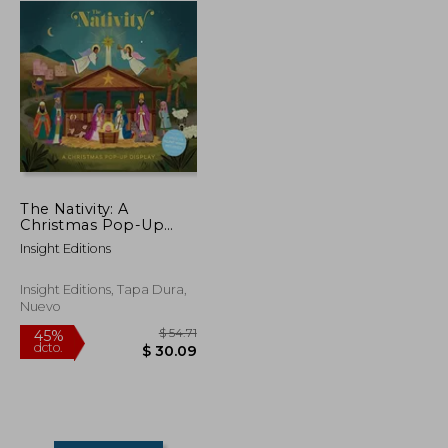
The Nativity: A
Christmas Pop-Up
Display (en Inglés)
Insight Editions
Insight Editions, Tapa Dura,
Nuevo
$ 78.50
$ 54.71
45%
dcto.
$ 43.18
$ 30.09