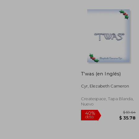
T'was (en Inglés)
45%
dcto.
Cyr, Elezabeth Cameron
$ 
Createspace, Tapa Blanda,
Nuevo