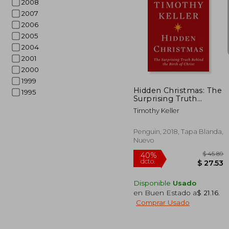
2008
2007
2006
2005
2004
40%
dcto.
$ 
2001
2000
1999
Hidden Christmas: The
1995
Surprising Truth
Behind the Birth of
Timothy Keller
Christ (en Inglés)
Penguin, 2018, Tapa Blanda,
Nuevo
Disponible
Usado
en Buen Estado a
$ 21.16
.
Comprar Usado