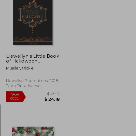
$ 51.06
$ 39.89
40%
dcto.
$ 30.64
$ 23.93
Llewellyn's Little Book
of Halloween
(Llewellyn's Little
Mueller, Mickie
Books) (en Inglés)
Llewellyn Publications, 2018,
Tapa Dura, Nuevo