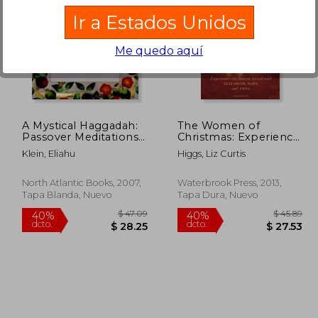
Ir a Estados Unidos
Me quedo aquí
$ 46.91
$ 39.93
45%
45%
dcto.
dcto.
28.15
$ 21.96
A Mystical Haggadah:
The Women of
Passover Meditations,
Christmas: Experience
Teachings, and Tales
the Season Afresh
Klein, Eliahu
Higgs, Liz Curtis
(en Inglés)
With Elizabeth, Mary,
and Anna (en Inglés)
North Atlantic Books, 2007,
Waterbrook Press, 2013,
Tapa Blanda, Nuevo
Tapa Dura, Nuevo