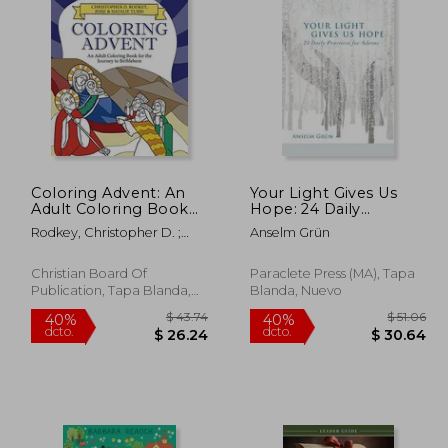
$ 50.13
$ 112.78
40%
45%
dcto.
dcto.
27.57
$ 67.67
Coloring Advent: An
Your Light Gives Us
Adult Coloring Book
Hope: 24 Daily
for the Journey to
Practices for Advent
Rodkey, Christopher D. ;
Anselm Grün
Bethlehem (en Inglés)
(en Inglés)
Turri, Jesse ; Turri, Natalie
Christian Board Of
Paraclete Press (MA), Tapa
Publication, Tapa Blanda,
Blanda, Nuevo
Nuevo