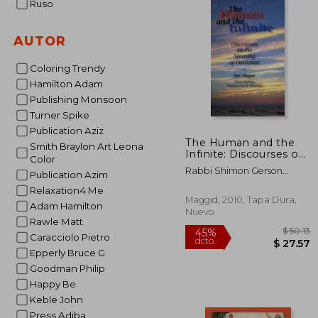
Ruso
AUTOR
Coloring Trendy
Hamilton Adam
Publishing Monsoon
Turner Spike
Publication Aziz
The Human and the
Smith Braylon Art Leona
Infinite: Discourses on
Color
the Meaning of
Rabbi Shimon Gerson
Publication Azim
Penitence (en Inglés)
Rosenberg ; Odeah Tzuriali
Relaxation4 Me
Maggid, 2010, Tapa Dura,
Adam Hamilton
Nuevo
Rawle Matt
Caracciolo Pietro
Epperly Bruce G
Goodman Philip
Happy Be
Keble John
Press Adiba