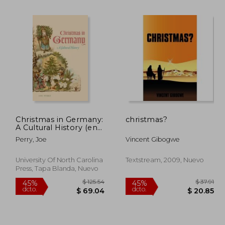
Christmas in Germany:
christmas?
A Cultural History (en
$ 39.81
$ 46.19
45%
40%
Inglés)
dcto.
dcto.
Perry, Joe
Vincent Gibogwe
21.90
$ 25.41
University Of North Carolina
Textstream, 2009, Nuevo
Press, Tapa Blanda, Nuevo