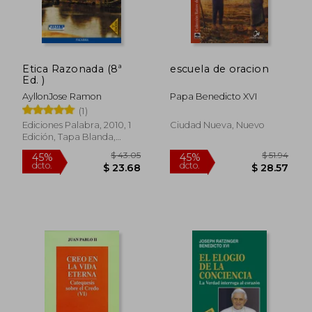
Etica Razonada (8ª
escuela de oracion
Ed. )
AyllonJose Ramon
Papa Benedicto XVI
(1)
Ediciones Palabra, 2010, 1
Ciudad Nueva, Nuevo
Edición, Tapa Blanda,
Nuevo
$ 43.05
$ 51
45%
45%
dcto.
dcto.
$ 23.68
$ 28.