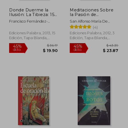
Donde Duerme la
Meditaciones Sobre
Ilusión: La Tibieza: 150
la Pasión de
(Cuadernos Palabra)
Jesucristo
Francisco Fernández-
San Alfonso María De
Carvajal
Ligorio
(4)
Ediciones Palabra, 2013, 15
Ediciones Palabra, 2012, 3
Edición, Tapa Blanda,
Edición, Tapa Blanda,
Nuevo
Nuevo
$ 28.78
$ 31
45%
45%
dcto.
dcto.
$ 15.83
$ 17.