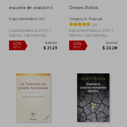
escuela de oracion ii
Dioses Rotos
Papa Benedicto XVI
Gregory K. Popcak
(4)
Cuidad Editorial, 2020, 1
Ediciones Palabra, 2017, 5
Edición, Tapa Blanda,
Edición, Tapa Blanda,
Nuevo
Nuevo
$ 36.17
$ 43.
45%
45%
dcto.
dcto.
$ 19.90
$ 23.