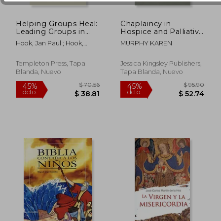
Helping Groups Heal:
Chaplaincy in
Leading Groups in
Hospice and Palliative
$ 36.17
$ 40.
45%
45%
the Process of
Care
Hook, Jan Paul ; Hook,
MURPHY KAREN
dcto.
dcto.
$ 19.90
$ 22.
Transformation (en
Joshua N. ; Davis, Don E.
Inglés)
Templeton Press, Tapa
Jessica Kingsley Publishers,
Blanda, Nuevo
Tapa Blanda, Nuevo