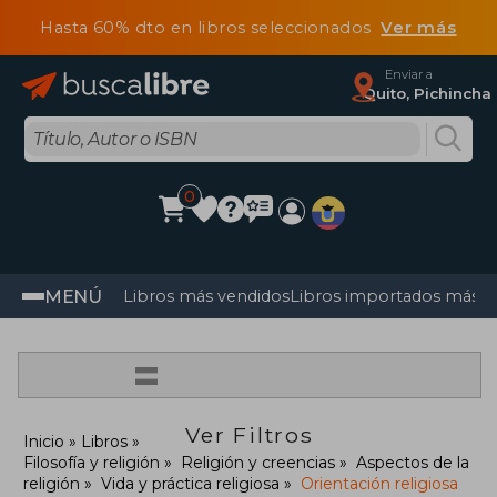
Hasta 60% dto en libros seleccionados
Ver más
Enviar a
Quito, Pichincha
0
MENÚ
Libros más vendidos
Libros importados más v
=
Ver Filtros
Inicio
Libros
Filosofía y religión
Religión y creencias
Aspectos de la
religión
Vida y práctica religiosa
Orientación religiosa