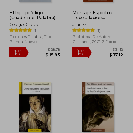
El hijo pródigo
Mensaje Espiritual:
(Cuadernos Palabra)
Recopilación
Sistemática de 914
Georges Chevrot
Juan Xxiii
Pasajes de su Legado
(1)
(1)
Doctrinal (Minor)
Ediciones Palabra, Tapa
Biblioteca De Autores
Blanda, Nuevo
Cristianos, 2001, 3 Edición,
Tapa Dura, Nuevo
$ 52.43
$ 55.
45%
45%
dcto.
dcto.
$ 28.84
$ 30.