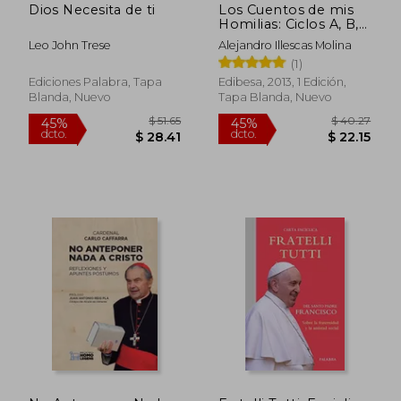
Dios Necesita de ti
Los Cuentos de mis
Homilias: Ciclos A, B,
C
Leo John Trese
Alejandro Illescas Molina
(1)
Ediciones Palabra, Tapa
Edibesa, 2013, 1 Edición,
Blanda, Nuevo
Tapa Blanda, Nuevo
$ 65.94
$ 47.
45%
45%
dcto.
dcto.
$ 36.27
$ 25.