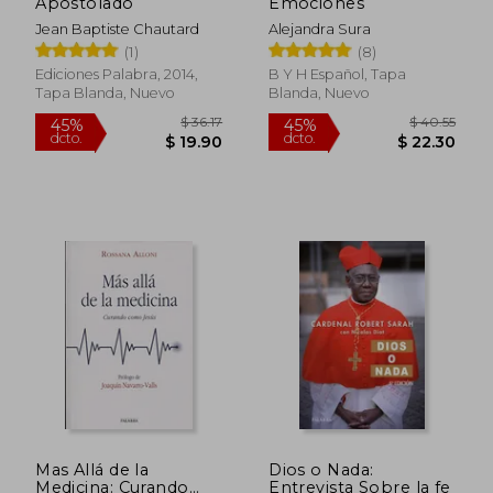
Apostolado
Emociones
dcto.
dcto.
$ 23.75
$ 11.
Jean Baptiste Chautard
Alejandra Sura
(1)
(8)
Ediciones Palabra, 2014,
B Y H Español, Tapa
Tapa Blanda, Nuevo
Blanda, Nuevo
Mas Allá de la
Dios o Nada:
Medicina: Curando
Entrevista Sobre la fe