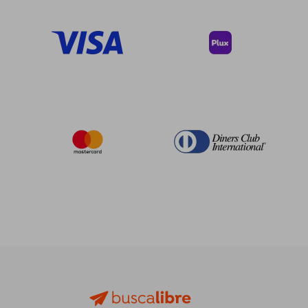
40%
40%
dcto.
dcto.
$ 25.28
$ 30.