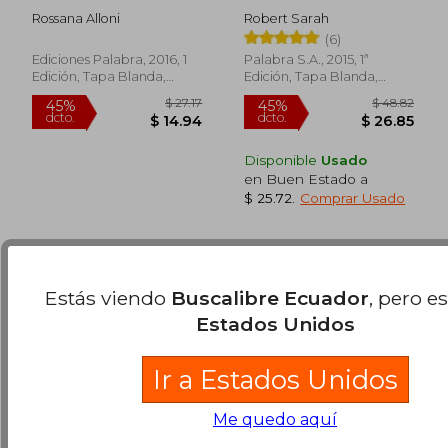
Como Jesús
Rossana Alloni
Robert Sarah
(Dbolsillo)
$ 25.35
$ 30.
45%
45%
(6)
dcto.
dcto.
$ 13.94
$ 16.
Ediciones Palabra, 2016, 1
Palabra S.a., 2015, 1ª
Edición, Tapa Blanda,
Edición, Tapa Blanda,
Nuevo
Nuevo
Disponible
Usado
en Buen Estado a
$ 25.72
.
Comprar Usado
Estás viendo
Buscalibre Ecuador
, pero e
Estados Unidos
Ir a Estados Unidos
Me quedo aquí