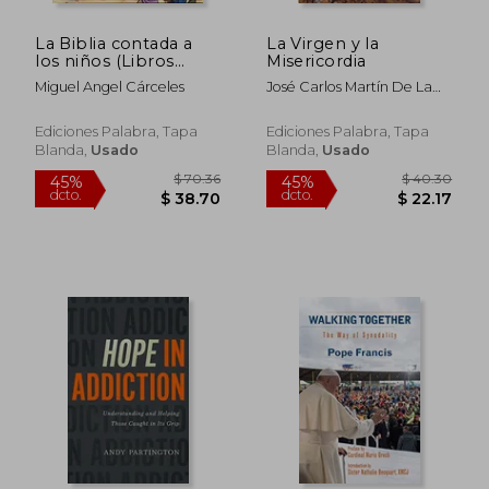
La Biblia contada a
La Virgen y la
los niños (Libros
Misericordia
ilustrados)
Miguel Angel Cárceles
José Carlos Martín De La
Hoz
$ 27.17
$ 48.
45%
45%
Ediciones Palabra, Tapa
Ediciones Palabra, Tapa
dcto.
dcto.
$ 14.94
$ 26.
Blanda,
Usado
Blanda,
Usado