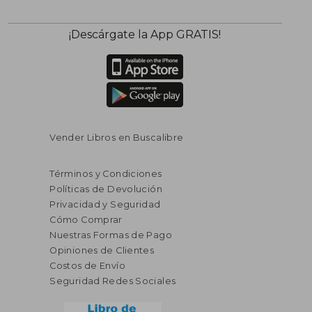
$ 45.36
$ 50.
40%
40%
¡Descárgate la App GRATIS!
dcto.
dcto.
$ 27.22
$ 30.
Vender Libros en Buscalibre
Términos y Condiciones
Políticas de Devolución
Privacidad y Seguridad
Cómo Comprar
Nuestras Formas de Pago
Opiniones de Clientes
Costos de Envío
Seguridad Redes Sociales