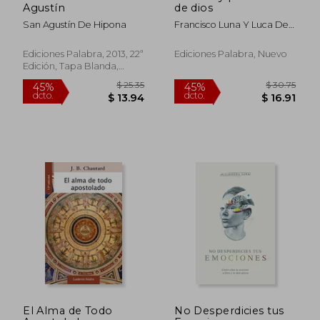
Agustín
de dios
San Agustín De Hipona
Francisco Luna Y Luca De
Tena
Ediciones Palabra, 2013, 22ª
Ediciones Palabra, Nuevo
Edición, Tapa Blanda,
Nuevo
El Alma de Todo
No Desperdicies tus
$ 43.19
$ 21
45%
45%