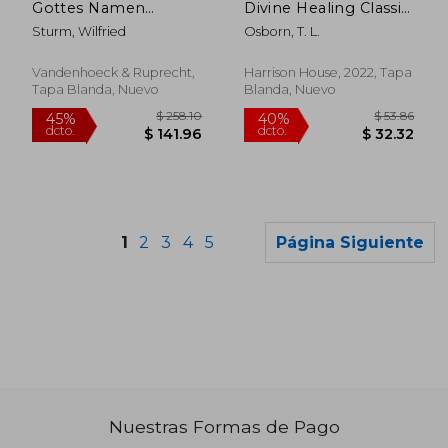
Gottes Namen
Divine Healing Classic
Sagen?: Der
(en Inglés)
Sturm, Wilfried
Osborn, T. L.
Seelsorgerliche
Umgang Mit
Ethischen
Vandenhoeck & Ruprecht,
Harrison House, 2022, Tapa
Konfliktsituationen
Tapa Blanda, Nuevo
Blanda, Nuevo
Im Bereich Der
Neonatologie Und
Seine Bedeutung F
(en Alemán)
1
2
3
4
5
Página Siguiente
Nuestras Formas de Pago
$ 42.14
$ 50.