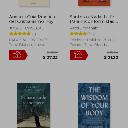
Audacia Guia Practica
Santos o Nada. La fe
del Cristianismo hoy
Para Inconformistas y
Revolucionarios
JOSUE FONSECA
Patxi Bronchalo
(Mundo y
$ 47.93
$ 32.
45%
45%
MONTES
(1)
(1)
Cristianismo)
dcto.
dcto.
$ 26.36
$ 17.
PALABRA EDICIONES,
Ediciones Palabra, 2021, 2
Tapa Blanda, Nuevo
Edición, Tapa Blanda,
Nuevo