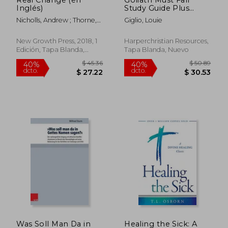
Inglés)
Study Guide Plus
Streaming Video:
Nicholls, Andrew ; Thorne,
Giglio, Louie
Winning the Battle
Helen ; Powlison, David
Against Your Giants
(en Inglés)
New Growth Press, 2018, 1
Harperchristian Resources,
Edición, Tapa Blanda,
Tapa Blanda, Nuevo
Nuevo
$ 34.11
$ 34
40%
40%
dcto.
dcto.
$ 20.47
$ 20.
Was Soll Man Da in
Healing the Sick: A