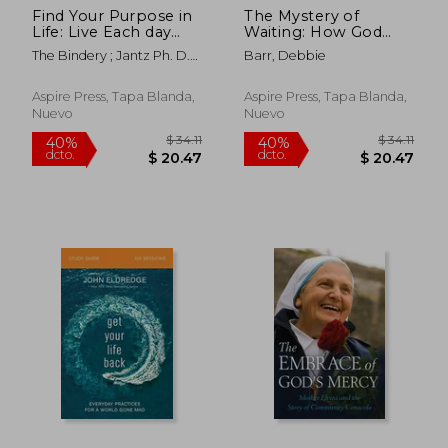
Find Your Purpose in
The Mystery of
Life: Live Each day
Waiting: How God
With Passion and
Works While We Wait
The Bindery ; Jantz Ph. D.
Barr, Debbie
Clarity (en Inglés)
(en Inglés)
Gregory L. ; Wall, Keith
Aspire Press, Tapa Blanda,
Aspire Press, Tapa Blanda,
Nuevo
Nuevo
$ 40.76
$ 62.
40%
40%
dcto.
dcto.
$ 24.46
$ 37.