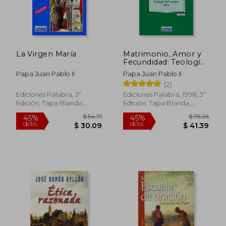
La Virgen María
Matrimonio, Amor y
Fecundidad: Teología
del Cuerpo iv
Papa Juan Pablo II
Papa Juan Pablo II
(2)
Ediciones Palabra, 3ª
Ediciones Palabra, 1998, 3ª
Edición, Tapa Blanda,
Edición, Tapa Blanda,
Nuevo
Nuevo
$ 54.71
$ 75.
45%
45%
dcto.
dcto.
$ 30.09
$ 41.