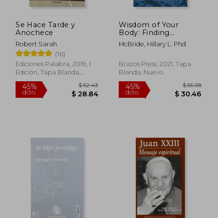
Se Hace Tarde y
Wisdom of Your
Anochece
Body: Finding
Healing, Wholeness,
Robert Sarah
McBride, Hillary L. Phd
and Connection
(16)
Through Embodied
Living (en Inglés)
Ediciones Palabra, 2019, 1
Brazos Press, 2021, Tapa
Edición, Tapa Blanda,
Blanda, Nuevo
$ 49.51
$ 38.
45%
45%
Nuevo
dcto.
dcto.
$ 27.23
$ 21.