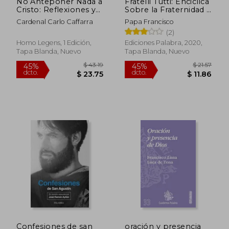
No Anteponer Nada a
Fratelli Tutti: Enciclica
Cristo: Reflexiones y
Sobre la Fraternidad y
Apuntes Póstumos
la Amistad Socia l
Cardenal Carlo Caffarra
Papa Francisco
(2)
Homo Legens, 1 Edición,
Ediciones Palabra, 2020,
Tapa Blanda, Nuevo
Tapa Blanda, Nuevo
$ 51.65
$ 40.
45%
45%
dcto.
dcto.
$ 28.41
$ 22.
Confesiones de san
oración y presencia