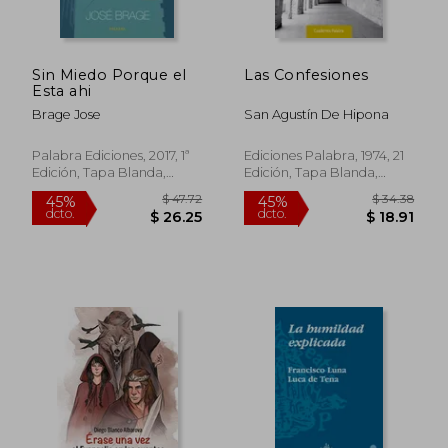
$ 47.93
$ 37.
45%
45%
dcto.
dcto.
$ 26.36
$ 20.
Sin Miedo Porque el
Las Confesiones
Esta ahi
Brage Jose
San Agustín De Hipona
Palabra Ediciones, 2017, 1ª
Ediciones Palabra, 1974, 21
Edición, Tapa Blanda,
Edición, Tapa Blanda,
Nuevo
Nuevo