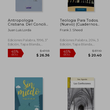
dcto.
dcto.
$ 26.36
$ 21.
Antropologia
Teologia Para Todos.
Cristiana. Del Concilio
(Nuevo) (Cuadernos
Vaticano ii a Juan
Palabra)
Juan Luis Lorda
Frank J. Sheed
Pablo ii (3ª Ed. )
Ediciones Palabra, 1996, 3ª
Ediciones Palabra, 2014, 3
Edición, Tapa Blanda,
Edición, Tapa Blanda,
Nuevo
Nuevo