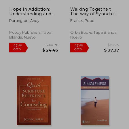
Hope in Addiction:
Walking Together:
Understanding and
The way of Synodality
Helping Those
(en Inglés)
Partington, Andy
Francis, Pope
Caught in its Grip (en
Inglés)
Moody Publishers, Tapa
Orbis Books, Tapa Blanda,
Blanda, Nuevo
Nuevo
$ 70.56
$ 95.
45%
45%
dcto.
dcto.
$ 38.81
$ 52.