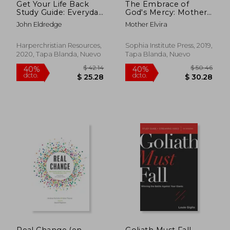
Get Your Life Back
The Embrace of
Study Guide: Everyday
God's Mercy: Mother
Practices for a World
Elvira and the Story of
John Eldredge
Mother Elvira
Gone mad (en Inglés)
Community Cenacolo
(en Inglés)
Harperchristian Resources,
Sophia Institute Press, 2019,
2020, Tapa Blanda, Nuevo
Tapa Blanda, Nuevo
$ 56.91
$ 32.
40%
40%
dcto.
dcto.
$ 34.15
$ 19.
Real Change (en
Goliath Must Fall