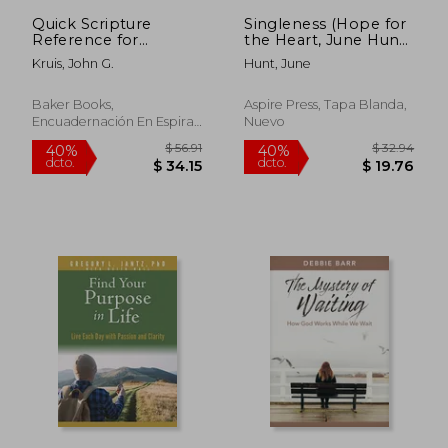
Quick Scripture
Singleness (Hope for
Reference for
the Heart, June Hunt):
Counseling (en
How to Be Single and
Kruis, John G.
Hunt, June
Inglés)
Satisfied (en Inglés)
Baker Books,
Aspire Press, Tapa Blanda,
Encuadernación En Espiral,
Nuevo
Nuevo
$ 70.36
$ 40.
45%
45%
dcto.
dcto.
$ 38.70
$ 22.