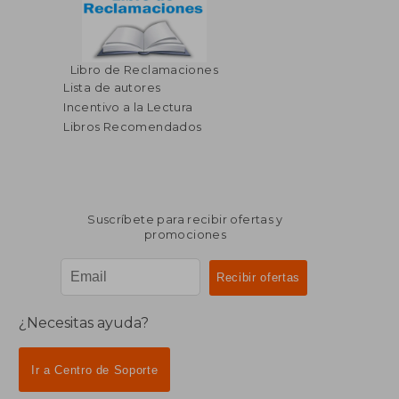
$ 258.10
$ 53.
Libro de Reclamaciones
45%
40%
dcto.
dcto.
$ 141.96
$ 32.
Lista de autores
Incentivo a la Lectura
Libros Recomendados
Suscríbete para recibir ofertas y
promociones
¿Necesitas ayuda?
Ir a Centro de Soporte