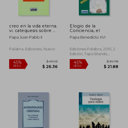
creo en la vida eterna.
Elogio de la
vi. catequesis sobre el
Conciencia, el
credo
Papa Juan Pablo II
Papa Benedicto XVI
Palabra, Ediciones, Nuevo
Ediciones Palabra, 2010, 2
Edición, Tapa Blanda,
Nuevo
$ 47.93
$ 39.
45%
45%