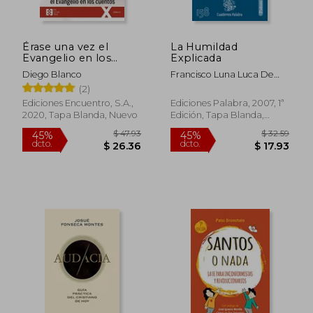
Érase una vez el
La Humildad
$ 47.72
$ 34.
45%
45%
Evangelio en los
Explicada
dcto.
dcto.
$ 26.25
$ 18.
Cuentos
Diego Blanco
Francisco Luna Luca De
Tena
(2)
Ediciones Encuentro, S.A.,
Ediciones Palabra, 2007, 1ª
2020, Tapa Blanda, Nuevo
Edición, Tapa Blanda,
Nuevo