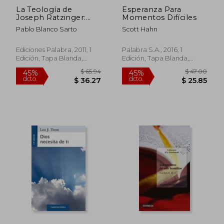
La Teología de
Esperanza Para
Joseph Ratzinger:
Momentos Difíciles
Una Introducción
Pablo Blanco Sarto
Scott Hahn
Ediciones Palabra, 2011, 1
Palabra S.a., 2016, 1
Edición, Tapa Blanda,
Edición, Tapa Blanda,
Nuevo
Nuevo
$ 38.60
$ 40.
45%
45%
dcto.
dcto.
$ 21.23
$ 22.