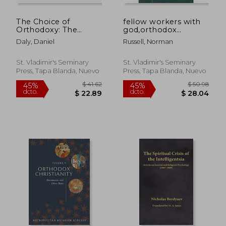
$ 60.74
$ 60.
45%
45%
dcto.
dcto.
$ 33.41
$ 33.
The Choice of
fellow workers with
Orthodoxy: The
god,orthodox
Church-One, Holy,
thinking on theosis
Daly, Daniel
Russell, Norman
Catholic, and
(en Inglés)
Apostolic (en Inglés)
St. Vladimir's Seminary
St. Vladimir's Seminary
Press, Tapa Blanda, Nuevo
Press, Tapa Blanda, Nuevo