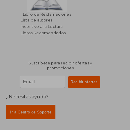
$ 453.99
$ 180
45%
45%
Libro de Reclamaciones
dcto.
dcto.
$ 249.70
$ 99.
Lista de autores
Incentivo a la Lectura
Libros Recomendados
Suscríbete para recibir ofertas y
promociones
¿Necesitas ayuda?
Ir a Centro de Soporte