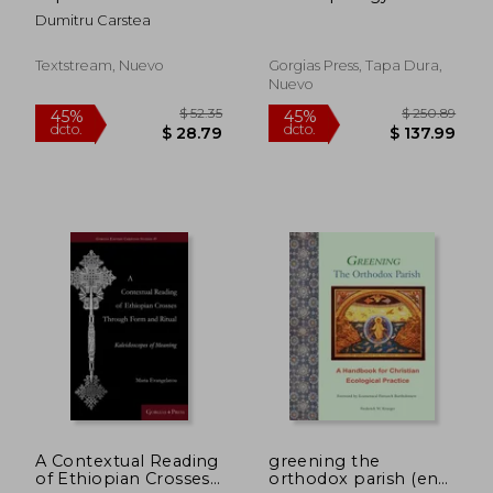
romanian immigrant
Dumitru Carstea
believer of the
christian faith
Textstream, Nuevo
Gorgias Press, Tapa Dura,
Nuevo
$ 67.29
$ 67.
45%
45%
dcto.
dcto.
$ 37.01
$ 37.
A Contextual Reading
greening the
of Ethiopian Crosses
orthodox parish (en