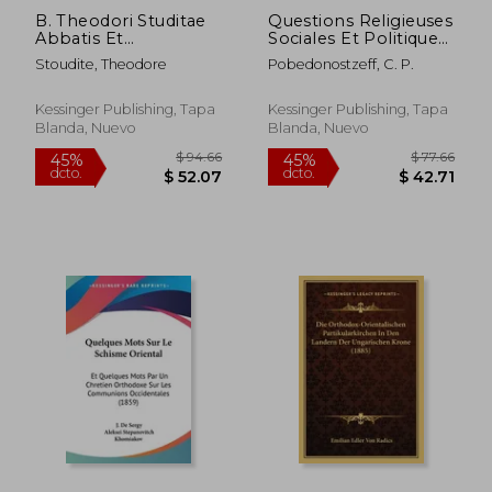
B. Theodori Studitae
Questions Religieuses
Abbatis Et
Sociales Et Politiques
Confessoris,
(1897) (en Francés)
Stoudite, Theodore
Pobedonostzeff, C. P.
Sermones Catechetici
134, In Anni Totius
Festa (1602) (en Latin)
Kessinger Publishing, Tapa
Kessinger Publishing, Tapa
Blanda, Nuevo
Blanda, Nuevo
$ 58.28
$ 98.
45%
45%
dcto.
dcto.
$ 32.05
$ 54.