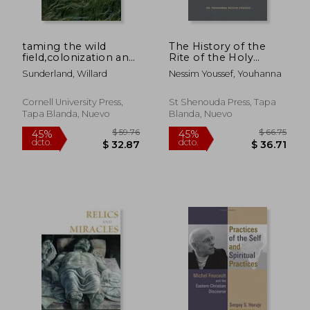
taming the wild
The History of the
field,colonization and
Rite of the Holy
empire on the
Week in the Coptic
Sunderland, Willard
Nessim Youssef, Youhanna
russian steppe (en
Church (en Inglés)
Inglés)
Cornell University Press,
St Shenouda Press, Tapa
Tapa Blanda, Nuevo
Blanda, Nuevo
$ 340.39
$ 121
45%
45%
dcto.
dcto.
$ 187.21
$ 66.