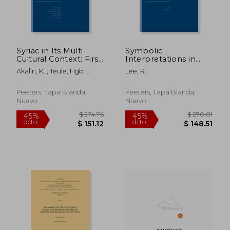
Syriac in Its Multi-
Symbolic
Cultural Context: First
Interpretations in
International Syriac
Ethiopic and Early
Akalin, K. ; Teule, Hgb ;
Lee, R.
Studies Symposium,
Syriac Literature (en
Keser-Kayaalp, E.
Mardin Artuklu
Inglés)
University, Institute of
Peeters, Tapa Blanda,
Peeters, Tapa Blanda,
Living Languages, 20-
Nuevo
Nuevo
$ 262.89
$ 348.
45%
45%
22 Ap (en Inglés)
dcto.
dcto.
$ 144.59
$ 191.