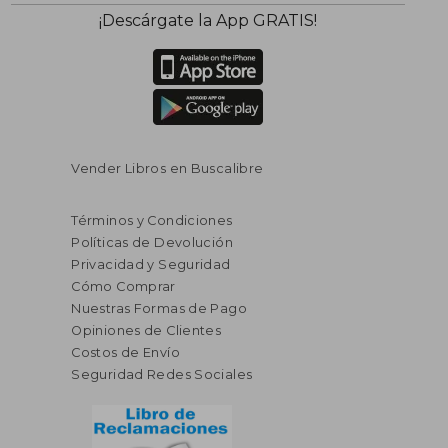
$ 262.89
$ 120.
45%
45%
¡Descárgate la App GRATIS!
dcto.
dcto.
$ 144.59
$ 66.
Vender Libros en Buscalibre
Términos y Condiciones
Políticas de Devolución
Privacidad y Seguridad
Cómo Comprar
Nuestras Formas de Pago
Opiniones de Clientes
Costos de Envío
Seguridad Redes Sociales