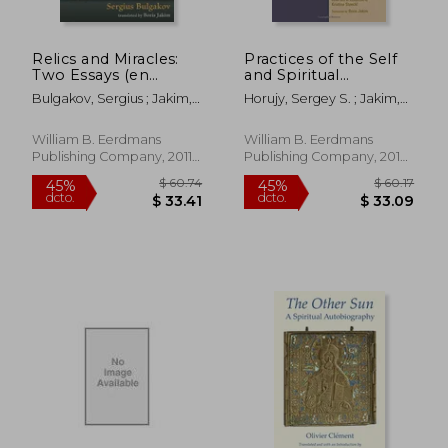
Relics and Miracles:
Practices of the Self
Two Essays (en
and Spiritual
Inglés)
Practices: Michel
Bulgakov, Sergius ; Jakim,
Horujy, Sergey S. ; Jakim,
Foucault and the
Boris
Boris ; Stoeckl, Kristina
Eastern Christian
Discourse (en Inglés)
William B. Eerdmans
William B. Eerdmans
Publishing Company, 2011,
Publishing Company, 2015,
Tapa Blanda, Nuevo
Tapa Blanda, Nuevo
$ 59.76
$ 66.
45%
45%
dcto.
dcto.
$ 32.87
$ 36.