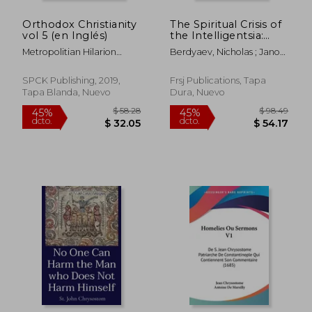
Orthodox Christianity
The Spiritual Crisis of
$ 144.53
$ 64.
45%
45%
vol 5 (en Inglés)
the Intelligentsia:
dcto.
dcto.
$ 79.49
$ 35.
Articles on Societal
Metropolitian Hilarion
Berdyaev, Nicholas ; Janos,
and Religious
Alfeyev
S.
Psychology (1907-
1909) (en Inglés)
SPCK Publishing, 2019,
Frsj Publications, Tapa
Tapa Blanda, Nuevo
Dura, Nuevo