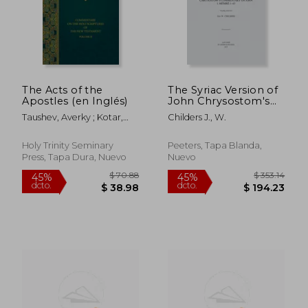
$ 212.89
$ 453.
45%
45%
dcto.
dcto.
$ 117.09
$ 249.
The Acts of the
The Syriac Version of
Apostles (en Inglés)
John Chrysostom's
Commentary on
Taushev, Averky ; Kotar,
Childers J., W.
John I. Memre 1-43. V.
Nicholas ; Permiakov, Vitaly
(en Inglés)
Holy Trinity Seminary
Peeters, Tapa Blanda,
Press, Tapa Dura, Nuevo
Nuevo