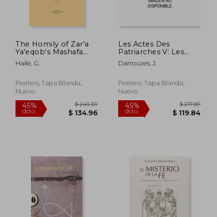
The Homily of Zar'a
Les Actes Des
Ya'eqob's Mashafa
Patriarches V: Les
Berhan on the Rite of
Regestes de 1310 a
Haile, G.
Darrouzes, J.
Baptism and
1376 (en Francés)
Religious Instruction:
V. (en Inglés)
Peeters, Tapa Blanda,
Peeters, Tapa Blanda,
Nuevo
Nuevo
$ 274.76
$ 270.
45%
45%
dcto.
dcto.
$ 151.12
$ 148.