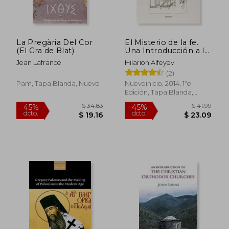
La Pregària Del Cor
El Misterio de la fe.
(El Gra de Blat)
Una Introducción a la
Teología Ortodoxa
Jean Lafrance
Hilarion Alfeyev
(2)
Pam, Tapa Blanda, Nuevo
Nuevoinicio, 2014, 1ªe
Edición, Tapa Blanda,
Nuevo
$ 245.39
$ 217.
45%
45%
dcto.
dcto.
$ 134.96
$ 119.