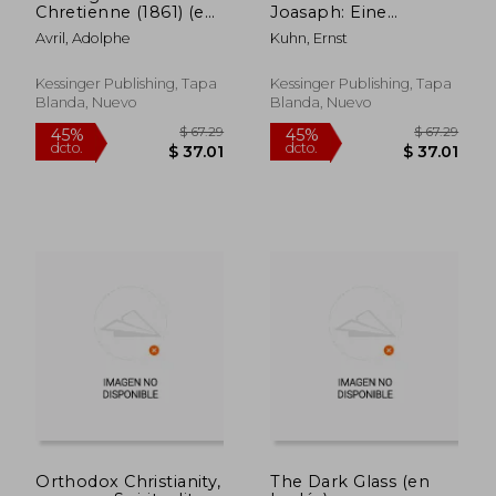
Chretienne (1861) (en
Joasaph: Eine
Francés)
Bibliographisch-
Avril, Adolphe
Kuhn, Ernst
Literargeschichtliche
Studie (1893) (en
Alemán)
Kessinger Publishing, Tapa
Kessinger Publishing, Tapa
Blanda, Nuevo
Blanda, Nuevo
$ 81.50
$ 69.
45%
45%
dcto.
dcto.
$ 44.82
$ 38.
Orthodox Christianity,
The Dark Glass (en