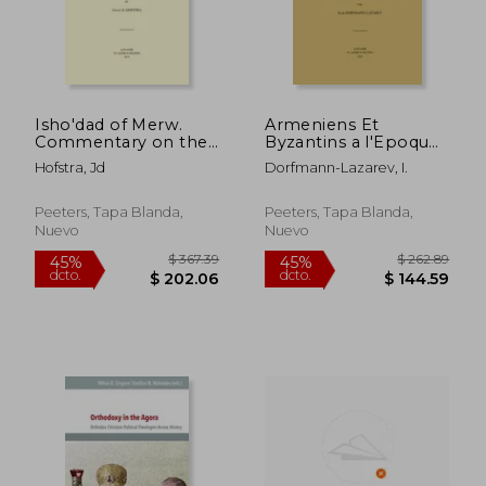
Isho'dad of Merw.
Armeniens Et
$ 208.26
$ 308.
45%
45%
Commentary on the
Byzantins a l'Epoque
dcto.
dcto.
$ 114.55
$ 169.
Gospel of John (en
de Photius: Deux
Hofstra, Jd
Dorfmann-Lazarev, I.
Inglés)
Debats Theologiques
Apres Le Triomphe
de l'Orthodoxie (en
Peeters, Tapa Blanda,
Peeters, Tapa Blanda,
Francés)
Nuevo
Nuevo