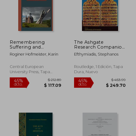
$ 93.22
$ 378.
45%
45%
dcto.
dcto.
$ 51.27
$ 207.
Remembering
The Ashgate
Suffering and
Research Companion
Resistance: Memory
to Byzantine
Roginer Hofmeister, Karin
Efthymiadis, Stephanos
Politics and the
Hagiography: Volume
Serbian Orthodox
II: Genres and
Church (en Inglés)
Contexts (en Inglés)
Central European
Routledge, 1 Edición, Tapa
University Press, Tapa
Dura, Nuevo
Dura, Nuevo