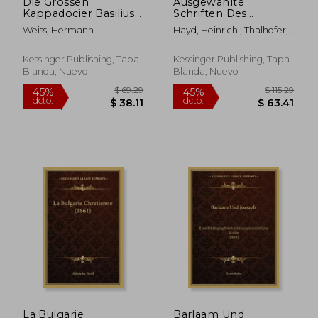
Die Grossen
Ausgewahlte
Kappadocier Basilius,
Schriften Des
Gregor Von Nazianz
Heiligen Cyrillus:
Weiss, Hermann
Hayd, Heinrich ; Thalhofer,
Und Gregor Von
Erzbischofs Und
Valentin
Nyssa Als Exegeten
Patriarchen Von
(1872) (en Alemán)
Alexandria, Nach Dem
Kessinger Publishing, Tapa
Kessinger Publishing, Tapa
Urterte Ubersetzt
Blanda, Nuevo
Blanda, Nuevo
(1879) (en Alemán)
$ 94.66
$ 77.
45%
45%
dcto.
dcto.
$ 52.07
$ 42.
La Bulgarie
Barlaam Und