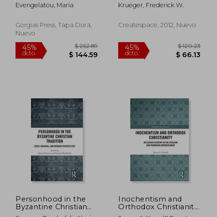
through Form and
Inglés)
Evengelatou, Maria
Krueger, Frederick W.
Ritual: Kaleidoscopes
of Meaning (en
Inglés)
Gorgias Press, Tapa Dura,
Createspace, 2012, Nuevo
Nuevo
$ 110.27
$ 52.
45%
45%
dcto.
dcto.
$ 60.65
$ 28.
Personhood in the
Inochentism and
Byzantine Christian
Orthodox Christianity:
Tradition: Early,
Religious Dissent in