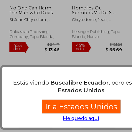
No One Can Harm
Homelies Ou
the Man who Does
Sermons V1: De S.
Not Harm Himself
Jean Chrysostome
St John Chrysostom ;
Chrysostome, Jean ;
(en Inglés)
Patriarche De
Stephens, W. R. W.
Marsilly, Antoine De
$ 41.62
$ 50.
45%
45%
Constantinople Qui
dcto.
dcto.
$ 22.89
$ 28.
Contiennent Son
Dalcassian Publishing
Kessinger Publishing, Tapa
Commentaire (1685)
Company, Tapa Blanda,
Blanda, Nuevo
(en Francés)
Nuevo
Estás viendo
Buscalibre Ecuador
, pero e
Estados Unidos
Ir a Estados Unidos
Me quedo aquí