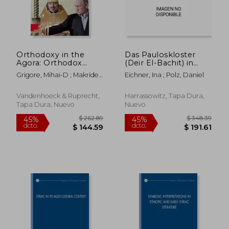
Orthodoxy in the
Das Pauloskloster
Agora: Orthodox
(Deir El-Bachit) in
Christian Political
Den Bergen Von
Grigore, Mihai-D ; Makrides,
Eichner, Ina ; Polz, Daniel
Theologies Across
Djeme/Oberagypten:
Vasilios N.
$ 367.39
$ 262.
45%
45%
History (en Inglés)
Eine
dcto.
dcto.
$ 202.06
$ 144.
Monchsgemeinschaft
Vandenhoeck & Ruprecht,
Harrassowitz, Tapa Dura,
Am Rande Der
Tapa Dura, Nuevo
Nuevo
Wuste.
Internationaler
Workshop an Der Os
(en Alemán)