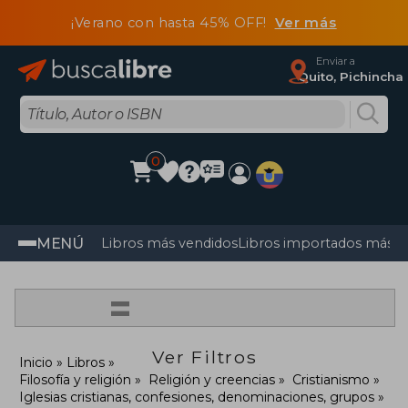
¡Verano con hasta 45% OFF!
Ver más
Enviar a
Quito, Pichincha
0
MENÚ
Libros más vendidos
Libros importados más v
=
Ver Filtros
Inicio
Libros
Filosofía y religión
Religión y creencias
Cristianismo
Iglesias cristianas, confesiones, denominaciones, grupos