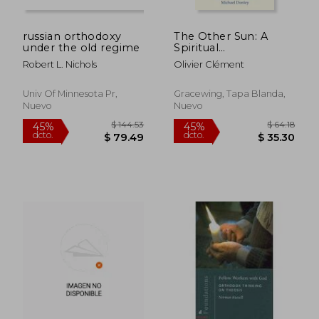
russian orthodoxy
The Other Sun: A
under the old regime
Spiritual
Autobiography (en
Robert L. Nichols
Olivier Clément
Inglés)
Univ Of Minnesota Pr,
Gracewing, Tapa Blanda,
Nuevo
Nuevo