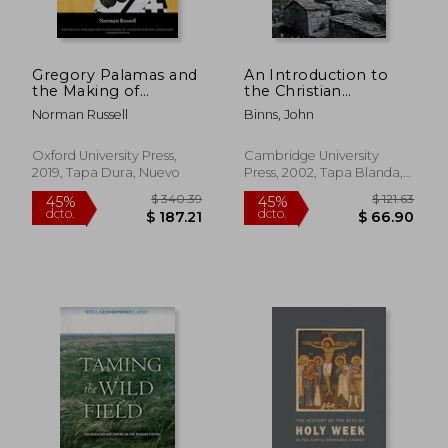
Gregory Palamas and
An Introduction to
the Making of
the Christian
Palamism in the
Orthodox Churches
Norman Russell
Binns, John
Modern age
Paperback
(Changing Paradigms
(Introduction to
in Historical and
Religion) (en Inglés)
Oxford University Press,
Cambridge University
Systematic Theology)
2019, Tapa Dura, Nuevo
Press, 2002, Tapa Blanda,
(en Inglés)
Nuevo
$ 34.83
$ 41.
45%
45%
dcto.
dcto.
$ 19.16
$ 23.