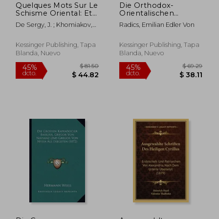
Quelques Mots Sur Le
Die Orthodox-
Schisme Oriental: Et
Orientalischen
Quelques Mots Par
Partikularkirchen In
De Sergy, J. ; Khomiakov,
Radics, Emilian Edler Von
Un Chretien
Den Landern Der
Aleksei Stepanovitch
Orthodoxe Sur Les
Ungarischen Krone
Communions
(1885) (en Alemán)
Kessinger Publishing, Tapa
Kessinger Publishing, Tapa
Occidentales (1859)
Blanda, Nuevo
Blanda, Nuevo
(en Francés)
$ 24.47
$ 121
45%
45%
dcto.
dcto.
$ 13.46
$ 66.