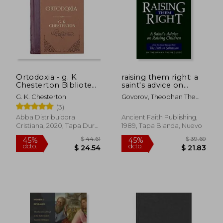
Ortodoxia - g. K.
raising them right: a
Chesterton Biblioteca
saint's advice on
de Clásicos Cristianos
raising children (en
G. K. Chesterton
Govorov, Theophan The
Inglés)
Recluse ; Rose, Seraphim ;
(3)
Gillquist, Peter E.
Abba Distribuidora
Ancient Faith Publishing,
Cristiana, 2020, Tapa Dura,
1989, Tapa Blanda, Nuevo
Nuevo
$ 44.61
$ 39.
45%
45%
dcto.
dcto.
$ 24.54
$ 21.