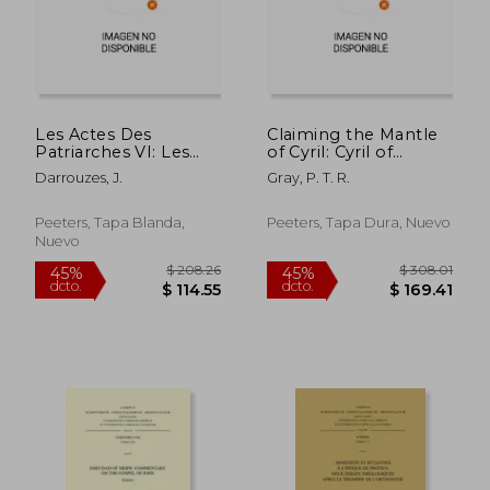
$ 70.88
$ 353.
45%
45%
dcto.
dcto.
$ 38.98
$ 194.
Les Actes Des
Claiming the Mantle
Patriarches VI: Les
of Cyril: Cyril of
Regestes de 1377 a
Alexandria and the
Darrouzes, J.
Gray, P. T. R.
1410 (en Francés)
Road to Chalcedon
(en Inglés)
Peeters, Tapa Blanda,
Peeters, Tapa Dura, Nuevo
Nuevo