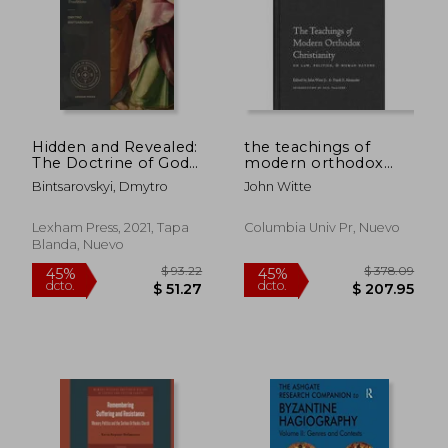
Hidden and Revealed:
the teachings of
The Doctrine of God
modern orthodox
in the Reformed and
christianity on law,
Bintsarovskyi, Dmytro
John Witte
Eastern Orthodox
politics, and human
Traditions
nature
(Comparing the
Lexham Press, 2021, Tapa
Columbia Univ Pr, Nuevo
Theology of Herman
Blanda, Nuevo
Bavinck and John (en
Inglés)