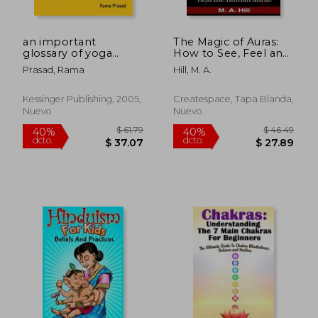
an important
The Magic of Auras:
glossary of yoga
How to See, Feel and
terms (en Inglés)
Heal the Human
Prasad, Rama
Hill, M. A.
Auras (en Inglés)
$ 95.79
$ 39
40%
45%
dcto.
dcto.
$ 57.47
$ 21.
Kessinger Publishing, 2005,
Createspace, Tapa Blanda,
Nuevo
Nuevo