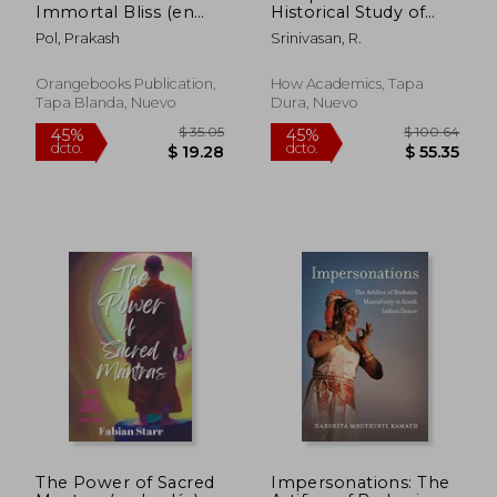
Immortal Bliss (en
Historical Study of
Inglés)
Temples and
Pol, Prakash
Srinivasan, R.
Invasions in South
India: A Historical
Study of Temples and
Orangebooks Publication,
How Academics, Tapa
Invasions in South
Tapa Blanda, Nuevo
Dura, Nuevo
India (en Inglés)
The Power of Sacred
Impersonations: The
$ 36.66
$ 52.
40%
45%