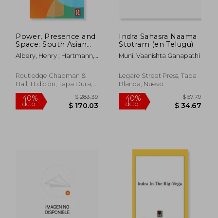
$ 38.25
$ 484.
45%
40%
dcto.
dcto.
$ 21.04
$ 290.
Power, Presence and
Indra Sahasra Naama
Space: South Asian
Stotram (en Telugu)
Rituals in
Albery, Henry ; Hartmann,
Muni, Vaanishta Ganapathi
Archaeological
Jens-Uwe ; Ray, Himanshu
Context (Archaeology
Prabha
and Religion in South
Routledge Chapman &
Legare Street Press, Tapa
Asia) (en Inglés)
Hall, 1 Edición, Tapa Dura,
Blanda, Nuevo
Nuevo