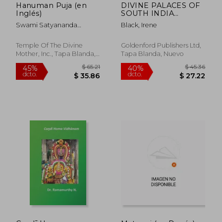
Hanuman Puja (en
DIVINE PALACES OF
Inglés)
SOUTH INDIA
Volume 2: The
Swami Satyananda
Black, Irene
Dancing Temples of
Saraswati
Karnataka (en Inglés)
Temple Of The Divine
Goldenford Publishers Ltd,
Mother, Inc., Tapa Blanda,
Tapa Blanda, Nuevo
Nuevo
$ 31.44
$ 32.
45%
45%
dcto.
dcto.
$ 17.29
$ 18.