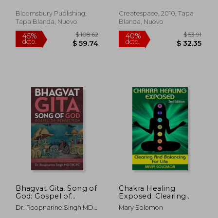
Bloomsbury Publishing,
Createspace, 2010, Tapa
Tapa Blanda, Nuevo
Blanda, Nuevo
$ 544.83
$ 103.
45%
40%
dcto.
dcto.
$ 299.66
$ 62.
Bhagvat Gita, Song of
Chakra Healing
God: Gospel of
Exposed: Clearing
Perfection
and Balancing for Life
Dr. Roopnarine Singh MD
Mary Solomon
(en Inglés)
F