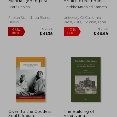
Mantras (en Inglés)
Artifice of Brahmin
dcto.
dcto.
$ 22.00
$ 28.
Masculinity in South
Starr, Fabian
Harshita Mruthinti Kamath
Indian Dance (en
Inglés)
Fabian Starr, Tapa Blanda,
University Of California
Nuevo
Press, 2019, 1 Edición, Tapa
Blanda, Nuevo
Given to the Goddess:
The Building of
South Indian
Vṛndāvana: