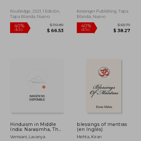
Culture) (en Inglés)
Alemán)
Routledge, 2021, 1 Edición,
Kessinger Publishing, Tapa
Tapa Blanda, Nuevo
Blanda, Nuevo
$ 45.85
$ 48.
45%
40%
dcto.
dcto.
$ 25.22
$ 29.
Hinduism in Middle
blessings of mantras
India: Narasimha, The
(en Inglés)
Lord of the Middle
Vemsani, Lavanya
Mehta, Kiran
(en Inglés)