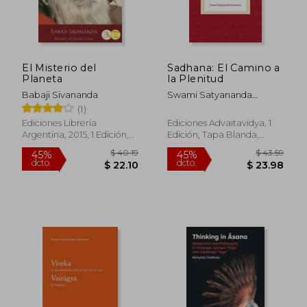
El Misterio del
Sadhana: El Camino a
Planeta
la Plenitud
Babaji Sivananda
Swami Satyananda
Saraswati
(1)
Ediciones Librería
Ediciones Advaitavidya, 1
Argentina, 2015, 1 Edición,
Edición, Tapa Blanda,
Tapa Blanda, Nuevo
Nuevo
$ 40.19
$ 43.
45%
45%
dcto.
dcto.
$ 22.10
$ 23.