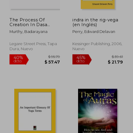
The Process Of
indra in the rig-vega
$ 283.39
$ 57.
40%
40%
Creation In Dasa
(en Inglés)
dcto.
dcto.
$ 170.03
$ 34.
Sahitya (en Inglés)
Murthy, Badarayana
Perry, Edward Delavan
Legare Street Press, Tapa
Kessinger Publishing, 2006,
Dura, Nuevo
Nuevo