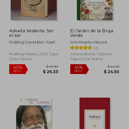
Advaita Vedanta: Ser
El Jardin de la Bruja
el ser
Verde
Prabhuji David Ben Yosef
Arin Murphy-Hiscock
Har-Zion
(2)
Prabhuji Mission, 2021, Tapa
Arkano Books, 1 Edición,
Dura, Nuevo
Tapa Dura, Nuevo
$ 43.89
$ 44.
40%
45%
dcto.
dcto.
$ 26.33
$ 24.