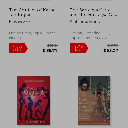
The Conflict of Karna
The Sankhya Karika
(en Inglés)
and the Bhashya: Or
Commentary of
Pradeep VM
Krishna, Iswara ;
Gaudapada (1887) (en
Colebrooke, Henry T. ;
Inglés)
Wilson, Horace Hayman
Notion Press, Tapa Blanda,
Literary Licensing, LLC,
Nuevo
Tapa Blanda, Nuevo
$ 73.10
$ 69
45%
45%
dcto.
dcto.
$ 40.21
$ 38.