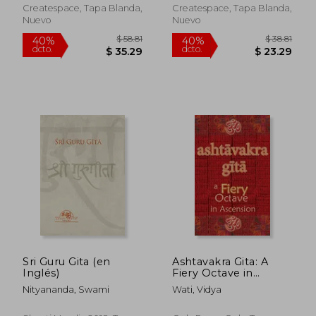
Createspace, Tapa Blanda,
Createspace, Tapa Blanda,
Nuevo
Nuevo
$ 108.62
$ 53
45%
40%
dcto.
dcto.
$ 59.74
$ 32.
Sri Guru Gita (en
Ashtavakra Gita: A
Inglés)
Fiery Octave in
Ascension (en Inglés)
Nityananda, Swami
Wati, Vidya