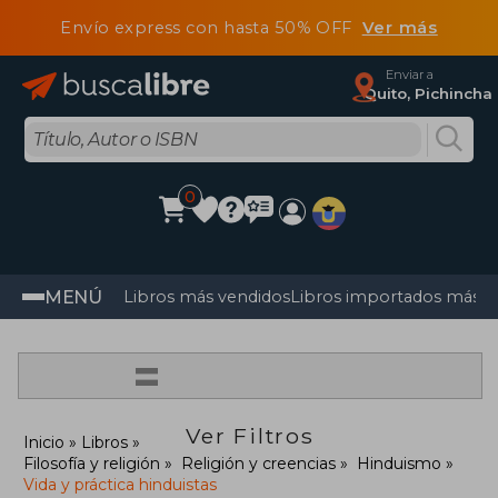
Envío express con hasta 50% OFF
Ver más
Enviar a
Quito, Pichincha
0
MENÚ
Libros más vendidos
Libros importados más v
=
Ver Filtros
Inicio
Libros
Filosofía y religión
Religión y creencias
Hinduismo
Vida y práctica hinduistas