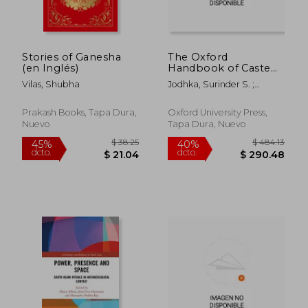
dcto.
dcto.
$ 21.55
$ 68.
Stories of Ganesha
The Oxford
(en Inglés)
Handbook of Caste
(en Inglés)
Vilas, Shubha
Jodhka, Surinder S. ;
Naudet, Jules
Prakash Books, Tapa Dura,
Oxford University Press,
Nuevo
Tapa Dura, Nuevo