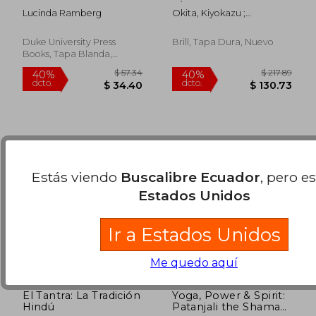
Devadasis and the
Architecture,
Lucinda Ramberg
Okita, Kiyokazu ;
Sexuality of Religion
Theology, and
$ 35.05
$ 100.
45%
45%
Lutjeharms, Rembert
(en Inglés)
Practice in an Early
dcto.
dcto.
$ 19.28
$ 55.
Modern Pilgrimage
Duke University Press
Brill, Tapa Dura, Nuevo
Town (en Inglés)
Books, Tapa Blanda,
Nuevo
Estás viendo
Buscalibre Ecuador
, pero e
Estados Unidos
Ir a Estados Unidos
Me quedo aquí
El Tantra: La Tradición
Yoga, Power & Spirit:
Hindú
Patanjali the Shaman