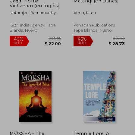
Caŋdī Homa
Matangi (en Danés)
Vidhānam (en Inglés)
Natarajan, Ramamurthy
Atma, Kiran
ISBN India Agency, Tapa
Ponapan Publications,
Blanda, Nuevo
Tapa Blanda, Nuevo
$ 65.21
$ 45.
45%
40%
dcto.
dcto.
$ 35.86
$ 27.
MOKSHA - The
Temple Lore: A