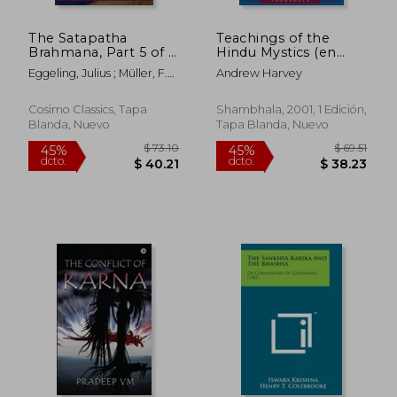
The Satapatha
Teachings of the
Brahmana, Part 5 of 5:
Hindu Mystics (en
According to the Text
Inglés)
Eggeling, Julius ; Müller, F.
Andrew Harvey
of the Madhyandina
Max
School-Books 11-14
(en Inglés)
Cosimo Classics, Tapa
Shambhala, 2001, 1 Edición,
Blanda, Nuevo
Tapa Blanda, Nuevo
$ 44.07
$ 55.
45%
40%
dcto.
dcto.
$ 24.24
$ 33.