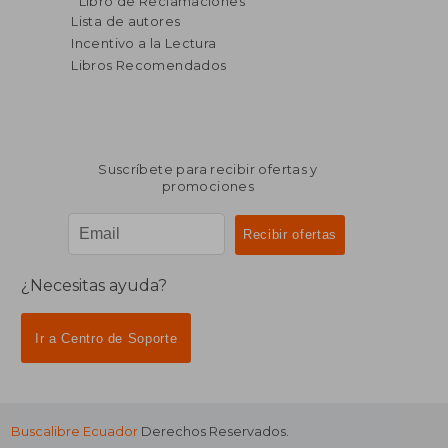
Libro de Reclamaciones
dcto.
dcto.
$ 16.21
$ 16.
Lista de autores
Incentivo a la Lectura
Libros Recomendados
Suscríbete para recibir ofertas y
promociones
¿Necesitas ayuda?
Ir a Centro de Soporte
Buscalibre Ecuador
Derechos Reservados.