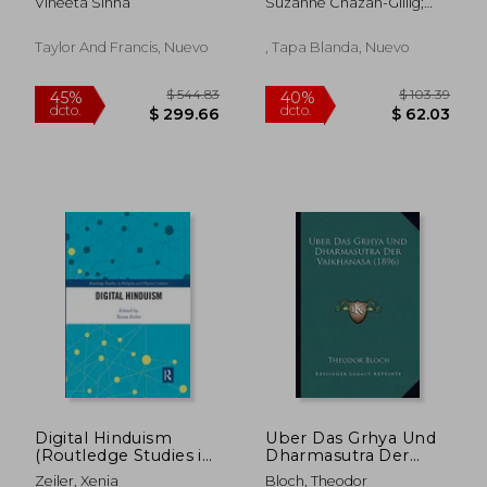
Vineeta Sinha
Suzanne Chazan-Gillig;
Reinvention
Pavitranand Ramhota
Taylor And Francis, Nuevo
, Tapa Blanda, Nuevo
$ 57.34
$ 217.
40%
40%
dcto.
dcto.
$ 34.40
$ 130.
Digital Hinduism
Uber Das Grhya Und
(Routledge Studies in
Dharmasutra Der
Religion and Digital
Vaikhanasa (1896) (en
Zeiler, Xenia
Bloch, Theodor