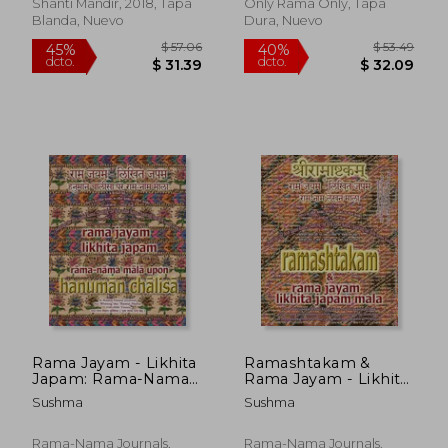
Shanti Mandir, 2018, Tapa
Only Rama Only, Tapa
Blanda, Nuevo
Dura, Nuevo
$ 43.57
$ 44.
45%
45%
dcto.
dcto.
$ 23.96
$ 24.
Rama Jayam - Likhita
Ramashtakam &
Japam: Rama-Nama
Rama Jayam - Likhita
Mala, Upon Hanuman
Japam Mala: Journal
Sushma
Sushma
Chalisa: A Rama-
for Writing the Rama-
Nama Journal for
Nama 100,000 Times
Writing the 'Rama'
alongside the Sacred
Rama-Nama Journals,
Rama-Nama Journals,