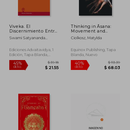
Viveka. El
Thinking in Āsana:
Discernimiento Entre
Movement and
lo Real y lo no Real.
Philosophy in
Swami Satyananda
Ciolkosz, Matylda
Vairagya. El Despego.
Viniyoga, Iyengar
Saraswati
Yoga, and Ashtanga
Yoga (en Inglés)
Ediciones Advaitavidya, 1
Equinox Publishing, Tapa
Edición, Tapa Blanda,
Blanda, Nuevo
Nuevo
$ 39.18
$ 113
45%
40%