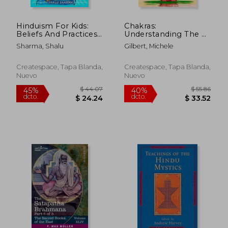
Hinduism For Kids:
Chakras:
Beliefs And Practices
Understanding The 7
(en Inglés)
Main Chakras For
Sharma, Shalu
Gilbert, Michele
Beginners: The
Ultimate Guide To
Chakra Mindfulness,
Createspace, Tapa Blanda,
Createspace, Tapa Blanda,
Balance and Healing
Nuevo
Nuevo
$ 61.79
$ 46.
40%
40%
(en Inglés)
dcto.
dcto.
$ 37.07
$ 27.