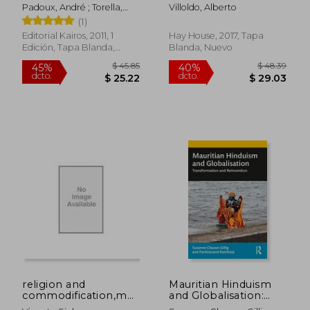
(en Inglés)
Padoux, André ; Torella,
Villoldo, Alberto
Raffaele
(1)
Editorial Kairos, 2011, 1
Hay House, 2017, Tapa
Edición, Tapa Blanda,
Blanda, Nuevo
$ 75.24
$ 78
45%
40%
Nuevo
dcto.
dcto.
$ 41.38
$ 46.
religion and
Mauritian Hinduism
commodification,merchandizing
and Globalisation:
diasporic hinduism
Transformation and