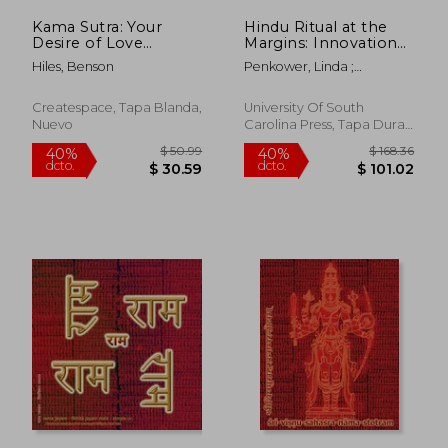
Kama Sutra: Your
Hindu Ritual at the
Desire of Love
Margins: Innovations,
Making with the best
Transformations,
Hiles, Benson
Penkower, Linda ;
essential Kama Sutra
Reconsiderations (en
Pintchman, Tracy
love Making
Inglés)
Techniques, Ancient,
Createspace, Tapa Blanda,
University Of South
Modern Touch! (en
Nuevo
Carolina Press, Tapa Dura,
Inglés)
Nuevo
$ 59.61
$ 91
40%
40%
dcto.
dcto.
$ 35.77
$ 55.