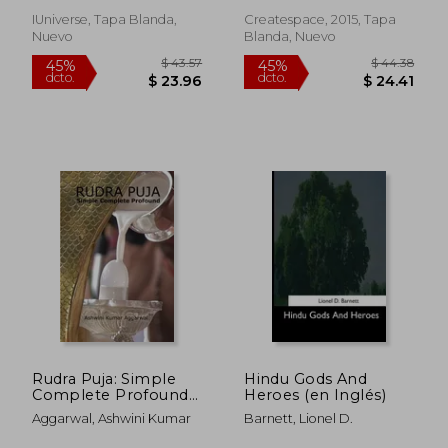
IUniverse, Tapa Blanda,
Createspace, 2015, Tapa
Nuevo
Blanda, Nuevo
$ 110.89
$ 63.
40%
40%
dcto.
dcto.
$ 66.53
$ 38.
Rudra Puja: Simple
Hindu Gods And
Complete Profound
Heroes (en Inglés)
(en Sánscrito)
Aggarwal, Ashwini Kumar
Barnett, Lionel D.